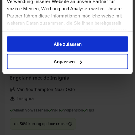
Verwendung unserer Website an unsere Partner für
All-inclusive
Wi-Fi
Tips
soziale Medien, Werbung und Analysen weiter. Unsere
Partner führen diese Informationen möglicherweise mit
8 mei 2028
12
Nachten
Geen alternatieven
weiteren Daten zusammen, die Sie ihnen bereitgestellt
haben oder die sie im Rahmen Ihrer Nutzung der Dienste
gesammelt haben.
Suite
van
Alle zulassen
15,400 €
p.p.
Alleen Cruise
Anpassen
Noorwegen vanaf Southampton (Londen),
Engeland met de Insignia
Van Southampton Naar Oslo
Insignia
Alleen volwassenen
Wi-Fi
Volpension
Tips
tot 50% korting op luxe cruises