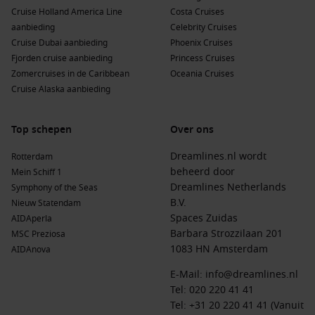
kunstscène. Bezoek het Skagen-museum en zie de
Cruise Holland America Line
Costa Cruises
beroemde schilderijen van de Skagen-schilders.
aanbieding
Celebrity Cruises
Kirkwall
, Orkney-eilanden,
Schotland
:
De hoofdstad van
Cruise Dubai aanbieding
Phoenix Cruises
de Orkney-eilanden biedt historische plaatsen zoals de St.
Fjorden cruise aanbieding
Princess Cruises
Magnus Cathedral en de Neolithic sites, perfect voor
Zomercruises in de Caribbean
Oceania Cruises
geschiedenisliefhebbers.
Cruise Alaska aanbieding
Lunga
,
Schotland
,
Verenigd Koninkrijk
:
Een klein maar
prachtig
eiland
dat beroemd is vanwege zijn ongerepte
Top schepen
Over ons
natuur en de enorme verscheidenheid aan zeevogels,
ideaal voor natuurliefhebbers.
Dreamlines.nl wordt
Rotterdam
beheerd door
Mein Schiff 1
Oslo
,
Noorwegen
:
De bruisende hoofdstad van
Dreamlines Netherlands
Symphony of the Seas
Noorwegen met veel musea, prachtige parken en de
B.V.
Nieuw Statendam
indrukwekkende Oslo Opera. Perfect voor een korte stop
Spaces Zuidas
AIDAperla
vol cultuur.
Barbara Strozzilaan 201
MSC Preziosa
Alesund
,
Noorwegen
:
Deze stad is beroemd om zijn art
1083 HN Amsterdam
AIDAnova
nouveau-architectuur en prachtige uitzicht vanaf de
uitzichtpunt Aksla. Bezoek de lokale markten en geniet van
E-Mail:
info@dreamlines.nl
de Noorse visspecialiteiten.
Tel:
020 220 41 41
Tel: +31 20 220 41 41 (Vanuit