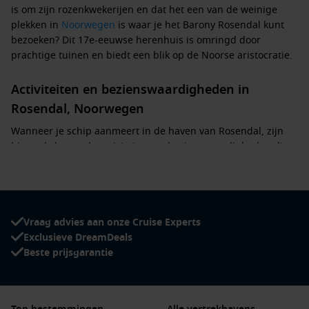
is om zijn rozenkwekerijen en dat het een van de weinige
plekken in
Noorwegen
is waar je het Barony Rosendal kunt
bezoeken? Dit 17e-eeuwse herenhuis is omringd door
prachtige tuinen en biedt een blik op de Noorse aristocratie.
Activiteiten en bezienswaardigheden in
Rosendal, Noorwegen
Wanneer je schip aanmeert in de haven van Rosendal, zijn
hier enkele van de activiteiten en bezienswaardigheden die
je niet mag missen:
Bezoek het Barony Rosendal:
Dit prachtige historische
gebouw, omgeven door kleurrijke tuinen, biedt
Vraag advies aan onze Cruise Experts
rondleidingen waarin je meer kunt leren over de
Exclusieve DreamDeals
geschiedenis en cultuur van de regio.
Beste prijsgarantie
Verken de
Hardangerfjord
:
Neem deel aan een boottocht
of een kajakexcursie en ontdek de adembenemende
fjorden, indrukwekkende watervallen en schitterende
bergen.