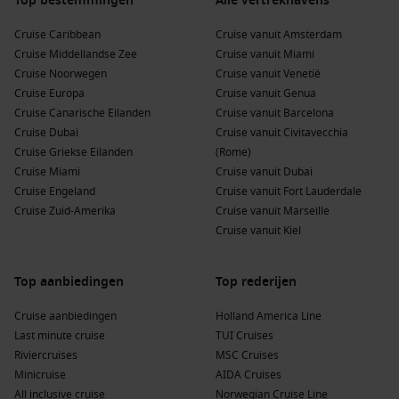
Top bestemmingen
Alle vertrekhavens
Wandel in Rosendal:
Geniet van de natuurlijke schoonheid
Cruise Caribbean
Cruise vanuit Amsterdam
met een van de vele wandelpaden. De route naar de
Cruise Middellandse Zee
Cruise vanuit Miami
Hardangervidda, een van de grootste bergplateaus van
Cruise Noorwegen
Cruise vanuit Venetië
Europa
, is bijzonder populair.
Cruise Europa
Cruise vanuit Genua
Proef lokale lekkernijen:
Geniet van verse, lokale
Cruise Canarische Eilanden
Cruise vanuit Barcelona
visgerechten en andere heerlijkheden zoals hardanger
Cruise Dubai
Cruise vanuit Civitavecchia
cider en jam van lokale vruchten in een van de gezellige
Cruise Griekse Eilanden
(Rome)
restaurants in de stad.
Cruise Miami
Cruise vanuit Dubai
Cruise Engeland
Fjordlek en andere watersporten:
Cruise vanuit Fort Lauderdale
Voor de avontuurlijke
Cruise Zuid-Amerika
reiziger zijn er tal van mogelijkheden voor watersporten,
Cruise vanuit Marseille
waaronder windsurfen, vissen en zwemmen in de fjorden.
Cruise vanuit Kiel
Buienhavens voor en na Rosendal, Noorwegen
Top aanbiedingen
Top rederijen
Tijdens je cruise naar Rosendal kunnen ook deze havens
Cruise aanbiedingen
Holland America Line
worden bezocht:
Last minute cruise
TUI Cruises
Riviercruises
MSC Cruises
Skagen
,
Denemarken
:
Deze unieke haven staat bekend om
Minicruise
AIDA Cruises
de combinatie van zandstranden en een actieve
All inclusive cruise
Norwegian Cruise Line