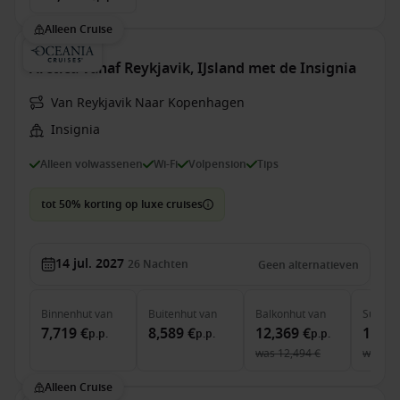
Alleen Cruise
Arctica vanaf Reykjavik, IJsland met de Insignia
Van Reykjavik Naar Kopenhagen
Insignia
Alleen volwassenen
Wi-Fi
Volpension
Tips
tot 50% korting op luxe cruises
14 jul. 2027
26
Nachten
Geen alternatieven
Binnenhut
van
Buitenhut
van
Balkonhut
van
Suite
v
7,719 €
8,589 €
12,369 €
16,69
p.p.
p.p.
p.p.
was
12,494 €
was
16
Alleen Cruise