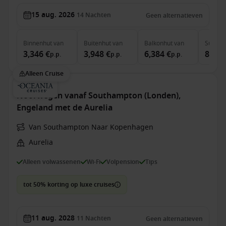
15 aug. 2026
14
Nachten
Geen alternatieven
Binnenhut
van
Buitenhut
van
Balkonhut
van
Suite
v
3,346 €
3,948 €
6,384 €
8,974
p.p.
p.p.
p.p.
Alleen Cruise
Noorwegen vanaf Southampton (Londen),
Engeland met de Aurelia
Van Southampton Naar Kopenhagen
Aurelia
Alleen volwassenen
Wi-Fi
Volpension
Tips
tot 50% korting op luxe cruises
11 aug. 2028
11
Nachten
Geen alternatieven