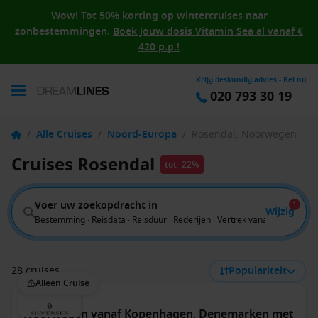
Wow! Tot 50% korting op wintercruises naar
zonbestemmingen.
Boek jouw dosis Vitamin Sea al vanaf €
420 p.p.!
Krijg deskundig advies - Bel nu
020 793 30 19
/
Alle Cruises
/
Noord-Europa
/
Rosendal, Noorwegen
Cruises Rosendal
tot -22%
Voer uw zoekopdracht in
1
Wijzig
Bestemming · Reisdata · Reisduur · Rederijen · Vertrek vanaf
28 cruises
Populariteit
Alleen Cruise
Noorwegen vanaf Kopenhagen, Denemarken met