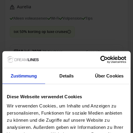
Aurelia
Alleen volwassenen
Wi-Fi
Volpension
Tips
tot 50% korting op luxe cruises
18 jul. 2028
78
Nachten
Geen alternatieven
Suite
van
38,909 €
p.p.
Zustimmung
Details
Über Cookies
Alleen Cruise
Diese Webseite verwendet Cookies
Schotland vanaf Leith (Edinburgh), Schotland
met de Silver Endeavour
Wir verwenden Cookies, um Inhalte und Anzeigen zu
personalisieren, Funktionen für soziale Medien anbieten
Van Leith Naar Kopenhagen
zu können und die Zugriffe auf unsere Website zu
Silver Endeavour
analysieren. Außerdem geben wir Informationen zu Ihrer