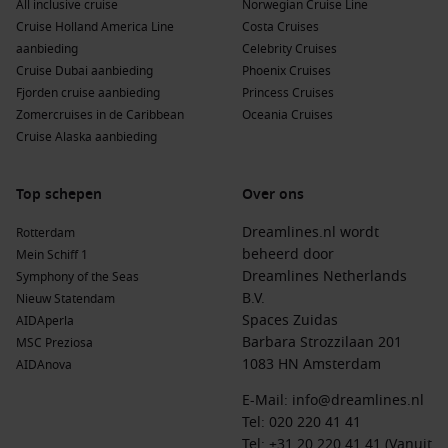
All inclusive cruise
Bar, waar je kunt genieten van het uitzicht op de zee en de
Norwegian Cruise Line
Cruise Holland America Line
nabijgelegen bergen.
Costa Cruises
aanbieding
Celebrity Cruises
Bezoek de oude olijfboom van Stara Maslina:
Deze
Cruise Dubai aanbieding
Phoenix Cruises
indrukwekkende olijfboom is een van de oudste ter wereld
Fjorden cruise aanbieding
Princess Cruises
en is een must-see voor bezoekers die meer willen leren
Zomercruises in de Caribbean
Oceania Cruises
over de lokale cultuur en tradities.
Cruise Alaska aanbieding
Nabijgelegen Havens bij Bar
Top schepen
Over ons
Wanneer je Bar bezoekt, zijn hier enkele andere havens die
vaak op je cruise-route staan:
Dreamlines.nl wordt
Rotterdam
beheerd door
Mein Schiff 1
Dubrovnik
,
Kroatië
:
Beroemd om zijn oude stad, wordt
Dreamlines Netherlands
Symphony of the Seas
Dubrovnik vaak de ‘Parel van de Adriatische Zee’ genoemd.
B.V.
Nieuw Statendam
Bewonder de stadsmuren en verken het spectaculaire
Spaces Zuidas
AIDAperla
historische centrum dat op de UNESCO-Werelderfgoedlijst
Barbara Strozzilaan 201
MSC Preziosa
staat.
1083 HN Amsterdam
AIDAnova
Cape Town,
Zuid-Afrika
:
Deze bruisende stad biedt zowel
E-Mail:
info@dreamlines.nl
prachtige stranden als de iconische Tafelberg. Bezoek de
Tel:
020 220 41 41
V&A Waterfront voor winkelen en dineren met uitzicht op
Tel: +31 20 220 41 41 (Vanuit