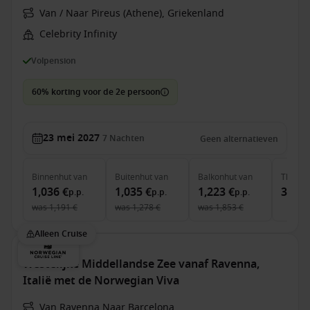
Van / Naar Pireus (Athene), Griekenland
Celebrity Infinity
Volpension
60% korting voor de 2e persoon
23 mei 2027
7
Nachten
Geen alternatieven
Binnenhut
van
Buitenhut
van
Balkonhut
van
The Ret
1,036 €
1,035 €
1,223 €
3,635
p.p.
p.p.
p.p.
was
1,191 €
was
1,278 €
was
1,853 €
Alleen Cruise
Westelijke Middellandse Zee vanaf Ravenna,
Italië met de Norwegian Viva
Van Ravenna Naar Barcelona