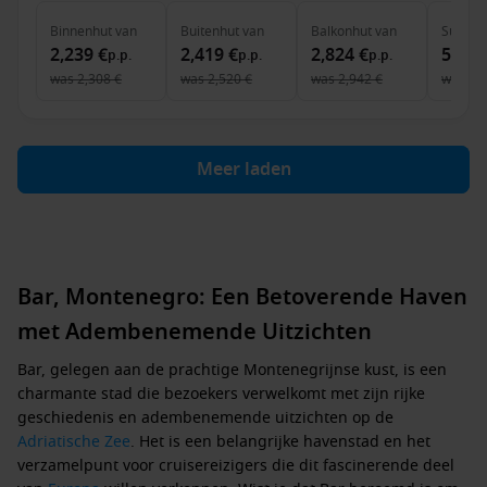
Binnenhut
van
Buitenhut
van
Balkonhut
van
Suite
v
2,239 €
2,419 €
2,824 €
5,864
p.p.
p.p.
p.p.
was
2,308 €
was
2,520 €
was
2,942 €
was
6,
Meer laden
Bar, Montenegro: Een Betoverende Haven
met Adembenemende Uitzichten
Bar, gelegen aan de prachtige Montenegrijnse kust, is een
charmante stad die bezoekers verwelkomt met zijn rijke
geschiedenis en adembenemende uitzichten op de
Adriatische Zee
. Het is een belangrijke havenstad en het
verzamelpunt voor cruisereizigers die dit fascinerende deel