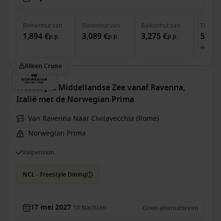
Binnenhut
van
Buitenhut
van
Balkonhut
van
The Ret
1,894 €
3,089 €
3,275 €
5,571
p.p.
p.p.
p.p.
was
5,
Alleen Cruise
Westelijke Middellandse Zee vanaf Ravenna,
Italië met de Norwegian Prima
Van Ravenna Naar Civitavecchia (Rome)
Norwegian Prima
Volpension
NCL - Freestyle Dining
17 mei 2027
10
Nachten
Geen alternatieven