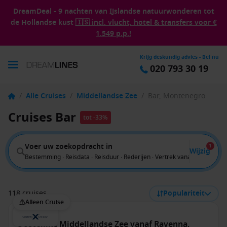
DreamDeal - 9 nachten van IJslandse natuurwonderen tot
de Hollandse kust
🇮🇸 incl. vlucht, hotel & transfers voor €
1.549 p.p.!
Krijg deskundig advies - Bel nu
020 793 30 19
/
Alle Cruises
/
Middellandse Zee
/
Bar, Montenegro
Cruises Bar
tot -33%
Voer uw zoekopdracht in
1
Wijzig
Bestemming · Reisdata · Reisduur · Rederijen · Vertrek vanaf
118 cruises
Populariteit
Alleen Cruise
Oostelijke Middellandse Zee vanaf Ravenna,