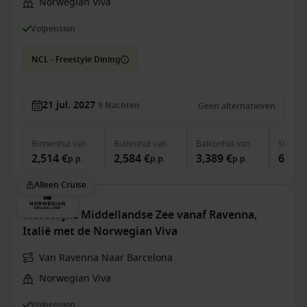
Norwegian Viva
Volpension
NCL - Freestyle Dining
21 jul. 2027
9
Nachten
Geen alternatieven
Binnenhut
van
Buitenhut
van
Balkonhut
van
Suite
v
2,514 €
2,584 €
3,389 €
6,219
p.p.
p.p.
p.p.
Alleen Cruise
Westelijke Middellandse Zee vanaf Ravenna,
Italië met de Norwegian Viva
Van Ravenna Naar Barcelona
Norwegian Viva
Volpension