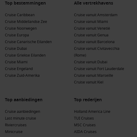
Bij aankomst in Bar zijn er tal van activiteiten en
Top bestemmingen
Alle vertrekhavens
bezienswaardigheden om te verkennen:
Cruise Caribbean
Cruise vanuit Amsterdam
Cruise Middellandse Zee
Cruise vanuit Miami
Bezoek het Oude Stadsdeel:
Verken de smalle straatjes en
Cruise Noorwegen
Cruise vanuit Venetië
historische gebouwen van het oude Bar, inclusief de ruïnes
Cruise Europa
Cruise vanuit Genua
van het kasteel en de oude stadsmuren. Dit gedeelte van
Cruise Canarische Eilanden
Cruise vanuit Barcelona
de stad is vol traditionele architectuur en biedt een kijkje
Cruise Dubai
Cruise vanuit Civitavecchia
in het verleden.
Cruise Griekse Eilanden
(Rome)
Ontdek het Nationale Park Skadarmeer:
Geniet van een
Cruise Miami
Cruise vanuit Dubai
boottocht over het Skadarmeer, waar je prachtige
Cruise Engeland
Cruise vanuit Fort Lauderdale
uitzichten en een overvloed aan wilde dieren kunt zien. Dit
Cruise Zuid-Amerika
Cruise vanuit Marseille
park is beroemd om zijn vogelpopulaties en panoramische
Cruise vanuit Kiel
uitzichten.
Proef lokale gerechten:
Geniet van de Montenegrijnse
Top aanbiedingen
Top rederijen
keuken in een van de vele restaurants aan de kust. Probeer
de verse visgerechten, gegrilde specialiteiten of de lokale
Cruise aanbiedingen
Holland America Line
olijfolie, die wereldwijd beroemd is.
Last minute cruise
TUI Cruises
Riviercruises
Maak een wandeling langs de promenade:
MSC Cruises
Neem een
Minicruise
ontspannen wandeling langs de levendige promenade van
AIDA Cruises