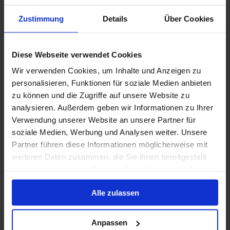
Zustimmung
Details
Über Cookies
6 aug. 2027
1 alternatieven
10
Nachten
Diese Webseite verwendet Cookies
Binnenhut
van
Buitenhut
van
Balkonhut
van
Suite
v
Wir verwenden Cookies, um Inhalte und Anzeigen zu
1,849 €
2,796 €
2,812 €
5,259
p.p.
p.p.
p.p.
personalisieren, Funktionen für soziale Medien anbieten
was
2,401 €
was
5,
zu können und die Zugriffe auf unsere Website zu
Alleen Cruise
analysieren. Außerdem geben wir Informationen zu Ihrer
Verwendung unserer Website an unsere Partner für
Middellandse Zee vanaf Civitavecchia (Rome),
soziale Medien, Werbung und Analysen weiter. Unsere
Italië met de Celebrity Ascent
Partner führen diese Informationen möglicherweise mit
weiteren Daten zusammen, die Sie ihnen bereitgestellt
Van / Naar Civitavecchia (Rome)
haben oder die sie im Rahmen Ihrer Nutzung der Dienste
Celebrity Ascent
gesammelt haben.
Alle zulassen
Volpension
60% korting voor de 2e persoon
Anpassen