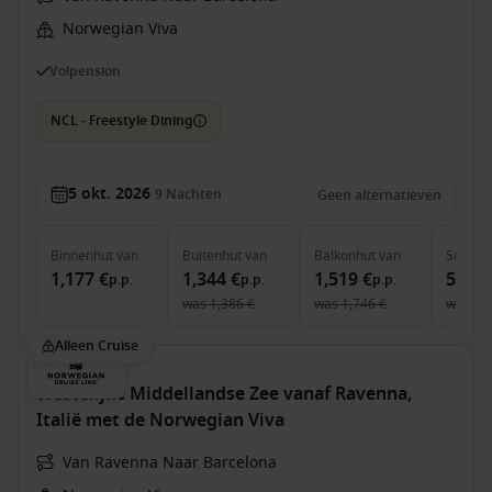
Norwegian Viva
Volpension
NCL - Freestyle Dining
5 okt. 2026
9
Nachten
Geen alternatieven
Binnenhut
van
Buitenhut
van
Balkonhut
van
Suite
v
1,177 €
1,344 €
1,519 €
5,539
p.p.
p.p.
p.p.
was
1,386 €
was
1,746 €
was
6,
Alleen Cruise
Westelijke Middellandse Zee vanaf Ravenna,
Italië met de Norwegian Viva
Van Ravenna Naar Barcelona