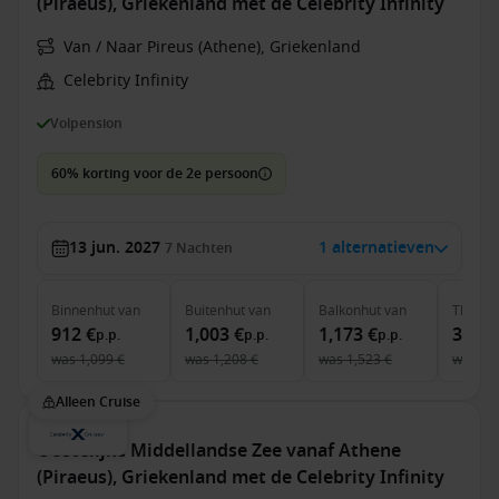
(Piraeus), Griekenland met de Celebrity Infinity
Van / Naar Pireus (Athene), Griekenland
Celebrity Infinity
Volpension
60% korting voor de 2e persoon
13 jun. 2027
1 alternatieven
7
Nachten
Binnenhut
van
Buitenhut
van
Balkonhut
van
The Ret
912 €
1,003 €
1,173 €
3,368
p.p.
p.p.
p.p.
was
1,099 €
was
1,208 €
was
1,523 €
was
3,
Alleen Cruise
Oostelijke Middellandse Zee vanaf Athene
(Piraeus), Griekenland met de Celebrity Infinity