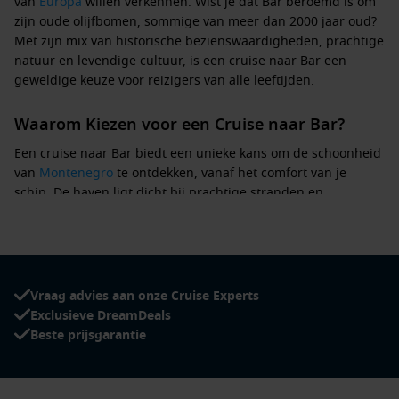
van
Europa
willen verkennen. Wist je dat Bar beroemd is om
zijn oude olijfbomen, sommige van meer dan 2000 jaar oud?
Met zijn mix van historische bezienswaardigheden, prachtige
natuur en levendige cultuur, is een cruise naar Bar een
geweldige keuze voor reizigers van alle leeftijden.
Waarom Kiezen voor een Cruise naar Bar?
Een cruise naar Bar biedt een unieke kans om de schoonheid
van
Montenegro
te ontdekken, vanaf het comfort van je
schip. De haven ligt dicht bij prachtige stranden en
historische sites, waardoor je in staat bent om verschillende
activiteiten te combineren. Of je nu houdt van ontspannen op
het strand, het proeven van lokale gerechten of het
verkennen van de rijke geschiedenis van de regio, Bar heeft
voor ieder wat wils. Geniet van de gasthelden en ontdek de
Vraag advies aan onze Cruise Experts
ongerepte natuur van deze Balkanstad.
Exclusieve DreamDeals
Beste prijsgarantie
Activiteiten en Bezienswaardigheden in Bar,
Montenegro