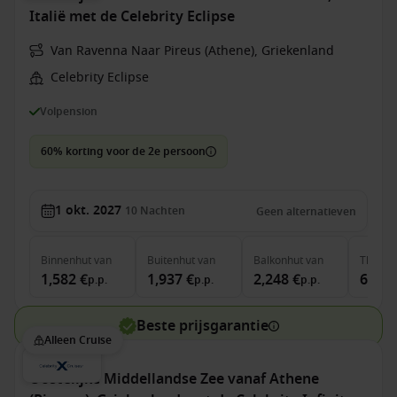
Italië met de Celebrity Eclipse
Van Ravenna Naar Pireus (Athene), Griekenland
Celebrity Eclipse
Volpension
60% korting voor de 2e persoon
1 okt. 2027
10
Nachten
Geen alternatieven
Binnenhut
van
Buitenhut
van
Balkonhut
van
The Ret
1,582 €
1,937 €
2,248 €
6,484
p.p.
p.p.
p.p.
Beste prijsgarantie
Alleen Cruise
Oostelijke Middellandse Zee vanaf Athene