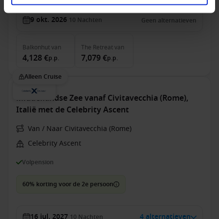
9 okt. 2026
10
Nachten
Geen alternatieven
Balkonhut
van
The Retreat
van
4,128 €
7,079 €
p.p.
p.p.
Alleen Cruise
Middellandse Zee vanaf Civitavecchia (Rome),
Italië met de Celebrity Ascent
Van / Naar Civitavecchia (Rome)
Celebrity Ascent
Volpension
60% korting voor de 2e persoon
16 jul. 2027
4 alternatieven
10
Nachten