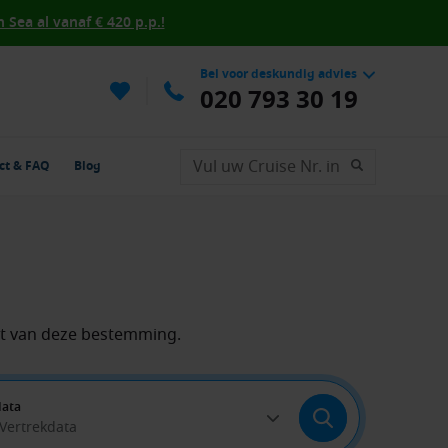
Sea al vanaf € 420 p.p.!
Bel voor deskundig advies
020 793 30 19
ct & FAQ
Blog
ht van deze bestemming.
data
 Vertrekdata