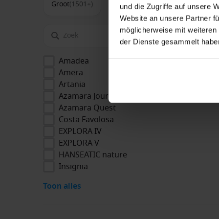
Groot
(1501+)
und die Zugriffe auf unsere 
Website an unsere Partner fü
möglicherweise mit weiteren
der Dienste gesammelt habe
Amadea
Amera
Artania
Azamara Journey
Azamara Quest
Costa Favolosa
EXPLORA IV
EXPLORA V
HANSEATIC nature
Insignia
Toon alles