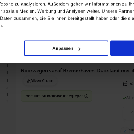
Website zu analysieren. Außerdem geben wir Informationen zu I
Vol
r soziale Medien, Werbung und Analysen weiter. Unsere Partner
 Daten zusammen, die Sie ihnen bereitgestellt haben oder die s
8
n.
2
Bin
4
3.0
Anpassen
1
5
1
Noorwegen vanaf Bremerhaven, Duitsland met de
1
1
Alleen Cruise
V
3
1
Premium All Inclusive inbegrepen!
All-
2
4
Bin