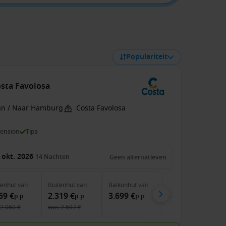
Populariteit
sta Favolosa
an / Naar Hamburg
Costa Favolosa
pension
Tips
 okt. 2026
14
Nachten
Geen alternatieven
nenhut
van
Buitenhut
van
Balkonhut
van
Suite
van
69 €
2.319 €
3.699 €
4.249 €
p.p.
p.p.
p.p.
p.p.
2.060 €
was
2.697 €