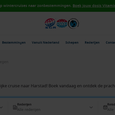
op wintercruises naar zonbestemmingen.
Boek jouw dosis Vitamin 
Bestemmingen
Vanuit Nederland
Schepen
Rederijen
Conta
wegen
jke cruise naar Harstad! Boek vandaag en ontdek de prac
Rederijen
Reis
Alle rederijen
Alle