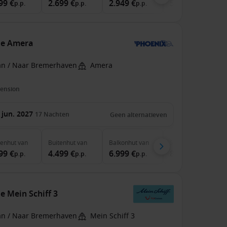
99 €
2.699 €
2.949 €
5.499 €
p.p.
p.p.
p.p.
p.p.
de Amera
an / Naar Bremerhaven
Amera
pension
 jun. 2027
17
Nachten
Geen alternatieven
nenhut
van
Buitenhut
van
Balkonhut
van
Suite
van
99 €
4.499 €
6.999 €
8.499 €
p.p.
p.p.
p.p.
p.p.
 Mein Schiff 3
an / Naar Bremerhaven
Mein Schiff 3