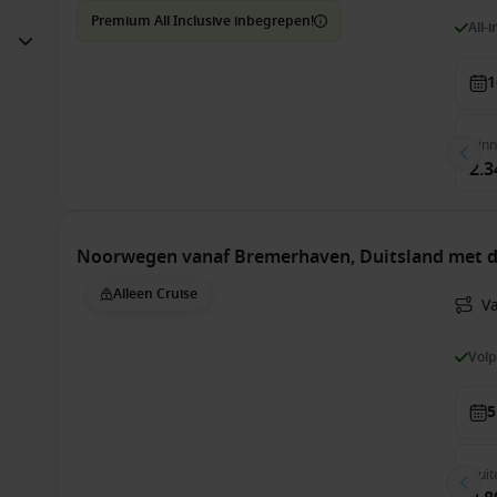
Premium All Inclusive inbegrepen!
All-
1
Bin
2.3
Noorwegen vanaf Bremerhaven, Duitsland met d
Alleen Cruise
V
Vol
5
Buit