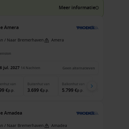
Meer informatie
de Amera
an / Naar Bremerhaven
Amera
pension
6 jul. 2027
14
Nachten
Geen alternatieven
nenhut
van
Buitenhut
van
Balkonhut
van
Suite
van
99 €
3.699 €
5.799 €
6.999 €
p.p.
p.p.
p.p.
p.p.
de Amadea
an / Naar Bremerhaven
Amadea