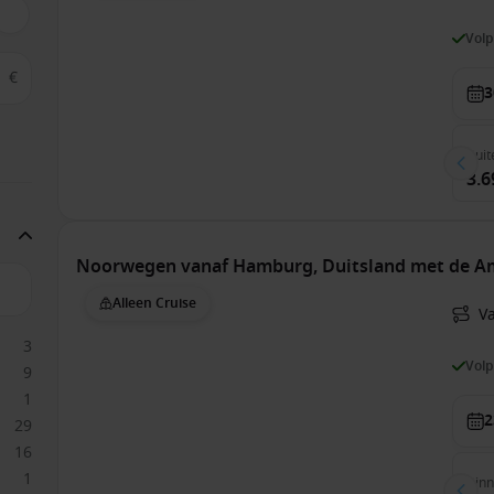
Vol
€
3
Buit
3.6
Noorwegen vanaf Hamburg, Duitsland met de A
Alleen Cruise
V
3
Vol
9
1
2
29
16
1
Bin