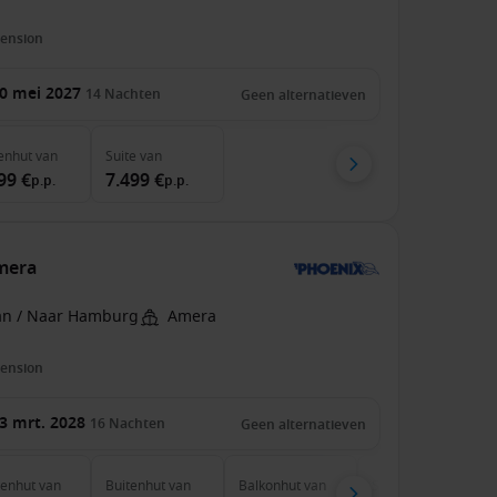
pension
0 mei 2027
14
Nachten
Geen alternatieven
enhut
van
Suite
van
99 €
7.499 €
p.p.
p.p.
mera
an / Naar Hamburg
Amera
pension
3 mrt. 2028
16
Nachten
Geen alternatieven
nenhut
van
Buitenhut
van
Balkonhut
van
Suite
van