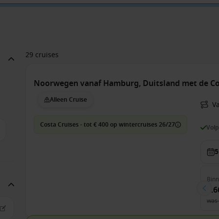
29 cruises
Noorwegen vanaf Hamburg, Duitsland met de Co
Alleen Cruise
V
Costa Cruises - tot € 400 op wintercruises 26/27
Vol
5
Bin
1.6
was