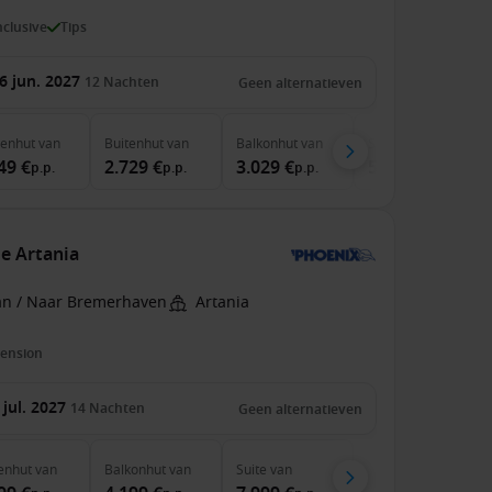
inclusive
Tips
6 jun. 2027
12
Nachten
Geen alternatieven
nenhut
van
Buitenhut
van
Balkonhut
van
Suite
van
49 €
2.729 €
3.029 €
5.599 €
p.p.
p.p.
p.p.
p.p.
e Artania
an / Naar Bremerhaven
Artania
pension
 jul. 2027
14
Nachten
Geen alternatieven
enhut
van
Balkonhut
van
Suite
van