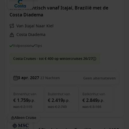
trans-Atlantisch vanaf Itajaí, Brazilië met de
Costa Diadema
Van Itajaí Naar Kiel
Costa Diadema
Volpension
Tips
Costa Cruises - tot € 400 op wintercruises 26/27
3 apr. 2027
27
Nachten
Geen alternatieven
Binnenhut
van
Buitenhut
van
Balkonhut
van
€ 1.759
€ 2.419
€ 2.849
p.p.
p.p.
p.p.
was
€ 2.119
was
€ 2.749
was
€ 3.166
Alleen Cruise