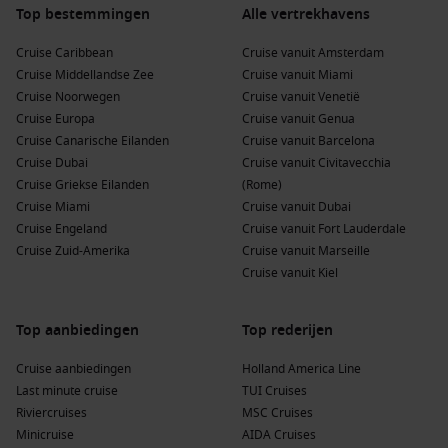
de jaren heen. Dit museum biedt interessante exposities
Top bestemmingen
Alle vertrekhavens
en artefacten.
Cruise Caribbean
Cruise vanuit Amsterdam
Proef de lokale gastronomie
: Geniet in een van de
Cruise Middellandse Zee
Cruise vanuit Miami
restaurants van de stad van heerlijke visgerechten en
Cruise Noorwegen
Cruise vanuit Venetië
andere lokale specialiteiten, een echte traktatie voor
Cruise Europa
Cruise vanuit Genua
fijnproevers!
Cruise Canarische Eilanden
Cruise vanuit Barcelona
Cruise Dubai
Cruise vanuit Civitavecchia
Populaire havens voor of na een cruise naar
Cruise Griekse Eilanden
(Rome)
Itajaí
Cruise Miami
Cruise vanuit Dubai
Cruise Engeland
Cruise vanuit Fort Lauderdale
Als je een cruise naar Itajaí maakt, zijn er verschillende
Cruise Zuid-Amerika
Cruise vanuit Marseille
andere havens die je kunt verkennen:
Cruise vanuit Kiel
Santos
(Sao Paulo),
Brazilië
: De grootste haven van
Zuid-
Amerika
, bekend om zijn bruisende cultuur en stranden.
Top aanbiedingen
Top rederijen
Bezoek het Santos Museum of Modern Art en wandel over
Cruise aanbiedingen
de boulevard.
Holland America Line
Last minute cruise
TUI Cruises
Buenos Aires
,
Argentinië
: De bruisende hoofdstad van
Riviercruises
MSC Cruises
Argentinië biedt cultuur, geschiedenis en een levendige
Minicruise
AIDA Cruises
eet- en dansscène. Verken het iconische La Boca en proef