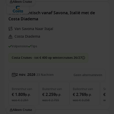
Alleen Cruise
trans-Atlantisch vanaf Savona, Italië met de
Costa Diadema
Van Savona Naar Itajaí
Costa Diadema
Volpension
Tips
Costa Cruises - tot € 400 op wintercruises 26/27
2 nov. 2026
23
Nachten
Geen alternatieven
Binnenhut
van
Buitenhut
van
Balkonhut
van
Suite
v
€ 1.809
€ 2.259
€ 2.769
€ 3.2
p.p.
p.p.
p.p.
was
€ 2.261
was
€ 2.755
was
€ 3.258
was
€ 
Alleen Cruise