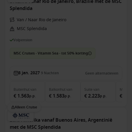
Brazilië vanaf Rio de Janeiro, Brazilië met de MSC
Splendida
Van / Naar Rio de Janeiro
MSC Splendida
Volpension
MSC Cruises - Vitamin Sea - tot 50% korting
8 jan. 2027
9
Nachten
Geen alternatieven
Buitenhut
van
Balkonhut
van
Suite
van
MSC Ya
€ 1.563
€ 1.583
€ 2.223
€ 3.2
p.p.
p.p.
p.p.
Alleen Cruise
Zuid-Amerika vanaf Buenos Aires, Argentinië
met de MSC Splendida