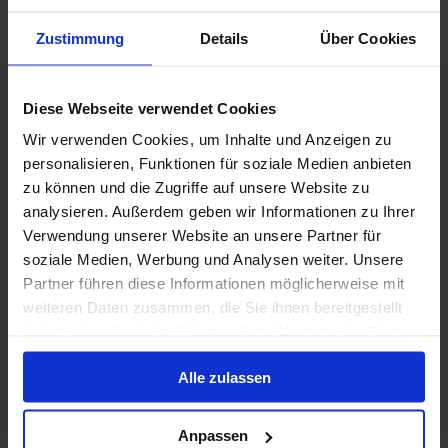
MSC Musica
Zustimmung
Details
Über Cookies
Volpension
MSC Cruises - Vitamin Sea - tot 50% korting
Diese Webseite verwendet Cookies
Wir verwenden Cookies, um Inhalte und Anzeigen zu
9 mrt. 2027
5
Nachten
Geen alternatieven
personalisieren, Funktionen für soziale Medien anbieten
zu können und die Zugriffe auf unsere Website zu
analysieren. Außerdem geben wir Informationen zu Ihrer
Buitenhut
van
Balkonhut
van
MSC Yacht Club
van
€ 499
€ 659
€ 1.539
Verwendung unserer Website an unsere Partner für
p.p.
p.p.
p.p.
soziale Medien, Werbung und Analysen weiter. Unsere
Alleen Cruise
Partner führen diese Informationen möglicherweise mit
weiteren Daten zusammen, die Sie ihnen bereitgestellt
Brazilië vanaf Paranaguá, Brazilië met de MSC
haben oder die sie im Rahmen Ihrer Nutzung der Dienste
Musica
gesammelt haben.
Alle zulassen
Van / Naar Paranaguá
MSC Musica
Anpassen