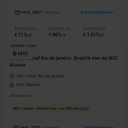
7 mrt. 2027
8 alternatieven
7
Nachten
Binnenhut
van
Buitenhut
van
Balkonhut
van
€ 717
€ 867
€ 1.017
p.p.
p.p.
p.p.
Alleen Cruise
Brazilië vanaf Rio de Janeiro, Brazilië met de MSC
Musica
Van / Naar Rio de Janeiro
MSC Musica
Volpension
MSC Cruises - Vitamin Sea - tot 50% korting
2 mrt. 2027
7 alternatieven
7
Nachten