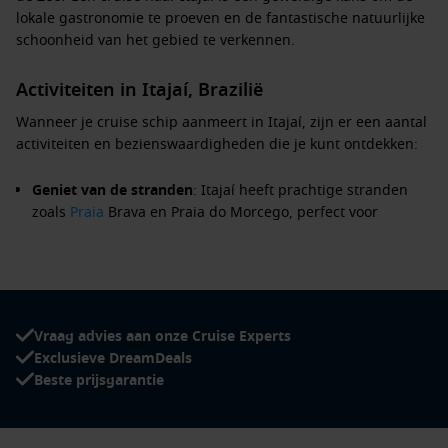
lokale gastronomie te proeven en de fantastische natuurlijke
schoonheid van het gebied te verkennen.
Activiteiten in Itajaí, Brazilië
Wanneer je cruise schip aanmeert in Itajaí, zijn er een aantal
activiteiten en bezienswaardigheden die je kunt ontdekken:
Geniet van de stranden
: Itajaí heeft prachtige stranden
zoals
Praia
Brava en Praia do Morcego, perfect voor
zonnebaden, zwemmen en watersporten.
Verken de lokale markten
: Bezoek de markten van Itajaí
voor verse zeevruchten, lokale producten en handwerk.
Probeer ook zwijg met de lokale specialiteiten!
Vraag advies aan onze Cruise Experts
Maak een boottocht
: Geniet van een ontspannen
Exclusieve DreamDeals
boottocht rond de baai en bewonder de prachtige kustlijn
Beste prijsgarantie
en natuur van het gebied.
Bezoek het Museu Histórico de Itajaí
: Leer meer over de
rijke geschiedenis van de stad en haar ontwikkeling door