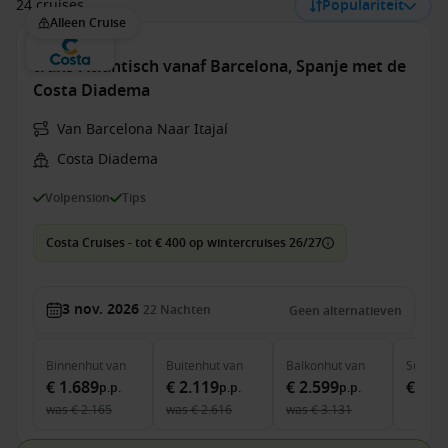
24 cruises
Populariteit
Alleen Cruise
trans-Atlantisch vanaf Barcelona, Spanje met de
Costa Diadema
Van Barcelona Naar Itajaí
Costa Diadema
Volpension
Tips
Costa Cruises - tot € 400 op wintercruises 26/27
3 nov. 2026
22
Nachten
Geen alternatieven
Binnenhut
van
Buitenhut
van
Balkonhut
van
Suite
v
€ 1.689
€ 2.119
€ 2.599
€ 4.4
p.p.
p.p.
p.p.
was
€ 2.165
was
€ 2.616
was
€ 3.131