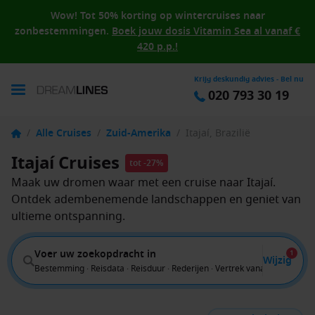
Wow! Tot 50% korting op wintercruises naar
zonbestemmingen.
Boek jouw dosis Vitamin Sea al vanaf €
420 p.p.!
Krijg deskundig advies - Bel nu
020 793 30 19
/
Alle Cruises
/
Zuid-Amerika
/
Itajaí, Brazilië
Itajaí Cruises
tot -27%
Maak uw dromen waar met een cruise naar Itajaí.
Ontdek adembenemende landschappen en geniet van
ultieme ontspanning.
Voer uw zoekopdracht in
1
Wijzig
Bestemming · Reisdata · Reisduur · Rederijen · Vertrek vanaf