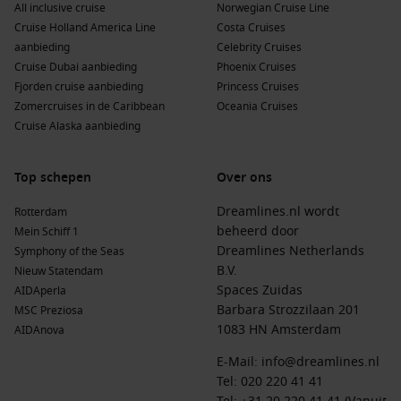
All inclusive cruise
Norwegian Cruise Line
authentieke tango.
Cruise Holland America Line
Costa Cruises
Rio de Janeiro
,
Brazilië
: Bekend om zijn adembenemende
aanbieding
Celebrity Cruises
uitzicht vanaf de Suikerbroodberg en de indrukwekkende
Cruise Dubai aanbieding
Phoenix Cruises
stranden zoals Copacabana en Ipanema. Een must-see
Fjorden cruise aanbieding
Princess Cruises
voor elke cruisereiziger!
Zomercruises in de Caribbean
Oceania Cruises
Cruise Alaska aanbieding
Montevideo
,
Uruguay
: De hoofdstad van Uruguay met een
rijke mix van geschiedenis en moderne cultuur. Bezoek de
Ciudad Vieja voor een glimp van het verleden en lokale
Top schepen
Over ons
markten.
Dreamlines.nl wordt
Rotterdam
Punta del Este
,
Uruguay
: Een populaire badplaats
beheerd door
Mein Schiff 1
beroemd om zijn stranden, uitgaansleven en luxe. Geniet
Dreamlines Netherlands
Symphony of the Seas
van het levendige nachtleven en de geweldige
B.V.
Nieuw Statendam
eetgelegenheden aan de kust.
Spaces Zuidas
AIDAperla
Barbara Strozzilaan 201
MSC Preziosa
Populaire regio’s rondom Itajaí
1083 HN Amsterdam
AIDAnova
Een cruise naar Itajaí biedt de kans om verschillende
E-Mail:
info@dreamlines.nl
interessante regio’s te verkennen:
Tel:
020 220 41 41