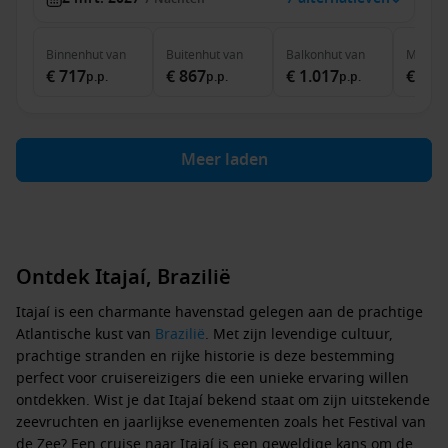
Binnenhut
van
Buitenhut
van
Balkonhut
van
MSC Ya
€ 717
€ 867
€ 1.017
€ 3.8
p.p.
p.p.
p.p.
Meer laden
Ontdek Itajaí, Brazilië
Itajaí is een charmante havenstad gelegen aan de prachtige
Atlantische kust van
Brazilië
. Met zijn levendige cultuur,
prachtige stranden en rijke historie is deze bestemming
perfect voor cruisereizigers die een unieke ervaring willen
ontdekken. Wist je dat Itajaí bekend staat om zijn uitstekende
zeevruchten en jaarlijkse evenementen zoals het Festival van
de Zee? Een cruise naar Itajaí is een geweldige kans om de