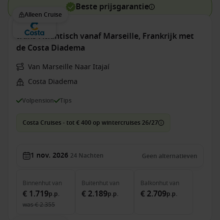
Beste prijsgarantie
Alleen Cruise
trans-Atlantisch vanaf Marseille, Frankrijk met
de Costa Diadema
Van Marseille Naar Itajaí
Costa Diadema
Volpension
Tips
Costa Cruises - tot € 400 op wintercruises 26/27
1 nov. 2026
24
Nachten
Geen alternatieven
Binnenhut
van
Buitenhut
van
Balkonhut
van
€ 1.719
€ 2.189
€ 2.709
p.p.
p.p.
p.p.
was
€ 2.355