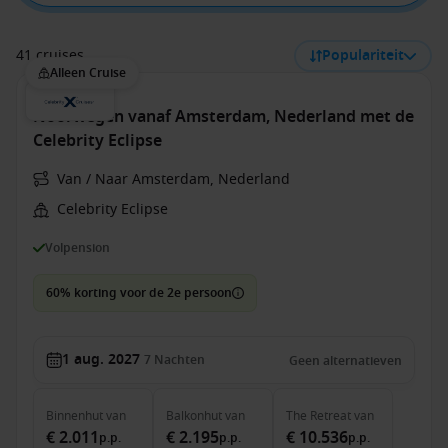
41 cruises
Populariteit
Alleen Cruise
Noorwegen vanaf Amsterdam, Nederland met de
Celebrity Eclipse
Van / Naar Amsterdam, Nederland
Celebrity Eclipse
Volpension
60% korting voor de 2e persoon
1 aug. 2027
7
Nachten
Geen alternatieven
Binnenhut
van
Balkonhut
van
The Retreat
van
€ 2.011
€ 2.195
€ 10.536
p.p.
p.p.
p.p.