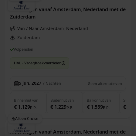
Noorwegen vanaf Amsterdam, Nederland met de
Zuiderdam
Van / Naar Amsterdam, Nederland
Zuiderdam
Volpension
HAL - Vroegboekvoordelen
5 jun. 2027
7
Nachten
Geen alternatieven
Binnenhut
van
Buitenhut
van
Balkonhut
van
Suite
v
€ 1.129
€ 1.229
€ 1.559
€ 2.0
p.p.
p.p.
p.p.
Alleen Cruise
Noorwegen vanaf Amsterdam, Nederland met de