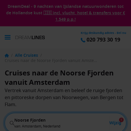
DreamDeal - 9 nachten van IJslandse natuurwonderen tot
de Hollandse kust
🇮🇸 incl. vlucht, hotel & transfers voor €
1.549 p.p.!
Krijg deskundig advies - Bel nu
020 793 30 19
/
Alle Cruises
/
Cruises naar de Noorse Fjorden vanuit Amsterdam
Cruises naar de Noorse Fjorden
vanuit Amsterdam
Vertrek vanuit Amsterdam en beleef de ruige fjorden
en pittoreske dorpen van Noorwegen, van Bergen tot
Flam.
Noorse Fjorden
1
Wijzig
van: Amsterdam, Nederland