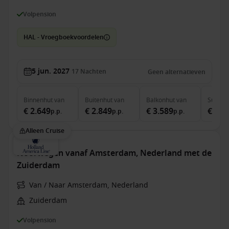
Volpension
HAL - Vroegboekvoordelen
5 jun. 2027
17
Nachten
Geen alternatieven
Binnenhut
van
Buitenhut
van
Balkonhut
van
Suite
v
€ 2.649
€ 2.849
€ 3.589
€ 5.0
p.p.
p.p.
p.p.
Alleen Cruise
Noorwegen vanaf Amsterdam, Nederland met de
Zuiderdam
Van / Naar Amsterdam, Nederland
Zuiderdam
Volpension