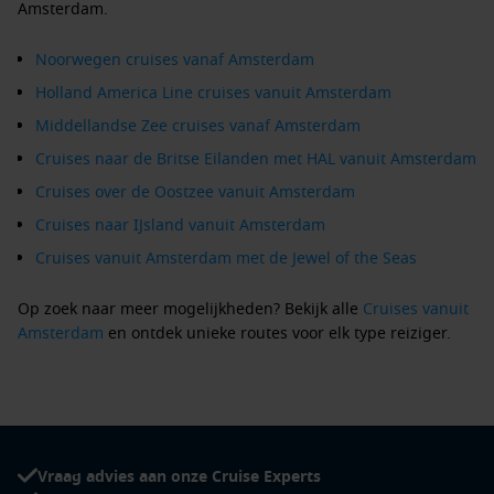
Amsterdam.
Noorwegen cruises vanaf Amsterdam
Holland America Line cruises vanuit Amsterdam
Middellandse Zee cruises vanaf Amsterdam
Cruises naar de Britse Eilanden met HAL vanuit Amsterdam
Cruises over de Oostzee vanuit Amsterdam
Cruises naar IJsland vanuit Amsterdam
Cruises vanuit Amsterdam met de Jewel of the Seas
Op zoek naar meer mogelijkheden? Bekijk alle
Cruises vanuit
Amsterdam
en ontdek unieke routes voor elk type reiziger.
Reistip:
Combineer je fjordencruise met een bezoek aan
Amsterdam zelf; de stad biedt een rijke mix van cultuur,
architectuur en gastronomie voordat je aan boord stapt.
Vraag advies aan onze Cruise Experts
Wist je dat:
Amsterdam jaarlijks meer dan 1,5 miljoen