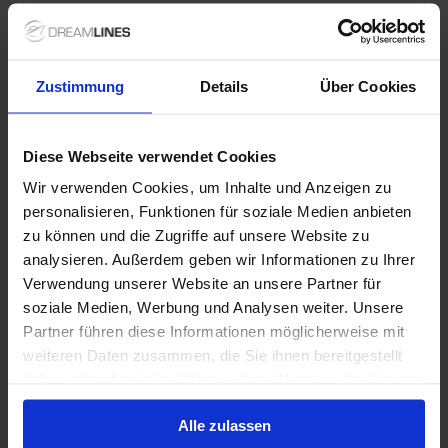
Zuiderdam
Van / Naar Amsterdam, Nederland
Zuiderdam
Zustimmung
Details
Über Cookies
Volpension
Diese Webseite verwendet Cookies
HAL - Vroegboekvoordelen
Wir verwenden Cookies, um Inhalte und Anzeigen zu
personalisieren, Funktionen für soziale Medien anbieten
17 jul. 2027
7
Nachten
Geen alternatieven
zu können und die Zugriffe auf unsere Website zu
analysieren. Außerdem geben wir Informationen zu Ihrer
Verwendung unserer Website an unsere Partner für
Binnenhut
van
Buitenhut
van
Balkonhut
van
Suite
v
€ 1.189
€ 1.279
€ 1.609
€ 2.0
soziale Medien, Werbung und Analysen weiter. Unsere
p.p.
p.p.
p.p.
Partner führen diese Informationen möglicherweise mit
Alleen Cruise
weiteren Daten zusammen, die Sie ihnen bereitgestellt
haben oder die sie im Rahmen Ihrer Nutzung der Dienste
Noorwegen vanaf Amsterdam, Nederland met de
gesammelt haben.
Zuiderdam
Alle zulassen