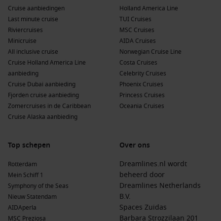
Cruise aanbiedingen
Holland America Line
Last minute cruise
TUI Cruises
Riviercruises
MSC Cruises
Minicruise
AIDA Cruises
All inclusive cruise
Norwegian Cruise Line
Cruise Holland America Line
Costa Cruises
aanbieding
Celebrity Cruises
Cruise Dubai aanbieding
Phoenix Cruises
Fjorden cruise aanbieding
Princess Cruises
Zomercruises in de Caribbean
Oceania Cruises
Cruise Alaska aanbieding
Top schepen
Over ons
Dreamlines.nl wordt
Rotterdam
beheerd door
Mein Schiff 1
Dreamlines Netherlands
Symphony of the Seas
B.V.
Nieuw Statendam
Spaces Zuidas
AIDAperla
Barbara Strozzilaan 201
MSC Preziosa