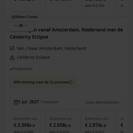
was
€ 2.353
was
€ 
Alleen Cruise
Noorwegen vanaf Amsterdam, Nederland met de
Celebrity Eclipse
Van / Naar Amsterdam, Nederland
Celebrity Eclipse
Volpension
60% korting voor de 2e persoon
1 jul. 2027
7
Nachten
Geen alternatieven
Binnenhut
van
Buitenhut
van
Balkonhut
van
Suite
v
€ 2.368
€ 2.658
€ 2.974
€ 6.0
p.p.
p.p.
p.p.
was
€ 2.546
was
€ 5.316
was
€ 5.311
was
€ 