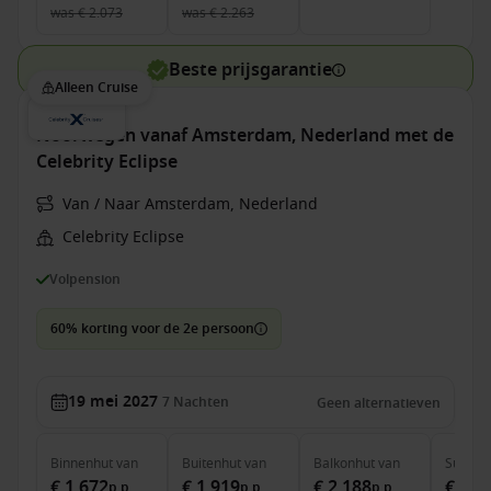
was
€ 2.073
was
€ 2.263
Beste prijsgarantie
Alleen Cruise
Noorwegen vanaf Amsterdam, Nederland met de
Celebrity Eclipse
Van / Naar Amsterdam, Nederland
Celebrity Eclipse
Volpension
60% korting voor de 2e persoon
19 mei 2027
7
Nachten
Geen alternatieven
Binnenhut
van
Buitenhut
van
Balkonhut
van
Suite
v
€ 1.672
€ 1.919
€ 2.188
€ 4.2
p.p.
p.p.
p.p.