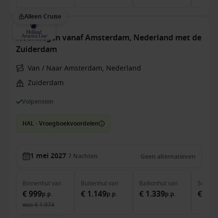
Alleen Cruise
Noorwegen vanaf Amsterdam, Nederland met de
Zuiderdam
Van / Naar Amsterdam, Nederland
Zuiderdam
Volpension
HAL - Vroegboekvoordelen
1 mei 2027
7
Nachten
Geen alternatieven
Binnenhut
van
Buitenhut
van
Balkonhut
van
Suite
v
€ 999
€ 1.149
€ 1.339
€ 2.0
p.p.
p.p.
p.p.
was
€ 1.074