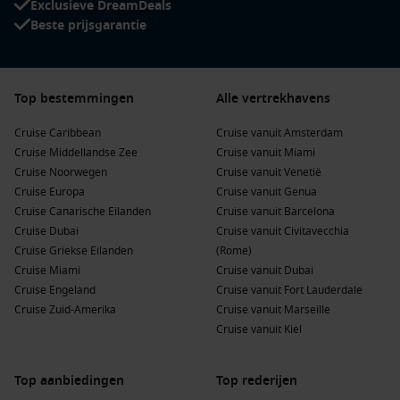
Exclusieve DreamDeals
cruisepassagiers verwelkomt, waarmee het een van de
Beste prijsgarantie
populairste vertrekhavens in Europa is?
Neem vandaag nog contact op met onze cruisespecialisten
voor een persoonlijk advies en exclusieve aanbiedingen voor
Top bestemmingen
Alle vertrekhavens
jouw Noorse Fjorden-avontuur.
Cruise Caribbean
Cruise vanuit Amsterdam
Cruise Middellandse Zee
Cruise vanuit Miami
Cruise Noorwegen
Cruise vanuit Venetië
Cruise Europa
Cruise vanuit Genua
Cruise Canarische Eilanden
Cruise vanuit Barcelona
Cruise Dubai
Cruise vanuit Civitavecchia
Cruise Griekse Eilanden
(Rome)
Cruise Miami
Cruise vanuit Dubai
Cruise Engeland
Cruise vanuit Fort Lauderdale
Cruise Zuid-Amerika
Cruise vanuit Marseille
Cruise vanuit Kiel
Top aanbiedingen
Top rederijen