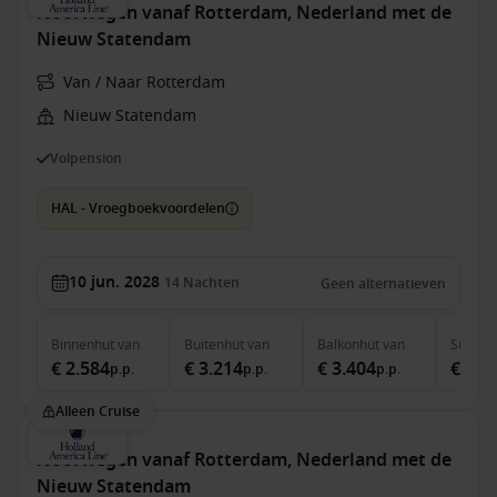
Noorwegen vanaf Rotterdam, Nederland met de
Nieuw Statendam
Van / Naar Rotterdam
Nieuw Statendam
Volpension
HAL - Vroegboekvoordelen
10 jun. 2028
14
Nachten
Geen alternatieven
Binnenhut
van
Buitenhut
van
Balkonhut
van
Suite
v
€ 2.584
€ 3.214
€ 3.404
€ 4.0
p.p.
p.p.
p.p.
Alleen Cruise
Noorwegen vanaf Rotterdam, Nederland met de
Nieuw Statendam