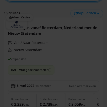
15 cruises
Populariteit
Alleen Cruise
Noorwegen vanaf Rotterdam, Nederland met de
Nieuw Statendam
Van / Naar Rotterdam
Nieuw Statendam
Volpension
HAL - Vroegboekvoordelen
15 mei 2027
14
Nachten
Geen alternatieven
Binnenhut
van
Buitenhut
van
Balkonhut
van
Suite
v
€ 2.329
€ 2.739
€ 3.059
€ 3.9
p.p.
p.p.
p.p.