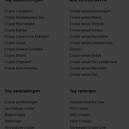
Top bestemmingen
Alle vertrekhavens
dineer in verschillende restaurants en geniet van
entertainment voor jong en oud.
Cruise Caribbean
Cruise vanuit Amsterdam
Flexibele routes:
Kies uit meerdere vertrekdata en cruises
Cruise Middellandse Zee
Cruise vanuit Miami
met verschillende duur, passend bij jouw agenda.
Cruise Noorwegen
Cruise vanuit Venetië
Cruise Europa
Cruise vanuit Genua
Voordelen van een
cruise naar de Noordkaap
Cruise Canarische Eilanden
Cruise vanuit Barcelona
Cruise Dubai
Cruise vanuit Civitavecchia
vanuit Nederland
Cruise Griekse Eilanden
(Rome)
Deze cruises combineren het beste van gemak en avontuur.
Cruise Miami
Cruise vanuit Dubai
Hier zijn de belangrijkste voordelen:
Cruise Engeland
Cruise vanuit Fort Lauderdale
Cruise Zuid-Amerika
Cruise vanuit Marseille
Gemak:
Vertrek rechtstreeks vanuit Nederland zonder
Cruise vanuit Kiel
lange transferreizen.
Adembenemende natuur:
Geniet van fjorden, watervallen,
Top aanbiedingen
Top rederijen
rotsformaties en het spectaculaire landschap van Noord-
Noorwegen.
Cruise aanbiedingen
Holland America Line
Last minute cruise
TUI Cruises
Cultuur en steden:
Stop in pittoreske havenstadjes en
Riviercruises
MSC Cruises
beleef de lokale cultuur, keuken en tradities.
Minicruise
AIDA Cruises
Familie en ontspanning:
Activiteiten voor alle leeftijden,
All inclusive cruise
Norwegian Cruise Line