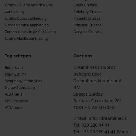
wellnessfaciliteiten en entertainment aan boord maken
Cruise Holland America Line
Costa Cruises
deze cruise geschikt voor het hele gezin.
aanbieding
Celebrity Cruises
Ideaal voor fotografie:
De combinatie van
Cruise Dubai aanbieding
Phoenix Cruises
middernachtzon, fjorden en het hoge noorden biedt
Fjorden cruise aanbieding
Princess Cruises
unieke fotomomenten.
Zomercruises in de Caribbean
Oceania Cruises
Cruise Alaska aanbieding
Topbestemmingen van
cruises naar de
Noordkaap vanuit Nederland
Top schepen
Over ons
Speciale aanbiedingen
Dreamlines.nl wordt
Rotterdam
Aanbiedingen Noorwegen cruises
beheerd door
– Profiteer van scherpe
Mein Schiff 1
prijzen en speciale kortingen voor reizen naar het
Dreamlines Netherlands
Symphony of the Seas
noorden.
B.V.
Nieuw Statendam
Spaces Zuidas
AIDAperla
Barbara Strozzilaan 201
Noorwegen & de fjorden
MSC Preziosa
1083 HN Amsterdam
AIDAnova
Cruises naar Noorwegen en de Noorse Fjorden
– Ontdek
de mooiste fjorden en pittoreske dorpjes langs de kust.
E-Mail:
info@dreamlines.nl
Tel:
020 220 41 41
Cruises naar Noorwegen vanuit Nederland
– Vertrek
Tel: +31 20 220 41 41 (Vanuit
comfortabel vanuit Nederland en beleef een