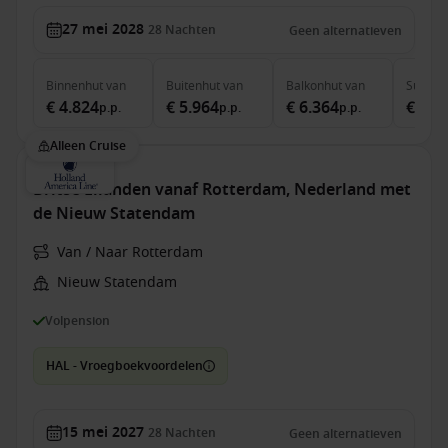
27 mei 2028
28
Nachten
Geen alternatieven
Binnenhut
van
Buitenhut
van
Balkonhut
van
Suite
v
€ 4.824
€ 5.964
€ 6.364
€ 7.8
p.p.
p.p.
p.p.
Alleen Cruise
Britse Eilanden vanaf Rotterdam, Nederland met
de Nieuw Statendam
Van / Naar Rotterdam
Nieuw Statendam
Volpension
HAL - Vroegboekvoordelen
15 mei 2027
28
Nachten
Geen alternatieven