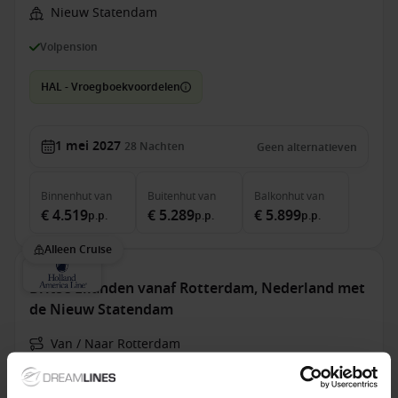
Nieuw Statendam
Volpension
HAL - Vroegboekvoordelen
1 mei 2027
28
Nachten
Geen alternatieven
Binnenhut
van
Buitenhut
van
Balkonhut
van
€ 4.519
€ 5.289
€ 5.899
p.p.
p.p.
p.p.
Alleen Cruise
Britse Eilanden vanaf Rotterdam, Nederland met
de Nieuw Statendam
Van / Naar Rotterdam
Nieuw Statendam