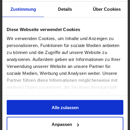
Volpension
Zustimmung
Details
Über Cookies
HAL - Vroegboekvoordelen
Diese Webseite verwendet Cookies
29 mei 2027
28
Nachten
Geen alternatieven
Wir verwenden Cookies, um Inhalte und Anzeigen zu
personalisieren, Funktionen für soziale Medien anbieten
Binnenhut
van
Buitenhut
van
Balkonhut
van
zu können und die Zugriffe auf unsere Website zu
€ 4.809
€ 5.929
€ 6.359
p.p.
p.p.
p.p.
analysieren. Außerdem geben wir Informationen zu Ihrer
Verwendung unserer Website an unsere Partner für
Alleen Cruise
soziale Medien, Werbung und Analysen weiter. Unsere
Partner führen diese Informationen möglicherweise mit
Britse Eilanden vanaf Rotterdam, Nederland met
weiteren Daten zusammen, die Sie ihnen bereitgestellt
de Nieuw Statendam
haben oder die sie im Rahmen Ihrer Nutzung der Dienste
Van / Naar Rotterdam
gesammelt haben.
Alle zulassen
Nieuw Statendam
Volpension
Anpassen