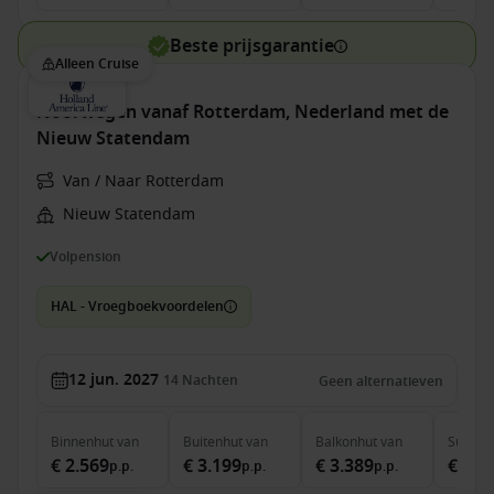
Beste prijsgarantie
Alleen Cruise
Noorwegen vanaf Rotterdam, Nederland met de
Nieuw Statendam
Van / Naar Rotterdam
Nieuw Statendam
Volpension
HAL - Vroegboekvoordelen
12 jun. 2027
14
Nachten
Geen alternatieven
Binnenhut
van
Buitenhut
van
Balkonhut
van
Suite
v
€ 2.569
€ 3.199
€ 3.389
€ 4.3
p.p.
p.p.
p.p.