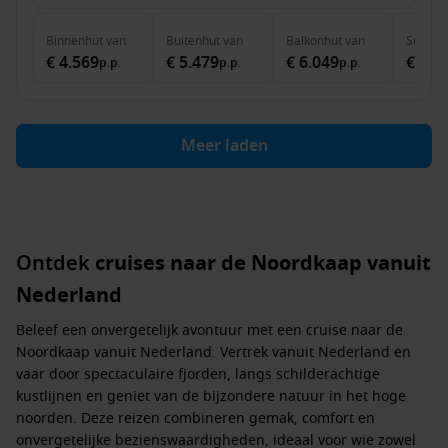
Binnenhut
van
Buitenhut
van
Balkonhut
van
Suite
v
€ 4.569
€ 5.479
€ 6.049
€ 7.8
p.p.
p.p.
p.p.
Meer laden
Ontdek
cruises naar de Noordkaap vanuit
Nederland
Beleef een onvergetelijk avontuur met een
cruise naar de
Noordkaap vanuit Nederland
. Vertrek vanuit Nederland en
vaar door spectaculaire fjorden, langs schilderachtige
kustlijnen en geniet van de bijzondere natuur in het hoge
noorden. Deze reizen combineren gemak, comfort en
onvergetelijke bezienswaardigheden, ideaal voor wie zowel