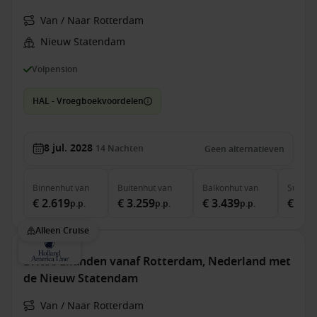
Van / Naar Rotterdam
Nieuw Statendam
Volpension
HAL - Vroegboekvoordelen
8 jul. 2028
14
Nachten
Geen alternatieven
Binnenhut
van
Buitenhut
van
Balkonhut
van
Suite
v
€ 2.619
€ 3.259
€ 3.439
€ 4.0
p.p.
p.p.
p.p.
Alleen Cruise
Britse Eilanden vanaf Rotterdam, Nederland met
de Nieuw Statendam
Van / Naar Rotterdam