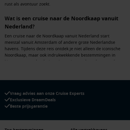
rust als avontuur zoekt.
Wat is een
cruise naar de Noordkaap vanuit
Nederland
?
Een
cruise naar de Noordkaap vanuit Nederland
start
meestal vanuit Amsterdam of andere grote Nederlandse
havens. Tijdens deze reis ontdek je niet alleen de iconische
Noordkaap, maar ook indrukwekkende bestemmingen in
Noorwegen en daarbuiten. Je geniet aan boord van moderne
faciliteiten, uitgebreide maaltijden en een scala aan
activiteiten, terwijl je langs adembenemende landschappen
vaart.
Vraag advies aan onze Cruise Experts
Direct vertrek vanuit Nederland:
Geen extra transfers
Exclusieve DreamDeals
nodig; alles start comfortabel vanaf jouw haven.
Beste prijsgarantie
Onvergetelijke bestemmingen:
Van schilderachtige
Noorse fjorden tot het iconische Noordkaap-plateau.
Alles-in-één ervaring:
Verblijf aan boord in luxe hutten,