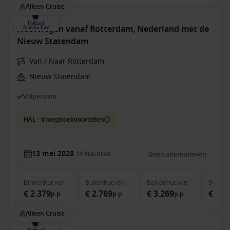
Alleen Cruise
Noorwegen vanaf Rotterdam, Nederland met de
Nieuw Statendam
Van / Naar Rotterdam
Nieuw Statendam
Volpension
HAL - Vroegboekvoordelen
13 mei 2028
14
Nachten
Geen alternatieven
Binnenhut
van
Buitenhut
van
Balkonhut
van
Suite
v
€ 2.379
€ 2.769
€ 3.269
€ 3.8
p.p.
p.p.
p.p.
Alleen Cruise