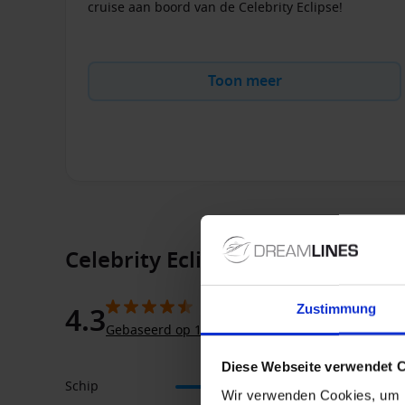
Miami
.
cruise aan boord van de Celebrity Eclipse!
Toon meer
Celebrity Eclipse Beoordelingen
4.3
Zustimmung
Gebaseerd op 15 klantbeoordelingen
Diese Webseite verwendet 
Schip
2.
Wir verwenden Cookies, um I