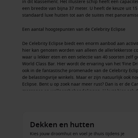
in dit klassement. Het illustere schip heeft een capacit
een breedte van bijna 37 meter. U heeft de keuze uit 15
standaard luxe hutten tot aan de suites met panoramisc
Een aantal hoogtepunten van de Celebrity Eclipse
De Celebrity Eclipse biedt een enorm aanbod aan activit
hier kan genoten worden van alleen de allerlekkerste co
waar u lekker eten en een selectie van 40 soorten zelf 
World Class Bar. Hier wordt de ervaring van het ‘Fine D
ook in de fantastische promenade van de Celebrity Eclip
de belastingvrije winkels. Maar er zijn natuurlijk ook 
Eclipse. Bent u op zoek naar meer rust? Dan is er de 
massages en wellnessbehandelingen. U kunt hier ook d
harte welkom in een van de restaurants aan boord waar 
Kleurrijk en schitterende Nederlandse Antillen
Dekken en hutten
De Celebrity Eclipse bezoekt fantastische gebieden op 
van de Celebrity Eclipse zijn de
Nederlandse Antillen
. 
Kies jouw droomhut en voel je thuis tijdens je