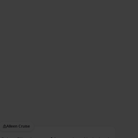
Gerad V.
familie
Alleen Cruise