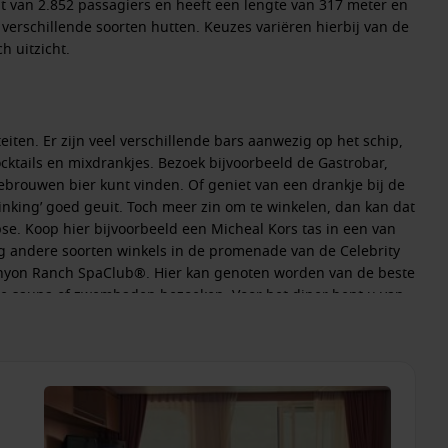
eit van 2.852 passagiers en heeft een lengte van 317 meter en
 verschillende soorten hutten. Keuzes variëren hierbij van de
h uitzicht.
eiten. Er zijn veel verschillende bars aanwezig op het schip,
cktails en mixdrankjes. Bezoek bijvoorbeeld de Gastrobar,
gebrouwen bier kunt vinden. Of geniet van een drankje bij de
rinking’ goed geuit. Toch meer zin om te winkelen, dan kan dat
se. Koop hier bijvoorbeeld een Micheal Kors tas in een van
nog andere soorten winkels in de promenade van de Celebrity
Canyon Ranch SpaClub®. Hier kan genoten worden van de beste
e sauna of zwembaden bezoeken. Voor het diner bent u van
de koks u een vijf-sterren diner verzorgen.
onze kleurrijke planeet. Een van de kleurrijke bestemmingen
Bezoek met de Celebrity Eclipse ook
Mexico
, de Caraïben en