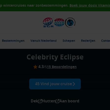
op wintercruises naar zonbestemmingen.
Boek jouw dosis Vitamin 
Bestemmingen
Vanuit Nederland
Schepen
Rederijen
Conta
Celebrity Eclipse
4.3
/5
15 Beoordelingen
45 Vind jouw cruise
Dek
Hutten
Aan boord