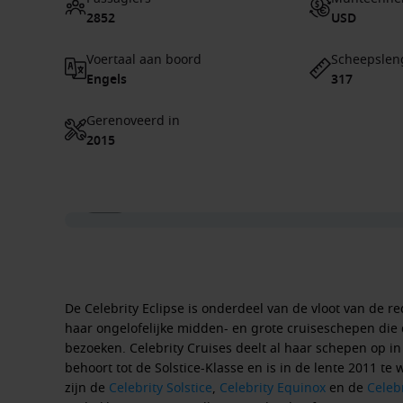
2852
USD
Voertaal aan boord
Scheepslen
Engels
317
Gerenoveerd in
2015
1 / 25
De Celebrity Eclipse is onderdeel van de vloot van de re
haar ongelofelijke midden- en grote cruiseschepen die 
bezoeken. Celebrity Cruises deelt al haar schepen op in 
behoort tot de Solstice-Klasse en is in de lente 2011 t
zijn de
Celebrity Solstice
,
Celebrity Equinox
en de
Celebr