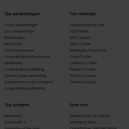
Buienhavens voor en na South Orkney
Eilanden
Top aanbiedingen
Top rederijen
Tijdens je cruise naar de South Orkney Eilanden kunnen ook
Cruise aanbiedingen
Holland America Line
deze havens worden bezocht:
Last minute cruise
TUI Cruises
Riviercruises
MSC Cruises
Port
Stanley
,
Falklandeilanden
:
De hoofdstad van de
Minicruise
AIDA Cruises
Falklandeilanden biedt rijke geschiedenis, prachtige
All inclusive cruise
Norwegian Cruise Line
natuur en unieke flora en fauna. Bezoek het Falkland
Cruise Holland America Line
Costa Cruises
Islands Museum of ga walvissen spotten.
aanbieding
Celebrity Cruises
Cruise Dubai aanbieding
Phoenix Cruises
Punta Arenas
,
Chili
:
Dit is een populaire haven voor
Fjorden cruise aanbieding
Princess Cruises
cruises naar Antarctica. Geniet van het lokale erfgoed en
Zomercruises in de Caribbean
Oceania Cruises
maak een excursie naar het prachtige Torres del Paine
Cruise Alaska aanbieding
National Park.
Ushuaia
,
Argentinië
:
Beroemd als de meest zuidelijke stad
ter wereld. Ontdek het omliggende natuurpark en ga
Top schepen
Over ons
hiking of boottochten maken naar de eilanden in de Beagle
Dreamlines.nl wordt
Rotterdam
Channel.
beheerd door
Mein Schiff 1
King George Island:
Dit
eiland
is een populaire tussenstop
Dreamlines Netherlands
Symphony of the Seas