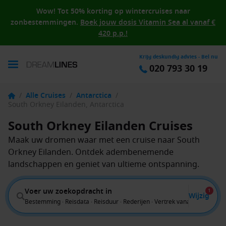
Wow! Tot 50% korting op wintercruises naar
zonbestemmingen.
Boek jouw dosis Vitamin Sea al vanaf €
420 p.p.!
Krijg deskundig advies - Bel nu
020 793 30 19
/
Alle Cruises
/
Antarctica
/
South Orkney Eilanden, Antarctica
South Orkney Eilanden Cruises
Maak uw dromen waar met een cruise naar South
Orkney Eilanden. Ontdek adembenemende
landschappen en geniet van ultieme ontspanning.
Voer uw zoekopdracht in
1
Wijzig
Bestemming · Reisdata · Reisduur · Rederijen · Vertrek vanaf