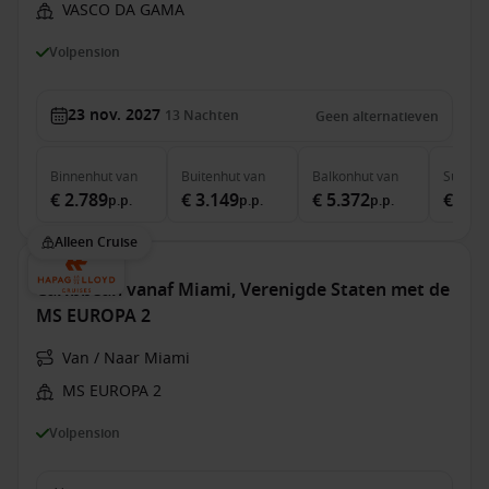
VASCO DA GAMA
Volpension
23 nov. 2027
13
Nachten
Geen alternatieven
Binnenhut
van
Buitenhut
van
Balkonhut
van
Suite
v
€ 2.789
€ 3.149
€ 5.372
€ 8.2
p.p.
p.p.
p.p.
Alleen Cruise
Caribbean vanaf Miami, Verenigde Staten met de
MS EUROPA 2
Van / Naar Miami
MS EUROPA 2
Volpension