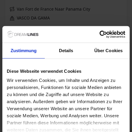
Van Fort de France Naar Panama City
VASCO DA GAMA
Volpension
23 nov. 2027
28
Nachten
Geen alternatieven
Zustimmung
Details
Über Cookies
Binnenhut
van
Buitenhut
van
Balkonhut
van
Suite
v
€ 5.633
€ 6.353
€ 10.817
€ 16.
p.p.
p.p.
p.p.
Diese Webseite verwendet Cookies
Wir verwenden Cookies, um Inhalte und Anzeigen zu
Alleen Cruise
personalisieren, Funktionen für soziale Medien anbieten
Caribbean vanaf Lissabon, Portugal met de
zu können und die Zugriffe auf unsere Website zu
VASCO DA GAMA
analysieren. Außerdem geben wir Informationen zu Ihrer
Verwendung unserer Website an unsere Partner für
Van Lissabon Naar Santo Domingo
soziale Medien, Werbung und Analysen weiter. Unsere
VASCO DA GAMA
Partner führen diese Informationen möglicherweise mit
weiteren Daten zusammen, die Sie ihnen bereitgestellt