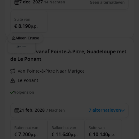
7 dec. 2027
14
Nachten
Geen alternatieven
Suite
van
€ 8.190
p.p.
Alleen Cruise
Caribbean vanaf Pointe-à-Pitre, Guadeloupe met
de Le Ponant
Van Pointe-à-Pitre Naar Marigot
Le Ponant
Volpension
21 feb. 2028
7 alternatieven
7
Nachten
Buitenhut
van
Balkonhut
van
Suite
van
€ 7.200
€ 11.640
€ 10.140
p.p.
p.p.
p.p.