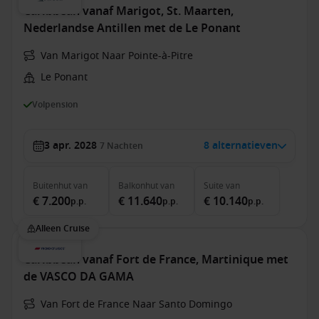
Caribbean vanaf Marigot, St. Maarten,
Nederlandse Antillen met de Le Ponant
Van Marigot Naar Pointe-à-Pitre
Le Ponant
Volpension
3 apr. 2028
8 alternatieven
7
Nachten
Buitenhut
van
Balkonhut
van
Suite
van
€ 7.200
€ 11.640
€ 10.140
p.p.
p.p.
p.p.
Alleen Cruise
Caribbean vanaf Fort de France, Martinique met
de VASCO DA GAMA
Van Fort de France Naar Santo Domingo