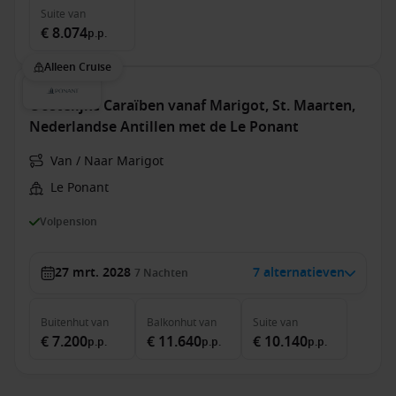
Suite
van
€ 8.074
p.p.
Alleen Cruise
Oostelijke Caraïben vanaf Marigot, St. Maarten,
Nederlandse Antillen met de Le Ponant
Van / Naar Marigot
Le Ponant
Volpension
27 mrt. 2028
7 alternatieven
7
Nachten
Buitenhut
van
Balkonhut
van
Suite
van
€ 7.200
€ 11.640
€ 10.140
p.p.
p.p.
p.p.