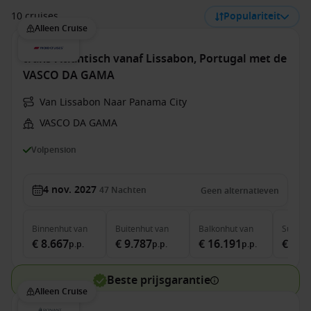
10 cruises
Populariteit
Alleen Cruise
trans-Atlantisch vanaf Lissabon, Portugal met de
VASCO DA GAMA
Van Lissabon Naar Panama City
VASCO DA GAMA
Volpension
4 nov. 2027
47
Nachten
Geen alternatieven
Binnenhut
van
Buitenhut
van
Balkonhut
van
Suite
v
€ 8.667
€ 9.787
€ 16.191
€ 24.
p.p.
p.p.
p.p.
Beste prijsgarantie
Alleen Cruise