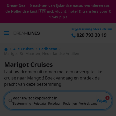
DreamDeal - 9 nachten van IJslandse natuurwonderen tot
de Hollandse kust
🇮🇸 incl. vlucht, hotel & transfers voor €
1.549 p.p.!
Krijg deskundig advies - Bel nu
020 793 30 19
/
Alle Cruises
/
Caribbean
/
Marigot, St. Maarten, Nederlandse Antillen
Marigot Cruises
Laat uw dromen uitkomen met een onvergetelijke
cruise naar Marigot! Boek vandaag en ontdek de
pracht van deze bestemming.
Voer uw zoekopdracht in
1
Wijzig
Bestemming · Reisdata · Reisduur · Rederijen · Vertrek vanaf