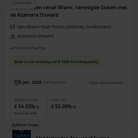
Wereldreizen vanaf Miami, Verenigde Staten met
de Azamara Onward
Van Miami Naar Pireus (Athene), Griekenland
Azamara Onward
All-inclusive
Tips
Boek nu en ontvang tot $ 1000 boordtegoed!
5 jan. 2028
176
Nachten
Geen alternatieven
Buitenhut
van
Suite
van
€ 54.329
€ 92.069
p.p.
p.p.
was
€ 55.438
Alleen Cruise