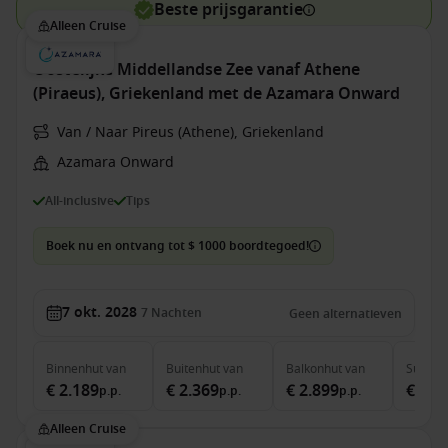
Beste prijsgarantie
Alleen Cruise
Oostelijke Middellandse Zee vanaf Athene
(Piraeus), Griekenland met de Azamara Onward
Van / Naar Pireus (Athene), Griekenland
Azamara Onward
All-inclusive
Tips
Boek nu en ontvang tot $ 1000 boordtegoed!
7 okt. 2028
7
Nachten
Geen alternatieven
Binnenhut
van
Buitenhut
van
Balkonhut
van
Suite
v
€ 2.189
€ 2.369
€ 2.899
€ 4.0
p.p.
p.p.
p.p.
Alleen Cruise