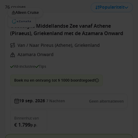
76 cruises
Populariteit
Alleen Cruise
Oostelijke Middellandse Zee vanaf Athene
(Piraeus), Griekenland met de Azamara Onward
Van / Naar Pireus (Athene), Griekenland
Azamara Onward
All-inclusive
Tips
Boek nu en ontvang tot $ 1000 boordtegoed!
19 sep. 2026
7
Nachten
Geen alternatieven
Binnenhut
van
€ 1.799
p.p.