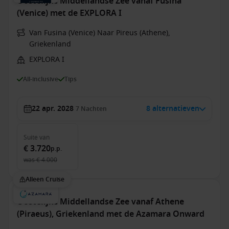
Oostelijke Middellandse Zee vanaf Fusina
(Venice) met de EXPLORA I
Van Fusina (Venice) Naar Pireus (Athene),
Griekenland
EXPLORA I
All-inclusive
Tips
22 apr. 2028
8 alternatieven
7
Nachten
Suite
van
€ 3.720
p.p.
was
€ 4.000
Alleen Cruise
Oostelijke Middellandse Zee vanaf Athene
(Piraeus), Griekenland met de Azamara Onward