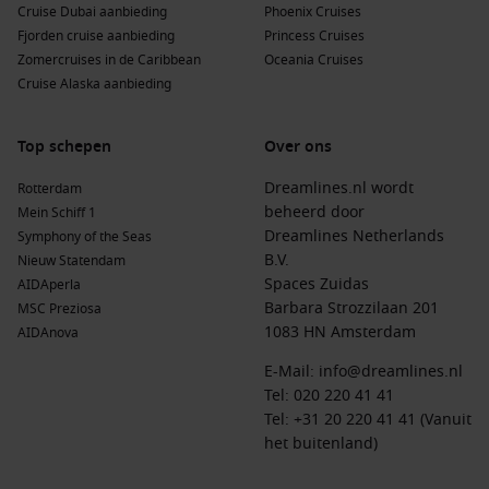
Patmos
,
Griekenland
: Dit eiland is beroemd om zijn
Cruise Dubai aanbieding
Phoenix Cruises
spirituele geschiedenis. Bezoek het klooster van
St. John
en
Fjorden cruise aanbieding
Princess Cruises
verken de schattige straatjes van Chora.
Zomercruises in de Caribbean
Oceania Cruises
Cruise Alaska aanbieding
Santorini
,
Griekenland
: Een van de meest gefotografeerde
eilanden van Griekenland, beroemd om de witte huizen
met blauwe koepels. Geniet van een prachtig uitzicht op de
Top schepen
Over ons
Caldera en het spectaculaire zonsondergang.
Dreamlines.nl wordt
Rotterdam
Kusadasi (Efeze)
,
Turkije
: Ideaal voor liefhebbers van
beheerd door
Mein Schiff 1
geschiedenis, met zijn nabijheid tot de oude stad Efeze,
Dreamlines Netherlands
Symphony of the Seas
een van de best bewaarde archeologische sites ter wereld.
B.V.
Nieuw Statendam
Mykonos
,
Griekenland
: Bekend om zijn bruisende
Spaces Zuidas
AIDAperla
nachtleven en prachtige stranden. Maak een wandeling
Barbara Strozzilaan 201
MSC Preziosa
door de betoverende steegjes van Mykonos-stad (Chora) en
1083 HN Amsterdam
AIDAnova
geniet van de lokale sfeer.
E-Mail:
info@dreamlines.nl
Populaire regio’s rondom Ermoupolis (Syros)
Tel:
020 220 41 41
Tel: +31 20 220 41 41 (Vanuit
Een cruise naar Ermoupolis biedt je de kans om enkele van
het buitenland)
de mooiste regio’s te verkennen: