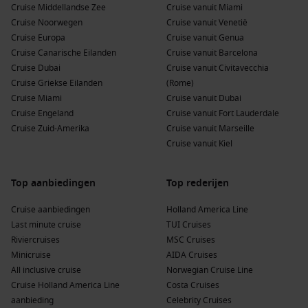
Cruise Middellandse Zee
Cruise vanuit Miami
Proef lokale lekkernijen
: Geniet van de heerlijke lokale
Cruise Noorwegen
Cruise vanuit Venetië
gastronomie in de tavernes. Probeer specifieke gerechten
Cruise Europa
Cruise vanuit Genua
zoals Loukoum (een soort snoep) en de lokale
Cruise Canarische Eilanden
Cruise vanuit Barcelona
kaasvariëteiten.
Cruise Dubai
Cruise vanuit Civitavecchia
Bezoek het industriemuseum
: Dit museum biedt inzicht in
Cruise Griekse Eilanden
(Rome)
de rijke maritieme en industriële geschiedenis van Syros
Cruise Miami
Cruise vanuit Dubai
en is een interessante plek om meer te leren over het
Cruise Engeland
Cruise vanuit Fort Lauderdale
eiland.
Cruise Zuid-Amerika
Cruise vanuit Marseille
Cruise vanuit Kiel
Populaire havens voor of na een cruise naar
Ermoupolis (Syros)
Top aanbiedingen
Top rederijen
Wanneer je een cruise maakt die Ermoupolis aandoet, zijn
Cruise aanbiedingen
Holland America Line
hier enkele andere havens die je kunt verkennen:
Last minute cruise
TUI Cruises
Riviercruises
MSC Cruises
Rhodos
,
Griekenland
: Bekend om zijn rijke geschiedenis,
Minicruise
AIDA Cruises
met het kasteel van de ridders en de oude stad die op de
All inclusive cruise
Norwegian Cruise Line
UNESCO-werelderfgoedlijst staat. Je kunt ook eenvoudig de
Cruise Holland America Line
Costa Cruises
lokale modewinkels en restaurants ontdekken.
aanbieding
Celebrity Cruises