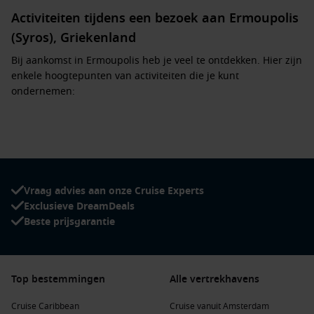
Activiteiten tijdens een bezoek aan Ermoupolis
(Syros), Griekenland
Bij aankomst in Ermoupolis heb je veel te ontdekken. Hier zijn
enkele hoogtepunten van activiteiten die je kunt
ondernemen:
Bezoek het Apollo Theater
: Dit prachtige neoklassieke
theater is een icoon van de stad en wordt vaak vergeleken
met de beroemde Scala van Milaan. Het is absoluut een
must-see voor cultuurliefhebbers.
Verken de neoklassieke gebouwen
Vraag advies aan onze Cruise Experts
: Wandelen door de
straten van Ermoupolis is een belevenis op zich. Bewonder
Exclusieve DreamDeals
de indrukwekkende architectuur, met name het
Beste prijsgarantie
indrukwekkende gebouw van de stadshallen.
Ontspan op het strand
: De nabijgelegen stranden, zoals
Galissas en Finikas, zijn perfect voor een middag zonnen of
Top bestemmingen
Alle vertrekhavens
zwemmen in het heldere, blauwere water. Geniet van de
ontspannen sfeer aan de Griekse kust.
Cruise Caribbean
Cruise vanuit Amsterdam