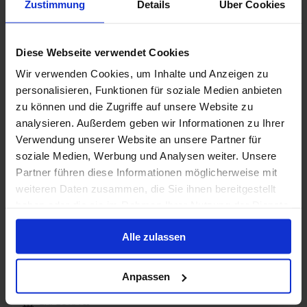
Zustimmung
Details
Über Cookies
All-inclusive
Tips
Diese Webseite verwendet Cookies
Boek nu en ontvang tot $ 1000 boordtegoed!
Wir verwenden Cookies, um Inhalte und Anzeigen zu
personalisieren, Funktionen für soziale Medien anbieten
19 jun. 2028
10
Nachten
Geen alternatieven
zu können und die Zugriffe auf unsere Website zu
analysieren. Außerdem geben wir Informationen zu Ihrer
Binnenhut
van
Buitenhut
van
Balkonhut
van
Suite
v
Verwendung unserer Website an unsere Partner für
€ 2.689
€ 3.009
€ 3.509
€ 5.6
p.p.
p.p.
p.p.
soziale Medien, Werbung und Analysen weiter. Unsere
was
€ 2.831
was
€ 3.167
was
€ 3.694
was
€ 
Partner führen diese Informationen möglicherweise mit
weiteren Daten zusammen, die Sie ihnen bereitgestellt
Alleen Cruise
haben oder die sie im Rahmen Ihrer Nutzung der Dienste
Oostelijke Middellandse Zee vanaf Athene
gesammelt haben.
Alle zulassen
(Piraeus), Griekenland met de EXPLORA II
Van Pireus (Athene), Griekenland Naar Fusina
Anpassen
(Venice)
EXPLORA II