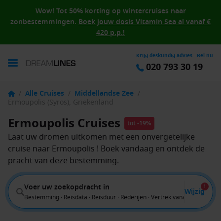
Wow! Tot 50% korting op wintercruises naar
zonbestemmingen.
Boek jouw dosis Vitamin Sea al vanaf €
420 p.p.!
Krijg deskundig advies - Bel nu
020 793 30 19
/
Alle Cruises
/
Middellandse Zee
/
Ermoupolis (Syros), Griekenland
Ermoupolis Cruises
tot -19%
Laat uw dromen uitkomen met een onvergetelijke
cruise naar Ermoupolis ! Boek vandaag en ontdek de
pracht van deze bestemming.
Voer uw zoekopdracht in
1
Wijzig
Bestemming · Reisdata · Reisduur · Rederijen · Vertrek vanaf