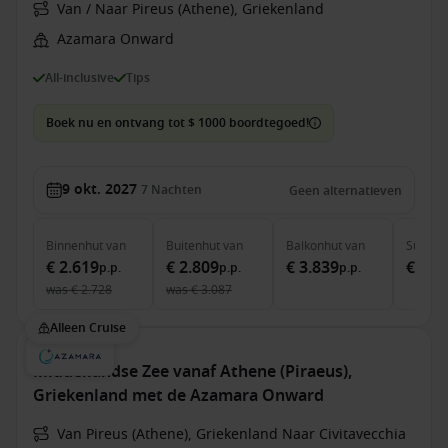
Van / Naar Pireus (Athene), Griekenland
Azamara Onward
All-inclusive
Tips
Boek nu en ontvang tot $ 1000 boordtegoed!
9 okt. 2027
7
Nachten
Geen alternatieven
Binnenhut
van
Buitenhut
van
Balkonhut
van
Suite
v
€ 2.619
€ 2.809
€ 3.839
€ 5.2
p.p.
p.p.
p.p.
was
€ 2.728
was
€ 3.087
Alleen Cruise
Middellandse Zee vanaf Athene (Piraeus),
Griekenland met de Azamara Onward
Van Pireus (Athene), Griekenland Naar Civitavecchia