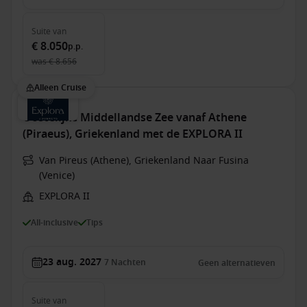
Suite
van
€ 8.050
p.p.
was
€ 8.656
Alleen Cruise
Oostelijke Middellandse Zee vanaf Athene
(Piraeus), Griekenland met de EXPLORA II
Van Pireus (Athene), Griekenland Naar Fusina
(Venice)
EXPLORA II
All-inclusive
Tips
23 aug. 2027
7
Nachten
Geen alternatieven
Suite
van