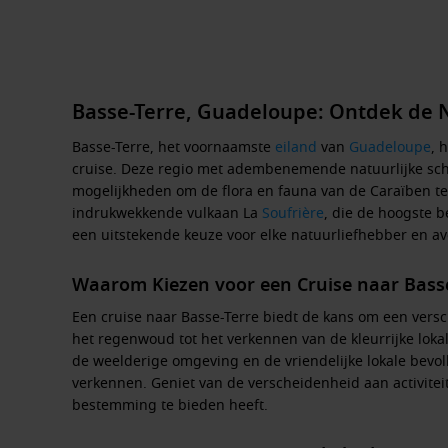
Basse-Terre, Guadeloupe: Ontdek de 
Basse-Terre, het voornaamste
eiland
van
Guadeloupe
, 
cruise. Deze regio met adembenemende natuurlijke scho
mogelijkheden om de flora en fauna van de Caraïben te 
indrukwekkende vulkaan La
Soufrière
, die de hoogste b
een uitstekende keuze voor elke natuurliefhebber en avo
Waarom Kiezen voor een Cruise naar Basse
Een cruise naar Basse-Terre biedt de kans om een versc
het regenwoud tot het verkennen van de kleurrijke lok
de weelderige omgeving en de vriendelijke lokale bevolk
verkennen. Geniet van de verscheidenheid aan activitei
bestemming te bieden heeft.