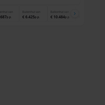
nenhut
van
Buitenhut
van
Balkonhut
van
Suite
van
.687
€ 6.425
€ 10.484
€ 16.082
p.p.
p.p.
p.p.
p.p.