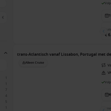
Vol
1
€
Buit
€ 6
trans-Atlantisch vanaf Lissabon, Portugal met
Alleen Cruise
V
V
1
Vol
1
7
4
4
5
1
Bin