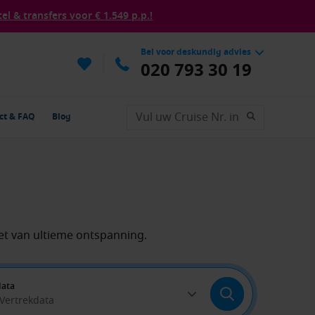
tel & transfers voor € 1.549 p.p.!
Bel voor deskundig advies
020 793 30 19
ct & FAQ
Blog
t van ultieme ontspanning.
data
 Vertrekdata