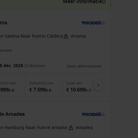
Meer informatie
ania
an Savona Naar Puerto Caldera
Artania
pension
8 dec. 2026
25
Nachten
Geen alternatieven
enhut
van
Balkonhut
van
Suite
van
.999
€ 7.599
€ 10.699
p.p.
p.p.
p.p.
 de Amadea
an Hamburg Naar Fuerte Amador
Amadea