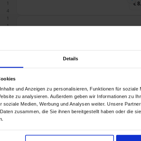
1
€ 8
4
1
1
Caribbean vanaf Fort de France, Martinique m
Alleen Cruise
V
V
Details
Vol
Cookies
2
nhalte und Anzeigen zu personalisieren, Funktionen für soziale
4
Website zu analysieren. Außerdem geben wir Informationen zu I
Bin
€ 2
3
r soziale Medien, Werbung und Analysen weiter. Unsere Partner
 Daten zusammen, die Sie ihnen bereitgestellt haben oder die s
n.
Caribbean vanaf Fort de France, Martinique m
Alleen Cruise