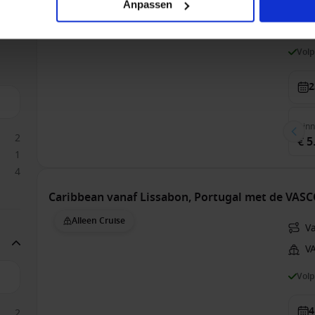
V
Anpassen
V
Vol
2
Bin
2
€ 5
1
4
Caribbean vanaf Lissabon, Portugal met de VA
Alleen Cruise
V
V
Vol
4
2