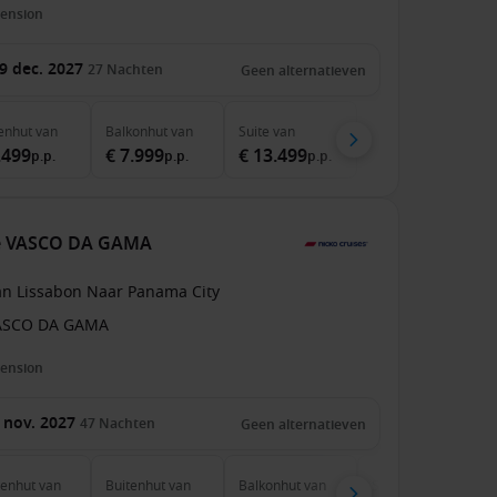
pension
9 dec. 2027
27
Nachten
Geen alternatieven
enhut
van
Balkonhut
van
Suite
van
.499
€ 7.999
€ 13.499
p.p.
p.p.
p.p.
 de VASCO DA GAMA
an Lissabon Naar Panama City
ASCO DA GAMA
pension
 nov. 2027
47
Nachten
Geen alternatieven
nenhut
van
Buitenhut
van
Balkonhut
van
Suite
van