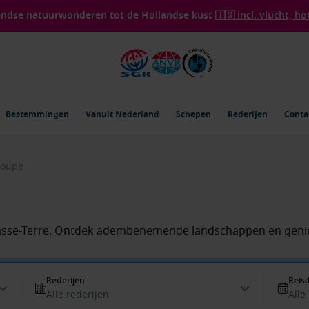
landse natuurwonderen tot de Hollandse kust
🇮🇸 incl. vlucht, ho
Bestemmingen
Vanuit Nederland
Schepen
Rederijen
Conta
loupe
sse-Terre. Ontdek adembenemende landschappen en genie
Rederijen
Reis
Alle rederijen
Alle