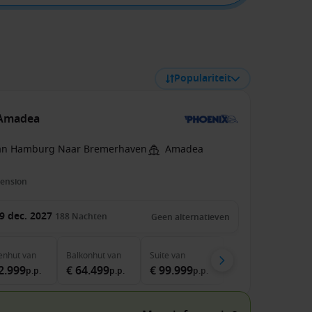
Populariteit
 Amadea
an Hamburg Naar Bremerhaven
Amadea
pension
9 dec. 2027
188
Nachten
Geen alternatieven
enhut
van
Balkonhut
van
Suite
van
2.999
€ 64.499
€ 99.999
p.p.
p.p.
p.p.