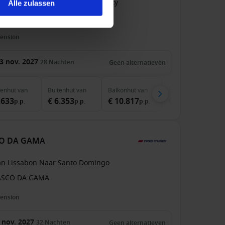
an Fort de France Naar Panama City
Alle zulassen
ASCO DA GAMA
pension
3 nov. 2027
28
Nachten
Geen alternatieven
nenhut
van
Buitenhut
van
Balkonhut
van
Suite
van
.633
€ 6.353
€ 10.817
€ 16.667
p.p.
p.p.
p.p.
p.p.
SCO DA GAMA
an Lissabon Naar Santo Domingo
ASCO DA GAMA
pension
 nov. 2027
32
Nachten
Geen alternatieven