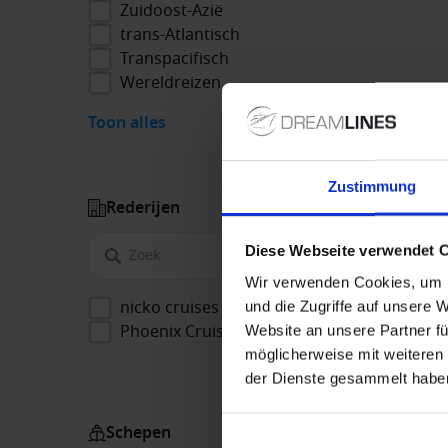
Zuidoost-Azië
trans-Atlantisch
Transpacifisch
Wereldreizen
Toon alles
Zustimmung
Rederijen
Diese Webseite verwendet 
Wir verwenden Cookies, um I
nicko cruises
und die Zugriffe auf unsere 
Phoenix Cruises
Website an unsere Partner fü
möglicherweise mit weiteren
der Dienste gesammelt habe
Schepen