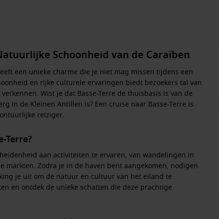
Natuurlijke Schoonheid van de Caraïben
heeft een unieke charme die je niet mag missen tijdens een
onheid en rijke culturele ervaringen biedt bezoekers tal van
verkennen. Wist je dat Basse-Terre de thuisbasis is van de
erg in de Kleinen Antillen is? Een cruise naar Basse-Terre is
ntuurlijke reiziger.
-Terre?
heidenheid aan activiteiten te ervaren, van wandelingen in
ale markten. Zodra je in de haven bent aangekomen, nodigen
ing je uit om de natuur en cultuur van het eiland te
ten en ontdek de unieke schatten die deze prachtige