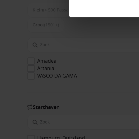
Klein
(< 500 Passagiers)
Middel
(500-1500)
Groot
(1501+)
Amadea
Artania
VASCO DA GAMA
Start­haven
Hamburg, Duitsland