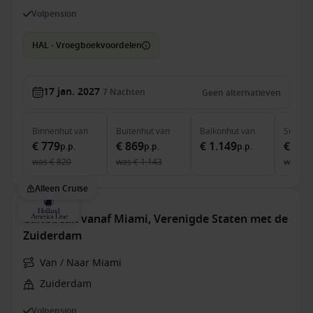
Volpension
HAL - Vroegboekvoordelen
17 jan. 2027
7
Nachten
Geen alternatieven
Binnenhut
van
Buitenhut
van
Balkonhut
van
Suite
v
€ 779
€ 869
€ 1.149
€ 1.6
p.p.
p.p.
p.p.
was
€ 820
was
€ 1.143
was
€ 
Alleen Cruise
Caribbean vanaf Miami, Verenigde Staten met de
Zuiderdam
Van / Naar Miami
Zuiderdam
Volpension