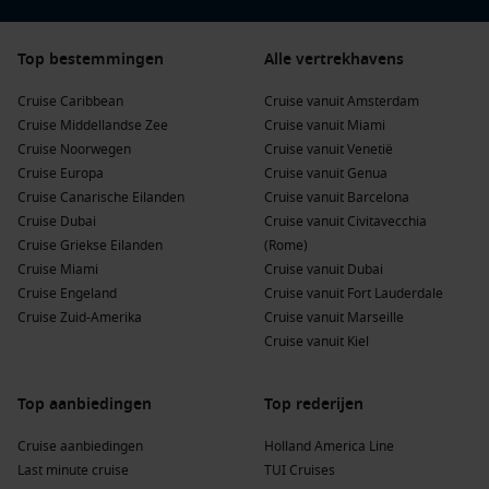
pakket vanaf €70 p.p.p.n., inclusief geselecteerde excursies,
drankjes, specialiteitenrestaurants en WiFi.
Top bestemmingen
Alle vertrekhavens
Boek je Fly & Cruise tussen 1 mei en 31 augustus 2026 voor
vertrekdata in 2026/2027 en ervaar de Caribbean met een
Cruise Caribbean
Cruise vanuit Amsterdam
unieke mix van gemak, comfort en tropische charme!
Cruise Middellandse Zee
Cruise vanuit Miami
Cruise Noorwegen
Cruise vanuit Venetië
Tip voor het boeken van Fly & Cruise
Cruise Europa
Cruise vanuit Genua
Cruise Canarische Eilanden
Cruise vanuit Barcelona
Kies op jouw gewenste cruise & klik onderaan de pagina
Cruise Dubai
Cruise vanuit Civitavecchia
bij boeking opties op
verder
.
Cruise Griekse Eilanden
(Rome)
Selecteer het aantal personen dat reist – waarna je op de
Cruise Miami
Cruise vanuit Dubai
pagina komt waar je het Fly & Cruise tarief kunt selecteren.
Cruise Engeland
Cruise vanuit Fort Lauderdale
Cruise Zuid-Amerika
Cruise vanuit Marseille
Deze prijzen zijn inclusief retourvlucht naar Miami of Ft.
Cruise vanuit Kiel
Lauderdale (tot €1200 p.p.), éé
n nacht pre-cruise hotel in
Miami (logies),
transfers en volpension. De optie ‘+ vlucht en
Top aanbiedingen
Top rederijen
hotel’ is niet van toepassing voor deze special, aangezien dit
andere soorten pakketten zijn.
Cruise aanbiedingen
Holland America Line
Last minute cruise
TUI Cruises