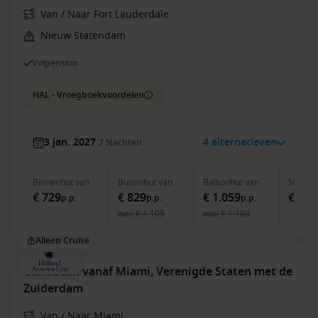
Van / Naar Fort Lauderdale
Nieuw Statendam
Volpension
HAL - Vroegboekvoordelen
3 jan. 2027
4 alternatieven
7
Nachten
Binnenhut
van
Buitenhut
van
Balkonhut
van
Suite
v
€ 729
€ 829
€ 1.059
€ 1.5
p.p.
p.p.
p.p.
was
€ 1.105
was
€ 1.103
Alleen Cruise
Caribbean vanaf Miami, Verenigde Staten met de
Zuiderdam
Van / Naar Miami