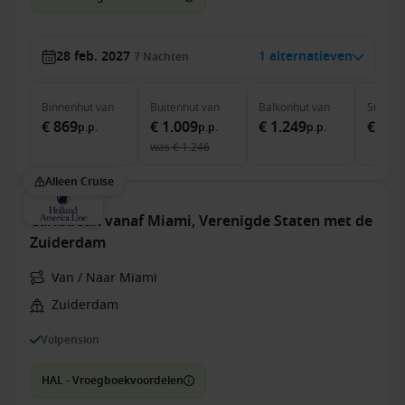
28 feb. 2027
1 alternatieven
7
Nachten
Binnenhut
van
Buitenhut
van
Balkonhut
van
Suite
v
€ 869
€ 1.009
€ 1.249
€ 1.7
p.p.
p.p.
p.p.
was
€ 1.246
Alleen Cruise
Caribbean vanaf Miami, Verenigde Staten met de
Zuiderdam
Van / Naar Miami
Zuiderdam
Volpension
HAL - Vroegboekvoordelen