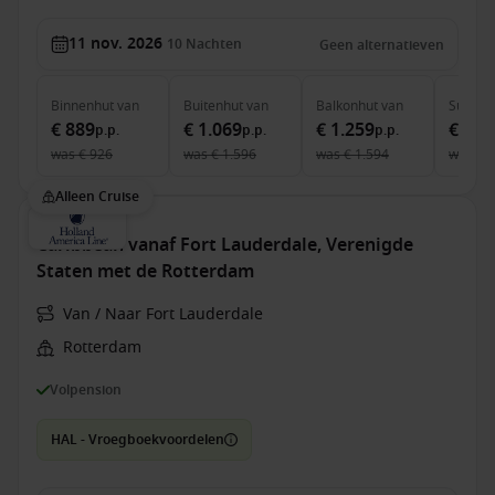
11 nov. 2026
10
Nachten
Geen alternatieven
Binnenhut
van
Buitenhut
van
Balkonhut
van
Suite
v
€ 889
€ 1.069
€ 1.259
€ 3.0
p.p.
p.p.
p.p.
was
€ 926
was
€ 1.596
was
€ 1.594
was
€ 
Alleen Cruise
Caribbean vanaf Fort Lauderdale, Verenigde
Staten met de Rotterdam
Van / Naar Fort Lauderdale
Rotterdam
Volpension
HAL - Vroegboekvoordelen