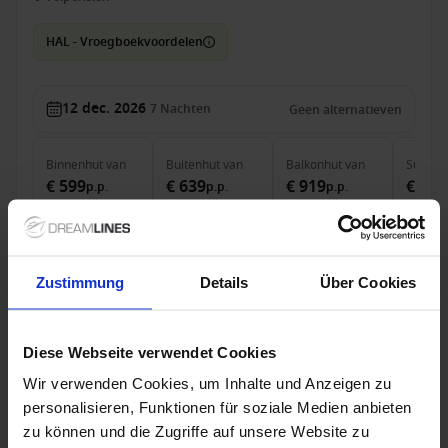
HAL - Vroegboekvoordelen
12 dec. 2026
7
Nachten
Geen alternatieven
Binnenhut
van
Buitenhut
van
Balkonhut
van
Suite
v
€ 599
€ 639
€ 919
€ 1.6
p.p.
p.p.
p.p.
was
€ 926
was
€ 
Alleen Cruise
Zustimmung
Details
Über Cookies
Caribbean vanaf Fort Lauderdale, Verenigde
Staten met de Nieuw Statendam
Diese Webseite verwendet Cookies
Van / Naar Fort Lauderdale
Nieuw Statendam
Wir verwenden Cookies, um Inhalte und Anzeigen zu
personalisieren, Funktionen für soziale Medien anbieten
Volpension
zu können und die Zugriffe auf unsere Website zu