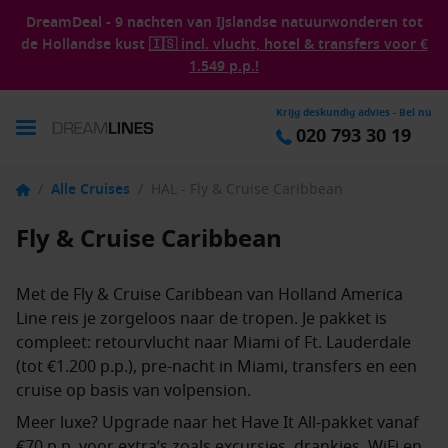
DreamDeal - 9 nachten van IJslandse natuurwonderen tot
de Hollandse kust
🇮🇸 incl. vlucht, hotel & transfers voor €
1.549 p.p.!
Krijg deskundig advies - Bel nu
020 793 30 19
/
Alle Cruises
/
HAL - Fly & Cruise Caribbean
Fly & Cruise Caribbean
Met de Fly & Cruise Caribbean van Holland America
Line reis je zorgeloos naar de tropen. Je pakket is
compleet: retourvlucht naar Miami of Ft. Lauderdale
(tot €1.200 p.p.), pre-nacht in Miami, transfers en een
cruise op basis van volpension.
Meer luxe? Upgrade naar het Have It All-pakket vanaf
€70 p.p. voor extra’s zoals excursies, drankjes, WiFi en