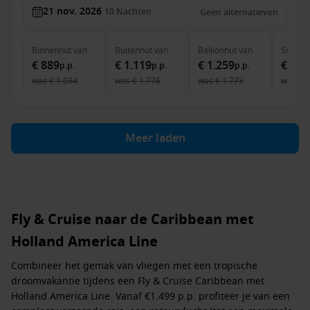
21 nov. 2026
10
Nachten
Geen alternatieven
Binnenhut
van
Buitenhut
van
Balkonhut
van
Suite
v
€ 889
€ 1.119
€ 1.259
€ 1.9
p.p.
p.p.
p.p.
was
€ 1.034
was
€ 1.776
was
€ 1.773
was
€ 
Meer laden
Fly & Cruise naar de Caribbean met
Holland America Line
Combineer het gemak van vliegen met een tropische
droomvakantie tijdens een Fly & Cruise Caribbean met
Holland America Line. Vanaf €1.499 p.p. profiteer je van een