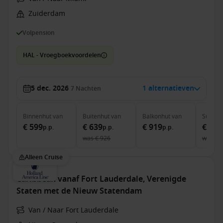
Zuiderdam
Volpension
HAL - Vroegboekvoordelen
5 dec. 2026
1 alternatieven
7
Nachten
Binnenhut
van
Buitenhut
van
Balkonhut
van
Suite
v
€ 599
€ 639
€ 919
€ 1.7
p.p.
p.p.
p.p.
was
€ 926
was
€ 
Alleen Cruise
Caribbean vanaf Fort Lauderdale, Verenigde
Staten met de Nieuw Statendam
Van / Naar Fort Lauderdale