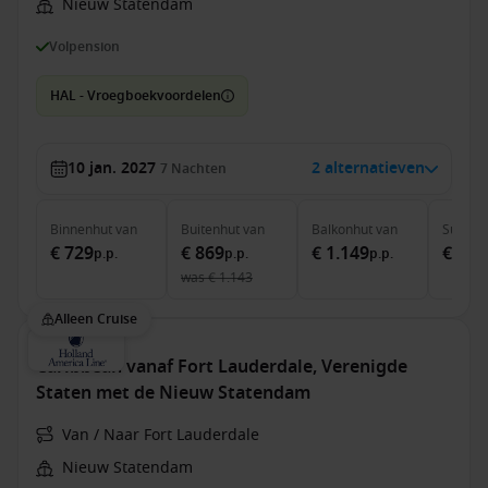
Nieuw Statendam
Volpension
HAL - Vroegboekvoordelen
10 jan. 2027
2 alternatieven
7
Nachten
Binnenhut
van
Buitenhut
van
Balkonhut
van
Suite
v
€ 729
€ 869
€ 1.149
€ 1.5
p.p.
p.p.
p.p.
was
€ 1.143
Alleen Cruise
Caribbean vanaf Fort Lauderdale, Verenigde
Staten met de Nieuw Statendam
Van / Naar Fort Lauderdale
Nieuw Statendam