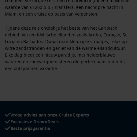
compleet verzorgde reis: een retourvlucht (tot een maximale
waarde van €1200 p.p.), transfers, één nacht pre-nacht in
Miami en een cruise op basis van volpension.
Tijdens deze reis ontdek je het beste van het Caribisch
gebied. Verken idyllische eilanden zoals Aruba, Curaçao, St.
Lucia en Barbados. Dwaal door kleurrijke straatjes, relax op
witte zandstranden en geniet van de warme eilandcultuur.
Elke dag biedt een nieuw paradijs, met helderblauwe
wateren en zonovergoten sferen die perfect aansluiten bij
een ontspannen vakantie.
Aan boord word je volledig in de watten gelegd. Geniet van
verfijnde gerechten, stijlvolle lounges, entertainment van
wereldklasse en serene wellnessmogelijkheden. De schepen
van Holland America Line bieden het comfort en de klasse
van een luxe resort, gecombineerd met een gastvrije en
Vraag advies aan onze Cruise Experts
persoonlijke service.
Exclusieve DreamDeals
Beste prijsgarantie
Wil je nog meer luxe? Upgrade dan naar het Have It All-