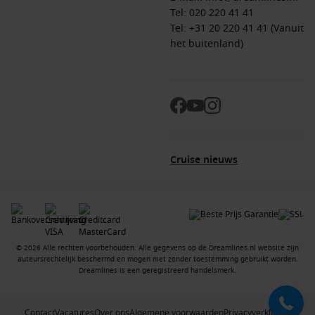
vervoer tussen luchthaven, hotel (indien van toepassing) en
Tel:
020 220 41 41
schip. Details verschillen per aanbieding en worden
Tel: +31 20 220 41 41 (Vanuit
bevestigd bij boeking.
het buitenland)
Extra gasten (bijvoorbeeld 3e en 4e persoon in de hut) vallen
onder aangepaste tarieven en voorwaarden. Niet alle
huttypes of schepen komen in aanmerking voor acties.
Hotelovernachtingen voorafgaand aan de cruise kunnen
onderdeel zijn van het pakket en worden toegewezen op
basis van beschikbaarheid. Alle aanbiedingen zijn onder
Cruise nieuws
voorbehoud van wijzigingen en beschikbaarheid op het
moment van boeken. Prijzen kunnen variëren afhankelijk van
beschikbaarheid en het moment van reserveren. Voor meer
informatie, neem contact op met onze cruise consultants.
© 2026 Alle rechten voorbehouden. Alle gegevens op de Dreamlines.nl website zijn
auteursrechtelijk beschermd en mogen niet zonder toestemming gebruikt worden.
Dreamlines is een geregistreerd handelsmerk.
Contact
Vacatures
Over ons
Algemene voorwaarden
Privacyverklaring