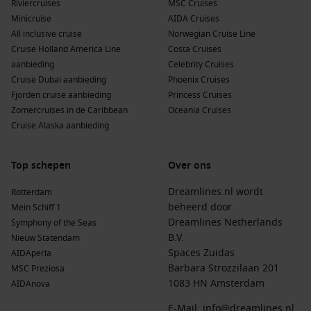
Zo zie je direct de juiste prijs en boek je jouw Fly & Cruise
Riviercruises
MSC Cruises
Caribbean zonder zorgen!
Minicruise
AIDA Cruises
All inclusive cruise
Norwegian Cruise Line
Voorwaarden:
Cruise Holland America Line
Costa Cruises
aanbieding
Celebrity Cruises
De vermelde cruiseprijzen zijn per persoon op basis van
Cruise Dubai aanbieding
Phoenix Cruises
verblijf in een tweepersoonshut. Belastingen, toeslagen en
Fjorden cruise aanbieding
Princess Cruises
havengelden zijn inbegrepen, tenzij anders
Zomercruises in de Caribbean
Oceania Cruises
vermeld.
Aanbiedingen zijn geldig voor nieuwe boekingen en
Cruise Alaska aanbieding
kunnen niet worden gecombineerd met andere kortingen.
Alle getoonde prijzen zijn in euro’s en eventuele kortingen
zijn reeds in de prijs verwerkt.
Voor Fly & Cruise-pakketten
Top schepen
Over ons
geldt dat de vanafprijs is gebaseerd op een specifieke afvaart
Dreamlines.nl wordt
Rotterdam
en hutcategorie. Vluchten worden verzorgd via het
beheerd door
Mein Schiff 1
vluchtprogramma van de rederij en zijn afhankelijk van
Dreamlines Netherlands
Symphony of the Seas
beschikbaarheid en actuele dagprijzen van de
B.V.
Nieuw Statendam
luchtvaartmaatschappij. Bagage is niet standaard
Spaces Zuidas
AIDAperla
inbegrepen, tenzij anders aangegeven door de
Barbara Strozzilaan 201
MSC Preziosa
luchtvaartmaatschappij.
Eventuele vluchtaanbiedingen en
1083 HN Amsterdam
AIDAnova
inbegrepen transfers gelden uitsluitend voor geselecteerde
afvaarten en hutcategorieën. Transfers omvatten doorgaans
E-Mail:
info@dreamlines.nl