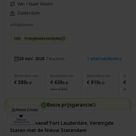
Van / Naar Miami
Zuiderdam
Volpension
HAL - Vroegboekvoordelen
28 nov. 2026
1 alternatieven
7
Nachten
Binnenhut
van
Buitenhut
van
Balkonhut
van
Suite
v
€ 589
€ 639
€ 919
€ 1.7
p.p.
p.p.
p.p.
was
€ 926
was
€ 
Beste prijsgarantie
Alleen Cruise
Caribbean vanaf Fort Lauderdale, Verenigde
Staten met de Nieuw Statendam