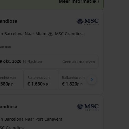
Meer informatie
randiosa
an Barcelona Naar Miami
MSC Grandiosa
pension
9 okt. 2026
16
Nachten
Geen alternatieven
nenhut
van
Buitenhut
van
Balkonhut
van
.580
€ 1.650
€ 1.820
p.p.
p.p.
p.p.
randiosa
an Barcelona Naar Port Canaveral
SC Grandiosa