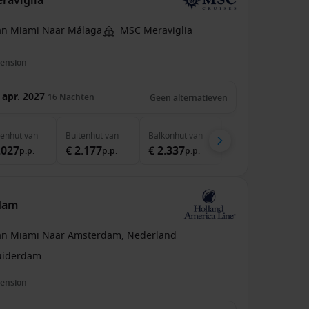
raviglia
an Miami Naar Málaga
MSC Meraviglia
pension
 apr. 2027
16
Nachten
Geen alternatieven
nenhut
van
Buitenhut
van
Balkonhut
van
.027
€ 2.177
€ 2.337
p.p.
p.p.
p.p.
rdam
an Miami Naar Amsterdam, Nederland
uiderdam
pension