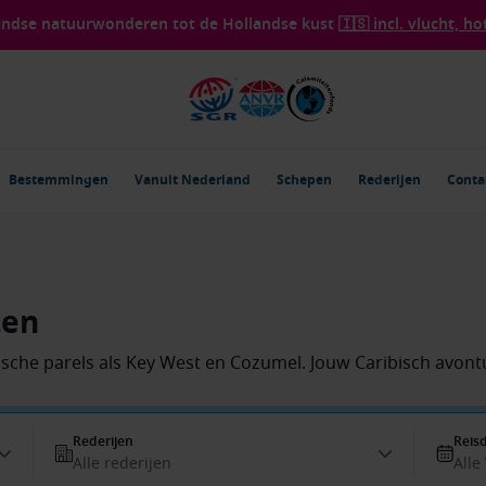
landse natuurwonderen tot de Hollandse kust
🇮🇸 incl. vlucht, ho
Bestemmingen
Vanuit Nederland
Schepen
Rederijen
Conta
ten
sche parels als Key West en Cozumel. Jouw Caribisch avont
Rederijen
Reis
Alle rederijen
Alle