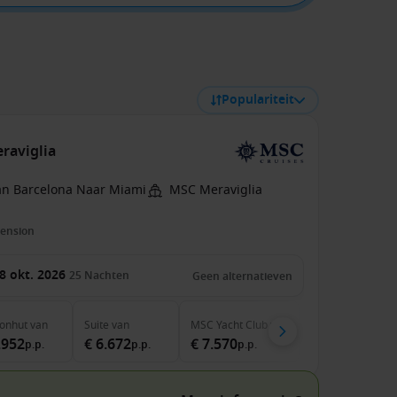
Populariteit
raviglia
an Barcelona Naar Miami
MSC Meraviglia
pension
8 okt. 2026
25
Nachten
Geen alternatieven
onhut
van
Suite
van
MSC Yacht Club
van
.952
€ 6.672
€ 7.570
p.p.
p.p.
p.p.