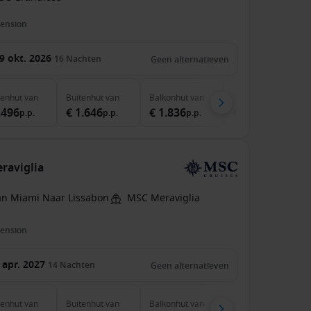
pension
9 okt. 2026
16
Nachten
Geen alternatieven
nenhut
van
Buitenhut
van
Balkonhut
van
Suite
van
.496
€ 1.646
€ 1.836
€ 3.366
p.p.
p.p.
p.p.
p.p.
raviglia
an Miami Naar Lissabon
MSC Meraviglia
pension
 apr. 2027
14
Nachten
Geen alternatieven
nenhut
van
Buitenhut
van
Balkonhut
van