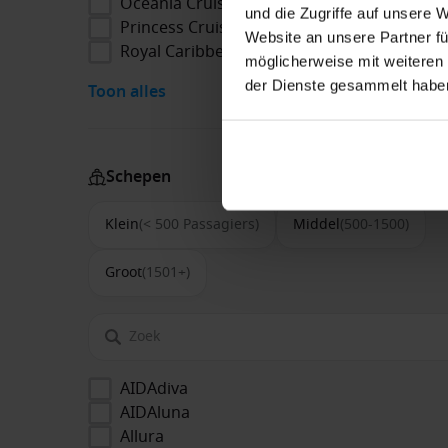
Oceania Cruises
und die Zugriffe auf unsere 
Princess Cruises
Website an unsere Partner fü
Royal Caribbean
möglicherweise mit weiteren
der Dienste gesammelt habe
Toon alles
Schepen
Klein
(< 500 Passagiers)
Middel
(500-1500)
Groot
(1501+)
AIDAdiva
AIDAluna
Allura