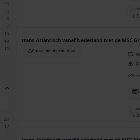
23
Bin
4
€ 1
6
7
10
trans-Atlantisch vanaf Nederland met de MSC G
18
12
Cruise met Vlucht, Hotel
V
M
Vol
2
Buit
€ 2
26
12
1