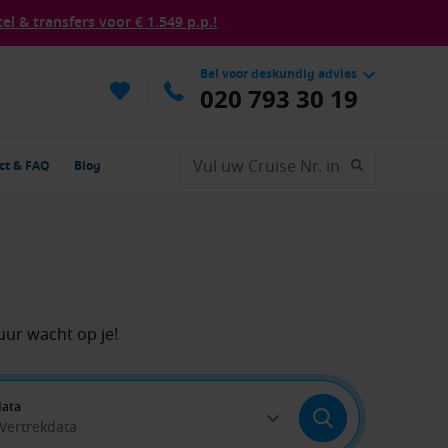
tel & transfers voor € 1.549 p.p.!
Bel voor deskundig advies
020 793 30 19
ct & FAQ
Blog
uur wacht op je!
data
 Vertrekdata