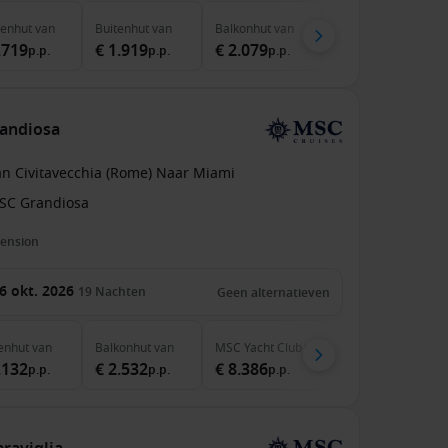
nenhut
van
Buitenhut
van
Balkonhut
van
.719
€ 1.919
€ 2.079
p.p.
p.p.
p.p.
randiosa
an Civitavecchia (Rome) Naar Miami
SC Grandiosa
pension
6 okt. 2026
19
Nachten
Geen alternatieven
enhut
van
Balkonhut
van
MSC Yacht Club
van
.132
€ 2.532
€ 8.386
p.p.
p.p.
p.p.