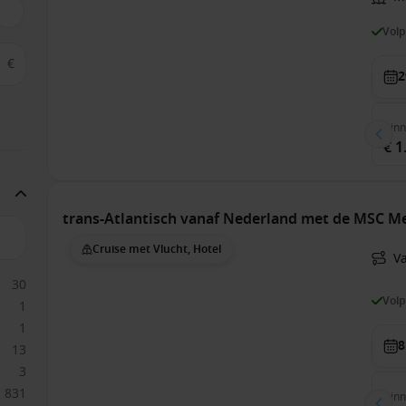
Vol
€
2
Bin
€ 1
trans-Atlantisch vanaf Nederland met de MSC Me
Cruise met Vlucht, Hotel
V
30
Vol
1
1
8
13
3
831
Bin