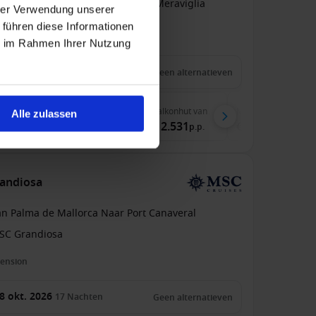
an Miami Naar Marseille
MSC Meraviglia
hrer Verwendung unserer
 führen diese Informationen
pension
ie im Rahmen Ihrer Nutzung
 apr. 2027
18
Nachten
Geen alternatieven
nenhut
van
Buitenhut
van
Balkonhut
van
MSC Yacht Club
van
Alle zulassen
.171
€ 2.351
€ 2.531
€ 7.144
p.p.
p.p.
p.p.
p.p.
randiosa
an Palma de Mallorca Naar Port Canaveral
SC Grandiosa
pension
8 okt. 2026
17
Nachten
Geen alternatieven