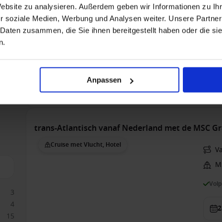
109
V
Website zu analysieren. Außerdem geben wir Informationen zu I
22
r soziale Medien, Werbung und Analysen weiter. Unsere Partner
118
Vol
 Daten zusammen, die Sie ihnen bereitgestellt haben oder die s
n.
8
Bin
Anpassen
€ 2
trans-Atlantisch vanaf Nederland met de MSC G
Cruise met Vlucht, Hotel
V
M
Vol
3
4
2
15