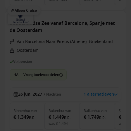
Alleen Cruise
Middellandse Zee vanaf Barcelona, Spanje met
de Oosterdam
Van Barcelona Naar Pireus (Athene), Griekenland
Oosterdam
Volpension
HAL - Vroegboekvoordelen
26 jun. 2027
1 alternatieven
7
Nachten
Binnenhut
van
Buitenhut
van
Balkonhut
van
Suite
v
€ 1.349
€ 1.449
€ 1.749
€ 2.5
p.p.
p.p.
p.p.
was
€ 1.494
was
€ 