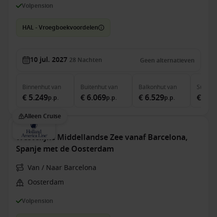
Volpension
HAL - Vroegboekvoordelen
10 jul. 2027
28
Nachten
Geen alternatieven
Binnenhut
van
Buitenhut
van
Balkonhut
van
Suite
v
€ 5.249
€ 6.069
€ 6.529
€ 7.5
p.p.
p.p.
p.p.
Alleen Cruise
Westelijke Middellandse Zee vanaf Barcelona,
Spanje met de Oosterdam
Van / Naar Barcelona
Oosterdam
Volpension