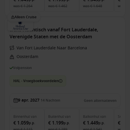
was
€ 1.264
was
€ 1.462
was
€ 1.648
was
€ 
Alleen Cruise
trans-Atlantisch vanaf Fort Lauderdale,
Verenigde Staten met de Oosterdam
Van Fort Lauderdale Naar Barcelona
Oosterdam
Volpension
HAL - Vroegboekvoordelen
9 apr. 2027
14
Nachten
Geen alternatieven
Binnenhut
van
Buitenhut
van
Balkonhut
van
Suite
v
€ 1.059
€ 1.199
€ 1.449
€ 2.9
p.p.
p.p.
p.p.
was
€ 1.115
was
€ 1.289
was
€ 1.541
was
€ 