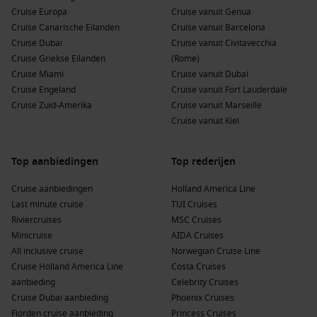
Rotterdam
Cruise Europa
Cruise vanuit Genua
• Vanaf
€3.309 p.p.
– 14 nachten Noorwegen & Noordkaap
Cruise Canarische Eilanden
Cruise vanuit Barcelona
met de Nieuw Statendam
Cruise Dubai
Cruise vanuit Civitavecchia
Cruise Griekse Eilanden
(Rome)
Belangrijke voorwaarden:
Cruise Miami
Cruise vanuit Dubai
Cruise Engeland
Cruise vanuit Fort Lauderdale
• De actie geldt voor geselecteerde
2027 afvaarten
Cruise Zuid-Amerika
Cruise vanuit Marseille
• De aanbetaling van €99 p.p. is tijdelijk en afhankelijk van
Cruise vanuit Kiel
beschikbaarheid
• De aanbieding is combineerbaar met geselecteerde
promoties zoals Have It All
Top aanbiedingen
Top rederijen
• Holland America Line behoudt zich het recht voor de actie te
wijzigen of te beëindigen
Cruise aanbiedingen
Holland America Line
Last minute cruise
TUI Cruises
Riviercruises
MSC Cruises
Boek nu jouw 2027 cruise
en profiteer van deze unieke lage
Minicruise
AIDA Cruises
aanbetaling. Zo zet je jouw droomreis alvast vast, terwijl je
All inclusive cruise
Norwegian Cruise Line
geniet van extra voordelen en de beste beschikbaarheid!
Cruise Holland America Line
Costa Cruises
aanbieding
Celebrity Cruises
Cruise Dubai aanbieding
Phoenix Cruises
Fjorden cruise aanbieding
Princess Cruises