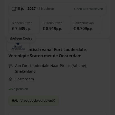
10 jul. 2027
42
Nachten
Geen alternatieven
Binnenhut
van
Buitenhut
van
Balkonhut
van
€ 7.539
€ 8.919
€ 9.709
p.p.
p.p.
p.p.
Alleen Cruise
trans-Atlantisch vanaf Fort Lauderdale,
Verenigde Staten met de Oosterdam
Van Fort Lauderdale Naar Pireus (Athene),
Griekenland
Oosterdam
Volpension
HAL - Vroegboekvoordelen