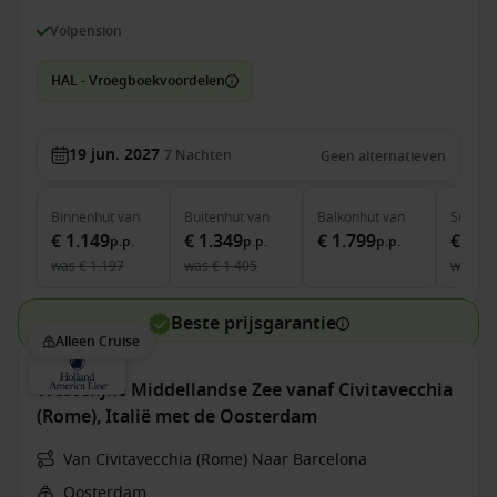
Volpension
HAL - Vroegboekvoordelen
19 jun. 2027
7
Nachten
Geen alternatieven
Binnenhut
van
Buitenhut
van
Balkonhut
van
Suite
v
€ 1.149
€ 1.349
€ 1.799
€ 2.4
p.p.
p.p.
p.p.
was
€ 1.197
was
€ 1.405
was
€ 
Beste prijsgarantie
Alleen Cruise
Westelijke Middellandse Zee vanaf Civitavecchia
(Rome), Italië met de Oosterdam
Van Civitavecchia (Rome) Naar Barcelona
Oosterdam