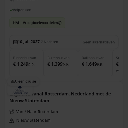
Volpension
HAL - Vroegboekvoordelen
10 jul. 2027
7
Nachten
Geen alternatieven
Binnenhut
van
Buitenhut
van
Balkonhut
van
Suite
v
€ 1.249
€ 1.399
€ 1.649
€ 2.4
p.p.
p.p.
p.p.
was
€ 
Alleen Cruise
Engeland vanaf Rotterdam, Nederland met de
Nieuw Statendam
Van / Naar Rotterdam
Nieuw Statendam