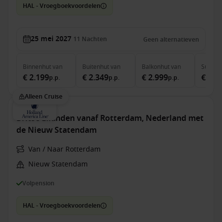
HAL - Vroegboekvoordelen
25 mei 2027
11
Nachten
Geen alternatieven
Binnenhut
van
Buitenhut
van
Balkonhut
van
Suite
v
€ 2.199
€ 2.349
€ 2.999
€ 3.8
p.p.
p.p.
p.p.
Alleen Cruise
Britse Eilanden vanaf Rotterdam, Nederland met
de Nieuw Statendam
Van / Naar Rotterdam
Nieuw Statendam
Volpension
HAL - Vroegboekvoordelen