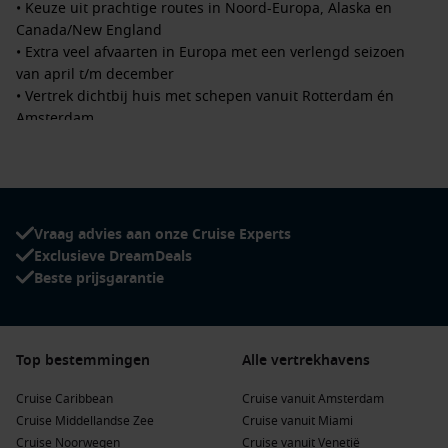
• Keuze uit prachtige routes in
Noord-Europa, Alaska en
Canada/New England
• Extra veel afvaarten in Europa met een verlengd seizoen
van april t/m december
• Vertrek dichtbij huis met schepen vanuit Rotterdam én
Amsterdam
• Combineerbaar met de
Have It All vroegboekvoordelen
Nieuwe mogelijkheden in 2027:
In 2027 vaar je met meerdere schepen dicht bij huis. Naast
Vraag advies aan onze Cruise Experts
de bekende routes met de
Rotterdam
en
Nieuw Statendam
Exclusieve DreamDeals
vanuit Rotterdam, vertrekt ook de
Zuiderdam
vanuit
Beste prijsgarantie
Amsterdam. Dit betekent meer keuze, meer data en meer
kansen om jouw ideale cruise te plannen.
Voorbeeldprijzen:
Top bestemmingen
Alle vertrekhavens
• Vanaf
€1.499 p.p.
– 7 nachten Noorse Fjorden met de
Cruise Caribbean
Cruise vanuit Amsterdam
Zuiderdam
Cruise Middellandse Zee
Cruise vanuit Miami
• Vanaf
€1.599 p.p.
– 7 nachten Noorse Fjorden met de
Cruise Noorwegen
Cruise vanuit Venetië