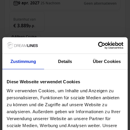
9 apr. 2027
25
Nachten
Geen alternatieven
Buitenhut
van
€ 3.889
p.p.
Alleen Cruise
Engeland vanaf Rotterdam, Nederland met de
Nieuw Statendam
Zustimmung
Details
Über Cookies
Van / Naar Rotterdam
Nieuw Statendam
Diese Webseite verwendet Cookies
Volpension
Wir verwenden Cookies, um Inhalte und Anzeigen zu
personalisieren, Funktionen für soziale Medien anbieten
HAL - Vroegboekvoordelen
zu können und die Zugriffe auf unsere Website zu
analysieren. Außerdem geben wir Informationen zu Ihrer
Verwendung unserer Website an unsere Partner für
26 jun. 2027
42
Nachten
Geen alternatieven
soziale Medien, Werbung und Analysen weiter. Unsere