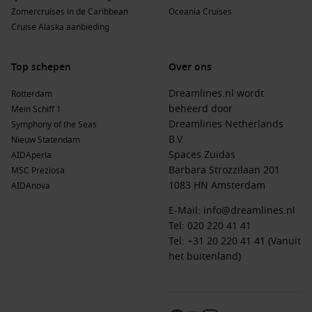
Zomercruises in de Caribbean
Oceania Cruises
Cruise Alaska aanbieding
Top schepen
Over ons
Dreamlines.nl wordt
Rotterdam
beheerd door
Mein Schiff 1
Dreamlines Netherlands
Symphony of the Seas
B.V.
Nieuw Statendam
Spaces Zuidas
AIDAperla
Barbara Strozzilaan 201
MSC Preziosa
1083 HN Amsterdam
AIDAnova
E-Mail:
info@dreamlines.nl
Tel:
020 220 41 41
Tel: +31 20 220 41 41 (Vanuit
het buitenland)