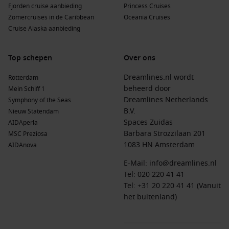
Fjorden cruise aanbieding
Princess Cruises
Indonesië
:
Beroemd om zijn tropische eilanden en diverse
Zomercruises in de Caribbean
Oceania Cruises
cultuur, biedt Indonesië tal van avontuurlijke activiteiten
Cruise Alaska aanbieding
van duiken tot cultuur ontdekken.
Polynesië
:
Deze regio staat bekend om zijn paradijselijke
Top schepen
Over ons
eilanden, turquoise wateren en rijke culturele
geschiedenis, ideaal voor een onvergetelijke cruise-
Dreamlines.nl wordt
Rotterdam
ervaring.
beheerd door
Mein Schiff 1
Dreamlines Netherlands
Symphony of the Seas
Belangrijke rederijen die Townsville bezoeken
B.V.
Nieuw Statendam
Spaces Zuidas
AIDAperla
Cunard
:
Met een vloot van 4 schepen, waaronder
Queen
Barbara Strozzilaan 201
MSC Preziosa
Victoria
en
Queen Elizabeth
, biedt Cunard luxueuze cruises
1083 HN Amsterdam
AIDAnova
met een focus op elegantie en uitstekende service, vaak
vertrekkend vanuit Sydney of
Southampton
.
E-Mail:
info@dreamlines.nl
Holland America Line
:
Met een totaal van 11 schepen,
Tel:
020 220 41 41
waaronder
Noordam
en
Volendam
, biedt Holland America
Tel: +31 20 220 41 41 (Vanuit
een flora aan cruises met een focus op de Australaasiche
het buitenland)
en Nieuw-Zeelandse bezienswaardigheden, vaak
vertrekkend vanuit Sydney of
San Antonio
.