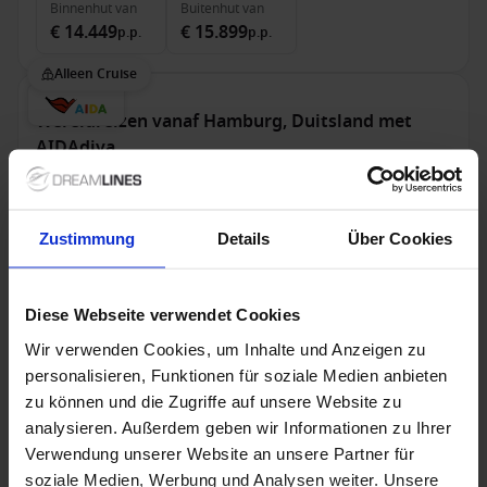
Binnenhut
van
Buitenhut
van
€ 14.449
€ 15.899
p.p.
p.p.
Alleen Cruise
Wereldreizen vanaf Hamburg, Duitsland met
AIDAdiva
Van / Naar Hamburg
AIDAdiva
Zustimmung
Details
Über Cookies
Volpension
Diese Webseite verwendet Cookies
24 okt. 2027
144
Nachten
Geen alternatieven
Wir verwenden Cookies, um Inhalte und Anzeigen zu
personalisieren, Funktionen für soziale Medien anbieten
Binnenhut
van
Buitenhut
van
Balkonhut
van
zu können und die Zugriffe auf unsere Website zu
€ 21.995
€ 25.995
€ 39.995
p.p.
p.p.
p.p.
analysieren. Außerdem geben wir Informationen zu Ihrer
Verwendung unserer Website an unsere Partner für
Alleen Cruise
soziale Medien, Werbung und Analysen weiter. Unsere