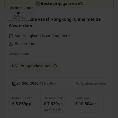
Beste prijsgarantie
Alleen Cruise
Zuidoost-Azië vanaf Hongkong, China met de
Westerdam
Van Hongkong Naar Singapore
Westerdam
Volpension
HAL - Vroegboekvoordelen
20 dec. 2026
42
Nachten
Geen alternatieven
Buitenhut
van
Balkonhut
van
Suite
van
€ 5.859
€ 7.829
€ 10.804
p.p.
p.p.
p.p.
was
€ 8.155