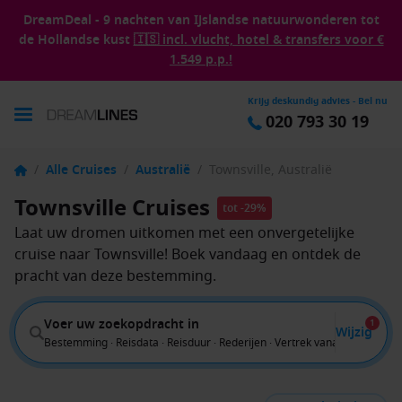
DreamDeal - 9 nachten van IJslandse natuurwonderen tot
de Hollandse kust
🇮🇸 incl. vlucht, hotel & transfers voor €
1.549 p.p.!
Krijg deskundig advies - Bel nu
020 793 30 19
/
Alle Cruises
/
Australië
/
Townsville, Australië
Townsville Cruises
tot -29%
Laat uw dromen uitkomen met een onvergetelijke
cruise naar Townsville! Boek vandaag en ontdek de
pracht van deze bestemming.
Voer uw zoekopdracht in
1
Wijzig
Bestemming · Reisdata · Reisduur · Rederijen · Vertrek vanaf