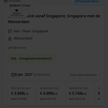
90 cruises
Populariteit
Alleen Cruise
Zuidoost-Azië vanaf Singapore, Singapore met de
Westerdam
Van / Naar Singapore
Westerdam
Volpension
HAL - Vroegboekvoordelen
3 jan. 2027
28
Nachten
Geen alternatieven
Binnenhut
van
Buitenhut
van
Balkonhut
van
Suite
v
€ 3.889
€ 4.099
€ 5.749
€ 7.8
p.p.
p.p.
p.p.
was
€ 4.009
was
€ 6.118
was
€ 6.116
was
€ 