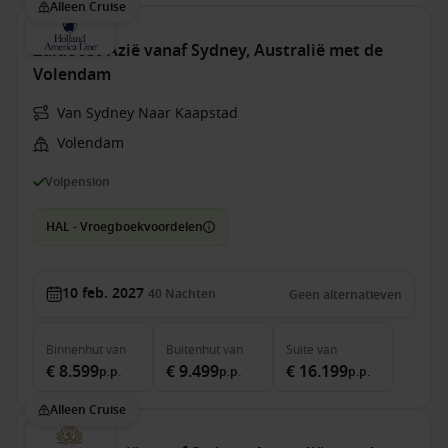
Alleen Cruise
Zuidoost-Azië vanaf Sydney, Australië met de
Volendam
Van Sydney Naar Kaapstad
Volendam
Volpension
HAL - Vroegboekvoordelen
10 feb. 2027
40
Nachten
Geen alternatieven
Binnenhut
van
Buitenhut
van
Suite
van
€ 8.599
€ 9.499
€ 16.199
p.p.
p.p.
p.p.
Alleen Cruise