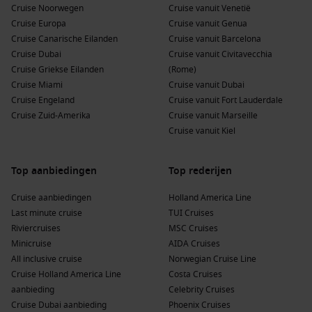
Cruise Noorwegen
Cruise vanuit Venetië
het bruisende Chinatown.
Cruise Europa
Cruise vanuit Genua
Benoa
,
Indonesië
:
Een populaire bestemming voor cruises
Cruise Canarische Eilanden
Cruise vanuit Barcelona
met toegang tot de prachtige stranden van
Bali
. Geniet van
Cruise Dubai
Cruise vanuit Civitavecchia
wateractiviteiten, lokale markten en de rijke Balinese
Cruise Griekse Eilanden
(Rome)
cultuur.
Cruise Miami
Cruise vanuit Dubai
Cruise Engeland
Cruise vanuit Fort Lauderdale
Populaire regio’s voor cruises naar Townsville,
Cruise Zuid-Amerika
Cruise vanuit Marseille
Australië
Cruise vanuit Kiel
Australië en Nieuw-Zeeland
:
Deze regio biedt een
Top aanbiedingen
Top rederijen
overvloed aan natuurlijke wonderen, schone stranden en
vriendelijke steden, perfect voor avontuurlijke cruises.
Cruise aanbiedingen
Holland America Line
Australië
:
Van de iconische steden tot adembenemende
Last minute cruise
TUI Cruises
natuurgebieden, Australië heeft voor elk wat wils, met
Riviercruises
MSC Cruises
unieke cultuur en wildlife.
Minicruise
AIDA Cruises
Zuidoost-Azië
:
Deze regio omvat prachtige eilanden en
All inclusive cruise
Norwegian Cruise Line
levendige steden, waar reizigers kunnen genieten van de
Cruise Holland America Line
Costa Cruises
lokale keuken en cultuur terwijl ze de schoonheid van de
aanbieding
Celebrity Cruises
natuur verkennen.
Cruise Dubai aanbieding
Phoenix Cruises