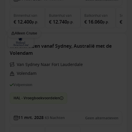
Binnenhut
van
Buitenhut
van
Balkonhut
van
Suite
v
€ 12.400
€ 12.740
€ 16.060
€ 37.
p.p.
p.p.
p.p.
Alleen Cruise
Wereldreizen vanaf Sydney, Australië met de
Volendam
Van Sydney Naar Fort Lauderdale
Volendam
Volpension
HAL - Vroegboekvoordelen
11 mrt. 2028
63
Nachten
Geen alternatieven