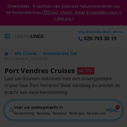
DreamDeal - 9 nachten van IJslandse natuurwonderen tot
de Hollandse kust
🇮🇸 incl. vlucht, hotel & transfers voor €
1.549 p.p.!
Krijg deskundig advies - Bel nu
020 793 30 19
/
Alle Cruises
/
Middellandse Zee
/
Port Vendres, Frankrijk
Port Vendres Cruises
tot -17%
Laat uw dromen uitkomen met een onvergetelijke
cruise naar Port Vendres! Boek vandaag en ontdek de
pracht van deze bestemming.
Voer uw zoekopdracht in
1
Wijzig
Bestemming · Reisdata · Reisduur · Rederijen · Vertrek vanaf