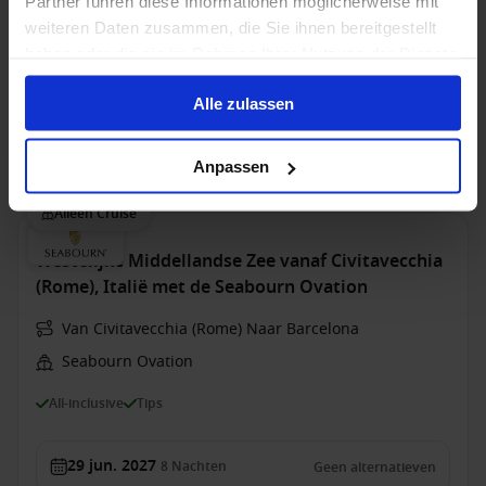
Partner führen diese Informationen möglicherweise mit
All-inclusive
Tips
weiteren Daten zusammen, die Sie ihnen bereitgestellt
haben oder die sie im Rahmen Ihrer Nutzung der Dienste
gesammelt haben.
18 sep. 2027
7
Nachten
Geen alternatieven
Alle zulassen
Suite
van
Anpassen
€ 6.898
p.p.
Alleen Cruise
Westelijke Middellandse Zee vanaf Civitavecchia
(Rome), Italië met de Seabourn Ovation
Van Civitavecchia (Rome) Naar Barcelona
Seabourn Ovation
All-inclusive
Tips
29 jun. 2027
8
Nachten
Geen alternatieven