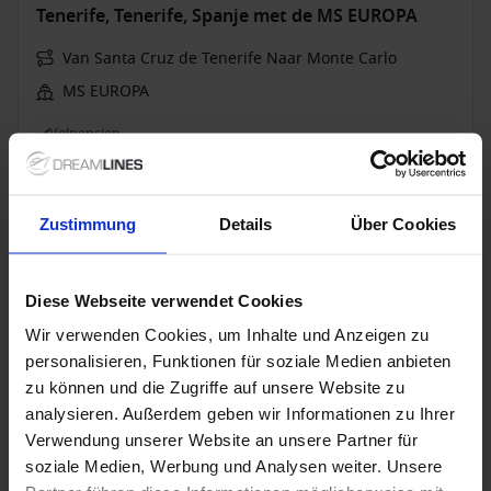
Tenerife, Tenerife, Spanje met de MS EUROPA
Van Santa Cruz de Tenerife Naar Monte Carlo
MS EUROPA
Volpension
13 jun. 2028
13
Nachten
Geen alternatieven
Zustimmung
Details
Über Cookies
Suite
van
€ 6.220
p.p.
Diese Webseite verwendet Cookies
Alleen Cruise
Wir verwenden Cookies, um Inhalte und Anzeigen zu
personalisieren, Funktionen für soziale Medien anbieten
Westelijke Middellandse Zee vanaf Civitavecchia
zu können und die Zugriffe auf unsere Website zu
(Rome), Italië met de Seabourn Ovation
analysieren. Außerdem geben wir Informationen zu Ihrer
Van Civitavecchia (Rome) Naar Barcelona
Verwendung unserer Website an unsere Partner für
soziale Medien, Werbung und Analysen weiter. Unsere
Seabourn Ovation