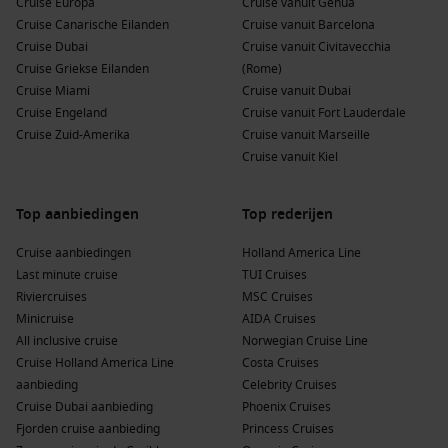
Cruise Europa
Cruise vanuit Genua
Cruise Canarische Eilanden
Cruise vanuit Barcelona
Buienhavens voor en na Port Vendres,
Cruise Dubai
Cruise vanuit Civitavecchia
Frankrijk
Cruise Griekse Eilanden
(Rome)
Tijdens je cruise naar Port Vendres kun je andere
Cruise Miami
Cruise vanuit Dubai
interessante havens bezoeken:
Cruise Engeland
Cruise vanuit Fort Lauderdale
Cruise Zuid-Amerika
Cruise vanuit Marseille
Cruise vanuit Kiel
Casablanca
,
Marokko
: Deze dynamische stad combineert
moderne en traditionele aspecten, met topattracties zoals
de Hassan II-moskee en het historische medina.
Top aanbiedingen
Top rederijen
Malaga
,
Spanje
: Een havenstad aan de
Costa del Sol
,
Cruise aanbiedingen
Holland America Line
bekend om zijn stranden, kunstcollecties en het oude
Last minute cruise
TUI Cruises
kasteel, Alcazaba.
Riviercruises
MSC Cruises
Barcelona
,
Spanje
: Een iconische stad vol cultuur, kunst en
Minicruise
AIDA Cruises
gastronomie. Bezoek de beroemde Sagrada Família of
All inclusive cruise
Norwegian Cruise Line
wandel over Las Ramblas.
Cruise Holland America Line
Costa Cruises
La Valletta
, Malta
: De hoofdstad van Malta, met een rijke
aanbieding
Celebrity Cruises
geschiedenis en prachtige architectuur, ideaal voor een
Cruise Dubai aanbieding
Phoenix Cruises
korte stadsverkenning.
Fjorden cruise aanbieding
Princess Cruises