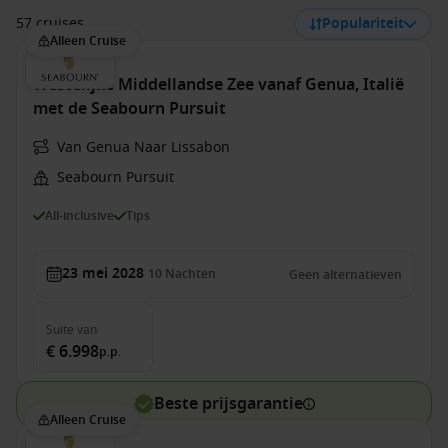
57 cruises
Populariteit
Alleen Cruise
Westelijke Middellandse Zee vanaf Genua, Italië
met de Seabourn Pursuit
Van Genua Naar Lissabon
Seabourn Pursuit
All-inclusive
Tips
23 mei 2028
10
Nachten
Geen alternatieven
Suite
van
€ 6.998
p.p.
Beste prijsgarantie
Alleen Cruise