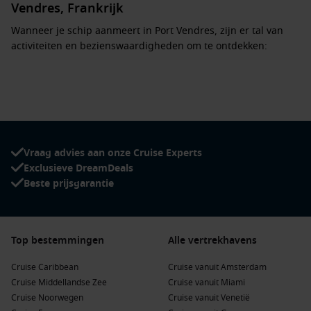
Vendres, Frankrijk
Wanneer je schip aanmeert in Port Vendres, zijn er tal van
activiteiten en bezienswaardigheden om te ontdekken:
Verken het charmante stadscentrum: Wandel door de
smalle straatjes, bewonder de kleurrijke huizen en ontdek
lokale winkels en cafés.
Bezoek de haven: Geniet van het uitzicht op de boten en de
prachtige jachten terwijl je langs de promenade wandelt.
Vraag advies aan onze Cruise Experts
Geniet van de lokale keuken: Proef verse zeevruchten en
Exclusieve DreamDeals
regionale specialiteiten in een van de gezellige restaurants
Beste prijsgarantie
die uitkijken op de haven.
Ontdek de natuur: Maak een korte wandeling naar de
nabijgelegen stranden of verken het prachtige
Top bestemmingen
Alle vertrekhavens
natuurgebied van de Pyreneeën.
Cruise Caribbean
Bezoek het Fort de la République: Dit historische fort uit de
Cruise vanuit Amsterdam
Cruise Middellandse Zee
17e eeuw biedt een prachtig uitzicht op de haven en de
Cruise vanuit Miami
Cruise Noorwegen
omgeving.
Cruise vanuit Venetië