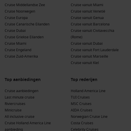
bevindt zich aan de ingang van het Suez-kanaal en biedt
Cruise Middellandse Zee
Cruise vanuit Miami
een panoramisch uitzicht op de haven en de stad.
Cruise Noorwegen
Cruise vanuit Venetië
Cruise Europa
Ontspan aan het strand: De nabijgelegen stranden bieden
Cruise vanuit Genua
Cruise Canarische Eilanden
mogelijkheden voor ontspanning en watersporten, ideaal
Cruise vanuit Barcelona
Cruise Dubai
voor een zonnige middag.
Cruise vanuit Civitavecchia
Cruise Griekse Eilanden
(Rome)
Cruise Miami
Cruise vanuit Dubai
Buienhavens voor en na Port Said, Egypte
Cruise Engeland
Cruise vanuit Fort Lauderdale
Tijdens je cruise naar Port Said kun je ook andere
Cruise Zuid-Amerika
Cruise vanuit Marseille
interessante havens bezoeken:
Cruise vanuit Kiel
Dubai
,
Verenigde Arabische Emiraten
: Bekend om zijn
Top aanbiedingen
Top rederijen
architectonische wonderen, ga naar het iconische Burj
Khalifa en geniet van een traditionele souk-ervaring.
Cruise aanbiedingen
Holland America Line
Aqaba
,
Jordanië
: Deze havenstad staat bekend om
Last minute cruise
TUI Cruises
prachtige stranden en toegang tot de historische stad
Riviercruises
MSC Cruises
Petra
, die op de UNESCO-werelderfgoedlijst staat.
Minicruise
AIDA Cruises
All inclusive cruise
Norwegian Cruise Line
Muscat
,
Oman
: Verken het Sultan Qaboos-moskee en
Cruise Holland America Line
Costa Cruises
geniet van de prachtige kustlijn en natuurlijke schoonheid
aanbieding
Celebrity Cruises