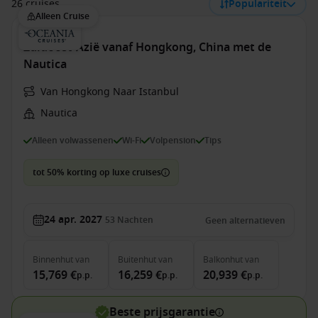
26 cruises
Populariteit
Alleen Cruise
Zuidoost-Azië vanaf Hongkong, China met de
Nautica
Van Hongkong Naar Istanbul
Nautica
Alleen volwassenen
Wi-Fi
Volpension
Tips
tot 50% korting op luxe cruises
24 apr. 2027
53
Nachten
Geen alternatieven
Binnenhut
van
Buitenhut
van
Balkonhut
van
15,769 €
16,259 €
20,939 €
p.p.
p.p.
p.p.
Beste prijsgarantie