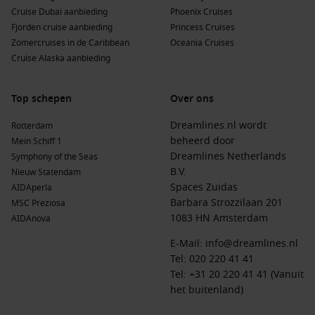
van Oman.
Cruise Dubai aanbieding
Phoenix Cruises
Suez
-kanaal,
Egypte
: Dit opmerkelijke kunstmatige kanaal
Fjorden cruise aanbieding
Princess Cruises
staat bekend om zijn strategische betekenis en is een
Zomercruises in de Caribbean
Oceania Cruises
must-see bij een bezoek aan Egypte.
Cruise Alaska aanbieding
Safaga
(
Luxor
),
Egypte
: Dit is de toegangspoort tot Luxor,
de thuisbasis van de vallei der koningen en
Top schepen
Over ons
indrukwekkende tempels.
Dreamlines.nl wordt
Rotterdam
Populaire regio’s voor cruises naar Port Said,
beheerd door
Mein Schiff 1
Dreamlines Netherlands
Egypte
Symphony of the Seas
B.V.
Nieuw Statendam
Afrika
:
Dit continent biedt een breed scala aan cultuur,
Spaces Zuidas
AIDAperla
avontuur en ongeëvenaarde biodiversiteit voor de
Barbara Strozzilaan 201
MSC Preziosa
avontuurlijke reiziger.
1083 HN Amsterdam
AIDAnova
Midden-Oosten
:
Deze regio heeft een rijke geschiedenis
E-Mail:
info@dreamlines.nl
en een combinatie van moderne en traditionele elementen
Tel:
020 220 41 41
die je niet mag missen.
Tel: +31 20 220 41 41 (Vanuit
Perzische Golf
:
Het gebied biedt prachtige stranden,
het buitenland)
fascinerende steden en een unieke cultuur.