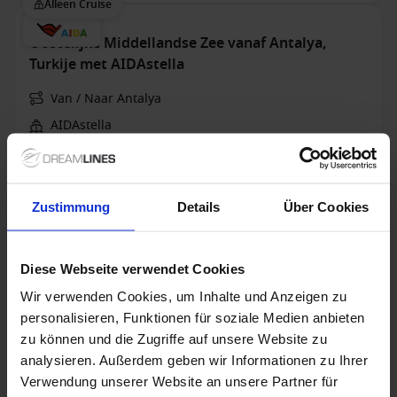
Alleen Cruise
Oostelijke Middellandse Zee vanaf Antalya,
Turkije met AIDAstella
Van / Naar Antalya
AIDAstella
Volpension
Zustimmung
Details
Über Cookies
24 okt. 2027
1 alternatieven
7
Nachten
Binnenhut
van
Buitenhut
van
Balkonhut
van
Suite
v
Diese Webseite verwendet Cookies
1,045 €
1,250 €
1,800 €
2,675
p.p.
p.p.
p.p.
Wir verwenden Cookies, um Inhalte und Anzeigen zu
Alleen Cruise
personalisieren, Funktionen für soziale Medien anbieten
zu können und die Zugriffe auf unsere Website zu
Oostelijke Middellandse Zee vanaf Antalya,
analysieren. Außerdem geben wir Informationen zu Ihrer
Turkije met AIDAstella
Verwendung unserer Website an unsere Partner für