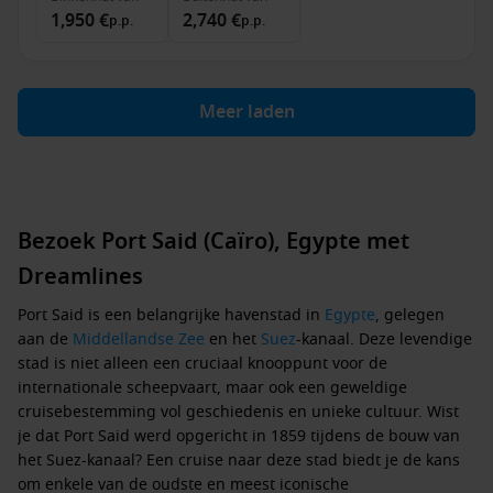
1,950 €
2,740 €
p.p.
p.p.
Meer laden
Bezoek Port Said (Caïro), Egypte met
Dreamlines
Port Said is een belangrijke havenstad in
Egypte
, gelegen
aan de
Middellandse Zee
en het
Suez
-kanaal. Deze levendige
stad is niet alleen een cruciaal knooppunt voor de
internationale scheepvaart, maar ook een geweldige
cruisebestemming vol geschiedenis en unieke cultuur. Wist
je dat Port Said werd opgericht in 1859 tijdens de bouw van
het Suez-kanaal? Een cruise naar deze stad biedt je de kans
om enkele van de oudste en meest iconische