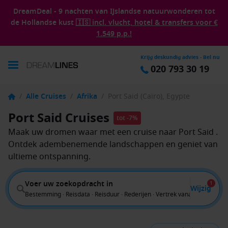
DreamDeal - 9 nachten van IJslandse natuurwonderen tot
de Hollandse kust
🇮🇸 incl. vlucht, hotel & transfers voor €
1.549 p.p.!
Krijg deskundig advies - Bel nu
020 793 30 19
/
Alle Cruises
/
Afrika
/
Port Said (Caïro), Egypte
Port Said Cruises
tot -7%
Maak uw dromen waar met een cruise naar Port Said .
Ontdek adembenemende landschappen en geniet van
ultieme ontspanning.
Voer uw zoekopdracht in
1
Wijzig
Bestemming · Reisdata · Reisduur · Rederijen · Vertrek vanaf