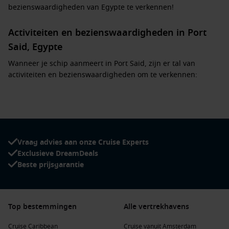
bezienswaardigheden van Egypte te verkennen!
Activiteiten en bezienswaardigheden in Port
Said, Egypte
Wanneer je schip aanmeert in Port Said, zijn er tal van
activiteiten en bezienswaardigheden om te verkennen:
Bezoek het Nationaal Museum van Port Said: Dit museum
biedt een fascinerend overzicht van de lokale geschiedenis
en cultuur, met tentoonstellingen van oude Egyptische
kunst en artefacten.
Vraag advies aan onze Cruise Experts
Verken het Suez-kanaal: Maak een rondvaart om meer te
Exclusieve DreamDeals
leren over dit belangrijke watertransport en geniet van het
Beste prijsgarantie
uitzicht op de schepen die het kanaal passeren.
Geniet van de lokale markten: De bazaars in Port Said zijn
perfect om souvenirs, kleding en lokale delicatessen te
Top bestemmingen
Alle vertrekhavens
kopen en de levendige sfeer van de stad te ervaren.
Bezoek de vuurtoren van Port Said: Deze oude vuurtoren
Cruise Caribbean
Cruise vanuit Amsterdam