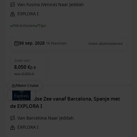
Van Fusina (Venice) Naar Jeddah
EXPLORA I
All-inclusive
Tips
30 sep. 2028
16
Nachten
Geen alternatieven
Suite
van
8,050 €
p.p.
was
8,656 €
Alleen Cruise
Middellandse Zee vanaf Barcelona, Spanje met
de EXPLORA I
Van Barcelona Naar Jeddah
EXPLORA I