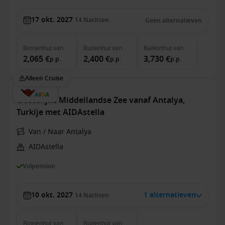
17 okt. 2027
14
Nachten
Geen alternatieven
Binnenhut
van
Buitenhut
van
Balkonhut
van
2,065 €
2,400 €
3,730 €
p.p.
p.p.
p.p.
Alleen Cruise
Oostelijke Middellandse Zee vanaf Antalya,
Turkije met AIDAstella
Van / Naar Antalya
AIDAstella
Volpension
10 okt. 2027
1 alternatieven
14
Nachten
Binnenhut
van
Buitenhut
van