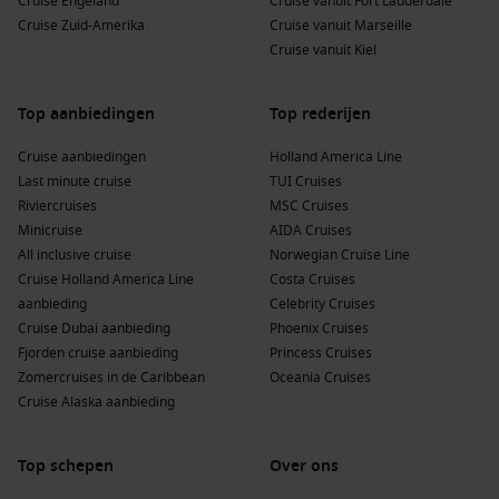
Cruise Engeland
Cruise vanuit Fort Lauderdale
havens bezoeken:
Cruise Zuid-Amerika
Cruise vanuit Marseille
Cruise vanuit Kiel
Stockholm
,
Zweden
: Deze prachtige hoofdstad biedt een
mix van geschiedenis en moderniteit. Bezoek het Koninklijk
Paleis en wandel door de smalle straatjes van Gamla Stan.
Top aanbiedingen
Top rederijen
Kemi
,
Finland
: Kemi staat bekend om zijn sneeuwkasteel
Cruise aanbiedingen
Holland America Line
dat elk jaar weer wordt opgebouwd. Bezoek het kasteel of
Last minute cruise
TUI Cruises
geniet van de natuur rondom de rivier Kemi.
Riviercruises
MSC Cruises
Riga
,
Letland
: De hoofdstad van Letland is beroemd om
Minicruise
AIDA Cruises
zijn Art Nouveau-architectuur en historische oude stad.
All inclusive cruise
Norwegian Cruise Line
Bezoek de centrale markt en geniet van een lokale lunch!
Cruise Holland America Line
Costa Cruises
aanbieding
Celebrity Cruises
Karlskrona
,
Zweden
: Deze maritieme stad is gebouwd op
Cruise Dubai aanbieding
Phoenix Cruises
30 eilanden en staat op de UNESCO-werelderfgoedlijst.
Fjorden cruise aanbieding
Princess Cruises
Bezoek het Marinesmuseum of verken de charmante
Zomercruises in de Caribbean
Oceania Cruises
vissershaven.
Cruise Alaska aanbieding
Gdansk
,
Polen
: Gdansk heeft een rijke geschiedenis als
Hanzestad en biedt prachtige architectuur en belangrijke
historische plaatsen, zoals het Gouden Huis en de
Top schepen
Over ons
Mariakerk.