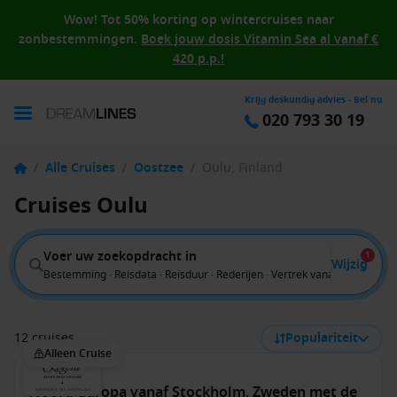
Wow! Tot 50% korting op wintercruises naar
zonbestemmingen.
Boek jouw dosis Vitamin Sea al vanaf €
420 p.p.!
Krijg deskundig advies - Bel nu
020 793 30 19
/
Alle Cruises
/
Oostzee
/
Oulu, Finland
Cruises Oulu
Voer uw zoekopdracht in
1
Wijzig
Bestemming · Reisdata · Reisduur · Rederijen · Vertrek vanaf
12 cruises
Populariteit
Alleen Cruise
Noord-Europa vanaf Stockholm, Zweden met de