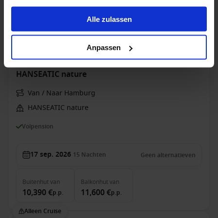
gesammelt haben.
Buitenhut
van
Balkonhut
van
Suite
van
Alle zulassen
9,690 €
10,870 €
15,090 €
p.p.
p.p.
p.p.
Alleen Cruise
Anpassen
Europa vanaf Hamburg, Duitsland met de
HANSEATIC nature
Van / Naar Hamburg
HANSEATIC nature
Volpension
17 sep. 2026
15
Nachten
Geen alternatieven
Buitenhut
van
Balkonhut
van
10,390 €
11,600 €
p.p.
p.p.
Alleen Cruise