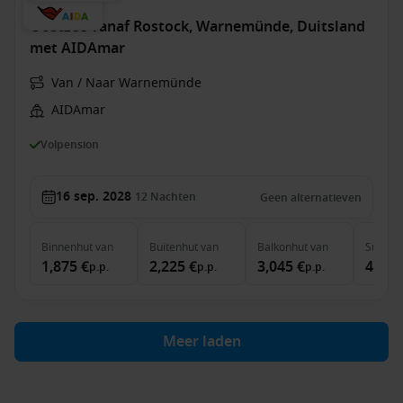
Oostzee vanaf Rostock, Warnemünde, Duitsland
met AIDAmar
Van / Naar Warnemünde
AIDAmar
Volpension
16 sep. 2028
12
Nachten
Geen alternatieven
Binnenhut
van
Buitenhut
van
Balkonhut
van
Suite
v
1,875 €
2,225 €
3,045 €
4,425
p.p.
p.p.
p.p.
Meer laden