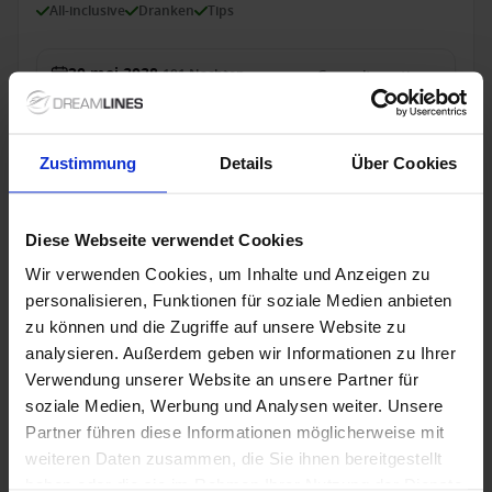
All-inclusive
Dranken
Tips
30 mei 2028
101
Nachten
Geen alternatieven
Suite
van
72,859 €
p.p.
Zustimmung
Details
Über Cookies
Alleen Cruise
Diese Webseite verwendet Cookies
Europa vanaf Hamburg, Duitsland met de
HANSEATIC nature
Wir verwenden Cookies, um Inhalte und Anzeigen zu
personalisieren, Funktionen für soziale Medien anbieten
Van Hamburg Naar Kiel
zu können und die Zugriffe auf unsere Website zu
HANSEATIC nature
analysieren. Außerdem geben wir Informationen zu Ihrer
Verwendung unserer Website an unsere Partner für
Volpension
soziale Medien, Werbung und Analysen weiter. Unsere
Partner führen diese Informationen möglicherweise mit
23 sep. 2028
14
Nachten
weiteren Daten zusammen, die Sie ihnen bereitgestellt
Geen alternatieven
haben oder die sie im Rahmen Ihrer Nutzung der Dienste