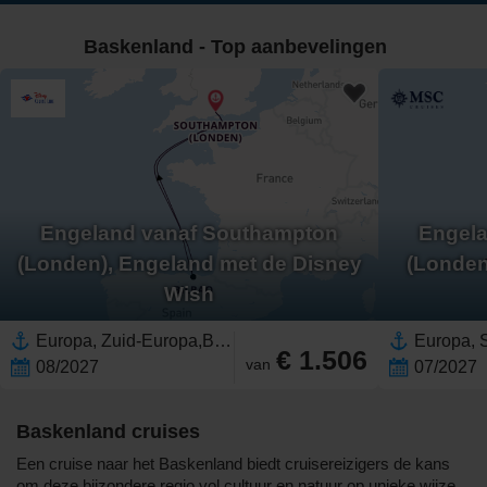
Baskenland - Top aanbevelingen
Engeland vanaf Southampton
Engel
(Londen), Engeland met de Disney
(Londen
Wish
Europa, Zuid-Europa,Baskenland,Spanje,Noord-Europa,Verenigd Koninkrijk,Engeland,Britse Eilanden
€ 1.506
van
08/2027
07/2027
Baskenland cruises
Een cruise naar het Baskenland biedt cruisereizigers de kans
om deze bijzondere regio vol cultuur en natuur op unieke wijze