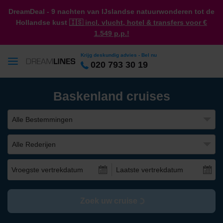
DreamDeal - 9 nachten van IJslandse natuurwonderen tot de
Hollandse kust
🇮🇸 incl. vlucht, hotel & transfers voor €
1.549 p.p.!
Krijg deskundig advies - Bel nu
020 793 30 19
Baskenland cruises
Alle Bestemmingen
Alle Rederijen
Vroegste vertrekdatum
Laatste vertrekdatum
Zoek uw cruise