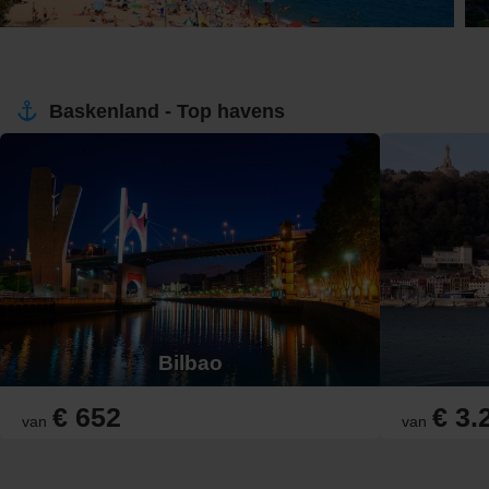
Baskenland - Top havens
Bilbao
€ 652
€ 3.
van
van