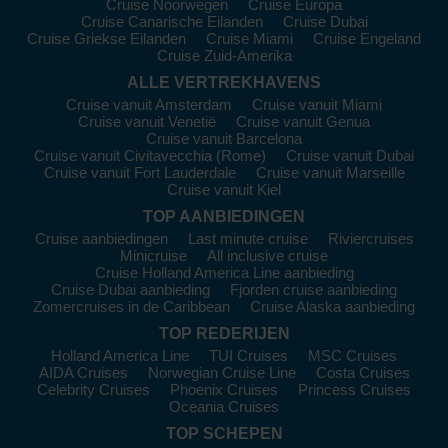
Cruise Noorwegen
Cruise Europa
perfect voor diegenen die op zoek zijn naar exclusieve
Cruise Canarische Eilanden
Cruise Dubai
ervaringen. De meeste cruises vertrekken vanaf
Lissabon
of
Cruise Griekse Eilanden
Cruise Miami
Cruise Engeland
Bordeaux
.
Cruise Zuid-Amerika
Azamara Cruises
:
Met een vloot van 4 schepen zijn 2
ALLE VERTREKHAVENS
gericht op het Baskenland, namelijk de
Azamara Quest
en
Cruise vanuit Amsterdam
Cruise vanuit Miami
Azamara Journey
. Deze rederij biedt langere
Cruise vanuit Venetië
Cruise vanuit Genua
Cruise vanuit Barcelona
aanmeersessies en rijkere lokale ervaringen, inclusief culturele
Cruise vanuit Civitavecchia (Rome)
Cruise vanuit Dubai
evenementen en lokale markten. Normaal vertrekken ze
Cruise vanuit Fort Lauderdale
Cruise vanuit Marseille
vanuit
Barcelona
of
Bordeaux
.
Cruise vanuit Kiel
TOP AANBIEDINGEN
Bezoek de Top Havens in het
Cruise aanbiedingen
Last minute cruise
Riviercruises
Baskenland
Minicruise
All inclusive cruise
Cruise Holland America Line aanbieding
Bilbao
:
De grootste stad van het Baskenland is beroemd
Cruise Dubai aanbieding
Fjorden cruise aanbieding
om het Guggenheim Museum, een meesterwerk van moderne
Zomercruises in de Caribbean
Cruise Alaska aanbieding
architectuur. Bezoek ook het Casco Viejo, de oude stad vol
TOP REDERIJEN
met sfeervolle straatjes, tapasbars en authentieke winkels. Je
Holland America Line
TUI Cruises
MSC Cruises
kunt hier zelfs genieten van een panoramisch uitzicht vanaf de
AIDA Cruises
Norwegian Cruise Line
Costa Cruises
Bilbao Bridge!
Celebrity Cruises
Phoenix Cruises
Princess Cruises
Oceania Cruises
San Sebastian
:
Deze stad is beroemd om zijn prachtige
stranden, zoals Playa de la Concha, en zijn ongelooflijke
TOP SCHEPEN