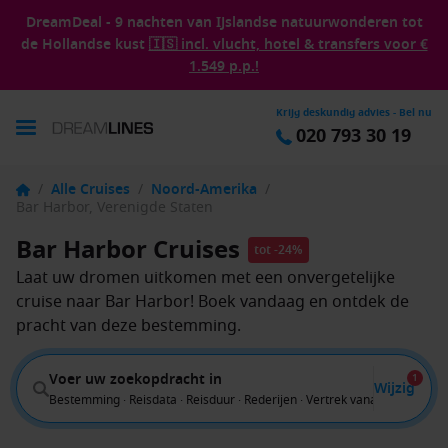
DreamDeal - 9 nachten van IJslandse natuurwonderen tot
de Hollandse kust
🇮🇸 incl. vlucht, hotel & transfers voor €
1.549 p.p.!
Krijg deskundig advies - Bel nu
020 793 30 19
/
Alle Cruises
/
Noord-Amerika
/
Bar Harbor, Verenigde Staten
Bar Harbor Cruises
tot -24%
Laat uw dromen uitkomen met een onvergetelijke
cruise naar Bar Harbor! Boek vandaag en ontdek de
pracht van deze bestemming.
Voer uw zoekopdracht in
1
Wijzig
Bestemming · Reisdata · Reisduur · Rederijen · Vertrek vanaf