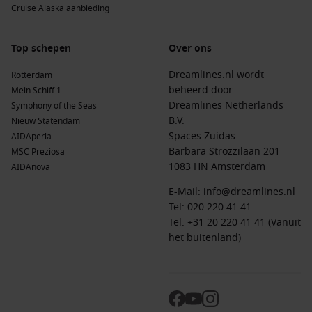
Cruise Alaska aanbieding
Nieuw-Engeland
:
Deze regio staat bekend om zijn
charmante kustgemeenschappen, historische sites en
prachtige natuur. Perfect voor een ontspannen cruise-
Top schepen
Over ons
ervaring met talloze mogelijkheden voor verkenning.
Dreamlines.nl wordt
Rotterdam
Amerikaanse Oostkust
:
Van de unieke steden tot de
beheerd door
Mein Schiff 1
pittoreske stranden, de oostkust van de VS biedt reizigers
Dreamlines Netherlands
Symphony of the Seas
een rijke mix van cultuur, geschiedenis en natuurlijke
B.V.
Nieuw Statendam
schoonheid.
Spaces Zuidas
AIDAperla
Portugal
:
Met zijn prachtige kustlijn en levendige steden,
Barbara Strozzilaan 201
MSC Preziosa
is Portugal een geweldige bestemming om te ervaren, met
1083 HN Amsterdam
AIDAnova
een rijke geschiedenis en uitstekende gastronomie.
E-Mail:
info@dreamlines.nl
Noord-Amerika
:
Dit continent biedt een verscheidenheid
Tel:
020 220 41 41
aan culturen, natuurervaringen en bruisende steden voor
Tel: +31 20 220 41 41 (Vanuit
avontuurlijke reizigers.
het buitenland)
Verenigde Staten
:
Ontdek de diverse regio’s van de VS, van
de bergen van Colorado tot de stranden van
Californië
, en
ervaar de verschillende culturen en keukens die het land
te bieden heeft.