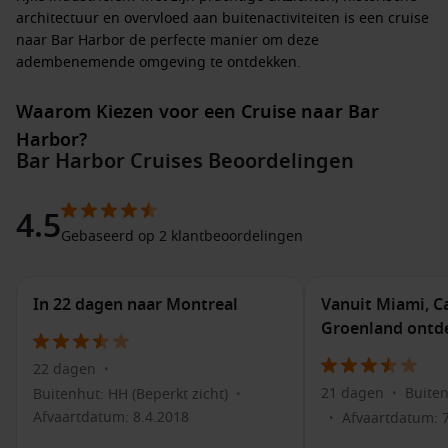
architectuur en overvloed aan buitenactiviteiten is een cruise
naar Bar Harbor de perfecte manier om deze
adembenemende omgeving te ontdekken.
Waarom Kiezen voor een Cruise naar Bar
Harbor?
Bar Harbor Cruises Beoordelingen
Een cruise naar Bar Harbor biedt je de mogelijkheid om de
ontspannen schoonheid van Maine te ervaren, met
4.5
gemakkelijke toegang tot zowel het stadje zelf als het
Gebaseerd op 2 klantbeoordelingen
nabijgelegen Acadia National Park. Terwijl je geniet van het
panoramische uitzicht vanaf je schip, kun je plannen maken
voor je tijd aan wal. Beleef activiteiten variërend van
In 22 dagen naar Montreal
Vanuit Miami, C
verkenning, wandelen en heerlijk dineren in lokale
restaurants met verse zeevruchten. Bar Harbor is een ideale
Groenland ontd
bestemming voor natuurliefhebbers en cultuurliefhebbers,
22 dagen
en een cruise maakt het nog gemakkelijker om deze absoluut
•
unieke bestemming te verkennen.
21 dagen
Buiten
Buitenhut: HH (Beperkt zicht)
•
•
Afvaartdatum: 8.4.2018
Afvaartdatum: 
•
Activiteiten en Bezienswaardigheden in Bar