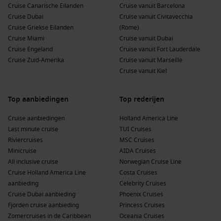
emblematische Château Frontenac en geniet van het
Cruise Canarische Eilanden
Cruise vanuit Barcelona
uitzicht over de St. Lawrence River.
Cruise Dubai
Cruise vanuit Civitavecchia
Cruise Griekse Eilanden
(Rome)
Sydney, Canada
:
Een pittoresk stadje gelegen aan de Cape
Cruise Miami
Cruise vanuit Dubai
Breton-expressweg, uitstekende mogelijkheden voor het
Cruise Engeland
Cruise vanuit Fort Lauderdale
verkennen van lokale cultuur en de prachtige natuur met
Cruise Zuid-Amerika
Cruise vanuit Marseille
het Cabot Trail.
Cruise vanuit Kiel
Charlottetown
,
Canada
:
De thuisbasis van de Canadese
Confederatie. Verken het Confederation Centre of the Arts
Top aanbiedingen
Top rederijen
en geniet van lokale producten in het charmante
stadscentrum.
Cruise aanbiedingen
Holland America Line
Saguenay
,
Canada
:
Dit gebied is beroemd om zijn
Last minute cruise
TUI Cruises
natuurlijke schoonheid en het Saguenay-Fjord National
Riviercruises
MSC Cruises
Park. Geniet van een boottocht of ontdek de lokale natuur
Minicruise
AIDA Cruises
met een begeleide wandeling.
All inclusive cruise
Norwegian Cruise Line
Cruise Holland America Line
Costa Cruises
Populaire Regio’s voor Cruises naar Bar Harbor
aanbieding
Celebrity Cruises
Cruise Dubai aanbieding
Phoenix Cruises
Een cruise naar Bar Harbor biedt de mogelijkheid om
Fjorden cruise aanbieding
Princess Cruises
verschillende fascinerende regio’s te ontdekken:
Zomercruises in de Caribbean
Oceania Cruises