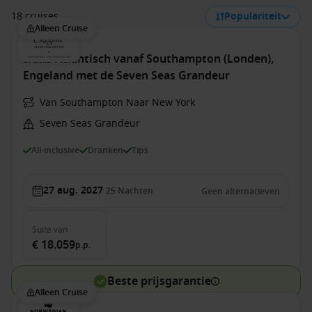
18 cruises
Populariteit
Alleen Cruise
trans-Atlantisch vanaf Southampton (Londen),
Engeland met de Seven Seas Grandeur
Van Southampton Naar New York
Seven Seas Grandeur
All-inclusive
Dranken
Tips
27 aug. 2027
25
Nachten
Geen alternatieven
Suite
van
€ 18.059
p.p.
Beste prijsgarantie
Alleen Cruise