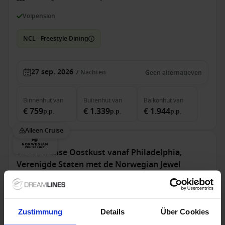
Volpension
NCL - Freestyle Dining
27 sep. 2026
7
Nachten
Geen alternatieven
Binnenhut
van
Buitenhut
van
Balkonhut
van
€ 759
€ 1.339
€ 1.944
p.p.
p.p.
p.p.
Alleen Cruise
Amerikaanse Oostkust vanaf Philadelphia,
Verenigde Staten met de Norwegian Jewel
Van Philadelphia Naar Québec
Norwegian Jewel
Zustimmung
Details
Über Cookies
Volpension