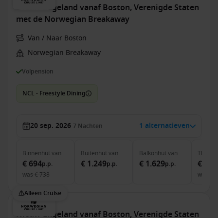
Nieuw-Engeland vanaf Boston, Verenigde Staten
met de Norwegian Breakaway
Van / Naar Boston
Norwegian Breakaway
Volpension
NCL - Freestyle Dining
20 sep. 2026
1 alternatieven
7
Nachten
Binnenhut
van
Buitenhut
van
Balkonhut
van
The Ha
€ 694
€ 1.249
€ 1.629
€ 5.4
p.p.
p.p.
p.p.
was
€ 738
was
€ 
Alleen Cruise
Nieuw-Engeland vanaf Boston, Verenigde Staten