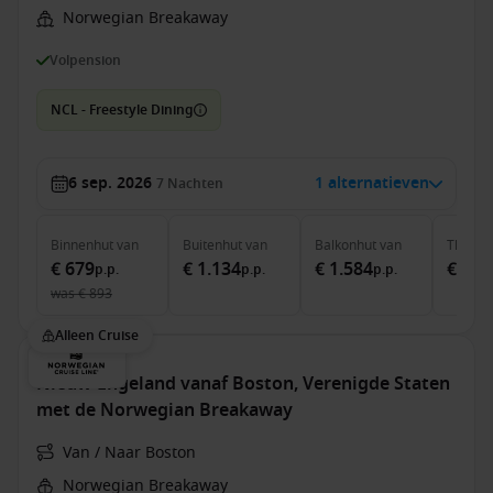
Norwegian Breakaway
Volpension
NCL - Freestyle Dining
6 sep. 2026
1 alternatieven
7
Nachten
Binnenhut
van
Buitenhut
van
Balkonhut
van
The Ha
€ 679
€ 1.134
€ 1.584
€ 4.9
p.p.
p.p.
p.p.
was
€ 893
Alleen Cruise
Nieuw-Engeland vanaf Boston, Verenigde Staten
met de Norwegian Breakaway
Van / Naar Boston
Norwegian Breakaway