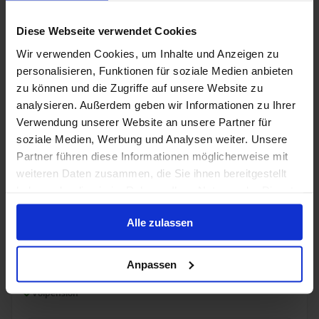
NCL - Freestyle Dining
Diese Webseite verwendet Cookies
Wir verwenden Cookies, um Inhalte und Anzeigen zu
26 sep. 2026
personalisieren, Funktionen für soziale Medien anbieten
11
Nachten
Geen alternatieven
zu können und die Zugriffe auf unsere Website zu
analysieren. Außerdem geben wir Informationen zu Ihrer
Binnenhut
van
Buitenhut
van
Balkonhut
van
Suite
v
Verwendung unserer Website an unsere Partner für
€ 1.004
€ 1.914
€ 3.204
€ 6.6
p.p.
p.p.
p.p.
soziale Medien, Werbung und Analysen weiter. Unsere
was
€ 1.068
was
€ 3.521
was
€ 
Partner führen diese Informationen möglicherweise mit
Alleen Cruise
weiteren Daten zusammen, die Sie ihnen bereitgestellt
haben oder die sie im Rahmen Ihrer Nutzung der Dienste
Nieuw-Engeland vanaf Toronto, Canada met de
gesammelt haben.
HANSEATIC inspiration
Alle zulassen
Van Toronto Naar Boston
Anpassen
HANSEATIC inspiration
Volpension