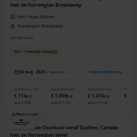
met de Norwegian Breakaway
Van / Naar Boston
Norwegian Breakaway
Volpension
NCL - Freestyle Dining
30 aug. 2026
1 alternatieven
7
Nachten
Binnenhut
van
Buitenhut
van
Balkonhut
van
The Ha
€ 714
€ 1.069
€ 1.374
€ 4.8
p.p.
p.p.
p.p.
was
€ 760
was
€ 1.102
was
€ 1.510
Alleen Cruise
Amerikaanse Oostkust vanaf Québec, Canada
met de Norwegian Jewel