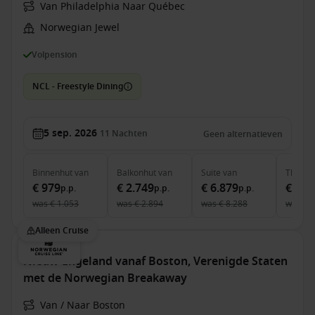
Van Philadelphia Naar Québec
Norwegian Jewel
Volpension
NCL - Freestyle Dining
5 sep. 2026
11
Nachten
Geen alternatieven
Binnenhut
van
Balkonhut
van
Suite
van
The Ha
€ 979
€ 2.749
€ 6.879
€ 8.6
p.p.
p.p.
p.p.
was
€ 1.053
was
€ 2.894
was
€ 8.288
was
€ 
Alleen Cruise
Nieuw-Engeland vanaf Boston, Verenigde Staten
met de Norwegian Breakaway
Van / Naar Boston