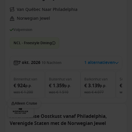
Van Québec Naar Philadelphia
Norwegian Jewel
Volpension
NCL - Freestyle Dining
7 okt. 2026
1 alternatieven
10
Nachten
Binnenhut
van
Buitenhut
van
Balkonhut
van
Suite
v
€ 924
€ 1.359
€ 3.139
€ 6.6
p.p.
p.p.
p.p.
was
€ 1.200
was
€ 1.510
was
€ 4.077
was
€ 
Alleen Cruise
Amerikaanse Oostkust vanaf Philadelphia,
Verenigde Staten met de Norwegian Jewel