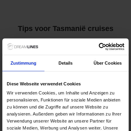
Tips voor Tasmanië cruises
Ontdek het Natuurlijke
Schoonheid van Tasmanië
Zustimmung
Details
Über Cookies
Tasmanië, het betoverende
eiland
voor de zuidkust van
Australië, staat bekend om zijn ongerepte natuur, kristalheldere
Diese Webseite verwendet Cookies
wateren en unieke flora en fauna. Dit is een bestemming die
perfect is voor cruisereizigers die geïnteresseerd zijn in
Wir verwenden Cookies, um Inhalte und Anzeigen zu
avontuur, cultuur en volop natuurervaringen. Wist je dat
personalisieren, Funktionen für soziale Medien anbieten
Tasmanië 19 nationale parken heeft, waaronder het
zu können und die Zugriffe auf unsere Website zu
wereldberoemde Freycinet National Park, en dat het eiland ook
analysieren. Außerdem geben wir Informationen zu Ihrer
verschillende UNESCO-werelderfgoedlocaties herbergt? Een
cruise naar Tasmanië biedt de mogelijkheid om
Verwendung unserer Website an unsere Partner für
adembenemende uitzichten te ervaren, verrukkelijke lokale
soziale Medien, Werbung und Analysen weiter. Unsere