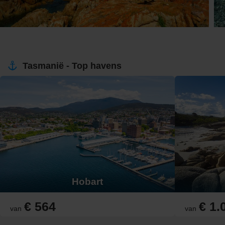
Tasmanië - Top havens
Hobart
€ 564
€ 1.
van
van