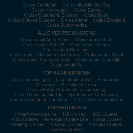
Seabourn Sojourn
. Ze staan bekend om hun intieme sfeer en
Cruise Caribbean
Cruise Middellandse Zee
uitstekende service, wat zorgt voor een exclusieve cruise-
Cruise Noorwegen
Cruise Europa
ervaring. Cruises vertrekken meestal vanuit
Sydney
of
Los
Cruise Canarische Eilanden
Cruise Dubai
Angeles
.
Cruise Griekse Eilanden
Cruise Miami
Cruise Engeland
Cruise Zuid-Amerika
Azamara Cruises
:
Met een vloot van 4 schepen hebben 2
daarvan hun route op Tasmanië, de
Azamara Pursuit
en
ALLE VERTREKHAVENS
Azamara Onward
. Azamara biedt langere aanmeerstops,
Cruise vanuit Amsterdam
Cruise vanuit Miami
waardoor reizigers de havensteden echt kunnen verkennen.
Cruise vanuit Venetië
Cruise vanuit Genua
Cruise vanuit Barcelona
De meeste cruises vertrekken vanuit
Auckland
of
Miami
.
Cruise vanuit Civitavecchia (Rome)
Cruise vanuit Dubai
Cruise vanuit Fort Lauderdale
Cruise vanuit Marseille
Bezoek de Top Havens in Tasmanië
Cruise vanuit Kiel
Hobart
:
De hoofdstad van Tasmanië is beroemd om zijn
TOP AANBIEDINGEN
historische gebouwen, levendige haven en het unieke MONA
Cruise aanbiedingen
Last minute cruise
Riviercruises
(Museum of Old and New Art). Geniet van een wandeling
Minicruise
All inclusive cruise
Cruise Holland America Line aanbieding
langs de waterfront en ontdek de lokale markten. Proef de
Cruise Dubai aanbieding
Fjorden cruise aanbieding
tasmanian whiskey in een van de lokale distilleerderijen en
Zomercruises in de Caribbean
Cruise Alaska aanbieding
maak een spectaculaire rit naar de nabijgelegen Mount
TOP REDERIJEN
Wellington
voor een panoramisch uitzicht over de stad.
Holland America Line
TUI Cruises
MSC Cruises
Burnie
:
Dit charmante stadje is perfect voor avontuurlijke
AIDA Cruises
Norwegian Cruise Line
Costa Cruises
reizigers. Bezoek de Burnie Regional Art Gallery of ga naar
Celebrity Cruises
Phoenix Cruises
Princess Cruises
Burnie Park voor een ontspannen wandeling. Geniet van de
Oceania Cruises