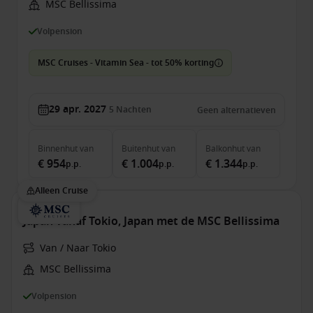
MSC Bellissima
Volpension
MSC Cruises - Vitamin Sea - tot 50% korting
29 apr. 2027
5
Nachten
Geen alternatieven
Binnenhut
van
Buitenhut
van
Balkonhut
van
€ 954
€ 1.004
€ 1.344
p.p.
p.p.
p.p.
Alleen Cruise
Japan vanaf Tokio, Japan met de MSC Bellissima
Van / Naar Tokio
MSC Bellissima
Volpension