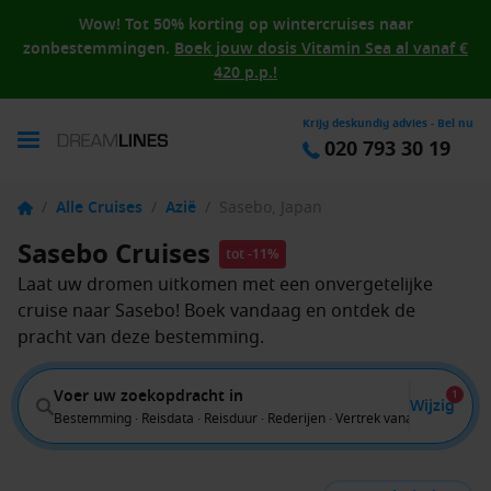
Wow! Tot 50% korting op wintercruises naar
zonbestemmingen.
Boek jouw dosis Vitamin Sea al vanaf €
420 p.p.!
Krijg deskundig advies - Bel nu
020 793 30 19
/
Alle Cruises
/
Azië
/
Sasebo, Japan
Sasebo Cruises
tot -11%
Laat uw dromen uitkomen met een onvergetelijke
cruise naar Sasebo! Boek vandaag en ontdek de
pracht van deze bestemming.
Voer uw zoekopdracht in
1
Wijzig
Bestemming · Reisdata · Reisduur · Rederijen · Vertrek vanaf