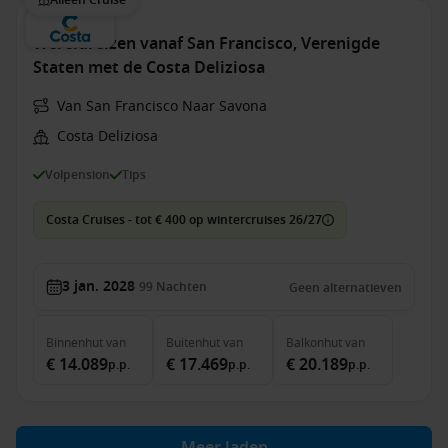
Alleen Cruise
Wereldreizen vanaf San Francisco, Verenigde
Staten met de Costa Deliziosa
Van San Francisco Naar Savona
Costa Deliziosa
Volpension
Tips
Costa Cruises - tot € 400 op wintercruises 26/27
3 jan. 2028
99
Nachten
Geen alternatieven
Binnenhut
van
Buitenhut
van
Balkonhut
van
€ 14.089
€ 17.469
€ 20.189
p.p.
p.p.
p.p.