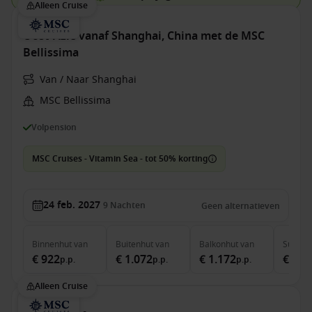
Alleen Cruise
Oost-Azië vanaf Shanghai, China met de MSC
Bellissima
Van / Naar Shanghai
MSC Bellissima
Volpension
MSC Cruises - Vitamin Sea - tot 50% korting
24 feb. 2027
9
Nachten
Geen alternatieven
Binnenhut
van
Buitenhut
van
Balkonhut
van
Suite
v
€ 922
€ 1.072
€ 1.172
€ 1.7
p.p.
p.p.
p.p.
Alleen Cruise