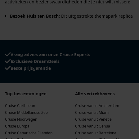
activiteiten en bezienswaardigheden die je niet wilt missen:
Bezoek Huis ten Bosch:
Dit uitgestrekte themapark replica
van
Nederland
biedt prachtige molens, tulpen en
grachten. Geniet van tentoonstellingen, festivals en lokale
gerechten die in het park worden aangeboden.
Verken het Sasebo Nabekouden navy museum:
Dit
museum vertelt de geschiedenis van de Japanse marine en
Vraag advies aan onze Cruise Experts
biedt een kijk op verschillende marineschepen.
Exclusieve DreamDeals
Beste prijsgarantie
Geniet van het uitzicht vanaf de Sasebo Bridge:
Deze
indrukwekkende brug biedt een prachtig uitzicht op de
haven en de omliggende bergen. Perfect voor foto’s!
Proef Sasebo-hamburgers:
Geniet van de unieke
Top bestemmingen
Alle vertrekhavens
hamburgers die zijn geïnspireerd op Amerikaanse stijl in
een van de vele restaurants in het gebied.
Cruise Caribbean
Cruise vanuit Amsterdam
Cruise Middellandse Zee
Cruise vanuit Miami
Natuurverkenning in de omgeving:
Sasebo is omgeven
Cruise Noorwegen
Cruise vanuit Venetië
door prachtige natuur. Maak een wandeling in het
Cruise Europa
Cruise vanuit Genua
Nagasaki
Prefectural Saikai National Park, dat bekend staat
Cruise Canarische Eilanden
Cruise vanuit Barcelona
om zijn adembenemende uitzichten en flora.