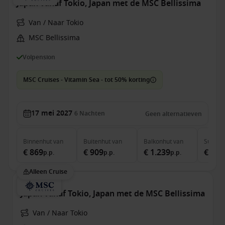
Japan vanaf Tokio, Japan met de MSC Bellissima
Van / Naar Tokio
MSC Bellissima
Volpension
MSC Cruises - Vitamin Sea - tot 50% korting
17 mei 2027
6
Nachten
Geen alternatieven
Binnenhut
van
Buitenhut
van
Balkonhut
van
Suite
v
€ 869
€ 909
€ 1.239
€ 2.1
p.p.
p.p.
p.p.
Alleen Cruise
Japan vanaf Tokio, Japan met de MSC Bellissima
Van / Naar Tokio