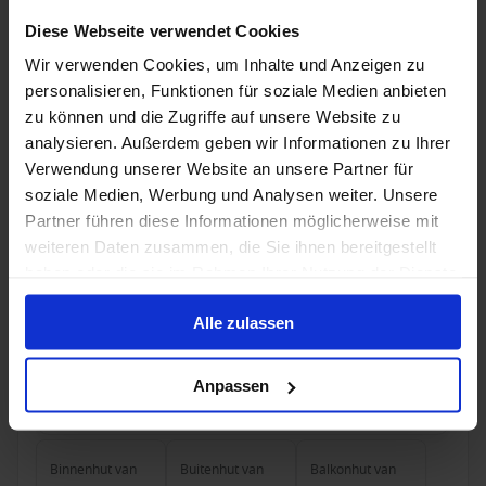
Diese Webseite verwendet Cookies
Binnenhut
van
Buitenhut
van
Balkonhut
van
Suite
v
€ 1.775
€ 1.925
€ 2.235
€ 4.0
p.p.
p.p.
p.p.
Wir verwenden Cookies, um Inhalte und Anzeigen zu
personalisieren, Funktionen für soziale Medien anbieten
Alleen Cruise
zu können und die Zugriffe auf unsere Website zu
Wereldreizen vanaf San Francisco, Verenigde
analysieren. Außerdem geben wir Informationen zu Ihrer
Staten met de Costa Deliziosa
Verwendung unserer Website an unsere Partner für
soziale Medien, Werbung und Analysen weiter. Unsere
Van San Francisco Naar Barcelona
Partner führen diese Informationen möglicherweise mit
Costa Deliziosa
weiteren Daten zusammen, die Sie ihnen bereitgestellt
haben oder die sie im Rahmen Ihrer Nutzung der Dienste
Volpension
Tips
gesammelt haben.
Alle zulassen
Costa Cruises - tot € 400 op wintercruises 26/27
Anpassen
3 jan. 2028
97
Nachten
Geen alternatieven
Binnenhut
van
Buitenhut
van
Balkonhut
van