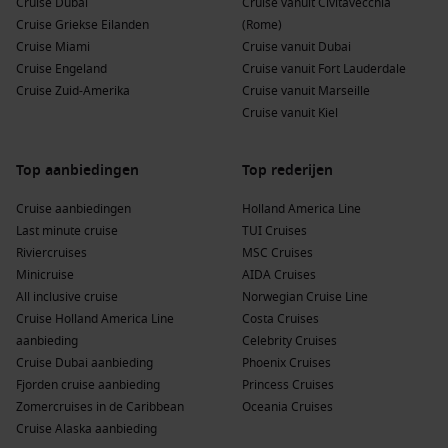
Cruise Dubai
Cruise vanuit Civitavecchia
Cruise Griekse Eilanden
(Rome)
Buienhavens voor en na Sasebo
Cruise Miami
Cruise vanuit Dubai
Tijdens je cruise naar Sasebo kunnen ook deze havens
Cruise Engeland
Cruise vanuit Fort Lauderdale
worden bezocht:
Cruise Zuid-Amerika
Cruise vanuit Marseille
Cruise vanuit Kiel
Shimizu
,
Japan
:
Deze haven biedt een prachtig uitzicht op
de iconische Fuji-berg. Bezoekers kunnen de Shiraito-
Top aanbiedingen
Top rederijen
watervallen verkennen of een lokale vismarkt bezoeken.
Cruise aanbiedingen
Holland America Line
Kanmon Strait,
Japan
:
Dit prachtige zeestraat heeft
Last minute cruise
TUI Cruises
indrukwekkende uitzichten en is beroemd om zijn snelle
Riviercruises
MSC Cruises
veerboten. Geniet van het uitzicht op de brug en het
Minicruise
AIDA Cruises
omliggende landschap.
All inclusive cruise
Norwegian Cruise Line
Jeju
Island,
Zuid-Korea
:
Dit populaire vakantiebestemming
Cruise Holland America Line
Costa Cruises
biedt prachtige stranden, vulkanische landschappen en
aanbieding
Celebrity Cruises
unieke culturele ervaringen zoals het bezoeken van
Cruise Dubai aanbieding
Phoenix Cruises
traditionele dorpen.
Fjorden cruise aanbieding
Princess Cruises
Busan
,
Zuid-Korea
:
Als de op een na grootste stad van
Zomercruises in de Caribbean
Oceania Cruises
Zuid-Korea, biedt Busan een mix van moderne en
Cruise Alaska aanbieding