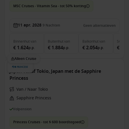
MSC Cruises - Vitamin Sea - tot 50% korting
11 apr. 2028
9
Nachten
Geen alternatieven
Binnenhut
van
Buitenhut
van
Balkonhut
van
Suite
v
€ 1.624
€ 1.884
€ 2.054
€ 3.7
p.p.
p.p.
p.p.
Alleen Cruise
Japan vanaf Tokio, Japan met de Sapphire
Princess
Van / Naar Tokio
Sapphire Princess
Volpension
Princess Cruises - tot $ 600 boordtegoed