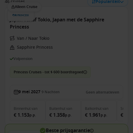
46 cruises
Populariteit
Alleen Cruise
Japan vanaf Tokio, Japan met de Sapphire
Princess
Van / Naar Tokio
Sapphire Princess
Volpension
Princess Cruises - tot $ 600 boordtegoed
9 mei 2027
9
Nachten
Geen alternatieven
Binnenhut
van
Buitenhut
van
Balkonhut
van
Suite
v
€ 1.153
€ 1.358
€ 1.961
€ 2.3
p.p.
p.p.
p.p.
Beste prijsgarantie