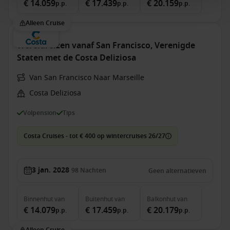
€ 14.059
€ 17.439
€ 20.159
p.p.
p.p.
p.p.
Alleen Cruise
Wereldreizen vanaf San Francisco, Verenigde
Staten met de Costa Deliziosa
Van San Francisco Naar Marseille
Costa Deliziosa
Volpension
Tips
Costa Cruises - tot € 400 op wintercruises 26/27
3 jan. 2028
98
Nachten
Geen alternatieven
Binnenhut
van
Buitenhut
van
Balkonhut
van
€ 14.079
€ 17.459
€ 20.179
p.p.
p.p.
p.p.