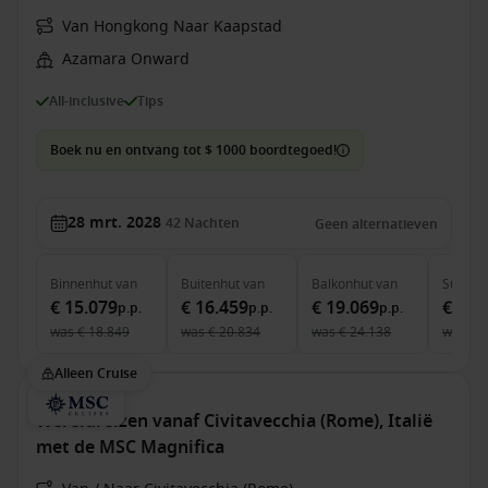
Van Hongkong Naar Kaapstad
Azamara Onward
All-inclusive
Tips
Boek nu en ontvang tot $ 1000 boordtegoed!
28 mrt. 2028
42
Nachten
Geen alternatieven
Binnenhut
van
Buitenhut
van
Balkonhut
van
Suite
v
€ 15.079
€ 16.459
€ 19.069
€ 29.
p.p.
p.p.
p.p.
was
€ 18.849
was
€ 20.834
was
€ 24.138
was
€ 
Alleen Cruise
Wereldreizen vanaf Civitavecchia (Rome), Italië
met de MSC Magnifica