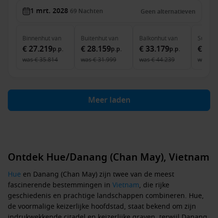
1 mrt. 2028
69
Nachten
Geen alternatieven
Binnenhut
van
Buitenhut
van
Balkonhut
van
Suite
v
€ 27.219
€ 28.159
€ 33.179
€ 49.
p.p.
p.p.
p.p.
was
€ 35.814
was
€ 31.999
was
€ 44.239
was
€ 
Meer laden
Ontdek Hue/Danang (Chan May), Vietnam
Hue
en Danang (Chan May) zijn twee van de meest
fascinerende bestemmingen in
Vietnam
, die rijke
geschiedenis en prachtige landschappen combineren. Hue,
de voormalige keizerlijke hoofdstad, staat bekend om zijn
indrukwekkende citadel en keizerlijke graven, terwijl Danang