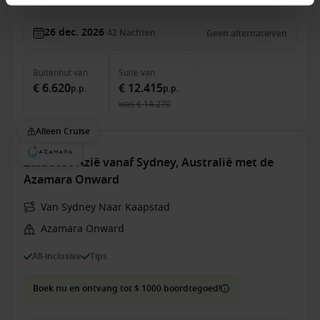
26 dec. 2026
42
Nachten
Geen alternatieven
Buitenhut
van
Suite
van
€ 6.620
€ 12.415
p.p.
p.p.
was
€ 14.270
Alleen Cruise
Zuidoost-Azië vanaf Sydney, Australië met de
Azamara Onward
Van Sydney Naar Kaapstad
Azamara Onward
All-inclusive
Tips
Boek nu en ontvang tot $ 1000 boordtegoed!