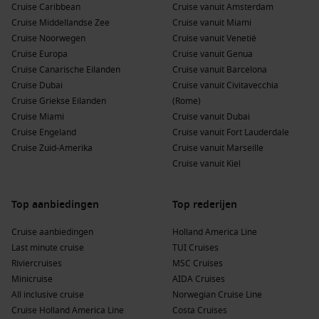
Cruise Caribbean
Cruise vanuit Amsterdam
Bezoek het War Remnants Museum en geniet van
Cruise Middellandse Zee
Cruise vanuit Miami
straatvoedsel in de levendige markten.
Cruise Noorwegen
Cruise vanuit Venetië
Cruise Europa
Cruise vanuit Genua
Populaire regio’s rondom Hue/Danang (Chan
Cruise Canarische Eilanden
Cruise vanuit Barcelona
May)
Cruise Dubai
Cruise vanuit Civitavecchia
Cruise Griekse Eilanden
(Rome)
Een cruise naar Hue/Danang biedt de mogelijkheid om
Cruise Miami
Cruise vanuit Dubai
verschillende interessante regio’s te verkennen:
Cruise Engeland
Cruise vanuit Fort Lauderdale
Cruise Zuid-Amerika
Cruise vanuit Marseille
Zuidoost-Azië
: Deze regio is beroemd om zijn rijke cultuur,
Cruise vanuit Kiel
indrukwekkende landschappen en diverse keukens. Een
cruise door Zuidoost-Azië is een ontdekkingstocht die nooit
verveelt.
Top aanbiedingen
Top rederijen
China
: Ontdek de oude beschaving en moderne wonderen
Cruise aanbiedingen
Holland America Line
van het grootste land ter wereld. Van de Grote Muur tot de
Last minute cruise
TUI Cruises
verfijnde keukens, China heeft veel te bieden aan
Riviercruises
MSC Cruises
cruisereizigers.
Minicruise
AIDA Cruises
Afrika
: Deze diverse continent is beroemd om zijn natuur
All inclusive cruise
Norwegian Cruise Line
en culturele rijkdom, van de wilde dieren in de bossen tot
Cruise Holland America Line
Costa Cruises