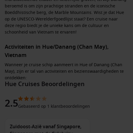
beroemd is om zijn prachtige stranden en de iconische
Boeddhistische berg, de Marble Mountains. Wist je dat Hue
op de UNESCO-Werelderfgoedlijst staat? Een cruise naar
deze regio biedt je de unieke kans om de cultuur en
schoonheid van Vietnam te ervaren!
Activiteiten in Hue/Danang (Chan May),
Vietnam
Wanneer je cruise schip aanmeert in Hue of Danang (Chan
May), zijn er tal van activiteiten en bezienswaardigheden te
ontdekken:
Hue Cruises Beoordelingen
Verken de Citadel van
Hue
: Dit indrukwekkende fort
herbergt de Verboden Purperen Stad en verschillende
2.5
andere historische gebouwen. Neem de tijd om door de
Gebaseerd op 1 klantbeoordelingen
muren te wandelen en de schoonheid van de architectuur
te waarderen.
Zuidoost-Azië vanaf Singapore,
Bezoek de keizerlijke tombes
: De eeuwenoude graven van