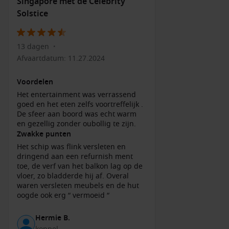
de keizers, zoals die van Tu Duc en Minh Mang, zijn
Singapore met de Celebrity
prachtig geplaatst in natuurlijke omgevingen en
Solstice
verkennen de geschiedenis van de Nguyen-dynastie.
Middagtocht op de Perfume River
: Geniet van een rustige
13 dagen
•
boottocht op de Perfume River, en ontdek de
Afvaartdatum: 11.27.2024
schilderachtige uitzichten op de stad en de tempels langs
de oevers.
Voordelen
Geniet van het strand in Danang
: De nabijheid van
Het entertainment was verrassend
Danang biedt toegang tot enkele van de mooiste stranden
goed en het eten zelfs voortreffelijk .
van Vietnam, zoals My Khe Beach, perfect voor
De sfeer aan boord was echt warm
ontspanning en watersporten.
en gezellig zonder oubollig te zijn.
Zwakke punten
Proef lokale gerechten
: Vergeet niet om enkele lokale
Het schip was flink versleten en
delicatessen te proeven zoals bun bo Hue en cao lau,
dringend aan een refurnish ment
bereid met verse ingrediënten die de regio uniek maken.
toe, de verf van het balkon lag op de
vloer, zo bladderde hij af. Overal
Populaire havens voor of na een cruise naar
waren versleten meubels en de hut
oogde ook erg “ vermoeid “
Hue/Danang (Chan May)
Wanneer je cruise naar Hue/Danang onderneemt, zijn hier
Hermie B.
enkele andere havens die je kunt verkennen: