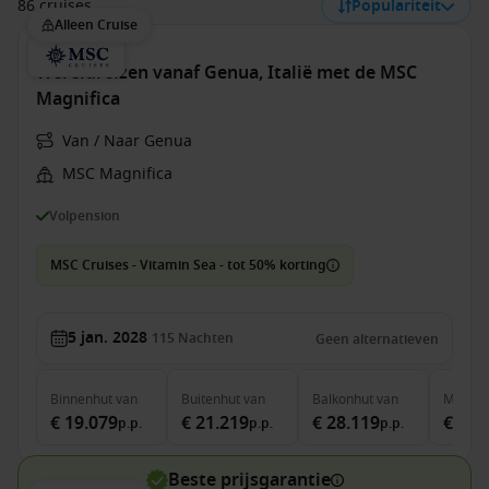
86 cruises
Populariteit
Alleen Cruise
Wereldreizen vanaf Genua, Italië met de MSC
Magnifica
Van / Naar Genua
MSC Magnifica
Volpension
MSC Cruises - Vitamin Sea - tot 50% korting
5 jan. 2028
115
Nachten
Geen alternatieven
Binnenhut
van
Buitenhut
van
Balkonhut
van
MSC Ya
€ 19.079
€ 21.219
€ 28.119
€ 71.
p.p.
p.p.
p.p.
Beste prijsgarantie