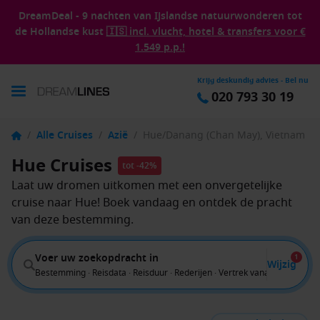
DreamDeal - 9 nachten van IJslandse natuurwonderen tot
de Hollandse kust
🇮🇸 incl. vlucht, hotel & transfers voor €
1.549 p.p.!
Krijg deskundig advies - Bel nu
020 793 30 19
/
Alle Cruises
/
Azië
/
Hue/Danang (Chan May), Vietnam
Hue Cruises
tot -42%
Laat uw dromen uitkomen met een onvergetelijke
cruise naar Hue! Boek vandaag en ontdek de pracht
van deze bestemming.
Voer uw zoekopdracht in
1
Wijzig
Bestemming · Reisdata · Reisduur · Rederijen · Vertrek vanaf