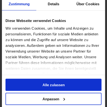
Zustimmung
Details
Über Cookies
MSC Cruises - Vitamin Sea - tot 50% korting
Diese Webseite verwendet Cookies
7 jan. 2028
115
Nachten
Geen alternatieven
Wir verwenden Cookies, um Inhalte und Anzeigen zu
personalisieren, Funktionen für soziale Medien anbieten
Binnenhut
van
Buitenhut
van
Balkonhut
van
MSC Ya
zu können und die Zugriffe auf unsere Website zu
€ 18.919
€ 21.219
€ 28.119
€ 71.
p.p.
p.p.
p.p.
analysieren. Außerdem geben wir Informationen zu Ihrer
Alleen Cruise
Verwendung unserer Website an unsere Partner für
soziale Medien, Werbung und Analysen weiter. Unsere
Zuidoost-Azië vanaf Singapore, Singapore met de
Partner führen diese Informationen möglicherweise mit
Sapphire Princess
weiteren Daten zusammen, die Sie ihnen bereitgestellt
haben oder die sie im Rahmen Ihrer Nutzung der Dienste
Van / Naar Singapore
gesammelt haben.
Sapphire Princess
Alle zulassen
Volpension
Anpassen
Princess Cruises - tot $ 600 boordtegoed