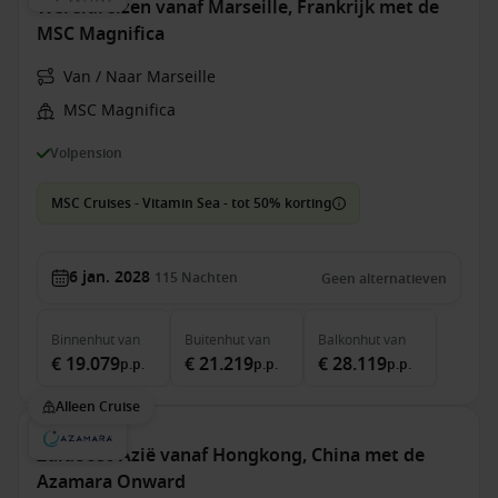
Wereldreizen vanaf Marseille, Frankrijk met de
MSC Magnifica
Van / Naar Marseille
MSC Magnifica
Volpension
MSC Cruises - Vitamin Sea - tot 50% korting
6 jan. 2028
115
Nachten
Geen alternatieven
Binnenhut
van
Buitenhut
van
Balkonhut
van
€ 19.079
€ 21.219
€ 28.119
p.p.
p.p.
p.p.
Alleen Cruise
Zuidoost-Azië vanaf Hongkong, China met de
Azamara Onward