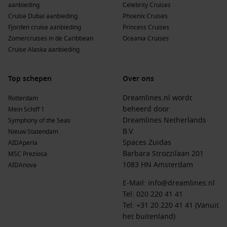
de historische steden.
aanbieding
Celebrity Cruises
Cruise Dubai aanbieding
Phoenix Cruises
Oost-Azië
: Landen zoals
Japan
en
Zuid-Korea
bieden een
Fjorden cruise aanbieding
Princess Cruises
combinatie van traditie en innovatie. Bezoek zowel
Zomercruises in de Caribbean
Oceania Cruises
historische plaatsen als moderne steden vol leven.
Cruise Alaska aanbieding
Japan
: Dit eilandland laat je kennismaken met unieke
cultuur en technologie. Verken de prachtige natuur en
Top schepen
Over ons
geniet van de traditionele Japanse keuken.
Dreamlines.nl wordt
Rotterdam
Populaire rederijen die Hue/Danang aandoen
beheerd door
Mein Schiff 1
Dreamlines Netherlands
TUI Cruises – Mein Schiff
: Met een vloot van 8 schepen
Symphony of the Seas
B.V.
biedt TUI Cruises –
Mein Schiff 1
schip aan dat
Nieuw Statendam
Spaces Zuidas
Hue/Danang aandoet, de
Mein Schiff 6
. Gewoonlijk vertrek
AIDAperla
Barbara Strozzilaan 201
vanuit Hongkong of Singapore, met een focus op
MSC Preziosa
1083 HN Amsterdam
gastvrijheid en ontspanning aan boord.
AIDAnova
Celebrity Cruises
: Met 17 schepen biedt Celebrity Cruises 2
E-Mail:
info@dreamlines.nl
schepen aan die Hue/Danang aandoen, zoals
Celebrity
Tel:
020 220 41 41
Solstice
en
Celebrity Millennium
. Gewoonlijk vertrek vanuit
Tel: +31 20 220 41 41 (Vanuit
Singapore of Hongkong, staan zij bekend om hun luxe
het buitenland)
verblijf en culinaire ervaringen.