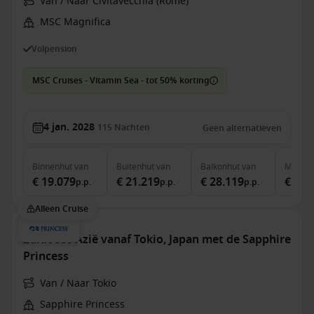
Van / Naar Civitavecchia (Rome)
MSC Magnifica
Volpension
MSC Cruises - Vitamin Sea - tot 50% korting
4 jan. 2028
115
Nachten
Geen alternatieven
Binnenhut
van
Buitenhut
van
Balkonhut
van
MSC Ya
€ 19.079
€ 21.219
€ 28.119
€ 71.
p.p.
p.p.
p.p.
Alleen Cruise
Zuidoost-Azië vanaf Tokio, Japan met de Sapphire
Princess
Van / Naar Tokio
Sapphire Princess