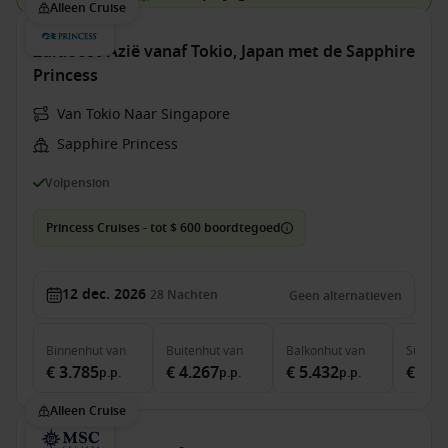
Alleen Cruise
Zuidoost-Azië vanaf Tokio, Japan met de Sapphire
Princess
Van Tokio Naar Singapore
Sapphire Princess
Volpension
Princess Cruises - tot $ 600 boordtegoed
12 dec. 2026
28
Nachten
Geen alternatieven
Binnenhut
van
Buitenhut
van
Balkonhut
van
Suite
v
€ 3.785
€ 4.267
€ 5.432
€ 7.1
p.p.
p.p.
p.p.
Alleen Cruise