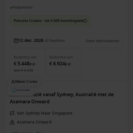
Volpension
Princess Cruises - tot $ 600 boordtegoed
12 dec. 2026
42
Nachten
Geen alternatieven
Buitenhut
van
Balkonhut
van
€ 5.448
€ 6.924
p.p.
p.p.
was
€ 6.335
Alleen Cruise
Zuidoost-Azië vanaf Sydney, Australië met de
Azamara Onward
Van Sydney Naar Singapore
Azamara Onward