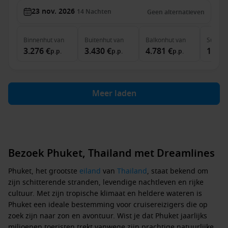
23 nov. 2026
14
Nachten
Geen alternatieven
Binnenhut
van
Buitenhut
van
Balkonhut
van
Suite
v
3.276 €
3.430 €
4.781 €
14.52
p.p.
p.p.
p.p.
Meer laden
Bezoek Phuket, Thailand met Dreamlines
Phuket, het grootste
eiland
van
Thailand
, staat bekend om
zijn schitterende stranden, levendige nachtleven en rijke
cultuur. Met zijn tropische klimaat en heldere wateren is
Phuket een ideale bestemming voor cruisereizigers die op
zoek zijn naar zon en avontuur. Wist je dat Phuket jaarlijks
miljoenen toeristen trekt vanwege zijn prachtige natuurlijke