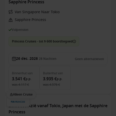
Sapphire Princess
Van Singapore Naar Tokio
Sapphire Princess
Volpension
Princess Cruises - tot $ 600 boordtegoed
26 dec. 2026
28
Nachten
Geen alternatieven
Binnenhut
van
Buitenhut
van
3.541 €
3.935 €
p.p.
p.p.
was
4.117 €
was
4.576 €
Alleen Cruise
Zuidoost-Azië vanaf Tokio, Japan met de Sapphire
Princess