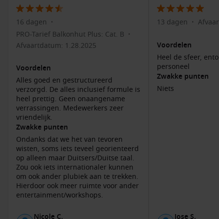
Sino-Portugese architectuur, en geniet van lokale cafés en
winkels.
16 dagen
13 dagen
Afvaar
•
•
Maak een boottocht naar de Phi Phi-eilanden: Verken de
PRO-Tarief Balkonhut Plus: Cat. B
•
adembenemende schoonheid van de nabijgelegen Phi Phi-
Voordelen
Afvaartdatum: 1.28.2025
eilanden met zijn prachtige stranden en kristalhelder
Heel de sfeer, ent
water.
personeel
Voordelen
Proef de lokale keuken: Phuket staat bekend om zijn
Zwakke punten
Alles goed en gestructureerd
heerlijke streetfood. Geniet van lokale delicatessen zoals
Niets
verzorgd. De alles inclusief formule is
Pad Thai, Massaman curry, en verse zeevruchten in een
heel prettig. Geen onaangename
verrassingen. Medewerkers zeer
van de vele restaurants.
vriendelijk.
Zwakke punten
Buienhavens voor en na Phuket, Thailand
Ondanks dat we het van tevoren
Tijdens je cruise naar Phuket kun je ook andere geweldige
wisten, soms iets teveel georienteerd
op alleen maar Duitsers/Duitse taal.
havens bezoeken:
Zou ook iets internationaler kunnen
om ook ander plubiek aan te trekken.
Singapore
, Singapore
: Een bruisende stadstaat die bekend
Hierdoor ook meer ruimte voor ander
staat om zijn moderne architectuur en rijke cultuur. Bezoek
entertainment/workshops.
Gardens by the Bay en Chinatown voor een authentieke
ervaring.
Nicole C.
Jose S.