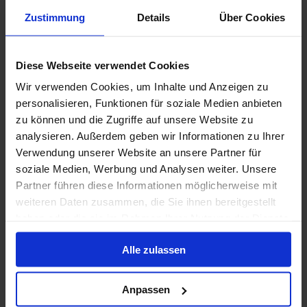
Princess Cruises - tot $ 600 boordtegoed
Zustimmung
Details
Über Cookies
12 dec. 2026
42
Nachten
Geen alternatieven
Diese Webseite verwendet Cookies
Buitenhut
van
Balkonhut
van
Wir verwenden Cookies, um Inhalte und Anzeigen zu
5.448 €
6.924 €
p.p.
p.p.
personalisieren, Funktionen für soziale Medien anbieten
was
6.335 €
zu können und die Zugriffe auf unsere Website zu
analysieren. Außerdem geben wir Informationen zu Ihrer
Alleen Cruise
Verwendung unserer Website an unsere Partner für
soziale Medien, Werbung und Analysen weiter. Unsere
Zuidoost-Azië vanaf Singapore, Singapore met de
Partner führen diese Informationen möglicherweise mit
Sapphire Princess
weiteren Daten zusammen, die Sie ihnen bereitgestellt
Van / Naar Singapore
haben oder die sie im Rahmen Ihrer Nutzung der Dienste
Sapphire Princess
gesammelt haben.
Alle zulassen
Volpension
Anpassen
Princess Cruises - tot $ 600 boordtegoed