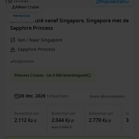
134 cruises
Populariteit
Alleen Cruise
Zuidoost-Azië vanaf Singapore, Singapore met de
Sapphire Princess
Van / Naar Singapore
Sapphire Princess
Volpension
Princess Cruises - tot $ 600 boordtegoed
26 dec. 2026
14
Nachten
Geen alternatieven
Binnenhut
van
Buitenhut
van
Balkonhut
van
Suite
v
2.112 €
2.044 €
2.770 €
3.533
p.p.
p.p.
p.p.
was
2.065 €