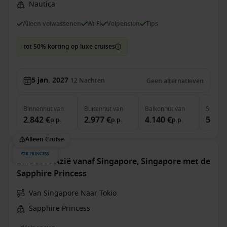
Nautica
Alleen volwassenen
Wi-Fi
Volpension
Tips
tot 50% korting op luxe cruises
5 jan. 2027
12
Nachten
Geen alternatieven
Binnenhut
van
Buitenhut
van
Balkonhut
van
Suite
v
2.842 €
2.977 €
4.140 €
5.977
p.p.
p.p.
p.p.
Alleen Cruise
Zuidoost-Azië vanaf Singapore, Singapore met de
Sapphire Princess
Van Singapore Naar Tokio
Sapphire Princess