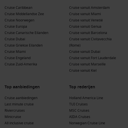
en culturen, van de pracht van Thailand tot de rijke
Cruise Caribbean
Cruise vanuit Amsterdam
geschiedenis van
Vietnam
en de eilanden van
Indonesië
.
Cruise Middellandse Zee
Cruise vanuit Miami
Sri Lanka
:
Dit eiland is rijk aan cultuur, met oude tempels,
Cruise Noorwegen
Cruise vanuit Venetië
prachtige natuur en heerlijke keuken. Bezoek Candys en
Cruise Europa
Cruise vanuit Genua
Sigiriya voor een onvergetelijke ervaring.
Cruise Canarische Eilanden
Cruise vanuit Barcelona
Cruise Dubai
Cruise vanuit Civitavecchia
Indonesië
:
Beroemd om zijn eilanden, zoals
Bali
en
Java
,
Cruise Griekse Eilanden
(Rome)
biedt dit land schitterende stranden, vulkanen en een
Cruise Miami
Cruise vanuit Dubai
unieke mix van culturen.
Cruise Engeland
Cruise vanuit Fort Lauderdale
Afrika
:
Van de prachtige natuur in
Kenia
en Tanzanië tot
Cruise Zuid-Amerika
Cruise vanuit Marseille
de rijke geschiedenis in
Egypte
, Afrika biedt avontuur en
Cruise vanuit Kiel
ontdekking.
Australië en Nieuw-Zeeland
:
Een unieke combinatie van
Top aanbiedingen
Top rederijen
adembenemende landschappen, rijke inheemse culturen
en moderne steden, perfect voor natuurliefhebbers en
Cruise aanbiedingen
Holland America Line
avonturiers.
Last minute cruise
TUI Cruises
Riviercruises
MSC Cruises
Belangrijke rederijen die Phuket bezoeken
Minicruise
AIDA Cruises
All inclusive cruise
Norwegian Cruise Line
Celebrity Cruises
: Met een vloot van 17 schepen,