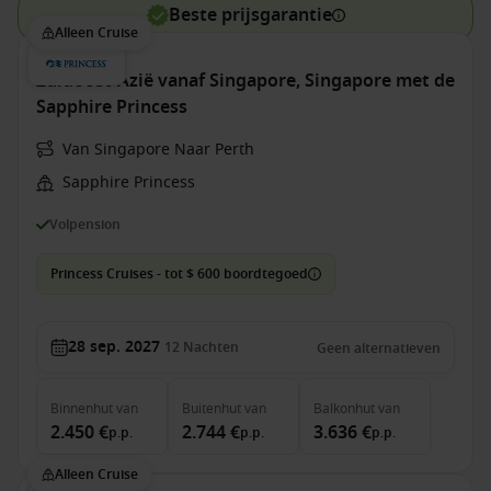
Beste prijsgarantie
Alleen Cruise
Zuidoost-Azië vanaf Singapore, Singapore met de
Sapphire Princess
Van Singapore Naar Perth
Sapphire Princess
Volpension
Princess Cruises - tot $ 600 boordtegoed
28 sep. 2027
12
Nachten
Geen alternatieven
Binnenhut
van
Buitenhut
van
Balkonhut
van
2.450 €
2.744 €
3.636 €
p.p.
p.p.
p.p.
Alleen Cruise