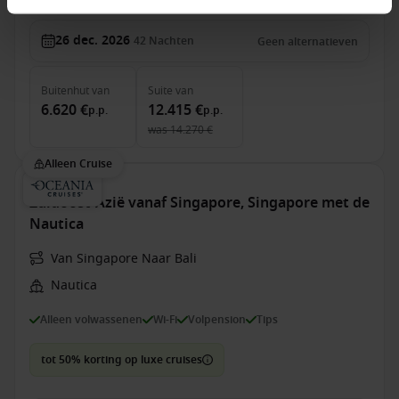
26 dec. 2026
42
Nachten
Geen alternatieven
Buitenhut
van
Suite
van
6.620 €
12.415 €
p.p.
p.p.
was
14.270 €
Alleen Cruise
Zuidoost-Azië vanaf Singapore, Singapore met de
Nautica
Van Singapore Naar Bali
Nautica
Alleen volwassenen
Wi-Fi
Volpension
Tips
tot 50% korting op luxe cruises