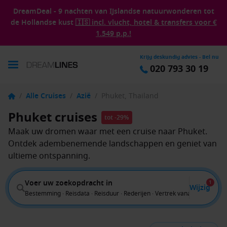
DreamDeal - 9 nachten van IJslandse natuurwonderen tot
de Hollandse kust
🇮🇸 incl. vlucht, hotel & transfers voor €
1.549 p.p.!
Krijg deskundig advies - Bel nu
020 793 30 19
/
Alle Cruises
/
Azië
/
Phuket, Thailand
Phuket cruises
tot -29%
Maak uw dromen waar met een cruise naar Phuket.
Ontdek adembenemende landschappen en geniet van
ultieme ontspanning.
Voer uw zoekopdracht in
1
Wijzig
Bestemming · Reisdata · Reisduur · Rederijen · Vertrek vanaf