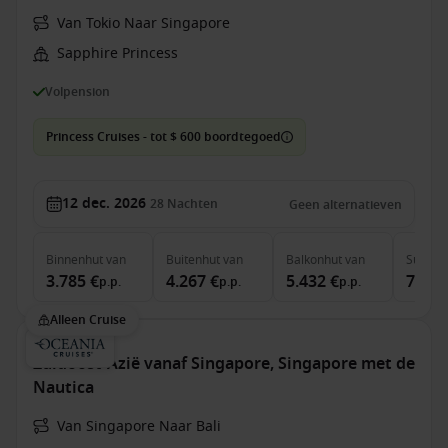
Van Tokio Naar Singapore
Sapphire Princess
Volpension
Princess Cruises - tot $ 600 boordtegoed
12 dec. 2026
28
Nachten
Geen alternatieven
Binnenhut
van
Buitenhut
van
Balkonhut
van
Suite
v
3.785 €
4.267 €
5.432 €
7.156
p.p.
p.p.
p.p.
Alleen Cruise
Zuidoost-Azië vanaf Singapore, Singapore met de
Nautica
Van Singapore Naar Bali