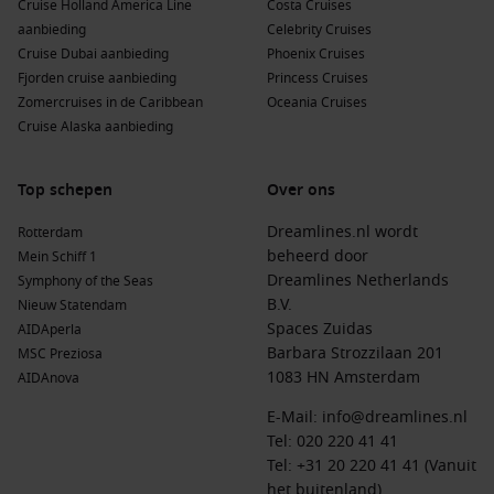
Cruise Holland America Line
Costa Cruises
waaronder
Celebrity Millennium
, biedt Celebrity Cruises
aanbieding
Celebrity Cruises
luxe cruises met eersteklas service, vertrekkend vanuit
Cruise Dubai aanbieding
Phoenix Cruises
Singapore of
Mumbai
.
Fjorden cruise aanbieding
Princess Cruises
Norwegian Cruise Line
: Met 21 schepen, waaronder
Zomercruises in de Caribbean
Oceania Cruises
Norwegian Sun
en
Norwegian Sky
, combineert Norwegian
Cruise Alaska aanbieding
een ontspannen cruisestijl met vele eet- en
entertainmentopties, vertrekkend vanuit Singapore of
Top schepen
Bangkok
.
Over ons
Princess Cruises
: Met 16 schepen, waaronder
Diamond
Dreamlines.nl wordt
Rotterdam
Princess
, staat Princess Cruises bekend om zijn
beheerd door
Mein Schiff 1
gastvrijheid en luxe ervaring, vaak vertrekkend vanuit
Dreamlines Netherlands
Symphony of the Seas
Singapore of
Tokio
.
B.V.
Nieuw Statendam
Royal Caribbean
: Met een vloot van 29 schepen, zoals
Spaces Zuidas
AIDAperla
Ovation of the Seas
en
Anthem of the Seas
Barbara Strozzilaan 201
, biedt Royal
MSC Preziosa
Caribbean spannende cruises met talloze activiteiten aan
1083 HN Amsterdam
AIDAnova
boord, vertrekkend vanuit Singapore.
E-Mail:
info@dreamlines.nl
TUI Cruises – Mein Schiff
: Met 8 schepen, waaronder
Mein
Tel:
020 220 41 41
Schiff 6
, biedt TUI Cruises een ontspannen cruise-ervaring
Tel: +31 20 220 41 41 (Vanuit
met een focus op gastronomische ervaringen, vertrekkend
het buitenland)