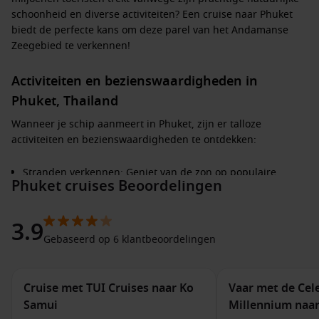
schoonheid en diverse activiteiten? Een cruise naar Phuket
biedt de perfecte kans om deze parel van het Andamanse
Zeegebied te verkennen!
Activiteiten en bezienswaardigheden in
Phuket, Thailand
Wanneer je schip aanmeert in Phuket, zijn er talloze
activiteiten en bezienswaardigheden te ontdekken:
Stranden verkennen: Geniet van de zon op populaire
Phuket cruises Beoordelingen
stranden zoals Patong Beach, Kata Beach en Karon Beach.
Deze stranden zijn perfect voor zwemmen, zonnebaden of
watersportactiviteiten.
3.9
Gebaseerd op 6 klantbeoordelingen
Bezoek de Big Buddha: Dit iconische 45 meter hoge
standbeeld biedt een prachtig uitzicht over het eiland. Het
is een must-see voor elke bezoeker van Phuket.
Cruise met TUI Cruises naar Ko
Vaar met de Cel
Ontdek de oude stad Phuket: Wandel door de kleurrijke
Samui
Millennium naar
straatjes van de oude stad, bewonder de goed bewaarde