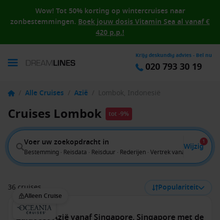
Wow! Tot 50% korting op wintercruises naar
zonbestemmingen.
Boek jouw dosis Vitamin Sea al vanaf €
420 p.p.!
Krijg deskundig advies - Bel nu
020 793 30 19
/
Alle Cruises
/
Azië
/
Lombok, Indonesië
Cruises Lombok
tot -9%
Voer uw zoekopdracht in
1
Wijzig
Bestemming · Reisdata · Reisduur · Rederijen · Vertrek vanaf
36 cruises
Populariteit
Alleen Cruise
Zuidoost-Azië vanaf Singapore, Singapore met de