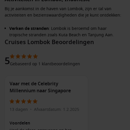
Bij je aankomst in de haven van Lombok, zijn er tal van
activiteiten en bezienswaardigheden die je kunt ontdekken:
Verken de stranden
: Lombok is beroemd om haar
tropische stranden zoals Kuta Beach en Tanjung Aan.
Cruises Lombok Beoordelingen
Geniet van zonnen, zwemmen of surfactiviteiten in de
prachtige golven.
Bezoek de traditionele Sasak-dorpen
: Ontdek de unieke
5
cultuur en tradities van de Sasak-bevolking. Bezoek dorpen
Gebaseerd op 1 klantbeoordelingen
zoals Sade, waar je traditionele huizen en ambachtelijke
producten kunt zien.
Vaar met de Celebrity
Hiking in het Rinjani National Park
: Voor avontuurlijke
Millennium naar Singapore
reizigers biedt het Rinjani National Park uitdagende
wandelroutes naar de krater van de vulkaan, met
spectaculaire uitzichten als beloning.
13 dagen
Afvaartdatum: 1.2.2025
•
Watervallen verkennen
: Bezoek prachtige watervallen
zoals Tiu Kelep en Sendang Gile, gelegen in het noorden
Voordelen
van Lombok. Deze watervallen zijn perfect voor een