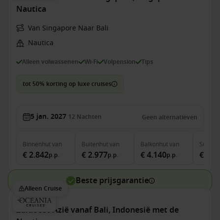
Nautica
Van Singapore Naar Bali
Nautica
Alleen volwassenen
Wi-Fi
Volpension
Tips
tot 50% korting op luxe cruises
5 jan. 2027
12
Nachten
Geen alternatieven
Binnenhut
van
Buitenhut
van
Balkonhut
van
Suite
v
€ 2.842
€ 2.977
€ 4.140
€ 5.8
p.p.
p.p.
p.p.
Beste prijsgarantie
Alleen Cruise
Zuidoost-Azië vanaf Bali, Indonesië met de