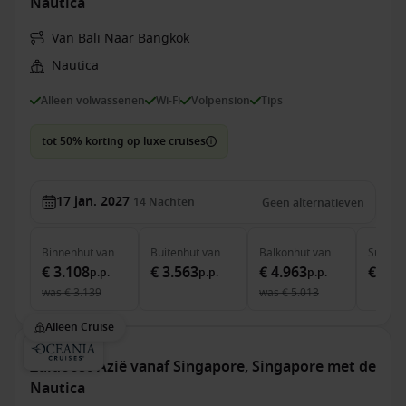
Nautica
Van Bali Naar Bangkok
Nautica
Alleen volwassenen
Wi-Fi
Volpension
Tips
tot 50% korting op luxe cruises
17 jan. 2027
14
Nachten
Geen alternatieven
Binnenhut
van
Buitenhut
van
Balkonhut
van
Suite
v
€ 3.108
€ 3.563
€ 4.963
€ 6.4
p.p.
p.p.
p.p.
was
€ 3.139
was
€ 5.013
Alleen Cruise
Zuidoost-Azië vanaf Singapore, Singapore met de
Nautica