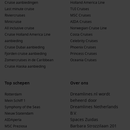
ideaal voor cultuurliefhebbers en avonturiers.
Cruise aanbiedingen
Holland America Line
Last minute cruise
TUI Cruises
Indonesië
: Met duizenden eilanden heeft Indonesië een
Riviercruises
MSC Cruises
ongelooflijke biodiversiteit en cultuur. Bezoek Bali,
Java
en
Minicruise
AIDA Cruises
Sumatra
voor unieke ervaringen.
All inclusive cruise
Norwegian Cruise Line
Australië en Nieuw-Zeeland
: Deze regio is beroemd om
Cruise Holland America Line
Costa Cruises
zijn prachtige natuur en unieke fauna. Een cruise biedt de
aanbieding
Celebrity Cruises
perfecte gelegenheid om iconische plekken zoals de
Great
Cruise Dubai aanbieding
Phoenix Cruises
Barrier Reef
en
Milford Sound
te verkennen.
Fjorden cruise aanbieding
Princess Cruises
Australië
: Dit enorme land biedt een scala aan
Zomercruises in de Caribbean
Oceania Cruises
avontuurlijke activiteiten, van de Outback tot de Sydney
Cruise Alaska aanbieding
Opera House. Perfect voor iedereen die van avontuur
houdt.
Top schepen
Over ons
Fiji
: Deze eilandengroep staat bekend om zijn prachtige
stranden en vriendelijke bevolking. Ideaal voor
Dreamlines.nl wordt
Rotterdam
ontspanning en verkenning van de onderwaterwereld.
beheerd door
Mein Schiff 1
Dreamlines Netherlands
Symphony of the Seas
B.V.
Populaire rederijen die Lombok aandoen
Nieuw Statendam
Spaces Zuidas
AIDAperla
Celebrity Cruises
: Met een vloot van 17 schepen biedt
Barbara Strozzilaan 201
MSC Preziosa