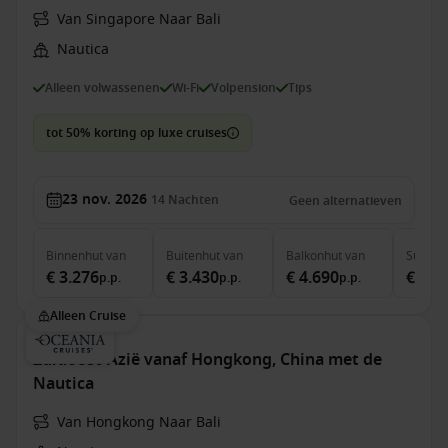
Van Singapore Naar Bali
Nautica
Alleen volwassenen
Wi-Fi
Volpension
Tips
tot 50% korting op luxe cruises
23 nov. 2026
14
Nachten
Geen alternatieven
Binnenhut
van
Buitenhut
van
Balkonhut
van
Suite
v
€ 3.276
€ 3.430
€ 4.690
€ 14.
p.p.
p.p.
p.p.
Alleen Cruise
Zuidoost-Azië vanaf Hongkong, China met de
Nautica
Van Hongkong Naar Bali