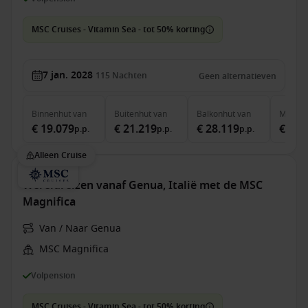
MSC Cruises - Vitamin Sea - tot 50% korting
7 jan. 2028
115
Nachten
Geen alternatieven
Binnenhut
van
Buitenhut
van
Balkonhut
van
MSC Ya
€ 19.079
€ 21.219
€ 28.119
€ 71.
p.p.
p.p.
p.p.
Alleen Cruise
Wereldreizen vanaf Genua, Italië met de MSC
Magnifica
Van / Naar Genua
MSC Magnifica
Volpension
MSC Cruises - Vitamin Sea - tot 50% korting