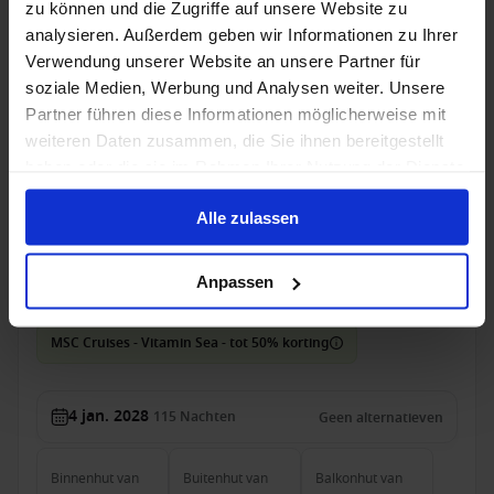
zu können und die Zugriffe auf unsere Website zu
Balkonhut
van
The Retreat
van
analysieren. Außerdem geben wir Informationen zu Ihrer
€ 1.970
€ 3.722
p.p.
p.p.
Verwendung unserer Website an unsere Partner für
soziale Medien, Werbung und Analysen weiter. Unsere
Alleen Cruise
Partner führen diese Informationen möglicherweise mit
weiteren Daten zusammen, die Sie ihnen bereitgestellt
Wereldreizen vanaf Civitavecchia (Rome), Italië
haben oder die sie im Rahmen Ihrer Nutzung der Dienste
met de MSC Magnifica
gesammelt haben.
Van / Naar Civitavecchia (Rome)
Alle zulassen
MSC Magnifica
Anpassen
Volpension
MSC Cruises - Vitamin Sea - tot 50% korting
4 jan. 2028
115
Nachten
Geen alternatieven
Binnenhut
van
Buitenhut
van
Balkonhut
van