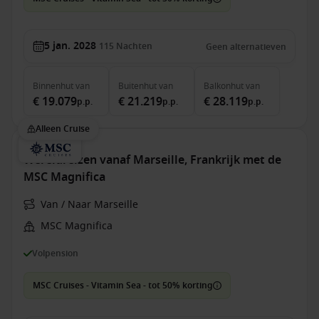
5 jan. 2028
115
Nachten
Geen alternatieven
Binnenhut
van
Buitenhut
van
Balkonhut
van
€ 19.079
€ 21.219
€ 28.119
p.p.
p.p.
p.p.
Alleen Cruise
Wereldreizen vanaf Marseille, Frankrijk met de
MSC Magnifica
Van / Naar Marseille
MSC Magnifica
Volpension
MSC Cruises - Vitamin Sea - tot 50% korting