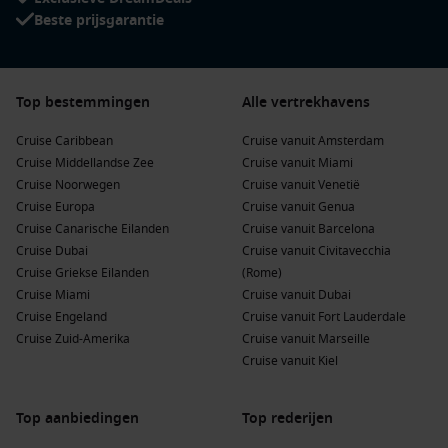
Phuket
,
Thailand
: Dit tropische eiland biedt prachtige
Beste prijsgarantie
stranden, een bruisend nachtleven en culturele
bezienswaardigheden zoals de Big Buddha en het oude
Phuket Town.
Laem Chabang (Bangkok)
,
Thailand
: De haven van
Top bestemmingen
Alle vertrekhavens
Bangkok biedt toegang tot de Thaise hoofdstad. Ontdek de
Grote Tempel en het Koninklijk Paleis, en probeer het
Cruise Caribbean
Cruise vanuit Amsterdam
straatvoedsel.
Cruise Middellandse Zee
Cruise vanuit Miami
Cruise Noorwegen
Cruise vanuit Venetië
Langkawi
,
Maleisië
: Dit eiland staat bekend om zijn
Cruise Europa
Cruise vanuit Genua
ongerepte stranden en weelderige regenwouden. Bezoek
Cruise Canarische Eilanden
Cruise vanuit Barcelona
de Langkawi Sky Bridge voor een prachtig uitzicht op de
Cruise Dubai
Cruise vanuit Civitavecchia
omgeving.
Cruise Griekse Eilanden
(Rome)
Cruise Miami
Cruise vanuit Dubai
Populaire regio’s rondom Lombok, Indonesië
Cruise Engeland
Cruise vanuit Fort Lauderdale
Een cruise naar Lombok biedt de kans om verschillende
Cruise Zuid-Amerika
Cruise vanuit Marseille
regio’s te verkennen:
Cruise vanuit Kiel
Zuidoost-Azië
: Deze regio omvat enkele van de mooiste en
Top aanbiedingen
Top rederijen
meest diverse landen ter wereld, van Thailand tot
Vietnam
,