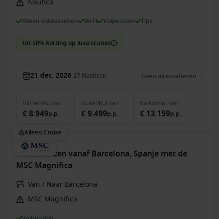
Nautica
Alleen volwassenen
Wi-Fi
Volpension
Tips
tot 50% korting op luxe cruises
21 dec. 2026
27
Nachten
Geen alternatieven
Binnenhut
van
Buitenhut
van
Balkonhut
van
€ 8.949
€ 9.499
€ 13.159
p.p.
p.p.
p.p.
Alleen Cruise
Wereldreizen vanaf Barcelona, Spanje met de
MSC Magnifica
Van / Naar Barcelona
MSC Magnifica
Volpension