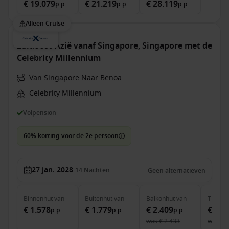
€ 19.079
€ 21.219
€ 28.119
p.p.
p.p.
p.p.
Alleen Cruise
Zuidoost-Azië vanaf Singapore, Singapore met de
Celebrity Millennium
Van Singapore Naar Benoa
Celebrity Millennium
Volpension
60% korting voor de 2e persoon
27 jan. 2028
14
Nachten
Geen alternatieven
Binnenhut
van
Buitenhut
van
Balkonhut
van
The Ret
€ 1.578
€ 1.779
€ 2.409
€ 7.8
p.p.
p.p.
p.p.
was
€ 2.433
was
€ 