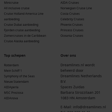
begint zodra je in Florida aankomt.
Minicruise
AIDA Cruises
All inclusive cruise
Norwegian Cruise Line
Enorme routekeuze
– je kunt makkelijk kiezen tussen
Cruise Holland America Line
Costa Cruises
meerdere eilandcombinaties, van relaxte strandstops tot
aanbieding
Celebrity Cruises
actieve excursies.
Cruise Dubai aanbieding
Phoenix Cruises
Fjorden cruise aanbieding
Miami als bonusbestemming
– plan een extra dag voor
Princess Cruises
Zomercruises in de Caribbean
South Beach, Wynwood of een trip naar de Everglades.
Oceania Cruises
Cruise Alaska aanbieding
Ideaal voor zonzoekers
– het Caribisch gebied is het hele
jaar aantrekkelijk, zeker als je de Nederlandse winter wilt
ontvluchten.
Top schepen
Over ons
Veel schepen, veel faciliteiten
– van grote resorts op zee
Dreamlines.nl wordt
Rotterdam
met waterparken tot wat rustigere schepen met focus op
beheerd door
Mein Schiff 1
gastronomie en service.
Dreamlines Netherlands
Symphony of the Seas
Handig te combineren met vliegreis
– met Miami als
B.V.
Nieuw Statendam
internationale luchthaven is het vaak makkelijk plannen,
Spaces Zuidas
AIDAperla
zeker als je ruim vooruit boekt.
Barbara Strozzilaan 201
MSC Preziosa
1083 HN Amsterdam
AIDAnova
Reistip:
Zet Miami niet “alleen” als vertrekpunt op je
E-Mail:
info@dreamlines.nl
planning. Een extra hotelnacht maakt je reis relaxter (geen