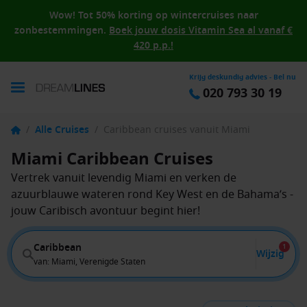
Wow! Tot 50% korting op wintercruises naar
zonbestemmingen.
Boek jouw dosis Vitamin Sea al vanaf €
420 p.p.!
Krijg deskundig advies - Bel nu
020 793 30 19
/
Alle Cruises
/
Caribbean cruises vanuit Miami
Miami Caribbean Cruises
Vertrek vanuit levendig Miami en verken de
azuurblauwe wateren rond Key West en de Bahama’s -
jouw Caribisch avontuur begint hier!
Caribbean
1
Wijzig
van: Miami, Verenigde Staten