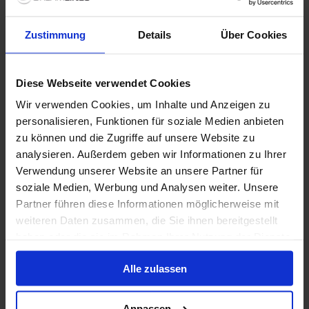
Volpension
Zustimmung
Details
Über Cookies
MSC Cruises - Vitamin Sea - tot 50% korting
Diese Webseite verwendet Cookies
5 dec. 2026
8
Nachten
Geen alternatieven
Wir verwenden Cookies, um Inhalte und Anzeigen zu
personalisieren, Funktionen für soziale Medien anbieten
Binnenhut
van
Buitenhut
van
Balkonhut
van
Suite
v
zu können und die Zugriffe auf unsere Website zu
€ 609
€ 759
€ 889
€ 2.6
p.p.
p.p.
p.p.
analysieren. Außerdem geben wir Informationen zu Ihrer
Verwendung unserer Website an unsere Partner für
Alleen Cruise
soziale Medien, Werbung und Analysen weiter. Unsere
Caribbean vanaf Miami, Verenigde Staten met de
Partner führen diese Informationen möglicherweise mit
MSC Meraviglia
weiteren Daten zusammen, die Sie ihnen bereitgestellt
haben oder die sie im Rahmen Ihrer Nutzung der Dienste
Van / Naar Miami
gesammelt haben.
MSC Meraviglia
Alle zulassen
Volpension
Anpassen