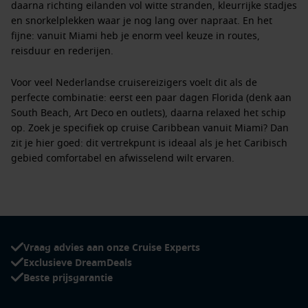
daarna richting eilanden vol witte stranden, kleurrijke stadjes
en snorkelplekken waar je nog lang over napraat. En het
fijne: vanuit Miami heb je enorm veel keuze in routes,
reisduur en rederijen.
Voor veel Nederlandse cruisereizigers voelt dit als de
perfecte combinatie: eerst een paar dagen Florida (denk aan
South Beach, Art Deco en outlets), daarna relaxed het schip
op. Zoek je specifiek op
cruise Caribbean vanuit Miami
? Dan
zit je hier goed: dit vertrekpunt is ideaal als je het Caribisch
gebied comfortabel en afwisselend wilt ervaren.
Wat is een Caribbean cruise vanuit Miami?
Een Caribbean cruise vanuit Miami is een zeecruise waarbij
je reis start in de haven van Miami en je daarna meerdere
Caribische bestemmingen bezoekt. Je vaart bijvoorbeeld naar
Vraag advies aan onze Cruise Experts
de Bahama’s, de oostelijke eilanden (zoals St. Maarten of de
Exclusieve DreamDeals
Amerikaanse Maagdeneilanden) of juist de westelijke route
Beste prijsgarantie
richting Mexico en Honduras. Welke kant je op gaat, hangt af
van je reisschema en wat jij het liefst doet: strandhoppen,