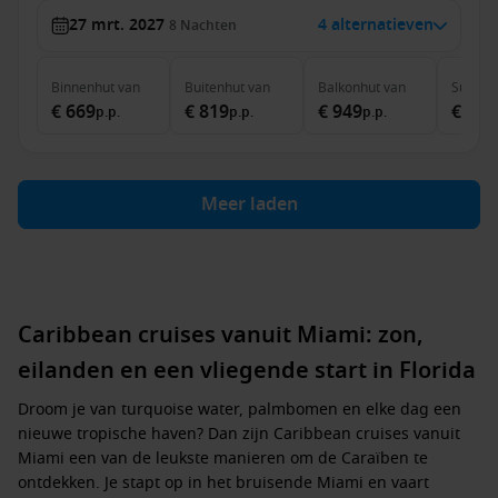
27 mrt. 2027
4 alternatieven
8
Nachten
Binnenhut
van
Buitenhut
van
Balkonhut
van
Suite
v
€ 669
€ 819
€ 949
€ 2.8
p.p.
p.p.
p.p.
Meer laden
Caribbean cruises vanuit Miami: zon,
eilanden en een vliegende start in Florida
Droom je van turquoise water, palmbomen en elke dag een
nieuwe tropische haven? Dan zijn Caribbean cruises vanuit
Miami een van de leukste manieren om de Caraïben te
ontdekken. Je stapt op in het bruisende Miami en vaart