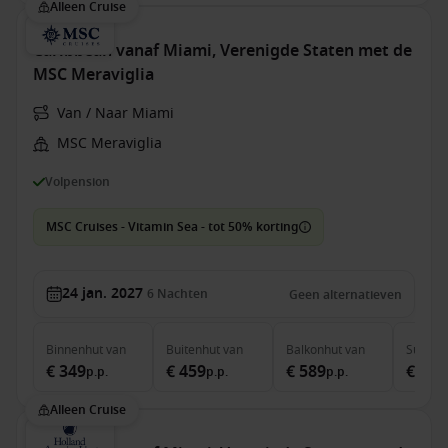
Alleen Cruise
Caribbean vanaf Miami, Verenigde Staten met de
MSC Meraviglia
Van / Naar Miami
MSC Meraviglia
Volpension
MSC Cruises - Vitamin Sea - tot 50% korting
24 jan. 2027
6
Nachten
Geen alternatieven
Binnenhut
van
Buitenhut
van
Balkonhut
van
Suite
v
€ 349
€ 459
€ 589
€ 2.0
p.p.
p.p.
p.p.
Alleen Cruise