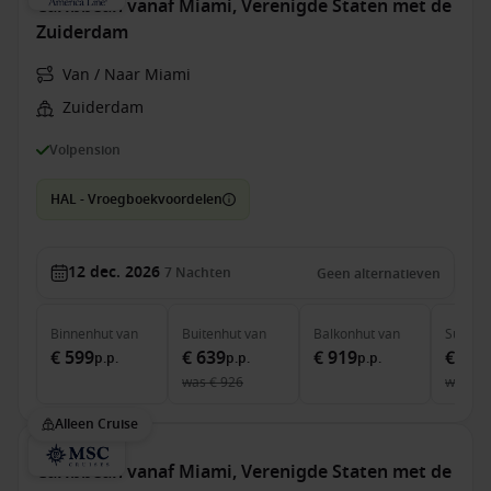
Caribbean vanaf Miami, Verenigde Staten met de
Zuiderdam
Van / Naar Miami
Zuiderdam
Volpension
HAL - Vroegboekvoordelen
12 dec. 2026
7
Nachten
Geen alternatieven
Binnenhut
van
Buitenhut
van
Balkonhut
van
Suite
v
€ 599
€ 639
€ 919
€ 1.6
p.p.
p.p.
p.p.
was
€ 926
was
€ 
Alleen Cruise
Caribbean vanaf Miami, Verenigde Staten met de