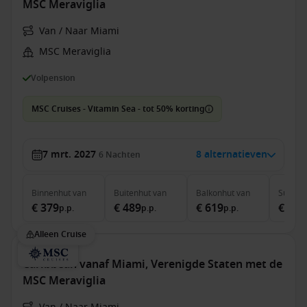
MSC Meraviglia
Van / Naar Miami
MSC Meraviglia
Volpension
MSC Cruises - Vitamin Sea - tot 50% korting
7 mrt. 2027
8 alternatieven
6
Nachten
Binnenhut
van
Buitenhut
van
Balkonhut
van
Suite
v
€ 379
€ 489
€ 619
€ 2.1
p.p.
p.p.
p.p.
Alleen Cruise
Caribbean vanaf Miami, Verenigde Staten met de
MSC Meraviglia