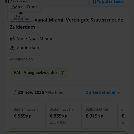
817 cruises
Populariteit
Alleen Cruise
Caribbean vanaf Miami, Verenigde Staten met de
Zuiderdam
Van / Naar Miami
Zuiderdam
Volpension
HAL - Vroegboekvoordelen
28 nov. 2026
2 alternatieven
7
Nachten
Binnenhut
van
Buitenhut
van
Balkonhut
van
Suite
v
€ 589
€ 639
€ 919
€ 1.7
p.p.
p.p.
p.p.
was
€ 926
was
€ 