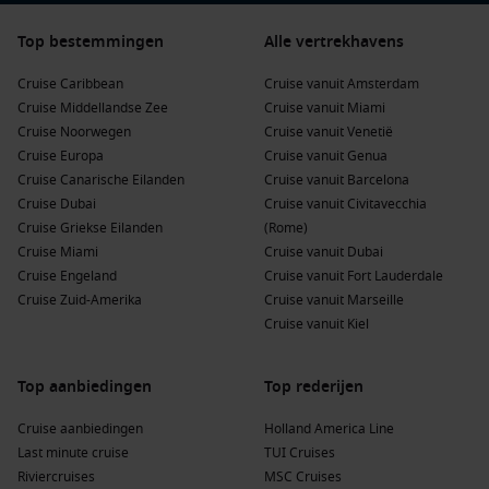
cultuur, natuur of een mix.
Top bestemmingen
Alle vertrekhavens
Reisduur:
vaak 3 tot 14 nachten (met korte
Cruise Caribbean
Cruise vanuit Amsterdam
“weekendcruises” én langere eilandroutes).
Cruise Middellandse Zee
Cruise vanuit Miami
Type route:
oostelijk, westelijk of een combinatie, soms
Cruise Noorwegen
Cruise vanuit Venetië
met extra stop op een privé-eiland.
Cruise Europa
Cruise vanuit Genua
Cruise Canarische Eilanden
Cruise vanuit Barcelona
Voor en na de cruise:
Miami is ideaal om te verlengen met
Cruise Dubai
Cruise vanuit Civitavecchia
een citytrip of stranddagen.
Cruise Griekse Eilanden
(Rome)
Cruise Miami
Cruise vanuit Dubai
Omdat Miami zo’n grote cruisehub is, vertrekken er het hele
Cruise Engeland
Cruise vanuit Fort Lauderdale
jaar door schepen. Dat betekent: veel afvaarten, veel
Cruise Zuid-Amerika
Cruise vanuit Marseille
aanbiedingen en vaak ook mooie hutkeuzes als je op tijd
Cruise vanuit Kiel
boekt.
Voordelen van Caribbean cruises vanuit Miami
Top aanbiedingen
Top rederijen
Waarom kiezen zoveel cruisereizigers voor Miami als
Cruise aanbiedingen
Holland America Line
startpunt? Simpel: je krijgt veel Caraïben in weinig tijd, met
Last minute cruise
TUI Cruises
een uitstekende logistiek en een vakantiegevoel dat meteen
Riviercruises
MSC Cruises