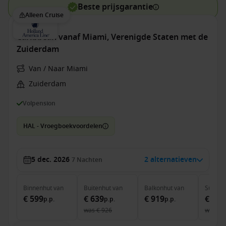
Beste prijsgarantie
Alleen Cruise
Caribbean vanaf Miami, Verenigde Staten met de
Zuiderdam
Van / Naar Miami
Zuiderdam
Volpension
HAL - Vroegboekvoordelen
5 dec. 2026
2 alternatieven
7
Nachten
Binnenhut
van
Buitenhut
van
Balkonhut
van
Suite
v
€ 599
€ 639
€ 919
€ 1.7
p.p.
p.p.
p.p.
was
€ 926
was
€ 