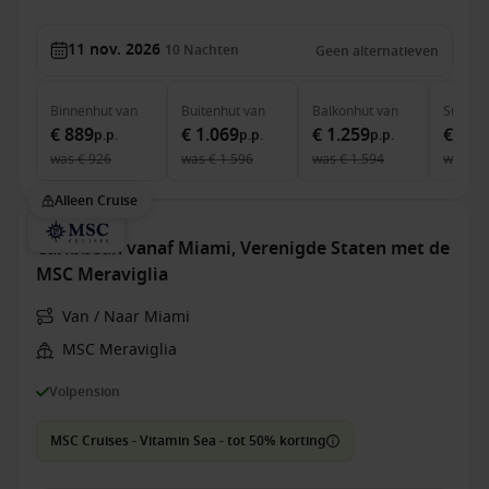
11 nov. 2026
10
Nachten
Geen alternatieven
Binnenhut
van
Buitenhut
van
Balkonhut
van
Suite
v
€ 889
€ 1.069
€ 1.259
€ 3.0
p.p.
p.p.
p.p.
was
€ 926
was
€ 1.596
was
€ 1.594
was
€ 
Alleen Cruise
Caribbean vanaf Miami, Verenigde Staten met de
MSC Meraviglia
Van / Naar Miami
MSC Meraviglia
Volpension
MSC Cruises - Vitamin Sea - tot 50% korting