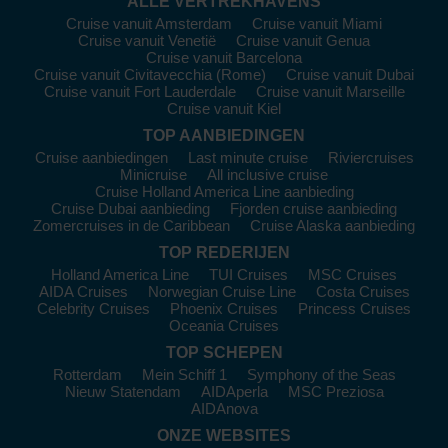
parelvormige kustlijn van de Straat van Messina. Vergeet niet
ALLE VERTREKHAVENS
het lokale Sicilië-proefmenu in een restaurant aan de kust te
Cruise vanuit Amsterdam
Cruise vanuit Miami
Cruise vanuit Venetië
Cruise vanuit Genua
proberen.
Cruise vanuit Barcelona
Palermo
:
De hoofdstad van Sicilië biedt een rijke mix van
Cruise vanuit Civitavecchia (Rome)
Cruise vanuit Dubai
historie, cultuur en uitzonderlijke gastronomie. Bezoek het
Cruise vanuit Fort Lauderdale
Cruise vanuit Marseille
Cruise vanuit Kiel
Palazzo dei Normanni en de prachtige kathedraal van
Palermo. Proef cannoli en arancini in een van de populaire
TOP AANBIEDINGEN
lokale eetgelegenheden en verken de historische markten,
Cruise aanbiedingen
Last minute cruise
Riviercruises
zoals de beroemde Ballarò-markt.
Minicruise
All inclusive cruise
Cruise Holland America Line aanbieding
Bari
:
De mooiste stad aan de Adriatische kust, Bari heeft
Cruise Dubai aanbieding
Fjorden cruise aanbieding
talloze charme en een verscheidenheid aan eetgelegenheden
Zomercruises in de Caribbean
Cruise Alaska aanbieding
en winkels. Bezoek het oude stadscentrum en bewonder de
TOP REDERIJEN
Basilica di San Nicola. Geniet nog voor het diner van een
Holland America Line
TUI Cruises
MSC Cruises
aperitivo met lokale gerechten.
AIDA Cruises
Norwegian Cruise Line
Costa Cruises
Straat van Messina
:
Geniet van de panoramische
Celebrity Cruises
Phoenix Cruises
Princess Cruises
uitzichten op deze prachtige waterweg. Onderneem een cruise
Oceania Cruises
in de regio voor een onvergetelijke ervaring. Spot de
TOP SCHEPEN
indrukwekkende vuurtorens en geniet van het uitzicht over de
Rotterdam
Mein Schiff 1
Symphony of the Seas
bergen en zee. Perfect voor een rustige tocht over het water.
Nieuw Statendam
AIDAperla
MSC Preziosa
AIDAnova
De Ideale Tijd voor een Cruise naar
ONZE WEBSITES