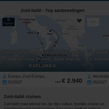
Zuid-Italië - Top aanbevelingen
Westelijke Middellandse Zee vanaf
Westelij
Civitavecchia (Rome), Italië met de
La Vallett
EXPLORA II
Europa, Zuid-Europa,Middellandse Zee,Westelijke Middellandse Zee,Italië,Zuid-Italië,Sicilië,Adriatische Zee
€ 2.940
van
01/2027
05/2027
Zuid-Italië cruises
Zuid-Italië staat bekend om zijn rijke cultuur, heerlijke keuken en
adembenemende landschappen. Een cruise biedt de perfecte