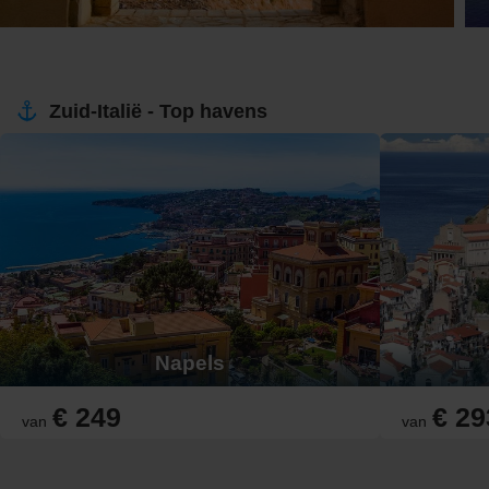
Zuid-Italië - Top havens
Napels
€ 249
€ 29
van
van