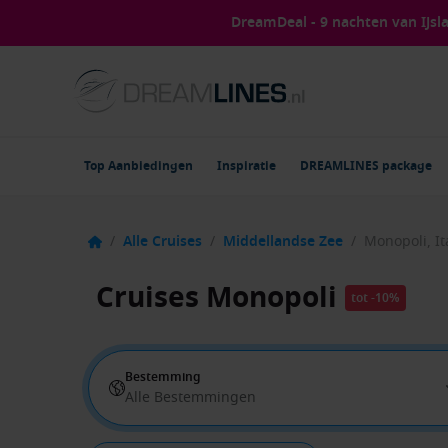
DreamDeal - 9 nachten van IJs
Top Aanbiedingen
Inspiratie
DREAMLINES package
/
Alle Cruises
/
Middellandse Zee
/
Monopoli, It
Cruises Monopoli
tot -10%
Bestemming
Alle Bestemmingen