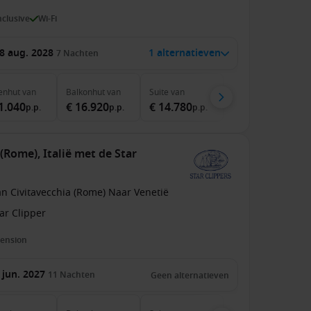
inclusive
Wi-Fi
8 aug. 2028
1 alternatieven
7
Nachten
enhut
van
Balkonhut
van
Suite
van
1.040
€ 16.920
€ 14.780
p.p.
p.p.
p.p.
(Rome), Italië met de Star
n Civitavecchia (Rome) Naar Venetië
ar Clipper
pension
 jun. 2027
11
Nachten
Geen alternatieven