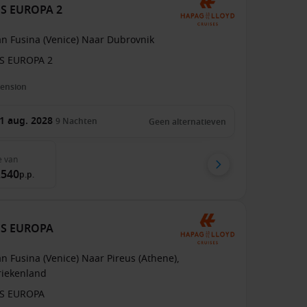
 MS EUROPA 2
an Fusina (Venice) Naar Dubrovnik
S EUROPA 2
pension
1 aug. 2028
9
Nachten
Geen alternatieven
e
van
.540
p.p.
 MS EUROPA
n Fusina (Venice) Naar Pireus (Athene),
riekenland
S EUROPA