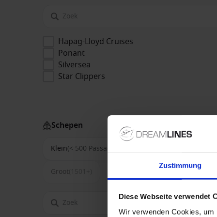
Hapag-Lloyd Cruises
Ponant
Silversea
Star Clippers
Schepen
Klein
(< 500 Passagiers)
Middel
(500-1500)
Zustimmung
Groot
(1501+)
Diese Webseite verwendet 
Wir verwenden Cookies, um I