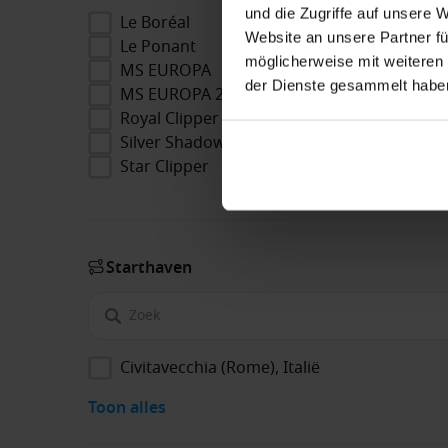
und die Zugriffe auf unsere 
Le Boréal
Website an unsere Partner fü
Le Ponant
möglicherweise mit weiteren
MS EUROPA
der Dienste gesammelt habe
MS EUROPA 2
Royal Clipper
Silver Shadow
Star Clipper
Start­haven
Civitavecchia (Rome), Italië
Toon alles