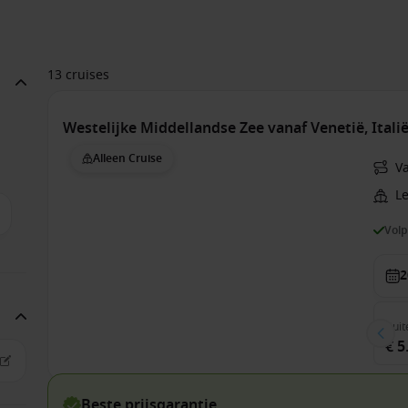
13 cruises
Westelijke Middellandse Zee vanaf Venetië, Itali
Alleen Cruise
Va
Le
Vol
2
Buit
€ 5
Beste prijsgarantie