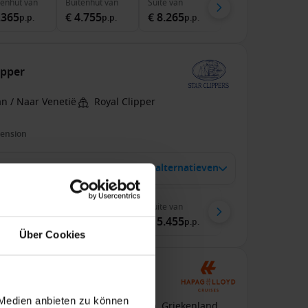
nenhut
van
Buitenhut
van
Suite
van
.365
€ 4.755
€ 8.265
p.p.
p.p.
p.p.
ipper
n / Naar Venetië
Royal Clipper
pension
 aug. 2027
2 alternatieven
7
Nachten
nenhut
van
Buitenhut
van
Suite
van
.035
€ 3.165
€ 5.455
p.p.
p.p.
p.p.
Über Cookies
Kroatië met de MS EUROPA 2
 Medien anbieten zu können
an Dubrovnik Naar Pireus (Athene), Griekenland