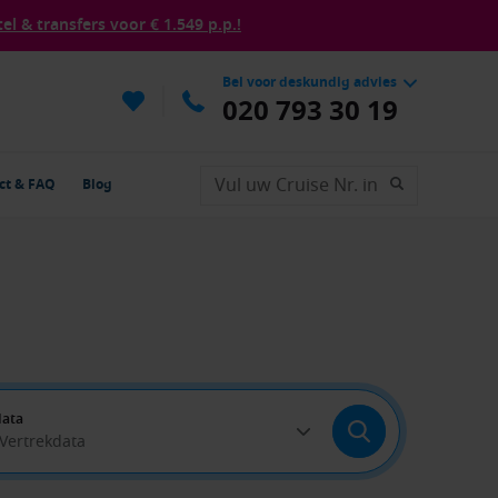
tel & transfers voor € 1.549 p.p.!
Bel voor deskundig advies
020 793 30 19
ct & FAQ
Blog
data
 Vertrekdata