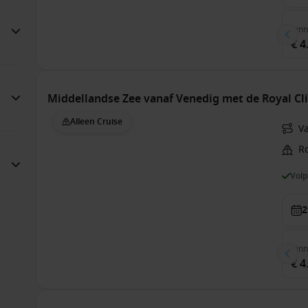
Bin
€ 4
Middellandse Zee vanaf Venedig met de Royal Cl
Alleen Cruise
Va
Ro
Vol
2
Bin
€ 4