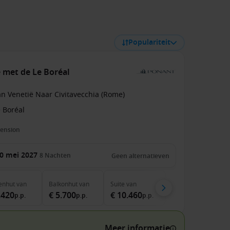
Populariteit
ë met de Le Boréal
n Venetië Naar Civitavecchia (Rome)
 Boréal
pension
0 mei 2027
8
Nachten
Geen alternatieven
enhut
van
Balkonhut
van
Suite
van
.420
€ 5.700
€ 10.460
p.p.
p.p.
p.p.
Meer informatie