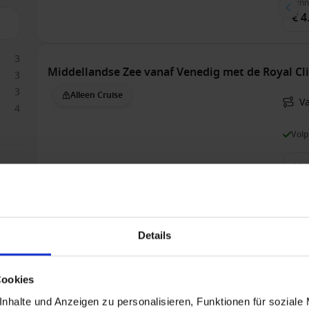
Bin
€ 4
3
Middellandse Zee vanaf Venedig met de Royal Cl
3
3
Alleen Cruise
Va
4
Vol
7
Bin
€ 3
Details
Oostelijke Middellandse Zee vanaf Dubrovnik, 
Cookies
Alleen Cruise
nhalte und Anzeigen zu personalisieren, Funktionen für soziale
V