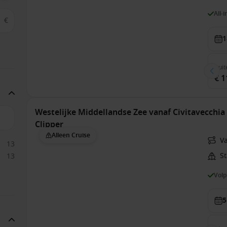
All-
€
1
Buit
€ 1
Westelijke Middellandse Zee vanaf Civitavecchia 
Clipper
Alleen Cruise
Va
13
St
13
Vol
5