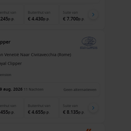
nenhut
van
Buitenhut
van
Suite
van
.245
€ 4.430
€ 7.700
p.p.
p.p.
p.p.
ipper
n Venetië Naar Civitavecchia (Rome)
yal Clipper
pension
9 aug. 2026
11
Nachten
Geen alternatieven
nenhut
van
Buitenhut
van
Suite
van
.455
€ 4.655
€ 8.135
p.p.
p.p.
p.p.