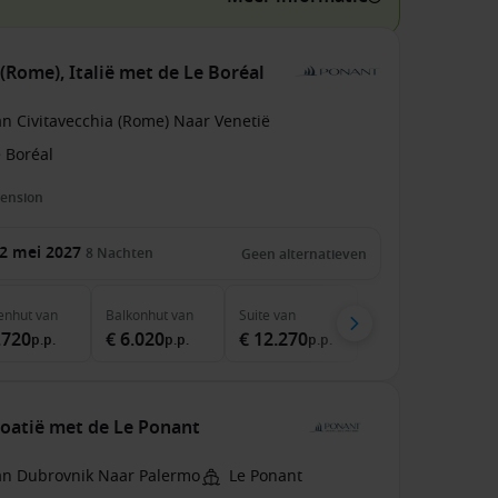
(Rome), Italië met de Le Boréal
n Civitavecchia (Rome) Naar Venetië
 Boréal
pension
2 mei 2027
8
Nachten
Geen alternatieven
enhut
van
Balkonhut
van
Suite
van
.720
€ 6.020
€ 12.270
p.p.
p.p.
p.p.
roatië met de Le Ponant
an Dubrovnik Naar Palermo
Le Ponant