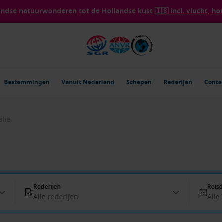
landse natuurwonderen tot de Hollandse kust
🇮🇸 incl. vlucht, ho
Bestemmingen
Vanuit Nederland
Schepen
Rederijen
Conta
alië
Rederijen
Reis
Alle rederijen
Alle