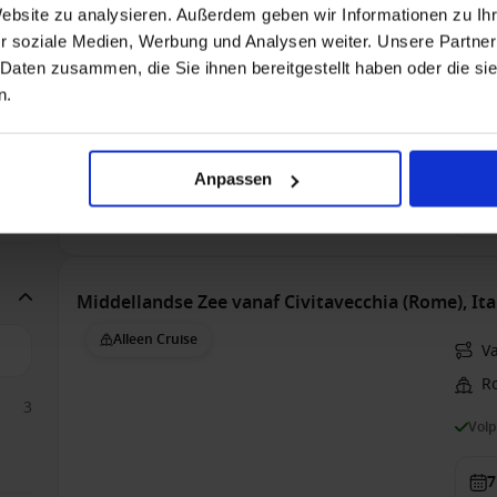
Website zu analysieren. Außerdem geben wir Informationen zu I
2
M
r soziale Medien, Werbung und Analysen weiter. Unsere Partner
1
 Daten zusammen, die Sie ihnen bereitgestellt haben oder die s
Vol
1
n.
2
2
3
3
Anpassen
1
Suit
€ 7
Middellandse Zee vanaf Civitavecchia (Rome), Ita
Alleen Cruise
Va
Ro
3
Vol
7