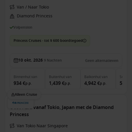
Van / Naar Tokio
Diamond Princess
Volpension
Princess Cruises - tot $ 600 boordtegoed
10 okt. 2026
9
Nachten
Geen alternatieven
Binnenhut
van
Buitenhut
van
Balkonhut
van
Suite
v
934 €
1,439 €
4,942 €
5,812
p.p.
p.p.
p.p.
Alleen Cruise
Oost-Azië vanaf Tokio, Japan met de Diamond
Princess
Van Tokio Naar Singapore