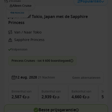
15 cruises
Populariteit
Alleen Cruise
Japan vanaf Tokio, Japan met de Sapphire
Princess
Van / Naar Tokio
Sapphire Princess
Volpension
Princess Cruises - tot $ 600 boordtegoed
12 aug. 2028
21
Nachten
Geen alternatieven
Binnenhut
van
Buitenhut
van
Balkonhut
van
Suite
v
2,587 €
2,939 €
4,660 €
5,073
p.p.
p.p.
p.p.
Beste prijsgarantie