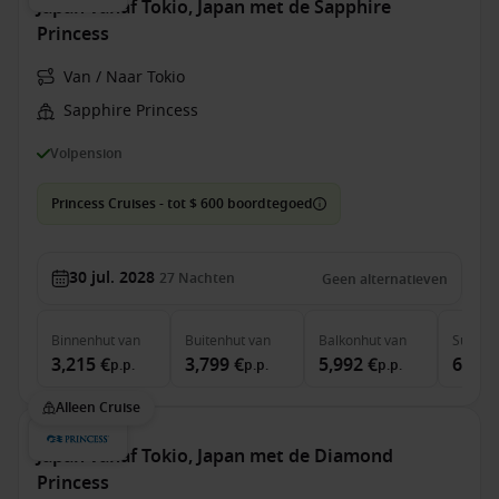
Japan vanaf Tokio, Japan met de Sapphire
Princess
Van / Naar Tokio
Sapphire Princess
Volpension
Princess Cruises - tot $ 600 boordtegoed
30 jul. 2028
27
Nachten
Geen alternatieven
Binnenhut
van
Buitenhut
van
Balkonhut
van
Suite
v
3,215 €
3,799 €
5,992 €
6,809
p.p.
p.p.
p.p.
Alleen Cruise
Japan vanaf Tokio, Japan met de Diamond
Princess