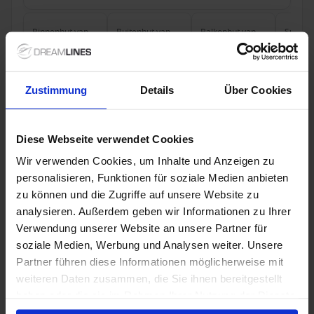
Binnenhut
van
Buitenhut
van
Balkonhut
van
Suite
v
3,629 €
4,019 €
5,149 €
7,609
p.p.
p.p.
p.p.
Alleen Cruise
Zustimmung
Details
Über Cookies
Japan vanaf Tokio, Japan met de Diamond
Princess
Diese Webseite verwendet Cookies
Van / Naar Tokio
Wir verwenden Cookies, um Inhalte und Anzeigen zu
Diamond Princess
personalisieren, Funktionen für soziale Medien anbieten
zu können und die Zugriffe auf unsere Website zu
Volpension
analysieren. Außerdem geben wir Informationen zu Ihrer
Verwendung unserer Website an unsere Partner für
Princess Cruises - tot $ 600 boordtegoed
soziale Medien, Werbung und Analysen weiter. Unsere
Partner führen diese Informationen möglicherweise mit
28 okt. 2028
28
Nachten
Geen alternatieven
weiteren Daten zusammen, die Sie ihnen bereitgestellt
haben oder die sie im Rahmen Ihrer Nutzung der Dienste
gesammelt haben.