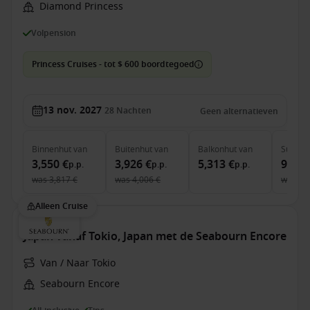
Diamond Princess
Volpension
Princess Cruises - tot $ 600 boordtegoed
13 nov. 2027
28
Nachten
Geen alternatieven
Binnenhut
van
Buitenhut
van
Balkonhut
van
Suite
v
3,550 €
3,926 €
5,313 €
9,849
p.p.
p.p.
p.p.
was
3,817 €
was
4,006 €
was
10
Alleen Cruise
Japan vanaf Tokio, Japan met de Seabourn Encore
Van / Naar Tokio
Seabourn Encore