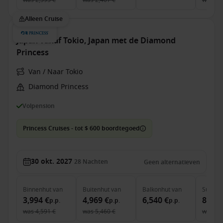
was
2,393 €
was
2,407 €
was
5,
Alleen Cruise
Japan vanaf Tokio, Japan met de Diamond
Princess
Van / Naar Tokio
Diamond Princess
Volpension
Princess Cruises - tot $ 600 boordtegoed
30 okt. 2027
28
Nachten
Geen alternatieven
Binnenhut
van
Buitenhut
van
Balkonhut
van
Suite
v
3,994 €
4,969 €
6,540 €
8,655
p.p.
p.p.
p.p.
was
4,591 €
was
5,460 €
was
9,