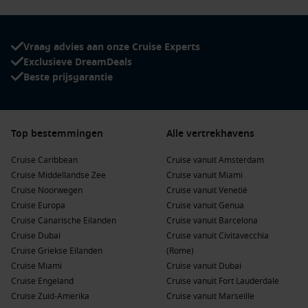
Haven van Tsuruga-markts:
Verken de lokale markten
waar je verse zeevruchten, lokale delicatessen en
traditionele souvenirs kunt kopen.
Vraag advies aan onze Cruise Experts
Geniet van de lokale keuken:
Probeer de geweldige lokale
Exclusieve DreamDeals
gerechten in een van de restaurants langs de haven, zoals
Beste prijsgarantie
de traditionele “Katsu” en vers gevangen zeevruchten.
Buienhavens voor en na Tsuruga, Japan
Top bestemmingen
Alle vertrekhavens
Wanneer je cruise naar Tsuruga gaat, zijn er verschillende
havens die je kunt verkennen:
Cruise Caribbean
Cruise vanuit Amsterdam
Cruise Middellandse Zee
Cruise vanuit Miami
Busan
,
Zuid-Korea
:
Deze levendige stad biedt een mix van
Cruise Noorwegen
Cruise vanuit Venetië
moderne en traditionele cultuur. Bezoek het beroemde
Cruise Europa
Cruise vanuit Genua
Jagalchi Fish Market en geniet van Koreaanse streetfood.
Cruise Canarische Eilanden
Cruise vanuit Barcelona
Cruise Dubai
Sakaiminato
,
Japan
:
Onderscheidend vanwege de mooie
Cruise vanuit Civitavecchia
Cruise Griekse Eilanden
kustlijn en lokale attracties zoals het Sakaiminato Fish
(Rome)
Cruise Miami
Market. Proef de beroemde krab van deze regio.
Cruise vanuit Dubai
Cruise Engeland
Cruise vanuit Fort Lauderdale
Akita
,
Japan
:
Bekend om zijn prachtige natuur en Akita
Cruise Zuid-Amerika
Cruise vanuit Marseille
honden. Bezoek het Akita Museum of Art en het prachtige