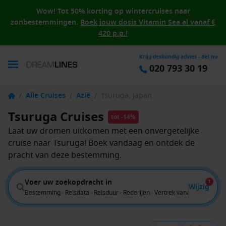
Wow! Tot 50% korting op wintercruises naar
zonbestemmingen.
Boek jouw dosis Vitamin Sea al vanaf €
420 p.p.!
Krijg deskundig advies - Bel nu
020 793 30 19
/
Alle Cruises
/
Azië
/
Tsuruga, Japan
Tsuruga Cruises
tot -14%
Laat uw dromen uitkomen met een onvergetelijke
cruise naar Tsuruga! Boek vandaag en ontdek de
pracht van deze bestemming.
Voer uw zoekopdracht in
1
Wijzig
Bestemming · Reisdata · Reisduur · Rederijen · Vertrek vanaf