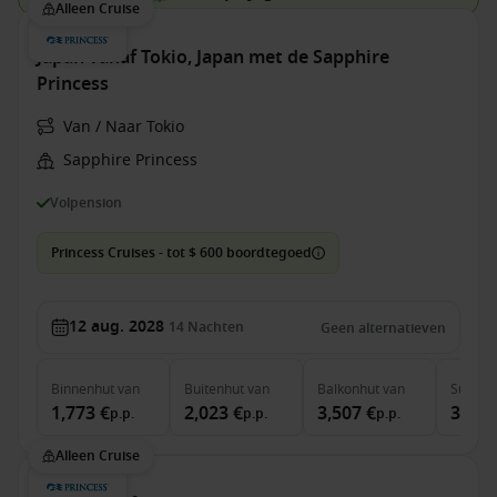
Alleen Cruise
Japan vanaf Tokio, Japan met de Sapphire
Princess
Van / Naar Tokio
Sapphire Princess
Volpension
Princess Cruises - tot $ 600 boordtegoed
12 aug. 2028
14
Nachten
Geen alternatieven
Binnenhut
van
Buitenhut
van
Balkonhut
van
Suite
v
1,773 €
2,023 €
3,507 €
3,515
p.p.
p.p.
p.p.
Alleen Cruise