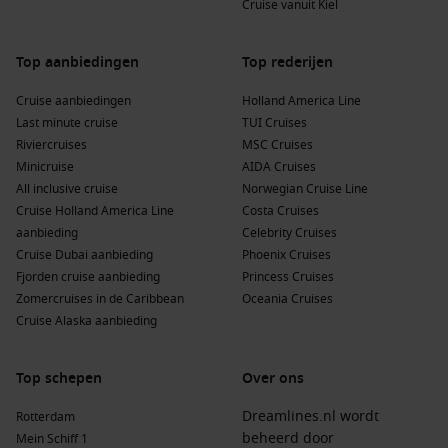
Cruise vanuit Kiel
Akita Castle Ruins Park.
Kanmon Strait,
Japan
:
Dit gebied is bekend om zijn
Top aanbiedingen
Top rederijen
natuurlijke schoonheid en biedt mooie uitzichtpunten en
zeewandelingen. Perfect voor een korte sightseeing trip.
Cruise aanbiedingen
Holland America Line
Toyama
,
Japan
:
Geniet van de indrukwekkende bergen en
Last minute cruise
TUI Cruises
de beroemde Toyama-bay. Bezoek het Toyama Glass Art
Riviercruises
MSC Cruises
Museum voor unieke kunstwerken.
Minicruise
AIDA Cruises
All inclusive cruise
Norwegian Cruise Line
Populaire regio’s voor cruises naar Tsuruga,
Cruise Holland America Line
Costa Cruises
aanbieding
Celebrity Cruises
Japan
Cruise Dubai aanbieding
Phoenix Cruises
Oost-Azië
:
Dit gebied omvat landen zoals
China
, Japan en
Fjorden cruise aanbieding
Princess Cruises
Zuid-Korea, en biedt unieke culturele ervaringen, moderne
Zomercruises in de Caribbean
Oceania Cruises
steden en traditionele plaatsen.
Cruise Alaska aanbieding
Japan
:
Een bestemming vol geschiedenis, cultuur en
natuurlijke schoonheid. Van de bruisende steden tot de
Top schepen
Over ons
serene tempels, Japan heeft voor ieder wat wils.
Dreamlines.nl wordt
Rotterdam
Alaska
:
Beroemd om zijn ongerepte natuur en
beheerd door
Mein Schiff 1
adembenemende fjorden, biedt Alaska een unieke cruise-