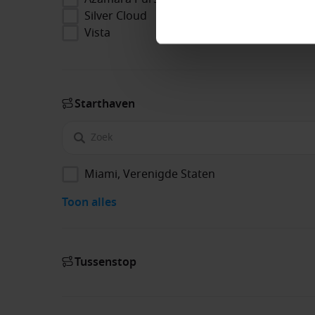
Silver Cloud
Vista
Start­haven
Miami, Verenigde Staten
Toon alles
Tussenstop