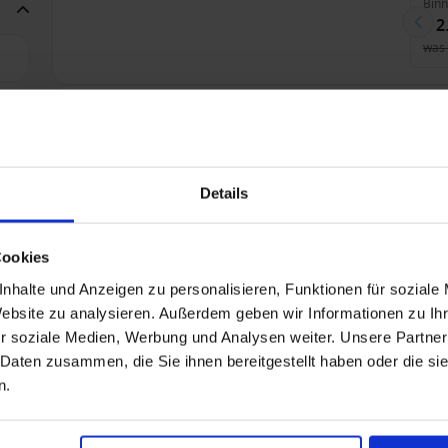
Bin
€ 2
was
3
Transpacifisch vanaf Los Angeles, Verenigde Sta
Alleen Cruise
V
Details
tot 50% korting op luxe cruises
Alle
Cookies
1
nhalte und Anzeigen zu personalisieren, Funktionen für soziale
Website zu analysieren. Außerdem geben wir Informationen zu I
Balk
r soziale Medien, Werbung und Analysen weiter. Unsere Partner
€ 1
 Daten zusammen, die Sie ihnen bereitgestellt haben oder die s
n.
Transpacifisch vanaf Miami, Verenigde Staten me
3