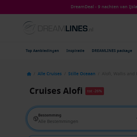
DreamDeal - 9 nachten van IJs
Top Aanbiedingen
Inspiratie
DREAMLINES package
/
Alle Cruises
/
Stille Oceaan
/
Alofi, Wallis and
Cruises Alofi
tot -26%
Bestemming
Alle Bestemmingen