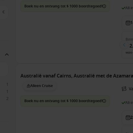
Boek nu en ontvang tot $ 1000 boordtegoed!
All-
€
1
Bin
€ 2
was
Australië vanaf Cairns, Australië met de Azamara
1
Alleen Cruise
V
1
2
Boek nu en ontvang tot $ 1000 boordtegoed!
All-
2