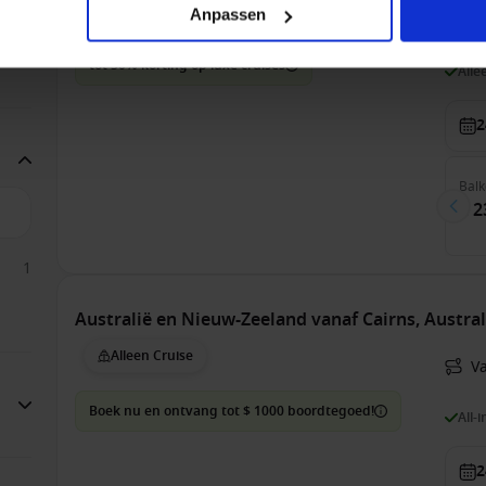
Alleen Cruise
Anpassen
V
1
3
tot 50% korting op luxe cruises
Alle
2
Balk
€ 2
1
Australië en Nieuw-Zeeland vanaf Cairns, Austra
Alleen Cruise
V
Boek nu en ontvang tot $ 1000 boordtegoed!
All-
2