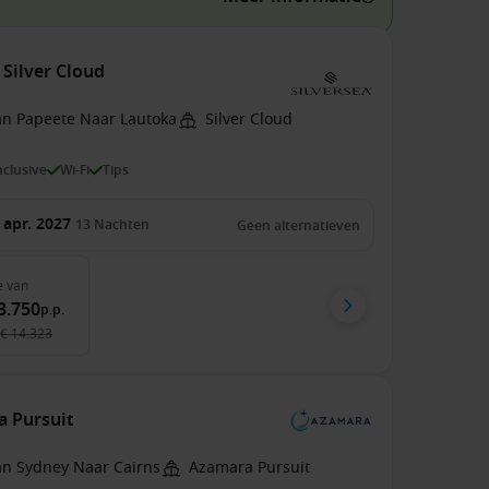
 Silver Cloud
an Papeete Naar Lautoka
Silver Cloud
inclusive
Wi-Fi
Tips
 apr. 2027
13
Nachten
Geen alternatieven
e
van
3.750
p.p.
€ 14.323
a Pursuit
an Sydney Naar Cairns
Azamara Pursuit