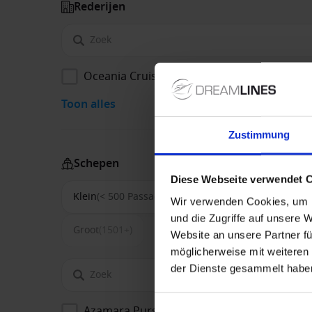
Rederijen
Oceania Cruises
Toon alles
Zustimmung
Schepen
Diese Webseite verwendet 
Klein
(< 500 Passagiers)
Middel
(500-1500)
Wir verwenden Cookies, um I
und die Zugriffe auf unsere 
Groot
(1501+)
Website an unsere Partner fü
möglicherweise mit weiteren
der Dienste gesammelt habe
Azamara Pursuit