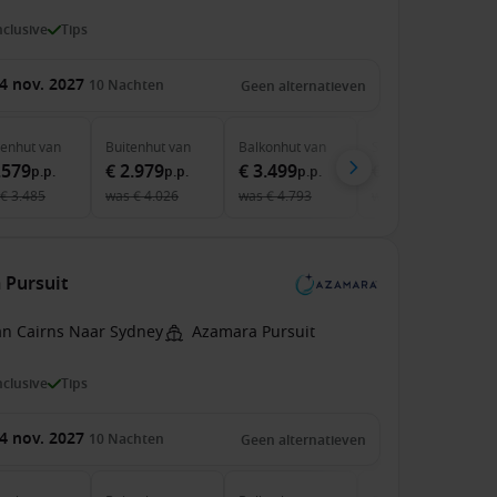
inclusive
Tips
4 nov. 2027
10
Nachten
Geen alternatieven
nenhut
van
Buitenhut
van
Balkonhut
van
Suite
van
.579
€ 2.979
€ 3.499
€ 4.739
p.p.
p.p.
p.p.
p.p.
€ 3.485
was
€ 4.026
was
€ 4.793
was
€ 6.582
 Pursuit
an Cairns Naar Sydney
Azamara Pursuit
inclusive
Tips
4 nov. 2027
10
Nachten
Geen alternatieven