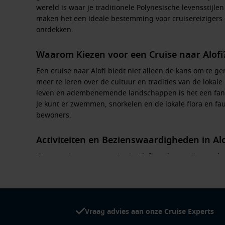
wereld is waar je traditionele Polynesische levensstijl
maken het een ideale bestemming voor cruisereizigers d
ontdekken.
Waarom Kiezen voor een Cruise naar Alofi
Een cruise naar Alofi biedt niet alleen de kans om te 
meer te leren over de cultuur en tradities van de lokal
leven en adembenemende landschappen is het een fant
Je kunt er zwemmen, snorkelen en de lokale flora en fau
bewoners.
Activiteiten en Bezienswaardigheden in Alo
Wanneer je met een cruise in Alofi aankomt, zijn er tal
ontdekken:
Snorkelen en duiken:
Verken de prachtige koraalriffe
kleurrijke vissen, schildpadden en prachtige onder
Vraag advies aan onze Cruise Experts
Bezoek culturele sites:
Ontdek de rijke geschiedenis 