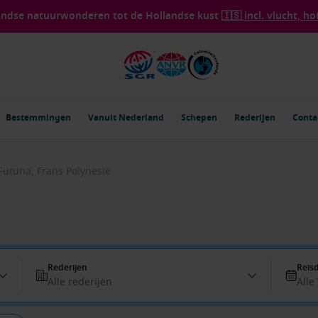
landse natuurwonderen tot de Hollandse kust
🇮🇸 incl. vlucht, ho
Bestemmingen
Vanuit Nederland
Schepen
Rederijen
Conta
 Futuna, Frans Polynesië
Rederijen
Reis
Alle rederijen
Alle