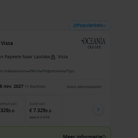
Populariteit
 Vista
an Papeete Naar Lautoka
Vista
en volwassenen
Wi-Fi
Volpension
Tips
8 nov. 2027
11
Nachten
Geen alternatieven
onhut
van
Suite
van
.329
€ 7.329
p.p.
p.p.
was
€ 7.715
Meer informatie