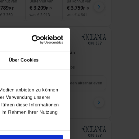
nenhut
van
Buitenhut
van
Balkonhut
van
Suite
van
.789
€ 3.209
€ 3.759
€ 5.079
p.p.
p.p.
p.p.
p.p.
€ 3.360
was
€ 3.913
was
€ 4.641
was
€ 6.349
ten met de Vista
an Los Angeles Naar Sydney
Vista
Über Cookies
en volwassenen
Wi-Fi
Volpension
Tips
1 nov. 2027
42
Nachten
Geen alternatieven
 Medien anbieten zu können
hrer Verwendung unserer
onhut
van
Suite
van
 führen diese Informationen
6.889
€ 24.209
p.p.
p.p.
ie im Rahmen Ihrer Nutzung
t de Vista