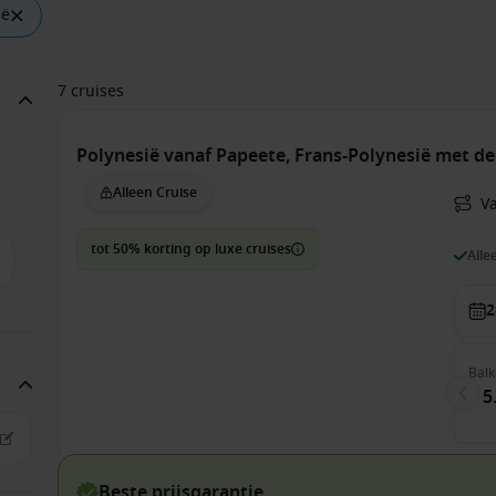
ië
7 cruises
Polynesië vanaf Papeete, Frans-Polynesië met de
Alleen Cruise
V
tot 50% korting op luxe cruises
Alle
2
Balk
€ 5
Beste prijsgarantie