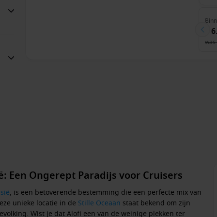
Bin
€ 6
was
ië: Een Ongerept Paradijs voor Cruisers
sië
, is een betoverende bestemming die een perfecte mix van
eze unieke locatie in de
Stille Oceaan
staat bekend om zijn
evolking. Wist je dat Alofi een van de weinige plekken ter