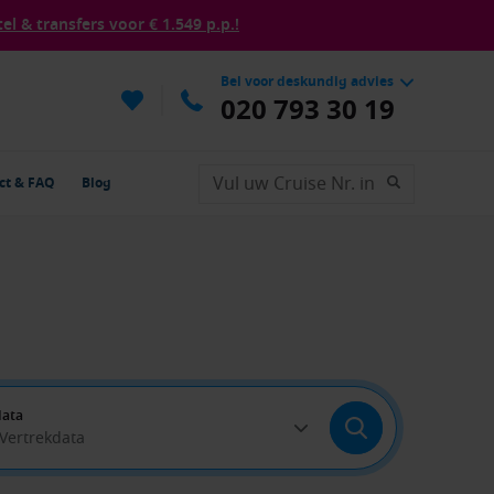
tel & transfers voor € 1.549 p.p.!
Bel voor deskundig advies
020 793 30 19
ct & FAQ
Blog
data
 Vertrekdata