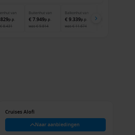
nenhut
van
Buitenhut
van
Balkonhut
van
Suite
van
.829
€ 7.949
€ 9.339
€ 12.749
p.p.
p.p.
p.p.
p.p.
€ 8.431
was
€ 9.814
was
€ 11.674
was
€ 16.138
Cruises Alofi
Naar aanbiedingen