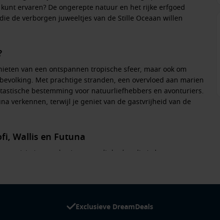
en kunt ervaren? De ongerepte natuur en het rijke erfgoed
ie de verborgen juweeltjes van de Stille Oceaan willen
?
genieten van een ontspannen tropische sfeer, maar ook om
e bevolking. Met prachtige stranden, een overvloed aan marien
astische bestemming voor natuurliefhebbers en avonturiers.
na verkennen, terwijl je geniet van de gastvrijheid van de
fi, Wallis en Futuna
 van activiteiten en bezienswaardigheden die je kunt
n rond Alofi. Deze riffen zijn rijk aan zeeleven, waaronder
waterlandschappen.
Exclusieve DreamDeals
van de eilanden door de lokale dorpen en culturele centra te