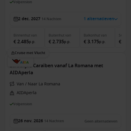
Volpension
2 dec. 2027
1 alternatieven
14
Nachten
Binnenhut
van
Buitenhut
van
Balkonhut
van
Suite
v
€ 2.485
€ 2.735
€ 3.175
€ 4.3
p.p.
p.p.
p.p.
Cruise met Vlucht
Zuidelijke Caraïben vanaf La Romana met
AIDAperla
Van / Naar La Romana
AIDAperla
Volpension
26 nov. 2026
14
Nachten
Geen alternatieven