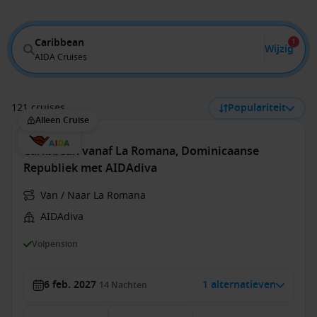
Caribbean
1
Wijzig
AIDA Cruises
121 cruises
Populariteit
Alleen Cruise
Caribbean vanaf La Romana, Dominicaanse
Republiek met AIDAdiva
Van / Naar La Romana
AIDAdiva
Volpension
6 feb. 2027
1 alternatieven
14
Nachten