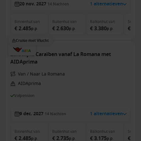
20 nov. 2027
1 alternatieven
14
Nachten
Binnenhut
van
Buitenhut
van
Balkonhut
van
Suite
v
€ 2.485
€ 2.630
€ 3.380
€ 4.8
p.p.
p.p.
p.p.
Cruise met Vlucht
Zuidelijke Caraïben vanaf La Romana met
AIDAprima
Van / Naar La Romana
AIDAprima
Volpension
9 dec. 2027
1 alternatieven
14
Nachten
Binnenhut
van
Buitenhut
van
Balkonhut
van
Suite
v
€ 2.485
€ 2.735
€ 3.175
€ 4.3
p.p.
p.p.
p.p.