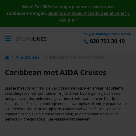
Wow! Tot 50% korting op wintercruises naar
zonbestemmingen.
Boek jouw dosis Vitamin Sea al vanaf €
420 p.p.!
Krijg deskundig advies - Bel nu
020 793 30 19
/
Alle Cruises
/
Caribbean met AIDA Cruises
Caribbean met AIDA Cruises
Laat je meevoeren naar de Caribbean met AIDA en ervaar het ultieme
vakantiegevoel van zon, zee en vrijheid. Aan boord geniet je van een
ontspannen, informele sfeer, gevarieerd entertainment en heerlijke
restaurants. Elke dag ontdek je een nieuw tropisch eiland, van parelwitte
stranden tot kleurrijke dorpjes en azuurblauw water. Dankzij de lange
ligdagen heb je alle tijd om te verkennen, te ontspannen en volop te
genieten – precies zoals jij je vakantie wilt beleven!