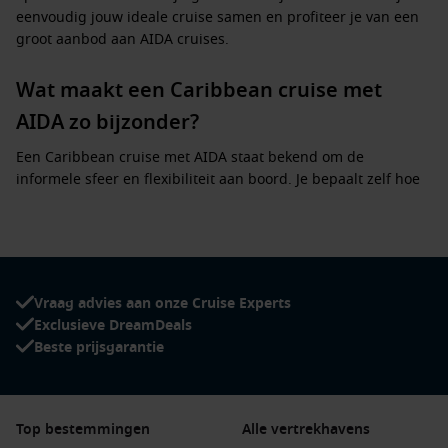
eenvoudig jouw ideale cruise samen en profiteer je van een
groot aanbod aan AIDA cruises.
Wat maakt een Caribbean cruise met
AIDA zo bijzonder?
Een Caribbean cruise met AIDA staat bekend om de
informele sfeer en flexibiliteit aan boord. Je bepaalt zelf hoe
jouw dag eruitziet, zonder vaste tijden of verplichtingen.
Denk aan:
Lange ligdagen op tropische eilanden
Vrijheid in eetmomenten met diverse restaurants
Vraag advies aan onze Cruise Experts
Exclusieve DreamDeals
Entertainment, shows en livemuziek
Beste prijsgarantie
Zwembaden, wellness en sportfaciliteiten
Excursies zoals snorkelen, eilandtours en stranddagen
Top bestemmingen
Alle vertrekhavens
Zo combineer je moeiteloos ontspanning met avontuur,