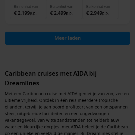
Binnenhut
van
Buitenhut
van
Balkonhut
van
€ 2.199
€ 2.499
€ 2.949
p.p.
p.p.
p.p.
Meer laden
Caribbean cruises met AIDA bij
Dreamlines
Met een Caribbean cruise met AIDA geniet je van zon, zee en
ultieme vrijheid. Ontdek in één reis meerdere tropische
eilanden, terwijl je aan boord profiteert van een ontspannen
sfeer, uitgebreide faciliteiten en een ongedwongen
vakantiegevoel. Van witte zandstranden tot helderblauw
water en kleurrijke dorpjes: met AIDA beleef je de Caribbean
op een unieke en veelzijdige manier. Bij Dreamlines stel je