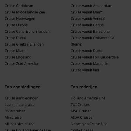
precies zoals jij dat wilt.
Cruise Caribbean
Cruise vanuit Amsterdam
Cruise Middellandse Zee
Cruise vanuit Miami
Voordelen van een Caribbean cruise met
Cruise Noorwegen
Cruise vanuit Venetië
Cruise Europa
Cruise vanuit Genua
AIDA
Cruise Canarische Eilanden
Cruise vanuit Barcelona
Een cruise met AIDA in de Caribbean biedt alles voor een
Cruise Dubai
Cruise vanuit Civitavecchia
zorgeloze en afwisselende vakantie:
Cruise Griekse Eilanden
(Rome)
Cruise Miami
Cruise vanuit Dubai
Veel bestemmingen in één reis:
Ontdek meerdere
Cruise Engeland
Cruise vanuit Fort Lauderdale
eilanden zonder telkens je koffer te pakken
Cruise Zuid-Amerika
Cruise vanuit Marseille
Cruise vanuit Kiel
Ontspannen sfeer:
Informeel en vrij, ideaal voor zowel
koppels als gezinnen
Top aanbiedingen
Top rederijen
Lange verblijven:
Meer tijd om bestemmingen echt te
ervaren
Cruise aanbiedingen
Holland America Line
Voor ieder wat wils:
Van relaxen op het strand tot actieve
Last minute cruise
TUI Cruises
excursies
Riviercruises
MSC Cruises
Minicruise
Alles binnen handbereik:
Restaurants, entertainment en
AIDA Cruises
All inclusive cruise
ontspanning aan boord
Norwegian Cruise Line
Cruise Holland America Line
Costa Cruises