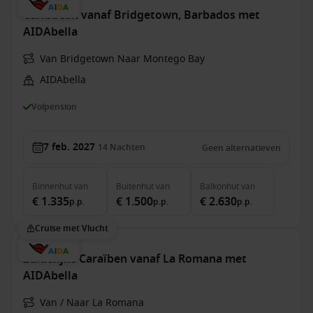
Caribbean vanaf Bridgetown, Barbados met
AIDAbella
Van Bridgetown Naar Montego Bay
AIDAbella
Volpension
7 feb. 2027
14
Nachten
Geen alternatieven
Binnenhut
van
Buitenhut
van
Balkonhut
van
€ 1.335
€ 1.500
€ 2.630
p.p.
p.p.
p.p.
Cruise met Vlucht
Zuidelijke Caraïben vanaf La Romana met
AIDAbella
Van / Naar La Romana