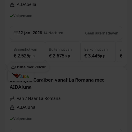
AIDAbella
Volpension
22 jan. 2028
14
Nachten
Geen alternatieven
Binnenhut
van
Buitenhut
van
Balkonhut
van
Suite
v
€ 2.525
€ 2.675
€ 3.445
€ 4.7
p.p.
p.p.
p.p.
Cruise met Vlucht
Zuidelijke Caraïben vanaf La Romana met
AIDAluna
Van / Naar La Romana
AIDAluna
Volpension