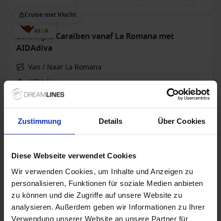
Cruise met Vlucht
Zuidelijke Caraïben vanaf La Romana met
AIDAdiva
Van / Naar La Romana
AIDAdiva
Volpension
Zustimmung
Details
Über Cookies
28 nov. 2026
14
Nachten
Geen alternatieven
Diese Webseite verwendet Cookies
Binnenhut
van
Buitenhut
van
Balkonhut
van
€ 2.365
€ 2.529
€ 3.560
p.p.
p.p.
p.p.
Wir verwenden Cookies, um Inhalte und Anzeigen zu
personalisieren, Funktionen für soziale Medien anbieten
Cruise met Vlucht
zu können und die Zugriffe auf unsere Website zu
analysieren. Außerdem geben wir Informationen zu Ihrer
Zuidelijke Caraïben vanaf La Romana met
Verwendung unserer Website an unsere Partner für
AIDAluna