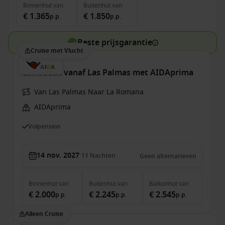
Binnenhut
van
Buitenhut
van
€ 1.365
€ 1.850
p.p.
p.p.
Beste prijsgarantie
Cruise met Vlucht
Caribbean vanaf Las Palmas met AIDAprima
Van Las Palmas Naar La Romana
AIDAprima
Volpension
14 nov. 2027
11
Nachten
Geen alternatieven
Binnenhut
van
Buitenhut
van
Balkonhut
van
€ 2.000
€ 2.245
€ 2.545
p.p.
p.p.
p.p.
Alleen Cruise