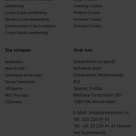
aanbieding
Celebrity Cruises
Met AIDA geniet je van een perfecte balans tussen ontdekken
Cruise Dubai aanbieding
Phoenix Cruises
en ontspannen.
Fjorden cruise aanbieding
Princess Cruises
Zomercruises in de Caribbean
Oceania Cruises
Populaire bestemmingen voor Caribbean
Cruise Alaska aanbieding
cruises met AIDA
Tijdens een Caribbean cruise met AIDA bezoek je een
Top schepen
Over ons
gevarieerde mix van eilanden en bestemmingen, zoals:
Dreamlines.nl wordt
Rotterdam
beheerd door
Mein Schiff 1
De
Dominicaanse Republiek
met tropische stranden en
Dreamlines Netherlands
Symphony of the Seas
natuur
B.V.
Nieuw Statendam
Curaçao
en
Aruba
met kleurrijke steden en azuurblauw
Spaces Zuidas
AIDAperla
water
Barbara Strozzilaan 201
MSC Preziosa
De
Bahama’s
met parelwitte stranden
1083 HN Amsterdam
AIDAnova
Jamaica
met watervallen en reggae vibes
E-Mail:
info@dreamlines.nl
Tel:
020 220 41 41
Barbados
met een mix van cultuur en strand
Tel: +31 20 220 41 41 (Vanuit
het buitenland)
Elke bestemming heeft zijn eigen karakter en maakt jouw