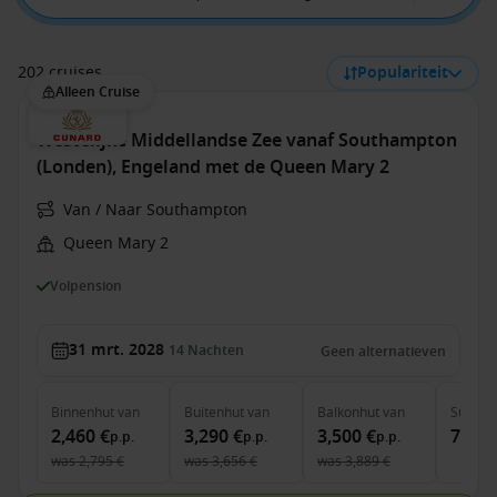
202 cruises
Populariteit
Alleen Cruise
Westelijke Middellandse Zee vanaf Southampton
(Londen), Engeland met de Queen Mary 2
Van / Naar Southampton
Queen Mary 2
Volpension
31 mrt. 2028
14
Nachten
Geen alternatieven
Binnenhut
van
Buitenhut
van
Balkonhut
van
Suite
v
2,460 €
3,290 €
3,500 €
7,690
p.p.
p.p.
p.p.
was
2,795 €
was
3,656 €
was
3,889 €