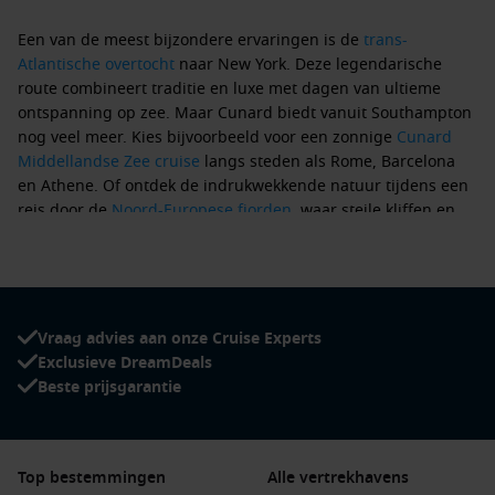
Een van de meest bijzondere ervaringen is de
trans-
Atlantische overtocht
naar New York. Deze legendarische
route combineert traditie en luxe met dagen van ultieme
ontspanning op zee. Maar Cunard biedt vanuit Southampton
nog veel meer. Kies bijvoorbeeld voor een zonnige
Cunard
Middellandse Zee cruise
langs steden als Rome, Barcelona
en Athene. Of ontdek de indrukwekkende natuur tijdens een
reis door de
Noord-Europese fjorden
, waar steile kliffen en
watervallen je elke dag opnieuw versteld doen staan.
Aan boord geniet je van stijlvolle accommodaties, verfijnde
gastronomie en een unieke sfeer. Denk aan traditionele
afternoon tea, inspirerende lezingen, elegante bals en
Vraag advies aan onze Cruise Experts
culinaire hoogtepunten in toprestaurants. Voor wie ultieme
Exclusieve DreamDeals
ontspanning zoekt, biedt de spa een rustgevende ervaring
Beste prijsgarantie
met uitzicht op zee. Ook liefhebbers van cultuur en
entertainment komen volledig aan hun trekken dankzij
concerten, theatervoorstellingen en kunsttentoonstellingen.
Top bestemmingen
Alle vertrekhavens