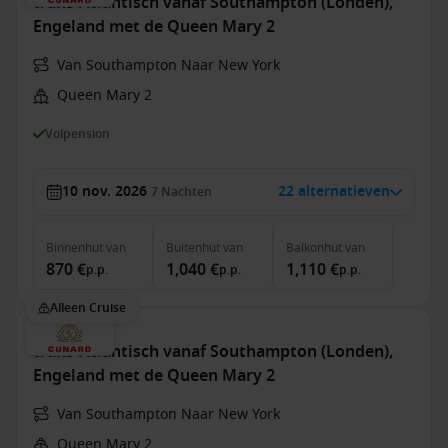
trans-Atlantisch vanaf Southampton (Londen),
Engeland met de Queen Mary 2
Van Southampton Naar New York
Queen Mary 2
Volpension
10 nov. 2026
22 alternatieven
7
Nachten
Binnenhut
van
Buitenhut
van
Balkonhut
van
870 €
1,040 €
1,110 €
p.p.
p.p.
p.p.
Alleen Cruise
trans-Atlantisch vanaf Southampton (Londen),
Engeland met de Queen Mary 2
Van Southampton Naar New York
Queen Mary 2