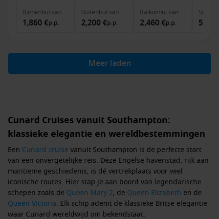
Binnenhut
van
Buitenhut
van
Balkonhut
van
Suite
v
1,860 €
2,200 €
2,460 €
5,590
p.p.
p.p.
p.p.
Meer laden
Cunard Cruises vanuit Southampton:
klassieke elegantie en wereldbestemmingen
Een
Cunard cruise
vanuit Southampton is de perfecte start
van een onvergetelijke reis. Deze Engelse havenstad, rijk aan
maritieme geschiedenis, is dé vertrekplaats voor veel
iconische routes. Hier stap je aan boord van legendarische
schepen zoals de
Queen Mary 2
, de
Queen Elizabeth
en de
Queen Victoria
. Elk schip ademt de klassieke Britse elegantie
waar Cunard wereldwijd om bekendstaat.