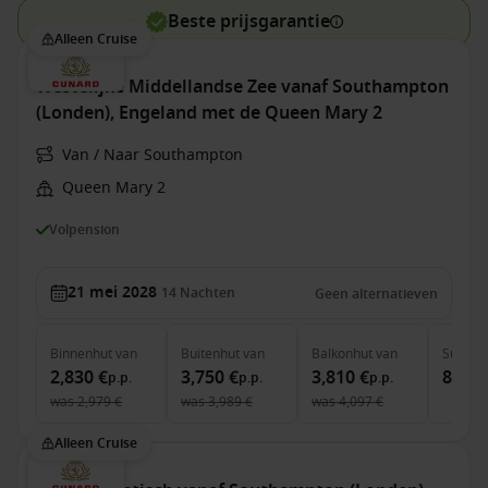
Beste prijsgarantie
Alleen Cruise
Westelijke Middellandse Zee vanaf Southampton
(Londen), Engeland met de Queen Mary 2
Van / Naar Southampton
Queen Mary 2
Volpension
21 mei 2028
14
Nachten
Geen alternatieven
Binnenhut
van
Buitenhut
van
Balkonhut
van
Suite
v
2,830 €
3,750 €
3,810 €
8,790
p.p.
p.p.
p.p.
was
2,979 €
was
3,989 €
was
4,097 €
Alleen Cruise