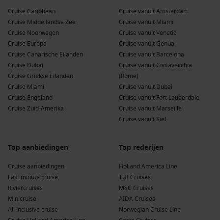
Het grote voordeel van een cruise vanuit Southampton is de
Cruise Caribbean
Cruise vanuit Amsterdam
centrale ligging. Je kunt jouw reis eenvoudig combineren met
Cruise Middellandse Zee
Cruise vanuit Miami
een bezoek aan Londen of de schilderachtige zuidkust van
Cruise Noorwegen
Cruise vanuit Venetië
Engeland voordat je aan boord gaat.
Cruise Europa
Cruise vanuit Genua
Cruise Canarische Eilanden
Cruise vanuit Barcelona
Met Cunard ervaar je een cruise zoals deze bedoeld is:
Cruise Dubai
Cruise vanuit Civitavecchia
stijlvol, ontspannen en vol bijzondere momenten. Boek jouw
Cruise Griekse Eilanden
(Rome)
Cunard cruise vanuit Southampton
vandaag nog en laat je
Cruise Miami
Cruise vanuit Dubai
meevoeren naar de mooiste bestemmingen ter wereld.
Cruise Engeland
Cruise vanuit Fort Lauderdale
Cruise Zuid-Amerika
Cruise vanuit Marseille
Cruise vanuit Kiel
Top aanbiedingen
Top rederijen
Cruise aanbiedingen
Holland America Line
Last minute cruise
TUI Cruises
Riviercruises
MSC Cruises
Minicruise
AIDA Cruises
All inclusive cruise
Norwegian Cruise Line