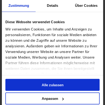
Alleen Cruise
Zustimmung
Details
Über Cookies
Canarische Eilanden vanaf Southampton
(Londen), Engeland met de Queen Elizabeth
Diese Webseite verwendet Cookies
Van / Naar Southampton
Wir verwenden Cookies, um Inhalte und Anzeigen zu
Queen Elizabeth
personalisieren, Funktionen für soziale Medien anbieten
zu können und die Zugriffe auf unsere Website zu
Volpension
analysieren. Außerdem geben wir Informationen zu Ihrer
Verwendung unserer Website an unsere Partner für
4 feb. 2027
12
Nachten
soziale Medien, Werbung und Analysen weiter. Unsere
Geen alternatieven
Partner führen diese Informationen möglicherweise mit
weiteren Daten zusammen, die Sie ihnen bereitgestellt
Binnenhut
van
Buitenhut
van
Balkonhut
van
Suite
v
haben oder die sie im Rahmen Ihrer Nutzung der Dienste
1,540 €
1,860 €
1,990 €
12,02
p.p.
p.p.
p.p.
gesammelt haben.
Alleen Cruise
Alle zulassen
Canarische Eilanden vanaf Southampton
Anpassen
(Londen), Engeland met de Queen Victoria