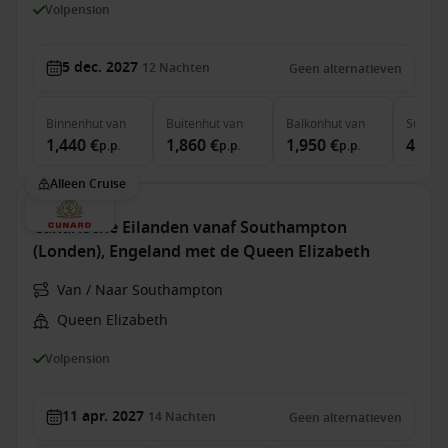
Volpension
5 dec. 2027
12
Nachten
Geen alternatieven
Binnenhut
van
Buitenhut
van
Balkonhut
van
Suite
v
1,440 €
1,860 €
1,950 €
4,290
p.p.
p.p.
p.p.
Alleen Cruise
Canarische Eilanden vanaf Southampton
(Londen), Engeland met de Queen Elizabeth
Van / Naar Southampton
Queen Elizabeth
Volpension
11 apr. 2027
14
Nachten
Geen alternatieven