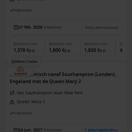
Volpension
27 feb. 2028
8
Nachten
Geen alternatieven
Binnenhut
van
Buitenhut
van
Balkonhut
van
Suite
v
1,370 €
1,800 €
1,830 €
4,490
p.p.
p.p.
p.p.
Alleen Cruise
trans-Atlantisch vanaf Southampton (Londen),
Engeland met de Queen Mary 2
Van Southampton Naar New York
Queen Mary 2
Volpension
24 jun. 2027
1 alternatieven
8
Nachten