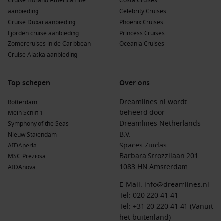
Cruise Holland America Line
Costa Cruises
aanbieding
Celebrity Cruises
Cruise Dubai aanbieding
Phoenix Cruises
Fjorden cruise aanbieding
Princess Cruises
Zomercruises in de Caribbean
Oceania Cruises
Cruise Alaska aanbieding
Top schepen
Over ons
Dreamlines.nl wordt
Rotterdam
beheerd door
Mein Schiff 1
Dreamlines Netherlands
Symphony of the Seas
B.V.
Nieuw Statendam
Spaces Zuidas
AIDAperla
Barbara Strozzilaan 201
MSC Preziosa
1083 HN Amsterdam
AIDAnova
E-Mail:
info@dreamlines.nl
Tel:
020 220 41 41
Tel: +31 20 220 41 41 (Vanuit
het buitenland)