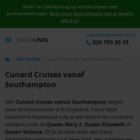
Wow! Tot 50% korting op wintercruises naar
zonbestemmingen.
Boek jouw dosis Vitamin Sea al vanaf €
420 p.p.!
Krijg deskundig advies - Bel nu
020 793 30 19
/
Alle Cruises
/
Cunard Cruises vanaf Southampton
Cunard Cruises vanaf
Southampton
Met
Cunard cruises vanuit Southampton
begint
jouw droomvakantie al in Engeland. Vanaf deze
historische havenstad stap je aan boord van iconische
schepen zoals de
Queen Mary 2
,
Queen Elizabeth
of
Queen Victoria
. Of je nu kiest voor een trans-
Atlantische overtocht naar New York, een zonnige reis