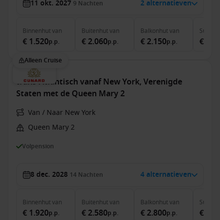
11 okt. 2027
2 alternatieven
9
Nachten
Binnenhut
van
Buitenhut
van
Balkonhut
van
Suite
v
€ 1.520
€ 2.060
€ 2.150
€ 6.3
p.p.
p.p.
p.p.
Alleen Cruise
trans-Atlantisch vanaf New York, Verenigde
Staten met de Queen Mary 2
Van / Naar New York
Queen Mary 2
Volpension
8 dec. 2028
4 alternatieven
14
Nachten
Binnenhut
van
Buitenhut
van
Balkonhut
van
Suite
v
€ 1.920
€ 2.580
€ 2.800
€ 7.2
p.p.
p.p.
p.p.