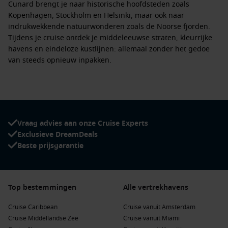
Cunard brengt je naar historische hoofdsteden zoals
Kopenhagen
,
Stockholm
en
Helsinki
, maar ook naar
indrukwekkende natuurwonderen zoals de
Noorse fjorden
.
Tijdens je cruise ontdek je middeleeuwse straten, kleurrijke
havens en eindeloze kustlijnen: allemaal zonder het gedoe
van steeds opnieuw inpakken.
Luxe en comfort aan boord
Aan boord van Cunard ervaar je klassieke Britse elegantie in
een moderne setting. Van stijlvolle afternoon tea en culinaire
Vraag advies aan onze Cruise Experts
diners tot wereldklasse entertainment en ontspannende
Exclusieve DreamDeals
spa’s: elke dag voelt bijzonder. Dankzij het hoge
Beste prijsgarantie
serviceniveau geniet je van een zorgeloze vakantie in ultieme
luxe.
Boek jouw Cunard cruise naar Noord-Europa
Top bestemmingen
Alle vertrekhavens
Of je nu kiest voor een korte reis door de
Noorse fjorden
of
Cruise Caribbean
Cruise vanuit Amsterdam
een langere ontdekkingstocht langs de
Baltische Staten,
bij
Cruise Middellandse Zee
Cruise vanuit Miami
Dreamlines vind je altijd een Cunard cruise die perfect bij je