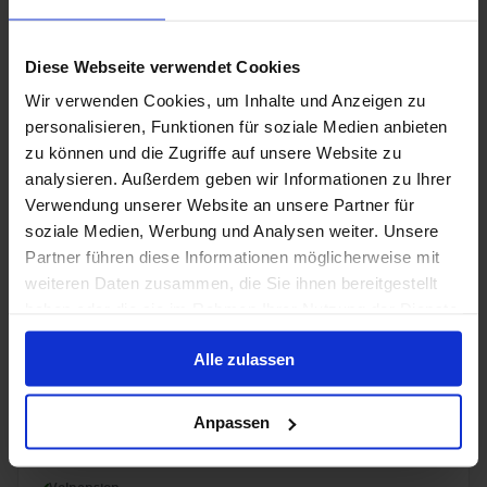
Van / Naar New York
Queen Mary 2
Diese Webseite verwendet Cookies
Wir verwenden Cookies, um Inhalte und Anzeigen zu
Volpension
personalisieren, Funktionen für soziale Medien anbieten
zu können und die Zugriffe auf unsere Website zu
23 jul. 2027
28
Nachten
Geen alternatieven
analysieren. Außerdem geben wir Informationen zu Ihrer
Verwendung unserer Website an unsere Partner für
soziale Medien, Werbung und Analysen weiter. Unsere
Buitenhut
van
Balkonhut
van
Suite
van
€ 4.760
€ 5.570
€ 12.640
p.p.
p.p.
p.p.
Partner führen diese Informationen möglicherweise mit
weiteren Daten zusammen, die Sie ihnen bereitgestellt
Alleen Cruise
haben oder die sie im Rahmen Ihrer Nutzung der Dienste
gesammelt haben.
trans-Atlantisch vanaf New York, Verenigde
Alle zulassen
Staten met de Queen Mary 2
Van / Naar New York
Anpassen
Queen Mary 2