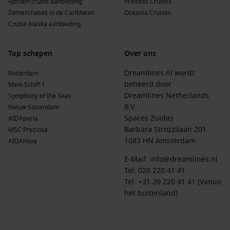
Fjorden cruise aanbieding
Princess Cruises
Zomercruises in de Caribbean
Oceania Cruises
Cruise Alaska aanbieding
Top schepen
Over ons
Dreamlines.nl wordt
Rotterdam
beheerd door
Mein Schiff 1
Dreamlines Netherlands
Symphony of the Seas
B.V.
Nieuw Statendam
Spaces Zuidas
AIDAperla
Barbara Strozzilaan 201
MSC Preziosa
1083 HN Amsterdam
AIDAnova
E-Mail:
info@dreamlines.nl
Tel:
020 220 41 41
Tel: +31 20 220 41 41 (Vanuit
het buitenland)