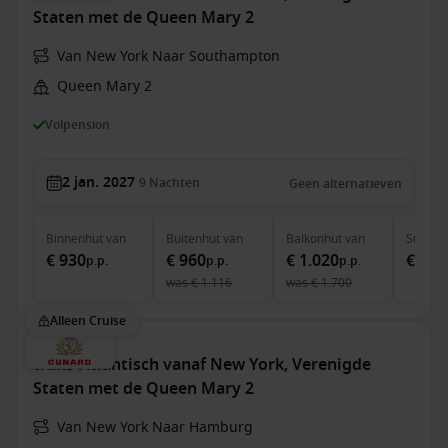
Staten met de Queen Mary 2
Van New York Naar Southampton
Queen Mary 2
Volpension
2 jan. 2027
9
Nachten
Geen alternatieven
Binnenhut
van
Buitenhut
van
Balkonhut
van
Suite
v
€ 930
€ 960
€ 1.020
€ 2.5
p.p.
p.p.
p.p.
was
€ 1.116
was
€ 1.700
Alleen Cruise
trans-Atlantisch vanaf New York, Verenigde
Staten met de Queen Mary 2
Van New York Naar Hamburg