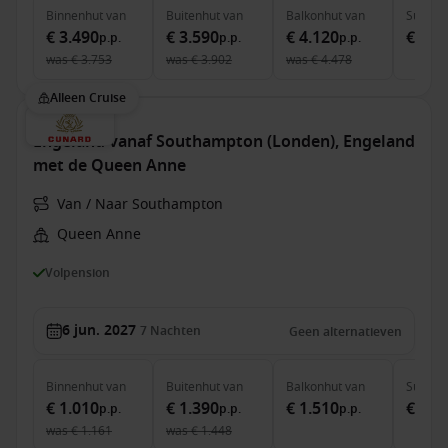
Binnenhut
van
Buitenhut
van
Balkonhut
van
Suite
v
€ 3.490
€ 3.590
€ 4.120
€ 9.7
p.p.
p.p.
p.p.
was
€ 3.753
was
€ 3.902
was
€ 4.478
Alleen Cruise
Engeland vanaf Southampton (Londen), Engeland
met de Queen Anne
Van / Naar Southampton
Queen Anne
Volpension
6 jun. 2027
7
Nachten
Geen alternatieven
Binnenhut
van
Buitenhut
van
Balkonhut
van
Suite
v
€ 1.010
€ 1.390
€ 1.510
€ 3.5
p.p.
p.p.
p.p.
was
€ 1.161
was
€ 1.448