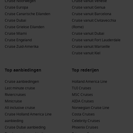
Cruise Noorwegen
Cruise vanuit Venetië
past!
Cruise Europa
Cruise vanuit Genua
Cruise Canarische Eilanden
Cruise vanuit Barcelona
Cruise Dubai
Cruise vanuit Civitavecchia
Cruise Griekse Eilanden
(Rome)
Cruise Miami
Cruise vanuit Dubai
Cruise Engeland
Cruise vanuit Fort Lauderdale
Cruise Zuid-Amerika
Cruise vanuit Marseille
Cruise vanuit Kiel
Top aanbiedingen
Top rederijen
Cruise aanbiedingen
Holland America Line
Last minute cruise
TUI Cruises
Riviercruises
MSC Cruises
Minicruise
AIDA Cruises
All inclusive cruise
Norwegian Cruise Line
Cruise Holland America Line
Costa Cruises
aanbieding
Celebrity Cruises
Cruise Dubai aanbieding
Phoenix Cruises