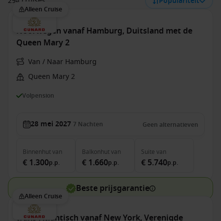
294 cruises
Populariteit
Alleen Cruise
Noorwegen vanaf Hamburg, Duitsland met de
Queen Mary 2
Van / Naar Hamburg
Queen Mary 2
Volpension
28 mei 2027
7
Nachten
Geen alternatieven
Binnenhut
van
Balkonhut
van
Suite
van
€ 1.300
€ 1.660
€ 5.740
p.p.
p.p.
p.p.
Beste prijsgarantie
Alleen Cruise
trans-Atlantisch vanaf New York, Verenigde