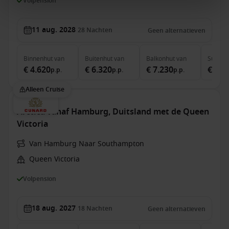
Volpension
11 aug. 2028
28
Nachten
Geen alternatieven
Binnenhut
van
Buitenhut
van
Balkonhut
van
Suite
v
€ 4.620
€ 6.320
€ 7.230
€ 16.
p.p.
p.p.
p.p.
Alleen Cruise
Arctica vanaf Hamburg, Duitsland met de Queen
Victoria
Van Hamburg Naar Southampton
Queen Victoria
Volpension
18 aug. 2027
18
Nachten
Geen alternatieven