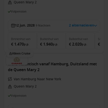
Queen Mary 2
Volpension
12 jun. 2028
2 alternatieven
9
Nachten
Binnenhut
van
Buitenhut
van
Balkonhut
van
Suite
v
€ 1.470
€ 1.940
€ 2.020
€ 5.8
p.p.
p.p.
p.p.
Alleen Cruise
trans-Atlantisch vanaf Hamburg, Duitsland met
de Queen Mary 2
Van Hamburg Naar New York
Queen Mary 2
Volpension