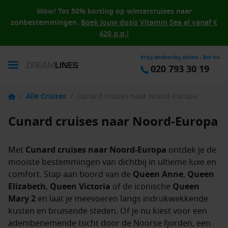
Wow! Tot 50% korting op wintercruises naar
zonbestemmingen.
Boek jouw dosis Vitamin Sea al vanaf €
420 p.p.!
Krijg deskundig advies - Bel nu
020 793 30 19
/
Alle Cruises
/
Cunard cruises naar Noord-Europa
Cunard cruises naar Noord-Europa
Met
Cunard cruises naar Noord-Europa
ontdek je de
mooiste bestemmingen van dichtbij in ultieme luxe en
comfort. Stap aan boord van de
Queen Anne
,
Queen
Elizabeth
,
Queen Victoria
of de iconische
Queen
Mary 2
en laat je meevoeren langs indrukwekkende
kusten en bruisende steden. Of je nu kiest voor een
adembenemende tocht door de Noorse fjorden, een