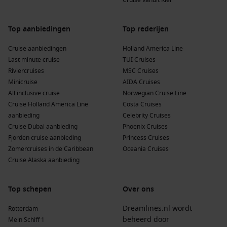
Cruise vanuit Kiel
Veelgestelde vragen
Top aanbiedingen
Top rederijen
Wat maakt de MSC Seascape uniek?
Het is een van de meest geavanceerde schepen van MSC,
Cruise aanbiedingen
Holland America Line
met innovatieve technologie, milieuvriendelijke systemen en
Last minute cruise
TUI Cruises
een ontwerp dat je dichter bij zee brengt dan ooit.
Riviercruises
MSC Cruises
Minicruise
AIDA Cruises
Voor wie is de Seascape ideaal?
All inclusive cruise
Norwegian Cruise Line
Voor reizigers die houden van luxe, ontspanning,
Cruise Holland America Line
Costa Cruises
entertainment en verkenning. Zowel gezinnen als stellen
aanbieding
Celebrity Cruises
vinden hier hun perfecte cruise.
Cruise Dubai aanbieding
Phoenix Cruises
Fjorden cruise aanbieding
Princess Cruises
Welke hut is het populairst?
Zomercruises in de Caribbean
Oceania Cruises
De balkonhutten zijn bijzonder geliefd vanwege het uitzicht,
Cruise Alaska aanbieding
comfort en aantrekkelijke prijs-kwaliteitverhouding.
Waar kan ik mijn reis boeken?
Top schepen
Over ons
Boek eenvoudig online via Dreamlines.nl en kies jouw ideale
Dreamlines.nl wordt
Rotterdam
route aan boord van de
MSC Seascape
.
beheerd door
Mein Schiff 1