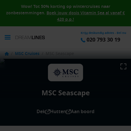
Wow! Tot 50% korting op wintercruises naar
zonbestemmingen.
Boek jouw dosis Vitamin Sea al vanaf €
420 p.p.!
Krijg deskundig advies - Bel nu
020 793 30 19
/
MSC Cruises
/
MSC Seascape
MSC Seascape
Dek
Hutten
Aan boord