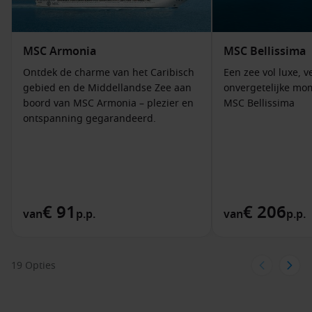
interactieve tv, minibar, ruime opbergruimte en
airconditioning. Perfect om tot rust te komen na een dag vol
ontdekkingen.
MSC Armonia
MSC Bellissima
Waar vaart de MSC Seascape naartoe?
Ontdek de charme van het Caribisch
Een zee vol luxe, 
gebied en de Middellandse Zee aan
onvergetelijke mo
De
MSC Seascape
verkent enkele van de mooiste
boord van MSC Armonia – plezier en
MSC Bellissima
bestemmingen in de wereld. Van het tropische ritme van de
ontspanning gegarandeerd.
Caribbean tot het bruisende leven in
Miami
– elke cruise
brengt nieuwe indrukken en herinneringen.
Ontdek parelwitte stranden, turquoise wateren en
levendige cultuur in de
Westelijke Caribbean
.
€ 91
€ 206
Vertrek vanuit
Miami
– de perfecte combinatie van stad,
van
p.p.
van
p.p.
zon en zee.
Verken privé-eilanden van MSC, zoals Ocean Cay MSC
Marine Reserve, waar duurzaamheid en luxe hand in hand
19 Opties
gaan.
Speciale aanbiedingen aan boord