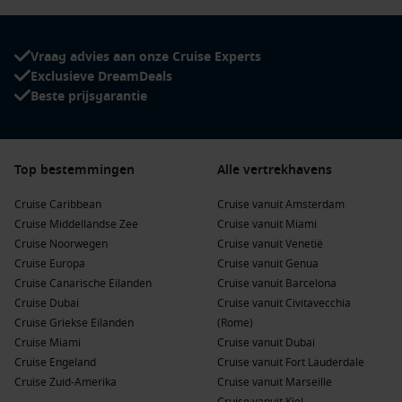
Profiteer regelmatig van exclusieve
MSC Seascape
aanbiedingen
bij Dreamlines. Denk aan kortingen op
Vraag advies aan onze Cruise Experts
balkonhutten, gratis upgrades of voordelige
Exclusieve DreamDeals
familiepakketten. Dankzij deze acties kun je een droomcruise
Beste prijsgarantie
beleven voor een aantrekkelijke prijs. Houd de website van
Dreamlines in de gaten voor de nieuwste deals en last-
minute aanbiedingen.
Top bestemmingen
Alle vertrekhavens
Topbestemmingen & veelgestelde vragen over
Cruise Caribbean
Cruise vanuit Amsterdam
de MSC Seascape
Cruise Middellandse Zee
Cruise vanuit Miami
Populaire bestemmingen met de MSC Seascape
Cruise Noorwegen
Cruise vanuit Venetië
Cruise Europa
Cruise vanuit Genua
Caribbean
– tropische eilanden, helderblauw water en
Cruise Canarische Eilanden
Cruise vanuit Barcelona
witte zandstranden.
Cruise Dubai
Cruise vanuit Civitavecchia
Miami
– een bruisende stad met flair, zon en eindeloze
Cruise Griekse Eilanden
(Rome)
mogelijkheden.
Cruise Miami
Cruise vanuit Dubai
Cruise Engeland
Cruise vanuit Fort Lauderdale
Westelijke Caribbean
– ontdek de charme van Jamaica,
Cruise Zuid-Amerika
Cruise vanuit Marseille
Mexico en de Kaaimaneilanden.