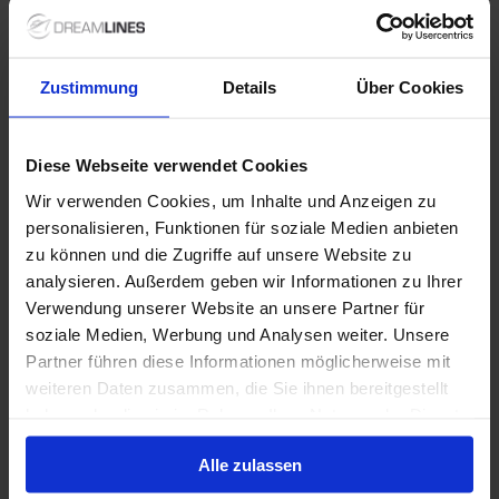
Verdere informatie
Zustimmung
Details
Über Cookies
Optionele diensten
Diese Webseite verwendet Cookies
Wir verwenden Cookies, um Inhalte und Anzeigen zu
Niet inbegrepen diensten
personalisieren, Funktionen für soziale Medien anbieten
zu können und die Zugriffe auf unsere Website zu
analysieren. Außerdem geben wir Informationen zu Ihrer
Verwendung unserer Website an unsere Partner für
1 / 18
soziale Medien, Werbung und Analysen weiter. Unsere
Partner führen diese Informationen möglicherweise mit
weiteren Daten zusammen, die Sie ihnen bereitgestellt
Queen Mary 2
haben oder die sie im Rahmen Ihrer Nutzung der Dienste
gesammelt haben.
De Queen Mary 2 is het ideaalbeeld van een klassiek
Alle zulassen
cruiseschip. Het schip is speciaal ontworpen om de