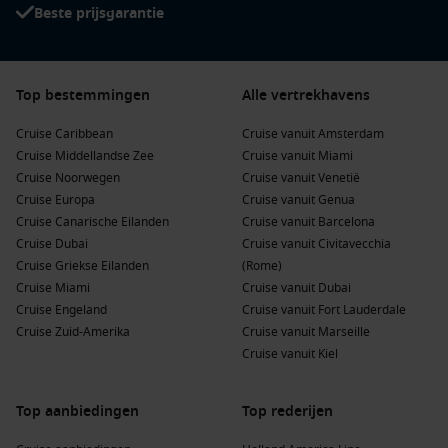
Beste prijsgarantie
Top bestemmingen
Alle vertrekhavens
Cruise Caribbean
Cruise vanuit Amsterdam
Cruise Middellandse Zee
Cruise vanuit Miami
Cruise Noorwegen
Cruise vanuit Venetië
Cruise Europa
Cruise vanuit Genua
Cruise Canarische Eilanden
Cruise vanuit Barcelona
Cruise Dubai
Cruise vanuit Civitavecchia
Cruise Griekse Eilanden
(Rome)
Cruise Miami
Cruise vanuit Dubai
Cruise Engeland
Cruise vanuit Fort Lauderdale
Cruise Zuid-Amerika
Cruise vanuit Marseille
Cruise vanuit Kiel
Top aanbiedingen
Top rederijen