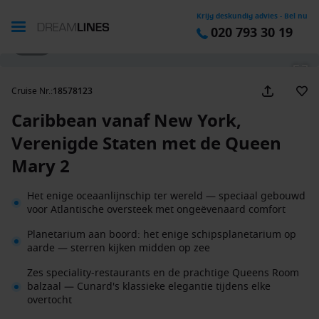
Krijg deskundig advies - Bel nu
020 793 30 19
1 / 25
Cruise Nr.
:
18578123
Caribbean vanaf New York,
Verenigde Staten met de Queen
Mary 2
Het enige oceaanlijnschip ter wereld — speciaal gebouwd
voor Atlantische oversteek met ongeëvenaard comfort
Planetarium aan boord: het enige schipsplanetarium op
aarde — sterren kijken midden op zee
Zes speciality-restaurants en de prachtige Queens Room
balzaal — Cunard's klassieke elegantie tijdens elke
overtocht