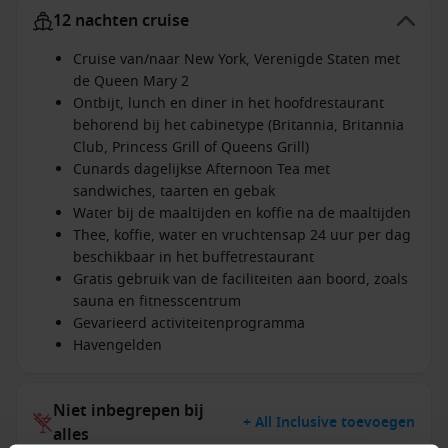
12 nachten cruise
Cruise van/naar New York, Verenigde Staten met
de Queen Mary 2
Ontbijt, lunch en diner in het hoofdrestaurant
behorend bij het cabinetype (Britannia, Britannia
Club, Princess Grill of Queens Grill)
Cunards dagelijkse Afternoon Tea met
sandwiches, taarten en gebak
Water bij de maaltijden en koffie na de maaltijden
Thee, koffie, water en vruchtensap 24 uur per dag
beschikbaar in het buffetrestaurant
Gratis gebruik van de faciliteiten aan boord, zoals
sauna en fitnesscentrum
Gevarieerd activiteitenprogramma
Havengelden
Niet inbegrepen bij
+ All Inclusive toevoegen
alles