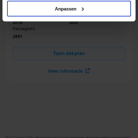
Atlantische Oceaan over te steken. Aan boord van de
Queen Mary 2 beleef je gegarandeerd een droomreis!
Anpassen
Gerenoveerd in
:
Munteenheid
:
2016
USD
Passagiers
:
2691
Toon dekplan
Meer informatie
Voor Cruise Only afvaarten en cruises met een door de rederij verzorgde