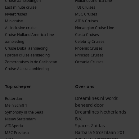
Cruise aanbiedingen
Holland America Line
Last minute cruise
TUI Cruises
Riviercruises
MSC Cruises
Minicruise
AIDA Cruises
All inclusive cruise
Norwegian Cruise Line
Cruise Holland America Line
Costa Cruises
aanbieding
Celebrity Cruises
Cruise Dubai aanbieding
Phoenix Cruises
Fjorden cruise aanbieding
Princess Cruises
Zomercruises in de Caribbean
Oceania Cruises
Cruise Alaska aanbieding
Top schepen
Over ons
Dreamlines.nl wordt
Rotterdam
beheerd door
Mein Schiff 1
Dreamlines Netherlands
Symphony of the Seas
B.V.
Nieuw Statendam
Spaces Zuidas
AIDAperla
Barbara Strozzilaan 201
MSC Preziosa