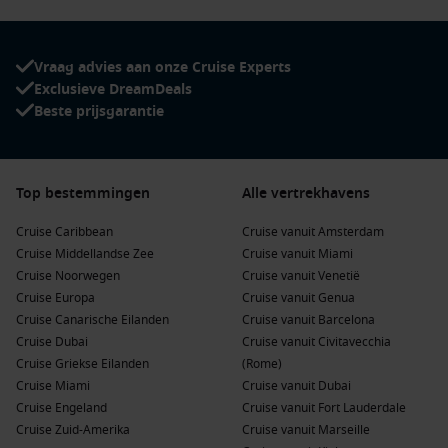
Vraag advies aan onze Cruise Experts
Exclusieve DreamDeals
Beste prijsgarantie
Top bestemmingen
Alle vertrekhavens
Cruise Caribbean
Cruise vanuit Amsterdam
Cruise Middellandse Zee
Cruise vanuit Miami
Cruise Noorwegen
Cruise vanuit Venetië
Cruise Europa
Cruise vanuit Genua
Cruise Canarische Eilanden
Cruise vanuit Barcelona
Cruise Dubai
Cruise vanuit Civitavecchia
Cruise Griekse Eilanden
(Rome)
Cruise Miami
Cruise vanuit Dubai
Cruise Engeland
Cruise vanuit Fort Lauderdale
Cruise Zuid-Amerika
Cruise vanuit Marseille