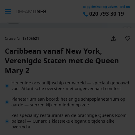
Krijg deskundig advies - Bel nu
020 793 30 19
1 / 26
Cruise Nr.
:
18105621
Caribbean vanaf New York,
Verenigde Staten met de Queen
Mary 2
Het enige oceaanlijnschip ter wereld — speciaal gebouwd
voor Atlantische oversteek met ongeëvenaard comfort
Planetarium aan boord: het enige schipsplanetarium op
aarde — sterren kijken midden op zee
Zes speciality-restaurants en de prachtige Queens Room
balzaal — Cunard's klassieke elegantie tijdens elke
overtocht