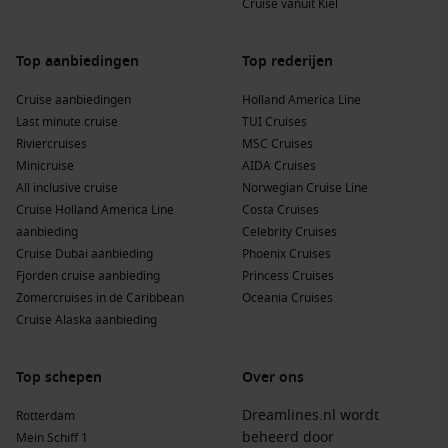
Cruise vanuit Kiel
Top aanbiedingen
Top rederijen
Cruise aanbiedingen
Holland America Line
Last minute cruise
TUI Cruises
Riviercruises
MSC Cruises
Minicruise
AIDA Cruises
All inclusive cruise
Norwegian Cruise Line
Cruise Holland America Line
Costa Cruises
aanbieding
Celebrity Cruises
Cruise Dubai aanbieding
Phoenix Cruises
Fjorden cruise aanbieding
Princess Cruises
Zomercruises in de Caribbean
Oceania Cruises
Cruise Alaska aanbieding
Top schepen
Over ons
Dreamlines.nl wordt
Rotterdam
beheerd door
Mein Schiff 1