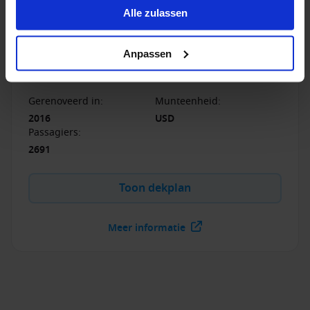
Queen Mary 2
Alle zulassen
De Queen Mary 2 is het ideaalbeeld van een klassiek
cruiseschip. Het schip is speciaal ontworpen om de
Anpassen
Atlantische Oceaan over te steken. Aan boord van de
Queen Mary 2 beleef je gegarandeerd een droomreis!
Gerenoveerd in
:
Munteenheid
:
2016
USD
Passagiers
:
2691
Toon dekplan
Meer informatie