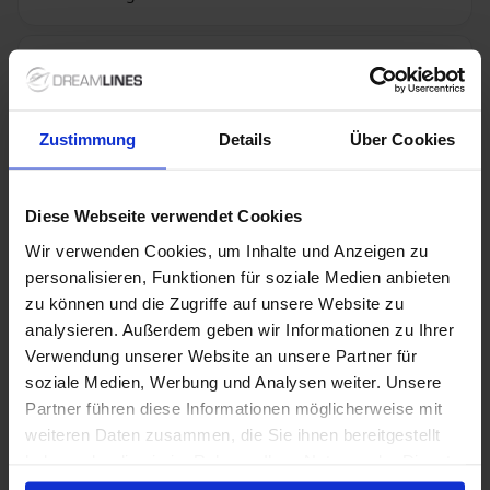
Niet inbegrepen bij
+ All Inclusive toevoegen
alles
Zustimmung
Details
Über Cookies
Verdere informatie
Diese Webseite verwendet Cookies
Optionele diensten
Wir verwenden Cookies, um Inhalte und Anzeigen zu
personalisieren, Funktionen für soziale Medien anbieten
zu können und die Zugriffe auf unsere Website zu
Niet inbegrepen diensten
analysieren. Außerdem geben wir Informationen zu Ihrer
Verwendung unserer Website an unsere Partner für
soziale Medien, Werbung und Analysen weiter. Unsere
Partner führen diese Informationen möglicherweise mit
1 / 18
weiteren Daten zusammen, die Sie ihnen bereitgestellt
haben oder die sie im Rahmen Ihrer Nutzung der Dienste
gesammelt haben.