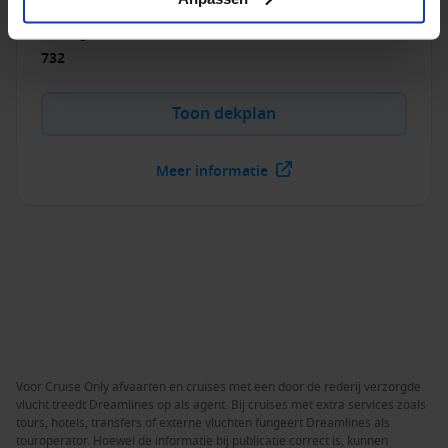
2016
USD
Passagiers
:
732
Toon dekplan
Meer informatie
Voor Cruise Only afvaarten en cruises met een door de rederij verzorgde
vlucht treedt Dreamlines op als agent. Bij cruises met extra services zoals
tours, hotels, transfers of externe vluchten fungeert Dreamlines als
touroperator. Hoewel de informatie bij publicatie correct is, kunnen