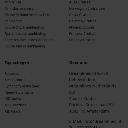
Minicruise
AIDA Cruises
All inclusive cruise
Norwegian Cruise Line
Cruise Holland America Line
Costa Cruises
aanbieding
Celebrity Cruises
Cruise Dubai aanbieding
Phoenix Cruises
Fjorden cruise aanbieding
Princess Cruises
Zomercruises in de Caribbean
Oceania Cruises
Cruise Alaska aanbieding
Top schepen
Over ons
Dreamlines.nl wordt
Rotterdam
beheerd door
Mein Schiff 1
Dreamlines Netherlands
Symphony of the Seas
B.V.
Nieuw Statendam
Spaces Zuidas
AIDAperla
Barbara Strozzilaan 201
MSC Preziosa
1083 HN Amsterdam
AIDAnova
E-Mail:
info@dreamlines.nl
Tel:
020 220 41 41