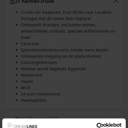
21 nachten cruise
Cruise van Kaapstad, Zuid-Afrika naar Lissabon,
Portugal met de Seven Seas Explorer
Onbeperkt drankjes, exclusieve wijnen,
ambachtelijke cocktails, speciale koffiesoorten en
meer
Excursies
Specialiteitenrestaurants zonder extra kosten
Onbeperkte toegang tot de spafaciliteiten
Conciërgediensten
Minibar wordt dagelijks bijgevuld
Wasservice
Fooien
Wi-Fi
24-uurs roomservice
Havengelden
Niet inbegrepen bij
+ All Inclusive toevoegen
alles