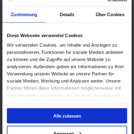
Zustimmung
Details
Über Cookies
Verdere informatie
Diese Webseite verwendet Cookies
Niet inbegrepen diensten
Wir verwenden Cookies, um Inhalte und Anzeigen zu
personalisieren, Funktionen für soziale Medien anbieten
zu können und die Zugriffe auf unsere Website zu
analysieren. Außerdem geben wir Informationen zu Ihrer
1 / 25
Verwendung unserer Website an unsere Partner für
soziale Medien, Werbung und Analysen weiter. Unsere
Partner führen diese Informationen möglicherweise mit
Seven Seas Explorer
weiteren Daten zusammen, die Sie ihnen bereitgestellt
haben oder die sie im Rahmen Ihrer Nutzung der Dienste
De Regent Seven Seas Explorer is een elegant en ruim
gesammelt haben.
schip. Op het schip kunt u genieten van verschillende
Alle zulassen
activiteiten die zowel in de avond als overdag worden
aangeboden. De Seven Seas Explorer brengt u naar
de mooiste oorden.
Bouwjaar
:
Munteenheid
:
Anpassen