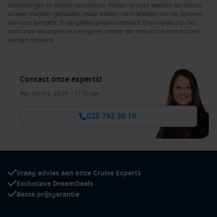
aanbiedingen en prijzen veranderen. Prijzen op onze website worden zo
actueel mogelijk gehouden, maar kunnen soms afwijken van de tarieven
van onze partners. In dergelijke gevallen behoudt Dreamlines zich het
recht voor om prijzen te corrigeren, zonder dat hieraan rechten kunnen
worden ontleend.
Contact onze experts!
Ma. t/m vrij. 09:00 – 17:45 uur
020 793 30 19
Vraag advies aan onze Cruise Experts
Exclusieve DreamDeals
Beste prijsgarantie