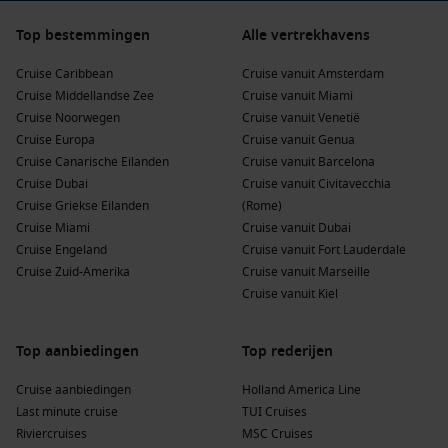
Top bestemmingen
Alle vertrekhavens
Cruise Caribbean
Cruise vanuit Amsterdam
Cruise Middellandse Zee
Cruise vanuit Miami
Cruise Noorwegen
Cruise vanuit Venetië
Cruise Europa
Cruise vanuit Genua
Cruise Canarische Eilanden
Cruise vanuit Barcelona
Cruise Dubai
Cruise vanuit Civitavecchia
Cruise Griekse Eilanden
(Rome)
Cruise Miami
Cruise vanuit Dubai
Cruise Engeland
Cruise vanuit Fort Lauderdale
Cruise Zuid-Amerika
Cruise vanuit Marseille
Cruise vanuit Kiel
Top aanbiedingen
Top rederijen
Cruise aanbiedingen
Holland America Line
Last minute cruise
TUI Cruises
Riviercruises
MSC Cruises