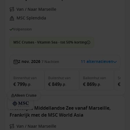
Van / Naar Marseille
MSC Splendida
Volpension
MSC Cruises - Vitamin Sea - tot 50% korting
2 nov. 2026
11 alternatieven
7
Nachten
Binnenhut
van
Buitenhut
van
Balkonhut
van
Suite
v
€ 799
€ 849
€ 869
€ 1.3
p.p.
p.p.
p.p.
Alleen Cruise
Westelijke Middellandse Zee vanaf Marseille,
Frankrijk met de MSC World Asia
Van / Naar Marseille