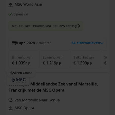
MSC World Asia
Volpension
MSC Cruises - Vitamin Sea - tot 50% korting
8 apr. 2028
54 alternatieven
7
Nachten
Binnenhut
van
Buitenhut
van
Balkonhut
van
Suite
v
€ 1.039
€ 1.219
€ 1.299
€ 1.9
p.p.
p.p.
p.p.
Alleen Cruise
Westelijke Middellandse Zee vanaf Marseille,
Frankrijk met de MSC Opera
Van Marseille Naar Genua
MSC Opera