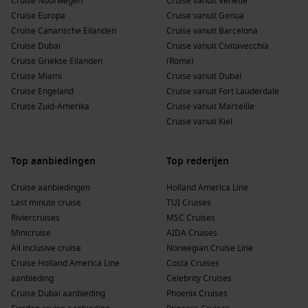
Cruise Noorwegen
Cruise vanuit Venetië
Cruise Europa
Cruise vanuit Genua
Cruise Canarische Eilanden
Cruise vanuit Barcelona
Cruise Dubai
Cruise vanuit Civitavecchia
Cruise Griekse Eilanden
(Rome)
Cruise Miami
Cruise vanuit Dubai
Cruise Engeland
Cruise vanuit Fort Lauderdale
Cruise Zuid-Amerika
Cruise vanuit Marseille
Cruise vanuit Kiel
Top aanbiedingen
Top rederijen
Cruise aanbiedingen
Holland America Line
Last minute cruise
TUI Cruises
Riviercruises
MSC Cruises
Minicruise
AIDA Cruises
All inclusive cruise
Norwegian Cruise Line
Cruise Holland America Line
Costa Cruises
aanbieding
Celebrity Cruises
Cruise Dubai aanbieding
Phoenix Cruises