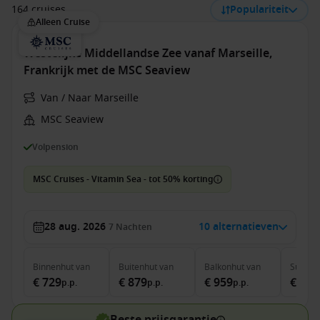
164 cruises
Populariteit
Alleen Cruise
Westelijke Middellandse Zee vanaf Marseille,
Frankrijk met de MSC Seaview
Van / Naar Marseille
MSC Seaview
Volpension
MSC Cruises - Vitamin Sea - tot 50% korting
28 aug. 2026
10 alternatieven
7
Nachten
Binnenhut
van
Buitenhut
van
Balkonhut
van
Suite
v
€ 729
€ 879
€ 959
€ 1.4
p.p.
p.p.
p.p.