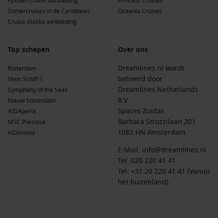
Fjorden cruise aanbieding
Princess Cruises
Zomercruises in de Caribbean
Oceania Cruises
Cruise Alaska aanbieding
Top schepen
Over ons
Dreamlines.nl wordt
Rotterdam
beheerd door
Mein Schiff 1
Dreamlines Netherlands
Symphony of the Seas
B.V.
Nieuw Statendam
Spaces Zuidas
AIDAperla
Barbara Strozzilaan 201
MSC Preziosa
1083 HN Amsterdam
AIDAnova
E-Mail:
info@dreamlines.nl
Tel:
020 220 41 41
Tel: +31 20 220 41 41 (Vanuit
het buitenland)