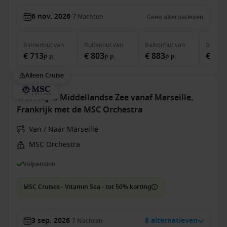
6 nov. 2026
7
Nachten
Geen alternatieven
Binnenhut
van
Buitenhut
van
Balkonhut
van
Suite
v
€ 713
€ 803
€ 883
€ 1.3
p.p.
p.p.
p.p.
Alleen Cruise
Westelijke Middellandse Zee vanaf Marseille,
Frankrijk met de MSC Orchestra
Van / Naar Marseille
MSC Orchestra
Volpension
MSC Cruises - Vitamin Sea - tot 50% korting
3 sep. 2026
8 alternatieven
7
Nachten