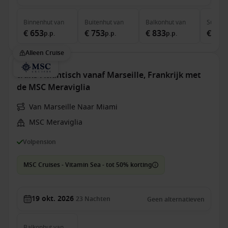
Binnenhut
van
Buitenhut
van
Balkonhut
van
Suite
v
€ 653
€ 753
€ 833
€ 1.5
p.p.
p.p.
p.p.
Alleen Cruise
trans-Atlantisch vanaf Marseille, Frankrijk met
de MSC Meraviglia
Van Marseille Naar Miami
MSC Meraviglia
Volpension
MSC Cruises - Vitamin Sea - tot 50% korting
19 okt. 2026
23
Nachten
Geen alternatieven
Balkonhut
van