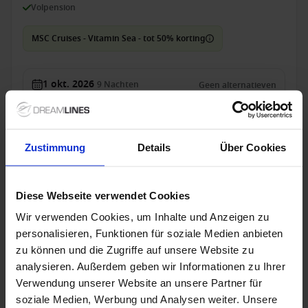
Volpension
MSC Cruises - Vitamin Sea - tot 50% korting
1 okt. 2026
9
Nachten
Geen alternatieven
Balkonhut
van
€ 1.397
p.p.
Zustimmung
Details
Über Cookies
Alleen Cruise
Westelijke Middellandse Zee vanaf Marseille,
Diese Webseite verwendet Cookies
Frankrijk met de MSC World Asia
Wir verwenden Cookies, um Inhalte und Anzeigen zu
personalisieren, Funktionen für soziale Medien anbieten
Van / Naar Marseille
zu können und die Zugriffe auf unsere Website zu
MSC World Asia
analysieren. Außerdem geben wir Informationen zu Ihrer
Verwendung unserer Website an unsere Partner für
Volpension
soziale Medien, Werbung und Analysen weiter. Unsere