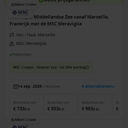
Beste prijsgarantie
Alleen Cruise
Westelijke Middellandse Zee vanaf Marseille,
Frankrijk met de MSC Meraviglia
Van / Naar Marseille
MSC Meraviglia
Volpension
MSC Cruises - Vitamin Sea - tot 50% korting
14 sep. 2026
8 alternatieven
7
Nachten
Binnenhut
van
Buitenhut
van
Balkonhut
van
MSC Ya
€ 733
€ 853
€ 983
€ 3.1
p.p.
p.p.
p.p.
Alleen Cruise