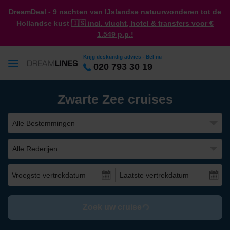
DreamDeal - 9 nachten van IJslandse natuurwonderen tot de
Hollandse kust
🇮🇸 incl. vlucht, hotel & transfers voor €
1.549 p.p.!
Krijg deskundig advies - Bel nu
020 793 30 19
Zwarte Zee cruises
Alle Bestemmingen
Alle Rederijen
Vroegste vertrekdatum
Laatste vertrekdatum
Zoek uw cruise