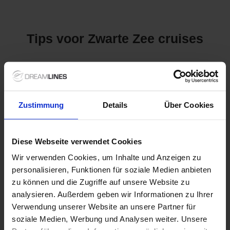
Tips voor Zwarte Zee cruises
Ontdek het Avontuur van de
Zwarte Zee
Zustimmung
Details
Über Cookies
De
Zwarte Zee
is de perfecte bestemming voor
cruiseliefhebbers die willen genieten van een mix van cultuur,
natuur en historische pracht. Omgeven door betoverende
Diese Webseite verwendet Cookies
landen zoals Roemenië, Turkije en Bulgarije, biedt deze regio
Wir verwenden Cookies, um Inhalte und Anzeigen zu
schilderachtige kustlijnen, charmante dorpjes en bruisende
personalisieren, Funktionen für soziale Medien anbieten
havens. Een cruise naar de Zwarte Zee geeft je de kans om
zowel relaxte stranddagen als culturele ontdekkingen te
zu können und die Zugriffe auf unsere Website zu
combineren, terwijl je geniet van de heerlijke lokale keuken en
analysieren. Außerdem geben wir Informationen zu Ihrer
warme gastvrijheid.
Verwendung unserer Website an unsere Partner für
soziale Medien, Werbung und Analysen weiter. Unsere
Populaire Rederijen met Cruises