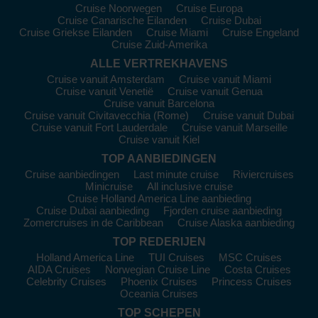
rijk cultureel erfgoed, perfect voor een ontspannen vakantie.
Cruise Noorwegen
Cruise Europa
Cruise Canarische Eilanden
Cruise Dubai
Amalfi Coast
:
Dramatische kliffen, kleurrijke dorpjes en
Cruise Griekse Eilanden
Cruise Miami
Cruise Engeland
romantische uitzichten maken deze bestemming een must-
Cruise Zuid-Amerika
see.
ALLE VERTREKHAVENS
Caribbean
:
Tropische eilanden, levendige cultuur en
Cruise vanuit Amsterdam
Cruise vanuit Miami
paradijselijke stranden voor zon- en strandliefhebbers.
Cruise vanuit Venetië
Cruise vanuit Genua
Cruise vanuit Barcelona
Krim:
Mix van Russische en Oekraïense cultuur, met
Cruise vanuit Civitavecchia (Rome)
Cruise vanuit Dubai
adembenemende natuur en historische locaties.
Cruise vanuit Fort Lauderdale
Cruise vanuit Marseille
Cruise vanuit Kiel
Topbestemmingen van de Zwarte
TOP AANBIEDINGEN
Zee
Cruise aanbiedingen
Last minute cruise
Riviercruises
Minicruise
All inclusive cruise
Europa
Cruise Holland America Line aanbieding
Cruise Dubai aanbieding
Fjorden cruise aanbieding
Turkije
:
Combineer historische steden, zonovergoten
Zomercruises in de Caribbean
Cruise Alaska aanbieding
stranden en levendige markten voor een onvergetelijke
TOP REDERIJEN
ervaring.
Holland America Line
TUI Cruises
MSC Cruises
Roemenië
:
Ontdek middeleeuwse kastelen, schilderachtige
AIDA Cruises
Norwegian Cruise Line
Costa Cruises
dorpen en natuurlijke schatten langs de Zwarte Zee-kust.
Celebrity Cruises
Phoenix Cruises
Princess Cruises
Oceania Cruises
Wereldwijd
TOP SCHEPEN