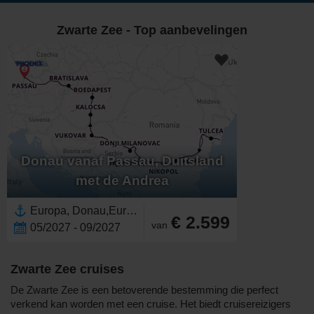
Zwarte Zee - Top aanbevelingen
Donau vanaf Passau, Duitsland
met de Andrea
Europa, Donau,Europese Rivier,Oost-Europa,Roemenië,Hongarije,West-Europa,Servië,Oostenrijk,Kroatië,Duitsland,Slowakije,Zwarte Zee
€ 2.599
van
05/2027 - 09/2027
Zwarte Zee cruises
De Zwarte Zee is een betoverende bestemming die perfect
verkend kan worden met een cruise. Het biedt cruisereizigers