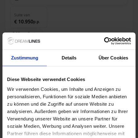
Suite
van
€ 10.950
p.p.
Alleen Cruise
trans-Atlantisch vanaf Montreal, Canada met de
Azamara Journey
Zustimmung
Details
Über Cookies
Van Montreal Naar Reykjavik
Azamara Journey
Diese Webseite verwendet Cookies
All-inclusive
Tips
Wir verwenden Cookies, um Inhalte und Anzeigen zu
personalisieren, Funktionen für soziale Medien anbieten
Boek nu en ontvang tot $ 1000 boordtegoed!
zu können und die Zugriffe auf unsere Website zu
analysieren. Außerdem geben wir Informationen zu Ihrer
Verwendung unserer Website an unsere Partner für
26 aug. 2026
16
Nachten
Geen alternatieven
soziale Medien, Werbung und Analysen weiter. Unsere
Partner führen diese Informationen möglicherweise mit