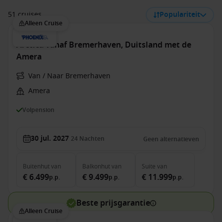
51 cruises
Populariteit
Alleen Cruise
Arctica vanaf Bremerhaven, Duitsland met de
Amera
Van / Naar Bremerhaven
Amera
Volpension
30 jul. 2027
24
Nachten
Geen alternatieven
Buitenhut
van
Balkonhut
van
Suite
van
€ 6.499
€ 9.499
€ 11.999
p.p.
p.p.
p.p.
Beste prijsgarantie
Alleen Cruise