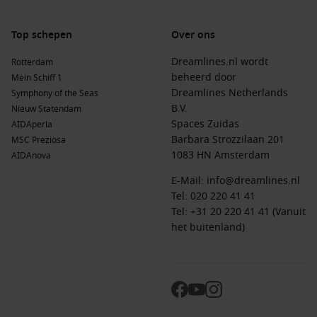
reizen.
Top schepen
Over ons
Kosten van cruisen naar deze bestemming
Dreamlines.nl wordt
Rotterdam
Een cruise naar Nuuk behoort doorgaans tot het hogere
beheerd door
Mein Schiff 1
segment vanwege de afgelegen ligging en het
Dreamlines Netherlands
Symphony of the Seas
expeditiekarakter.
B.V.
Nieuw Statendam
Spaces Zuidas
AIDAperla
10- tot 14-daagse cruises
– Vanaf ongeveer €2.000 per
Barbara Strozzilaan 201
MSC Preziosa
persoon in een binnenhut.
1083 HN Amsterdam
AIDAnova
Expeditiecruises
– Gemiddeld tussen €4.000 en €8.000,
E-Mail:
info@dreamlines.nl
afhankelijk van rederij en huttype.
Tel:
020 220 41 41
Luxe cruises
– Kunnen oplopen tot €10.000 of meer, vaak
Tel: +31 20 220 41 41 (Vanuit
inclusief excursies en dranken.
het buitenland)
De meeste maaltijden zijn inbegrepen aan boord. Aan land
zijn de prijzen hoger dan je misschien gewend bent, doordat
vrijwel alles geïmporteerd wordt. Een eenvoudige lunch kan
tussen de €20 en €40 kosten.