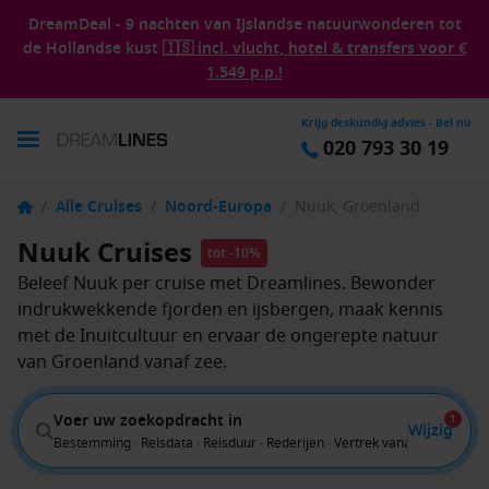
DreamDeal - 9 nachten van IJslandse natuurwonderen tot
de Hollandse kust
🇮🇸 incl. vlucht, hotel & transfers voor €
1.549 p.p.!
Krijg deskundig advies - Bel nu
020 793 30 19
/
Alle Cruises
/
Noord-Europa
/
Nuuk, Groenland
Nuuk Cruises
tot -10%
Beleef Nuuk per cruise met Dreamlines. Bewonder
indrukwekkende fjorden en ijsbergen, maak kennis
met de Inuitcultuur en ervaar de ongerepte natuur
van Groenland vanaf zee.
Voer uw zoekopdracht in
1
Wijzig
Bestemming · Reisdata · Reisduur · Rederijen · Vertrek vanaf