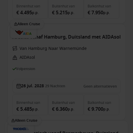
Binnenhut
van
Buitenhut
van
Balkonhut
van
€ 4.495
€ 5.215
€ 7.950
p.p.
p.p.
p.p.
Alleen Cruise
Arctica vanaf Hamburg, Duitsland met AIDAsol
Van Hamburg Naar Warnemünde
AIDAsol
Volpension
26 jul. 2028
29
Nachten
Geen alternatieven
Binnenhut
van
Buitenhut
van
Balkonhut
van
€ 5.485
€ 6.360
€ 9.700
p.p.
p.p.
p.p.
Alleen Cruise