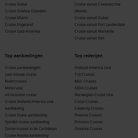
van de stad met wisselende tentoonstellingen en
Cruise Dubai
Cruise vanuit Civitavecchia
voorstellingen.
Cruise Griekse Eilanden
(Rome)
Cruise Miami
Cruise vanuit Dubai
De combinatie van ruige natuur en een verrassend levendige
Cruise Engeland
Cruise vanuit Fort Lauderdale
stad maakt
Nuuk in Groenland
tot een veelzijdige
Cruise Zuid-Amerika
Cruise vanuit Marseille
cruisebestemming.
Cruise vanuit Kiel
Seizoensgebonden aanbiedingen voor deze
Top aanbiedingen
Top rederijen
bestemming
Cruise aanbiedingen
Holland America Line
Het cruiseseizoen in Nuuk loopt voornamelijk van juni tot en
Last minute cruise
TUI Cruises
met september. In deze maanden zijn de temperaturen het
Riviercruises
MSC Cruises
meest aangenaam, variërend van 5 tot 15 graden Celsius.
Minicruise
AIDA Cruises
Bovendien profiteer je in de zomer van lange dagen met
All inclusive cruise
Norwegian Cruise Line
bijna eindeloos daglicht.
Cruise Holland America Line
Costa Cruises
aanbieding
Celebrity Cruises
Juli en augustus zijn het populairst vanwege het stabielere
Cruise Dubai aanbieding
Phoenix Cruises
weer en de beste kansen om walvissen te zien. In juni en
Fjorden cruise aanbieding
Princess Cruises
september liggen de prijzen vaak iets lager en is het rustiger
Zomercruises in de Caribbean
Oceania Cruises
aan land. Voor wie graag fotografeert of van serene
Cruise Alaska aanbieding
landschappen houdt, zijn dit uitstekende maanden om te