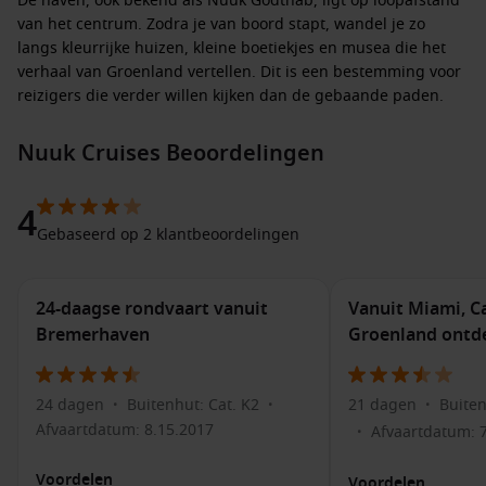
De haven, ook bekend als
Nuuk Godthab
, ligt op loopafstand
van het centrum. Zodra je van boord stapt, wandel je zo
langs kleurrijke huizen, kleine boetiekjes en musea die het
verhaal van Groenland vertellen. Dit is een bestemming voor
reizigers die verder willen kijken dan de gebaande paden.
Cruisemaatschappijen die naar Nuuk varen
Nuuk Cruises Beoordelingen
Nuuk wordt vooral aangedaan tijdens expeditiecruises en
langere Noord-Atlantische routes. Diverse gerenommeerde
4
rederijen nemen deze bijzondere bestemming op in hun
Gebaseerd op 2 klantbeoordelingen
programma.
Holland America Line
– Biedt comfortabele cruises met
24-daagse rondvaart vanuit
Vanuit Miami, C
veel aandacht voor cultuur en natuureducatie.
Bremerhaven
Groenland ontd
Princess Cruises
– Combineert Groenland vaak met Canada
en IJsland op langere routes.
24 dagen
Buitenhut: Cat. K2
21 dagen
Buiten
•
•
•
Norwegian Cruise Line
– Informele sfeer met afwisselende
Afvaartdatum: 8.15.2017
Afvaartdatum: 
•
routes in het noorden.
Phoenix Reisen
en andere Europese rederijen – Gericht op
Voordelen
Voordelen