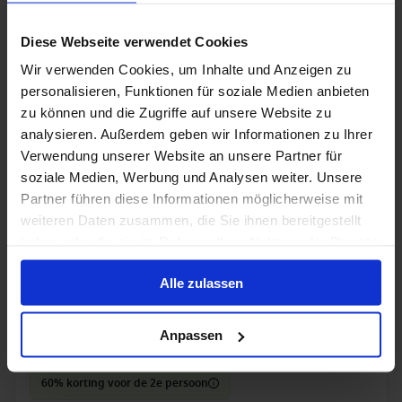
Tot 60% korting voor de 2e persoon
Diese Webseite verwendet Cookies
30 jan. 2028
8 alternatieven
6
Nachten
Wir verwenden Cookies, um Inhalte und Anzeigen zu
personalisieren, Funktionen für soziale Medien anbieten
Binnenhut
van
Buitenhut
van
Balkonhut
van
Suite
v
zu können und die Zugriffe auf unsere Website zu
€ 1.007
€ 1.186
€ 1.205
€ 2.0
p.p.
p.p.
p.p.
analysieren. Außerdem geben wir Informationen zu Ihrer
was
€ 1.107
was
€ 1.289
was
€ 1.339
was
€ 
Verwendung unserer Website an unsere Partner für
soziale Medien, Werbung und Analysen weiter. Unsere
Alleen Cruise
Partner führen diese Informationen möglicherweise mit
weiteren Daten zusammen, die Sie ihnen bereitgestellt
Caribbean vanaf Miami, Verenigde Staten met de
haben oder die sie im Rahmen Ihrer Nutzung der Dienste
Celebrity Beyond
gesammelt haben.
Van / Naar Miami
Alle zulassen
Celebrity Beyond
Anpassen
Volpension
60% korting voor de 2e persoon