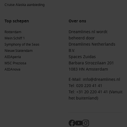
Cruise Alaska aanbieding
Westelijke Caribbean
:
Ontdek tropische eilanden en
levendige havens, ideaal voor avontuur en ontspanning.
Oostelijke Caribbean
:
Geniet van serene eilanden, rijke
Top schepen
Over ons
cultuur en historische bezienswaardigheden.
Dreamlines.nl wordt
Rotterdam
Caribbean
:
Verken een breed scala aan eilanden met
beheerd door
Mein Schiff 1
diverse landschappen en activiteiten.
Dreamlines Netherlands
Symphony of the Seas
Bahamas
:
Ideaal voor ontspanning, watersport en het
B.V.
Nieuw Statendam
ontdekken van prachtige stranden en lokale cultuur.
Spaces Zuidas
AIDAperla
Barbara Strozzilaan 201
MSC Preziosa
Belangrijke rederijen voor Coco Cay
1083 HN Amsterdam
AIDAnova
Royal Caribbean
:
Met een vloot van 29 schepen, zoals
E-Mail:
info@dreamlines.nl
Oasis of the Seas®
en
Jewel of the Seas®
, is Royal
Tel:
020 220 41 41
Caribbean de belangrijkste aanbieder van cruises naar
Tel: +31 20 220 41 41 (Vanuit
Coco Cay.
het buitenland)
Celebrity Cruises
:
Met 17 schepen, zoals
Celebrity
Reflection
, bieden ze ook cruises naar Coco Cay aan vanuit
Fort Lauderdale en Miami.