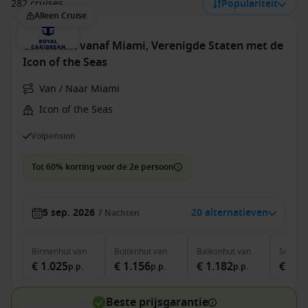
282 cruises
Populariteit
Alleen Cruise
Caribbean vanaf Miami, Verenigde Staten met de
Icon of the Seas
Van / Naar Miami
Icon of the Seas
Volpension
Tot 60% korting voor de 2e persoon
5 sep. 2026
20 alternatieven
7
Nachten
Binnenhut
van
Buitenhut
van
Balkonhut
van
Suite
v
€ 1.025
€ 1.156
€ 1.182
€ 2.1
p.p.
p.p.
p.p.
Beste prijsgarantie