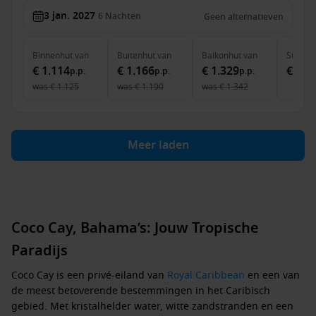
3 jan. 2027
6
Nachten
Geen alternatieven
Binnenhut
van
Buitenhut
van
Balkonhut
van
Suite
v
€ 1.114
€ 1.166
€ 1.329
€ 2.3
p.p.
p.p.
p.p.
was
€ 1.125
was
€ 1.190
was
€ 1.342
Meer laden
Coco Cay, Bahama’s: Jouw Tropische
Paradijs
Coco Cay
is een privé-eiland van
Royal Caribbean
en een van
de meest betoverende bestemmingen in het Caribisch
gebied. Met kristalhelder water, witte zandstranden en een