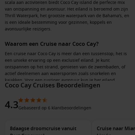
scala aan activiteiten biedt
Coco Cay
island
de perfecte mix
van ontspanning en avontuur. Het eiland is beroemd om zijn
Thrill Waterpark
, het grootste waterpark van de Bahama’s, en
is een ideale bestemming voor gezinnen, koppels en
avontuurlijke reizigers.
Waarom een Cruise naar Coco Cay?
Een cruise naar
Coco Cay
is meer dan een tussenstop; het is
een unieke ervaring op een exclusief eiland. Je kunt
ontspannen op het strand, genieten van de zwembaden, of
actief deelnemen aan watersporten zoals snorkelen en
kajakken. Voor een rustiger avontuur kun je het eiland
Coco Cay Cruises Beoordelingen
verkennen per fiets of wandelend langs de adembenemende
kustlijnen. De faciliteiten zijn speciaal afgestemd op
cruisereizigers van Royal Caribbean, waardoor je verzekerd
4.3
bent van een zorgeloze en comfortabele dag op dit tropische
Gebaseerd op 6 klantbeoordelingen
paradijs.
Activiteiten en bezienswaardigheden op Coco
8daagse droomcruise vanuit
Cruise naar Mia