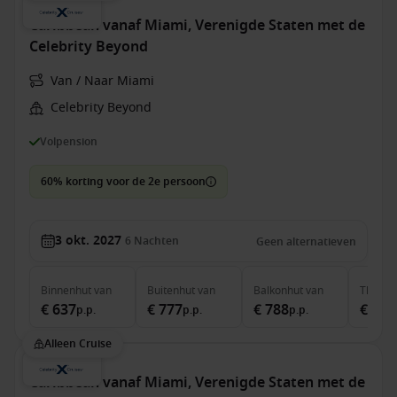
Caribbean vanaf Miami, Verenigde Staten met de
Celebrity Beyond
Van / Naar Miami
Celebrity Beyond
Volpension
60% korting voor de 2e persoon
3 okt. 2027
6
Nachten
Geen alternatieven
Binnenhut
van
Buitenhut
van
Balkonhut
van
The Ret
€ 637
€ 777
€ 788
€ 3.0
p.p.
p.p.
p.p.
Alleen Cruise
Caribbean vanaf Miami, Verenigde Staten met de