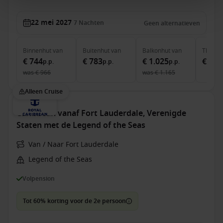
22 mei 2027
7
Nachten
Geen alternatieven
Binnenhut
van
Buitenhut
van
Balkonhut
van
The Ret
€ 744
€ 783
€ 1.025
€ 3.6
p.p.
p.p.
p.p.
was
€ 966
was
€ 1.165
Alleen Cruise
Caribbean vanaf Fort Lauderdale, Verenigde
Staten met de Legend of the Seas
Van / Naar Fort Lauderdale
Legend of the Seas
Volpension
Tot 60% korting voor de 2e persoon