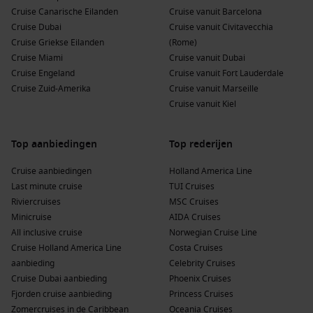
Cruise Canarische Eilanden
Cruise vanuit Barcelona
Zomer (juni-augustus):
Warme maanden van 25-32°C,
Cruise Dubai
Cruise vanuit Civitavecchia
ideaal voor stranddagen en watersporten.
Cruise Griekse Eilanden
(Rome)
Herfst (september-november):
Temperaturen van 22-28°C
Cruise Miami
Cruise vanuit Dubai
en minder drukte, ideaal voor een rustige ontdekking van
Cruise Engeland
Cruise vanuit Fort Lauderdale
het eiland.
Cruise Zuid-Amerika
Cruise vanuit Marseille
Winter (december-februari):
Koelere temperaturen tussen
Cruise vanuit Kiel
18-25°C, perfect om te ontsnappen aan de winterkou
elders.
Top aanbiedingen
Top rederijen
Kosten van een cruise naar Coco Cay
Cruise aanbiedingen
Holland America Line
Last minute cruise
TUI Cruises
De gemiddelde kosten voor een cruise naar
Coco Cay
liggen
Riviercruises
MSC Cruises
rond de €900 voor een week en tussen €2.000 en €3.500 voor
Minicruise
AIDA Cruises
luxe cruises. Maaltijden en veel faciliteiten zijn meestal
All inclusive cruise
Norwegian Cruise Line
inbegrepen, waardoor je zonder verrassingen kunt genieten
Cruise Holland America Line
Costa Cruises
van je vakantie. Eten op het eiland kost gemiddeld €10-25,
aanbieding
Celebrity Cruises
afhankelijk van het type restaurant.
Cruise Dubai aanbieding
Phoenix Cruises
Fjorden cruise aanbieding
Princess Cruises
Alternatieve regio’s voor Caribische cruises
Zomercruises in de Caribbean
Oceania Cruises