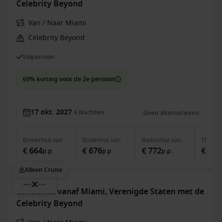
Celebrity Beyond
Van / Naar Miami
Celebrity Beyond
Volpension
60% korting voor de 2e persoon
17 okt. 2027
6
Nachten
Geen alternatieven
Binnenhut
van
Buitenhut
van
Balkonhut
van
The Ret
€ 664
€ 676
€ 772
€ 3.3
p.p.
p.p.
p.p.
Alleen Cruise
Caribbean vanaf Miami, Verenigde Staten met de
Celebrity Beyond