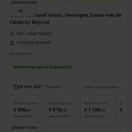
Alleen Cruise
Caribbean vanaf Miami, Verenigde Staten met de
Celebrity Beyond
Van / Naar Miami
Celebrity Beyond
Volpension
60% korting voor de 2e persoon
29 mei 2027
7
Nachten
Geen alternatieven
Binnenhut
van
Buitenhut
van
Balkonhut
van
The Ret
€ 908
€ 978
€ 1.106
€ 3.7
p.p.
p.p.
p.p.
was
€ 1.081
was
€ 1.193
was
€ 1.271
Alleen Cruise