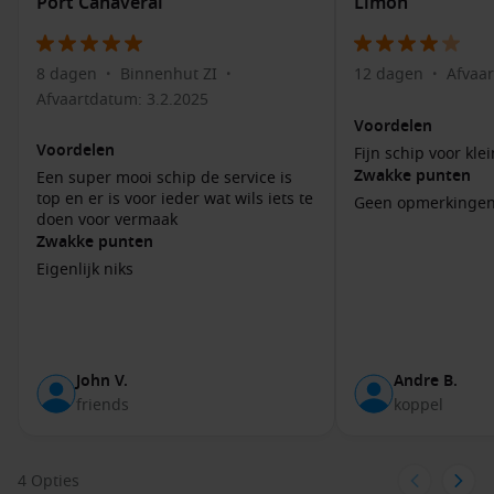
Port Canaveral
Limón
Cay
Thrill Waterpark:
Beleef de spannendste glijbanen en een
groot golfslagbad in het grootste waterpark van de
8 dagen
Binnenhut ZI
12 dagen
Afvaar
•
•
•
Bahama’s, perfect voor gezinnen en avonturiers.
Afvaartdatum: 3.2.2025
Stranden:
Ontspan op de prachtige witte zandstranden,
Voordelen
zoals Chill Island en South Beach, en geniet van zwemmen
Voordelen
Fijn schip voor kle
of zonnebaden in het heldere water.
Zwakke punten
Een super mooi schip de service is
top en er is voor ieder wat wils iets te
Geen opmerkinge
Snorkelen:
Ontdek de kleurrijke onderwaterwereld van
doen voor vermaak
koraalriffen en zie tropische vissen in hun natuurlijke
Zwakke punten
habitat.
Eigenlijk niks
Fietsverhuur:
Verken
cococay
per fiets en bewonder het
adembenemende landschap en de kustlijn.
Lokale gerechten:
Proef authentieke Bahamaanse
gerechten of geniet van een barbecue op het strand bij
John V.
Andre B.
één van de eetgelegenheden op het eiland.
friends
koppel
Populaire havens nabij Coco Cay
4 Opties
Nassau
, Bahama’s:
De hoofdstad biedt beroemde