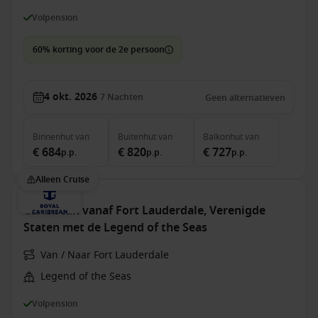
Volpension
60% korting voor de 2e persoon
4 okt. 2026
7
Nachten
Geen alternatieven
Binnenhut
van
Buitenhut
van
Balkonhut
van
€ 684
€ 820
€ 727
p.p.
p.p.
p.p.
Alleen Cruise
Caribbean vanaf Fort Lauderdale, Verenigde
Staten met de Legend of the Seas
Van / Naar Fort Lauderdale
Legend of the Seas
Volpension