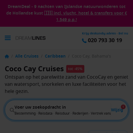
DreamDeal - 9 nachten van IJslandse natuurwonderen tot
de Hollandse kust
🇮🇸 incl. vlucht, hotel & transfers voor €
1.549 p.p.!
Krijg deskundig advies - Bel nu
020 793 30 19
/
Alle Cruises
/
Caribbean
/
Coco Cay, Bahama's
Coco Cay Cruises
tot -45%
Ontspan op het parelwitte zand van CocoCay en geniet
van watersport, snorkelen en luxe faciliteiten voor het
hele gezin.
Voer uw zoekopdracht in
1
Wijzig
Bestemming · Reisdata · Reisduur · Rederijen · Vertrek vanaf