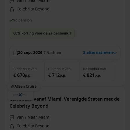
Van / Naar Miami
Celebrity Beyond
Volpension
60% korting voor de 2e persoon
20 sep. 2026
3 alternatieven
7
Nachten
Binnenhut
van
Buitenhut
van
Balkonhut
van
€ 670
€ 712
€ 821
p.p.
p.p.
p.p.
Alleen Cruise
Caribbean vanaf Miami, Verenigde Staten met de
Celebrity Beyond
Van / Naar Miami
Celebrity Beyond