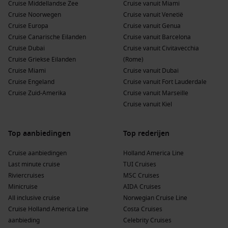
Cruise Middellandse Zee
Cruise vanuit Miami
laat dit land zien hoe divers het is. Wanneer u vanaf dit
Cruise Noorwegen
Cruise vanuit Venetië
prachtige land een cruise maakt zult u de azuur blauwe zee
Cruise Europa
Cruise vanuit Genua
ontdekken en prachtige steden Zoals Rome waar u zeker niet
Cruise Canarische Eilanden
Cruise vanuit Barcelona
mag vergeten om de Sint Pieters kerk en het Vaticaan te
Cruise Dubai
Cruise vanuit Civitavecchia
bezoeken. Wanneer u verder stopt in Italië komt u
Cruise Griekse Eilanden
(Rome)
bijvoorbeeld in door velen wel de mooiste stad ter wereld
Cruise Miami
Cruise vanuit Dubai
genoemd, en in ieder geval een van de meest romantische,
Cruise Engeland
Cruise vanuit Fort Lauderdale
Venetië
. Ook steden als het oude Bari, Livorno en Catania zijn
Cruise Zuid-Amerika
Cruise vanuit Marseille
een waar genot om te zien.
Cruise vanuit Kiel
Top aanbiedingen
Top rederijen
Cruise aanbiedingen
Holland America Line
Last minute cruise
TUI Cruises
Riviercruises
MSC Cruises
Minicruise
AIDA Cruises
All inclusive cruise
Norwegian Cruise Line
Cruise Holland America Line
Costa Cruises
aanbieding
Celebrity Cruises