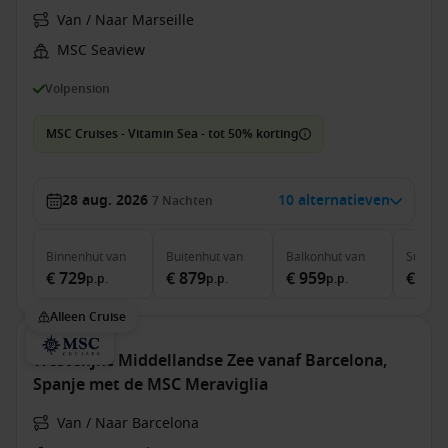
Van / Naar Marseille
MSC Seaview
Volpension
MSC Cruises - Vitamin Sea - tot 50% korting
28 aug. 2026
10 alternatieven
7
Nachten
Binnenhut
van
Buitenhut
van
Balkonhut
van
Suite
v
€ 729
€ 879
€ 959
€ 1.4
p.p.
p.p.
p.p.
Alleen Cruise
Westelijke Middellandse Zee vanaf Barcelona,
Spanje met de MSC Meraviglia
Van / Naar Barcelona