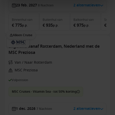
23 feb. 2027
2 alternatieven
8
Nachten
Binnenhut
van
Buitenhut
van
Balkonhut
van
Suite
v
€ 775
€ 935
€ 975
€ 1.5
p.p.
p.p.
p.p.
Alleen Cruise
Engeland vanaf Rotterdam, Nederland met de
MSC Preziosa
Van / Naar Rotterdam
MSC Preziosa
Volpension
MSC Cruises - Vitamin Sea - tot 50% korting
1 dec. 2026
2 alternatieven
7
Nachten