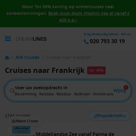
Wow! Tot 50% korting op wintercruises naar
zonbestemmingen.
Boek jouw dosis Vitamin Sea al vanaf €
420 p.p.!
Krijg deskundig advies - Bel nu
020 793 30 19
/
Alle Cruises
/
Cruises naar Frankrijk
Cruises naar Frankrijk
tot -49%
Voer uw zoekopdracht in
1
Wijzig
Bestemming · Reisdata · Reisduur · Rederijen · Vertrek vanaf
2744 cruises
Populariteit
Alleen Cruise
Westelijke Middellandse Zee vanaf Palma de