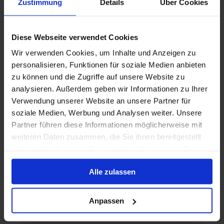
Zustimmung
Details
Über Cookies
26 sep. 2026
8 alternatieven
7
Nachten
Diese Webseite verwendet Cookies
Wir verwenden Cookies, um Inhalte und Anzeigen zu
Binnenhut
van
Buitenhut
van
Balkonhut
van
Suite
v
personalisieren, Funktionen für soziale Medien anbieten
€ 729
€ 809
€ 939
€ 1.6
p.p.
p.p.
p.p.
zu können und die Zugriffe auf unsere Website zu
analysieren. Außerdem geben wir Informationen zu Ihrer
Alleen Cruise
Verwendung unserer Website an unsere Partner für
Engeland vanaf Rotterdam, Nederland met de
soziale Medien, Werbung und Analysen weiter. Unsere
MSC Preziosa
Partner führen diese Informationen möglicherweise mit
weiteren Daten zusammen, die Sie ihnen bereitgestellt
Van / Naar Rotterdam
haben oder die sie im Rahmen Ihrer Nutzung der Dienste
MSC Preziosa
gesammelt haben.
Alle zulassen
Volpension
Anpassen
MSC Cruises - Vitamin Sea - tot 50% korting