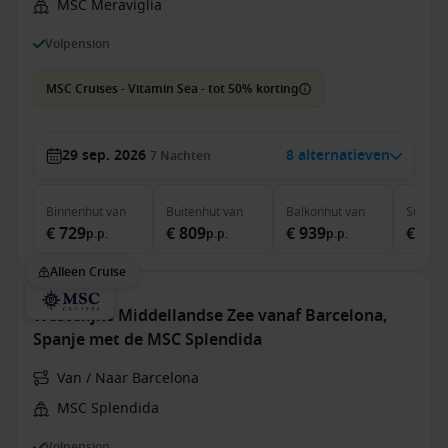
MSC Meraviglia
Volpension
MSC Cruises - Vitamin Sea - tot 50% korting
29 sep. 2026
8 alternatieven
7
Nachten
Binnenhut
van
Buitenhut
van
Balkonhut
van
Suite
v
€ 729
€ 809
€ 939
€ 2.0
p.p.
p.p.
p.p.
Alleen Cruise
Westelijke Middellandse Zee vanaf Barcelona,
Spanje met de MSC Splendida
Van / Naar Barcelona
MSC Splendida
Volpension