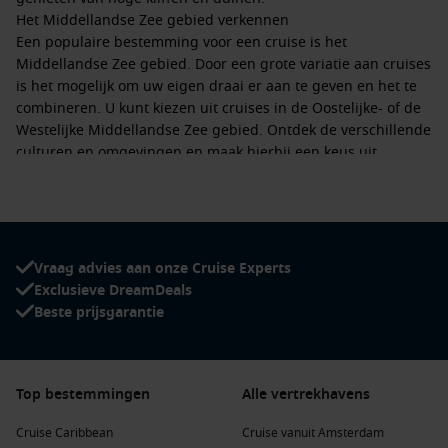
Het Middellandse Zee gebied verkennen
Een populaire bestemming voor een cruise is het
Middellandse Zee gebied. Door een grote variatie aan cruises
is het mogelijk om uw eigen draai er aan te geven en het te
combineren. U kunt kiezen uit cruises in de Oostelijke- of de
Westelijke Middellandse Zee gebied. Ontdek de verschillende
culturen en omgevingen en maak hierbij een keus uit
meerdere rederijen die hier varen. MSC Cruises, Royal
Carribean International en Azamara Club Cruises hebben
voor elke prijsklasse een groot aanbod in de Middellandse
Zee. Bepaal de duur van uw reis en waar het heen gaat. Het
brede aanbod dat deze bestemming biedt, is een garantie
Vraag advies aan onze Cruise Experts
voor een geslaagde ontspannende reis.
Exclusieve DreamDeals
Naar Italië varen
Beste prijsgarantie
Het land van even tot rust komen, mode, heerlijk eten en
millenia aan geschiedenis. Wanneer u
Italië
ontdekt u het
land dat strekt vanaf de bakermat van het Romeinse rijk
Rome tot de hoofdstad van de mode in het Noorden Milaan,
Top bestemmingen
Alle vertrekhavens
tot
Napels
in het zuiden en Venetië als meest romantische
Cruise Caribbean
Cruise vanuit Amsterdam
stad. Daarnaast is er ook nog de vulkaan Etna op Sicilië, zo