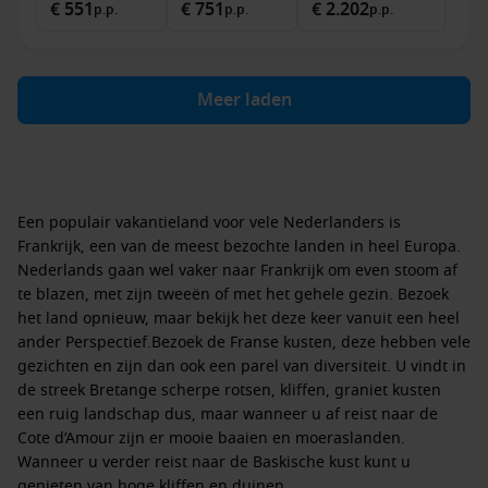
€ 551
€ 751
€ 2.202
p.p.
p.p.
p.p.
Meer laden
Een populair vakantieland voor vele Nederlanders is
Frankrijk, een van de meest bezochte landen in heel Europa.
Nederlands gaan wel vaker naar Frankrijk om even stoom af
te blazen, met zijn tweeën of met het gehele gezin. Bezoek
het land opnieuw, maar bekijk het deze keer vanuit een heel
ander Perspectief.Bezoek de Franse kusten, deze hebben vele
gezichten en zijn dan ook een parel van diversiteit. U vindt in
de streek Bretange scherpe rotsen, kliffen, graniet kusten
een ruig landschap dus, maar wanneer u af reist naar de
Cote d’Amour zijn er mooie baaien en moeraslanden.
Wanneer u verder reist naar de Baskische kust kunt u
genieten van hoge kliffen en duinen.