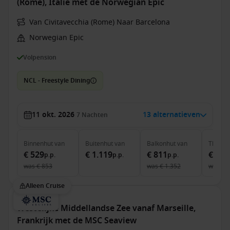
(Rome), Italië met de Norwegian Epic
Van Civitavecchia (Rome) Naar Barcelona
Norwegian Epic
Volpension
NCL - Freestyle Dining
11 okt. 2026
13 alternatieven
7
Nachten
Binnenhut
van
Buitenhut
van
Balkonhut
van
The Ha
€ 529
€ 1.119
€ 811
€ 3.4
p.p.
p.p.
p.p.
was
€ 853
was
€ 1.352
was
€ 
Alleen Cruise
Westelijke Middellandse Zee vanaf Marseille,
Frankrijk met de MSC Seaview