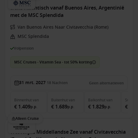
trans-Atlantisch vanaf Buenos Aires, Argentinië
met de MSC Splendida
Van Buenos Aires Naar Civitavecchia (Rome)
MSC Splendida
Volpension
MSC Cruises - Vitamin Sea - tot 50% korting
31 mrt. 2027
18
Nachten
Geen alternatieven
Binnenhut
van
Buitenhut
van
Balkonhut
van
Suite
v
€ 1.409
€ 1.689
€ 1.829
€ 3.2
p.p.
p.p.
p.p.
Alleen Cruise
Westelijke Middellandse Zee vanaf Civitavecchia