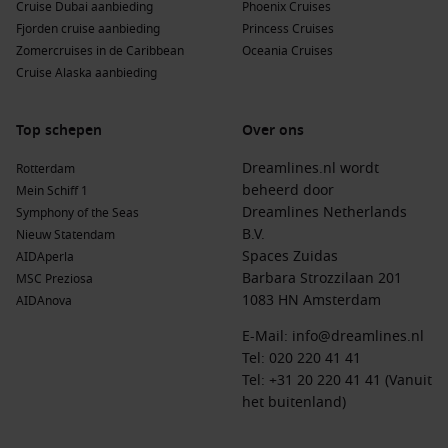
Cruise Dubai aanbieding
Phoenix Cruises
Fjorden cruise aanbieding
Princess Cruises
Zomercruises in de Caribbean
Oceania Cruises
Cruise Alaska aanbieding
Top schepen
Over ons
Dreamlines.nl wordt
Rotterdam
beheerd door
Mein Schiff 1
Dreamlines Netherlands
Symphony of the Seas
B.V.
Nieuw Statendam
Spaces Zuidas
AIDAperla
Barbara Strozzilaan 201
MSC Preziosa
1083 HN Amsterdam
AIDAnova
E-Mail:
info@dreamlines.nl
Tel:
020 220 41 41
Tel: +31 20 220 41 41 (Vanuit
het buitenland)