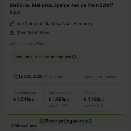
Mallorca, Mallorca, Spanje met de Mein Schiff
Flow
Van Palma de Mallorca Naar Hamburg
Mein Schiff Flow
All-inclusive
Tips
Premium All Inclusive inbegrepen!
12 okt. 2026
11
Nachten
Geen alternatieven
Buitenhut
van
Balkonhut
van
Suite
van
€ 1.549
€ 1.699
€ 4.199
p.p.
p.p.
p.p.
was
€ 1.909
was
€ 4.614
Beste prijsgarantie
Alleen Cruise