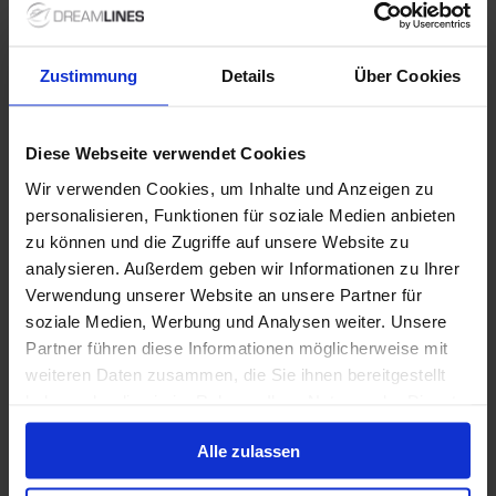
Niet inbegrepen bij
+ All Inclusive toevoegen
alles
Zustimmung
Details
Über Cookies
Verdere informatie
Diese Webseite verwendet Cookies
Niet inbegrepen diensten
Wir verwenden Cookies, um Inhalte und Anzeigen zu
personalisieren, Funktionen für soziale Medien anbieten
zu können und die Zugriffe auf unsere Website zu
analysieren. Außerdem geben wir Informationen zu Ihrer
Verwendung unserer Website an unsere Partner für
1 / 22
soziale Medien, Werbung und Analysen weiter. Unsere
Partner führen diese Informationen möglicherweise mit
Seven Seas Mariner
weiteren Daten zusammen, die Sie ihnen bereitgestellt
haben oder die sie im Rahmen Ihrer Nutzung der Dienste
De Seven Seas Mariner is het eerste schip ooit wat
gesammelt haben.
haar klanten uitsluitend exclusieve suites en hutten
Alle zulassen
met balkon biedt. Er zijn vier gastronomische