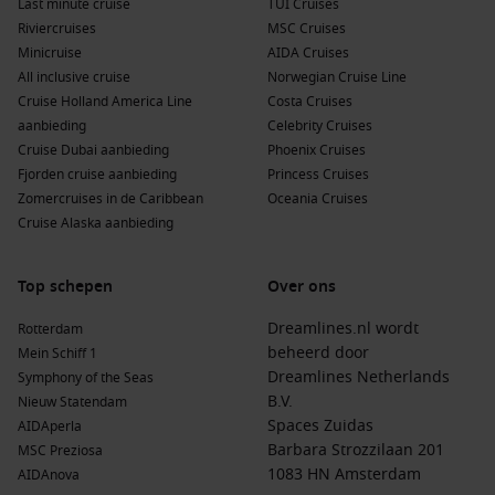
Last minute cruise
TUI Cruises
Riviercruises
MSC Cruises
Minicruise
AIDA Cruises
All inclusive cruise
Norwegian Cruise Line
Cruise Holland America Line
Costa Cruises
aanbieding
Celebrity Cruises
Cruise Dubai aanbieding
Phoenix Cruises
Fjorden cruise aanbieding
Princess Cruises
Zomercruises in de Caribbean
Oceania Cruises
Cruise Alaska aanbieding
Top schepen
Over ons
Dreamlines.nl wordt
Rotterdam
beheerd door
Mein Schiff 1
Dreamlines Netherlands
Symphony of the Seas
B.V.
Nieuw Statendam
Spaces Zuidas
AIDAperla
Barbara Strozzilaan 201
MSC Preziosa
1083 HN Amsterdam
AIDAnova