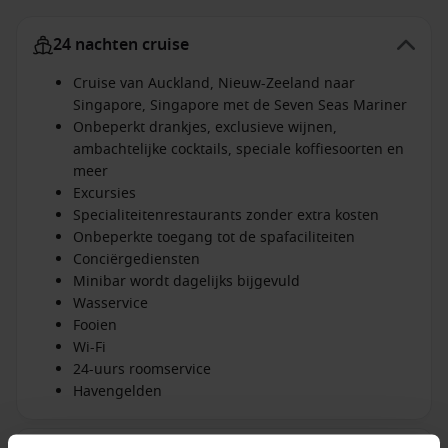
24 nachten cruise
Cruise van Auckland, Nieuw-Zeeland naar
Singapore, Singapore met de Seven Seas Mariner
Onbeperkt drankjes, exclusieve wijnen,
ambachtelijke cocktails, speciale koffiesoorten en
meer
Excursies
Specialiteitenrestaurants zonder extra kosten
Onbeperkte toegang tot de spafaciliteiten
Conciërgediensten
Minibar wordt dagelijks bijgevuld
Wasservice
Fooien
Wi-Fi
24-uurs roomservice
Havengelden