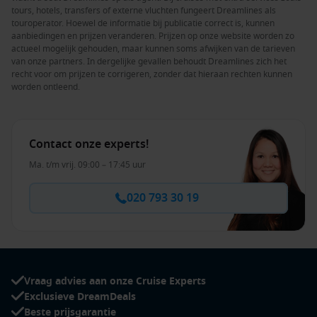
tours, hotels, transfers of externe vluchten fungeert Dreamlines als
touroperator. Hoewel de informatie bij publicatie correct is, kunnen
aanbiedingen en prijzen veranderen. Prijzen op onze website worden zo
actueel mogelijk gehouden, maar kunnen soms afwijken van de tarieven
van onze partners. In dergelijke gevallen behoudt Dreamlines zich het
recht voor om prijzen te corrigeren, zonder dat hieraan rechten kunnen
worden ontleend.
Contact onze experts!
Ma. t/m vrij. 09:00 – 17:45 uur
020 793 30 19
Vraag advies aan onze Cruise Experts
Exclusieve DreamDeals
Beste prijsgarantie