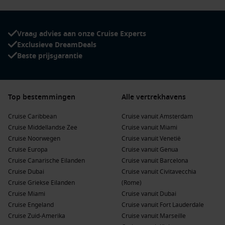
Vraag advies aan onze Cruise Experts
Exclusieve DreamDeals
Beste prijsgarantie
Top bestemmingen
Alle vertrekhavens
Cruise Caribbean
Cruise vanuit Amsterdam
Cruise Middellandse Zee
Cruise vanuit Miami
Cruise Noorwegen
Cruise vanuit Venetië
Cruise Europa
Cruise vanuit Genua
Cruise Canarische Eilanden
Cruise vanuit Barcelona
Cruise Dubai
Cruise vanuit Civitavecchia
Cruise Griekse Eilanden
(Rome)
Cruise Miami
Cruise vanuit Dubai
Cruise Engeland
Cruise vanuit Fort Lauderdale
Cruise Zuid-Amerika
Cruise vanuit Marseille