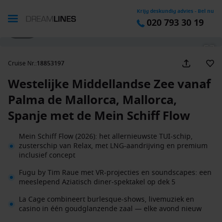
Krijg deskundig advies - Bel nu
020 793 30 19
1 / 39
Cruise Nr.
:
18853197
Westelijke Middellandse Zee vanaf
Palma de Mallorca, Mallorca,
Spanje met de Mein Schiff Flow
Mein Schiff Flow (2026): het allernieuwste TUI-schip,
zusterschip van Relax, met LNG-aandrijving en premium
inclusief concept
Fugu by Tim Raue met VR-projecties en soundscapes: een
meeslepend Aziatisch diner-spektakel op dek 5
La Cage combineert burlesque-shows, livemuziek en
casino in één goudglanzende zaal — elke avond nieuw