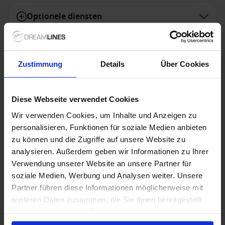
Optionele diensten
Niet inbegrepen diensten
Zustimmung
Details
Über Cookies
Diese Webseite verwendet Cookies
Speciale aanbiedingen
Wir verwenden Cookies, um Inhalte und Anzeigen zu
personalisieren, Funktionen für soziale Medien anbieten
zu können und die Zugriffe auf unsere Website zu
Premium All Inclusive inbegrepen
analysieren. Außerdem geben wir Informationen zu Ihrer
Verwendung unserer Website an unsere Partner für
Met Premium All Inclusive van Mein Schiff zijn
premium dranken, restaurants, fooien, entertainment
soziale Medien, Werbung und Analysen weiter. Unsere
en vele faciliteiten standaard inbegrepen. Zo geniet je
Partner führen diese Informationen möglicherweise mit
optimaal van jouw cruise, zonder onverwachte extra
weiteren Daten zusammen, die Sie ihnen bereitgestellt
kosten.
haben oder die sie im Rahmen Ihrer Nutzung der Dienste
1 / 34
gesammelt haben.