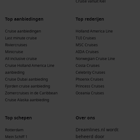
Cruise vanuit Kiel
Top aanbiedingen
Top rederijen
Cruise aanbiedingen
Holland America Line
Last minute cruise
TUI Cruises
Riviercruises
MSC Cruises
Minicruise
AIDA Cruises
All inclusive cruise
Norwegian Cruise Line
Cruise Holland America Line
Costa Cruises
aanbieding
Celebrity Cruises
Cruise Dubai aanbieding
Phoenix Cruises
Fjorden cruise aanbieding
Princess Cruises
Zomercruises in de Caribbean
Oceania Cruises
Cruise Alaska aanbieding
Top schepen
Over ons
Dreamlines.nl wordt
Rotterdam
beheerd door
Mein Schiff 1