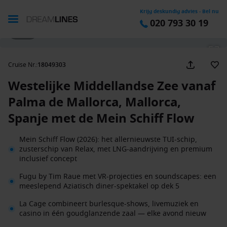
Krijg deskundig advies - Bel nu
020 793 30 19
1 / 41
Cruise Nr.
:
18049303
Westelijke Middellandse Zee vanaf
Palma de Mallorca, Mallorca,
Spanje met de Mein Schiff Flow
Mein Schiff Flow (2026): het allernieuwste TUI-schip,
zusterschip van Relax, met LNG-aandrijving en premium
inclusief concept
Fugu by Tim Raue met VR-projecties en soundscapes: een
meeslepend Aziatisch diner-spektakel op dek 5
La Cage combineert burlesque-shows, livemuziek en
casino in één goudglanzende zaal — elke avond nieuw