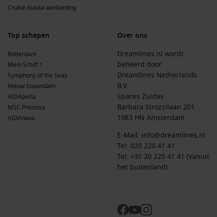
Cruise Alaska aanbieding
Top schepen
Over ons
Dreamlines.nl wordt
Rotterdam
beheerd door
Mein Schiff 1
Dreamlines Netherlands
Symphony of the Seas
B.V.
Nieuw Statendam
Spaces Zuidas
AIDAperla
Barbara Strozzilaan 201
MSC Preziosa
1083 HN Amsterdam
AIDAnova
E-Mail:
info@dreamlines.nl
Tel:
020 220 41 41
Tel: +31 20 220 41 41 (Vanuit
het buitenland)