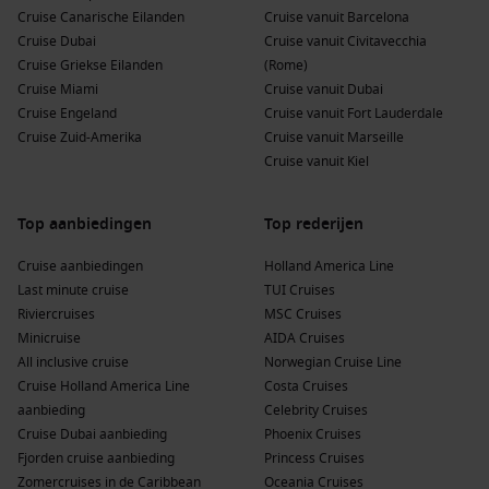
Cruise Canarische Eilanden
Cruise vanuit Barcelona
Cruise Dubai
Cruise vanuit Civitavecchia
Cruise Griekse Eilanden
(Rome)
Cruise Miami
Cruise vanuit Dubai
Cruise Engeland
Cruise vanuit Fort Lauderdale
Cruise Zuid-Amerika
Cruise vanuit Marseille
Cruise vanuit Kiel
Top aanbiedingen
Top rederijen
Cruise aanbiedingen
Holland America Line
Last minute cruise
TUI Cruises
Riviercruises
MSC Cruises
Minicruise
AIDA Cruises
All inclusive cruise
Norwegian Cruise Line
Cruise Holland America Line
Costa Cruises
aanbieding
Celebrity Cruises
Cruise Dubai aanbieding
Phoenix Cruises
Fjorden cruise aanbieding
Princess Cruises
Zomercruises in de Caribbean
Oceania Cruises