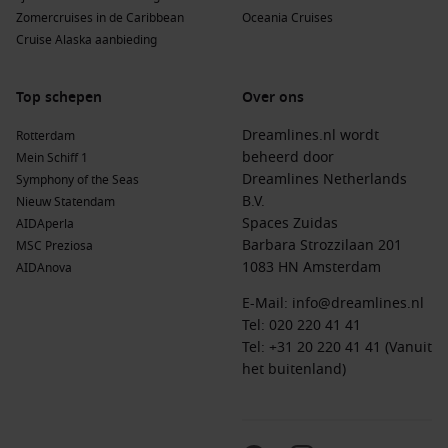
Zomercruises in de Caribbean
Oceania Cruises
Cruise Alaska aanbieding
Top schepen
Over ons
Dreamlines.nl wordt
Rotterdam
beheerd door
Mein Schiff 1
Dreamlines Netherlands
Symphony of the Seas
B.V.
Nieuw Statendam
Spaces Zuidas
AIDAperla
Barbara Strozzilaan 201
MSC Preziosa
1083 HN Amsterdam
AIDAnova
E-Mail:
info@dreamlines.nl
Tel:
020 220 41 41
Tel: +31 20 220 41 41 (Vanuit
het buitenland)