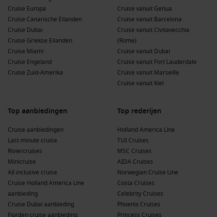
Cruise Europa
Cruise vanuit Genua
Cruise Canarische Eilanden
Cruise vanuit Barcelona
Cruise Dubai
Cruise vanuit Civitavecchia
Cruise Griekse Eilanden
(Rome)
Cruise Miami
Cruise vanuit Dubai
Cruise Engeland
Cruise vanuit Fort Lauderdale
Cruise Zuid-Amerika
Cruise vanuit Marseille
Cruise vanuit Kiel
Top aanbiedingen
Top rederijen
Cruise aanbiedingen
Holland America Line
Last minute cruise
TUI Cruises
Riviercruises
MSC Cruises
Minicruise
AIDA Cruises
All inclusive cruise
Norwegian Cruise Line
Cruise Holland America Line
Costa Cruises
aanbieding
Celebrity Cruises
Cruise Dubai aanbieding
Phoenix Cruises
Fjorden cruise aanbieding
Princess Cruises