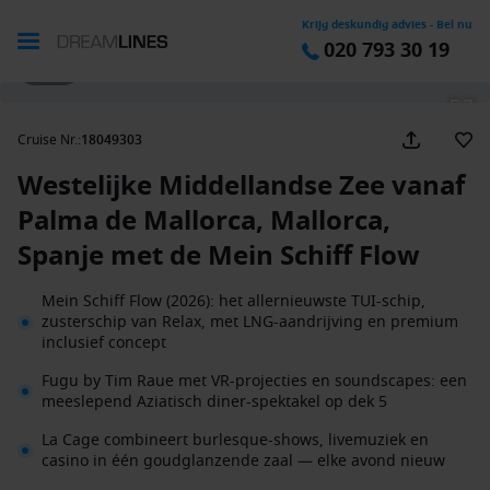
Krijg deskundig advies - Bel nu
020 793 30 19
1 / 41
Cruise Nr.
:
18049303
Westelijke Middellandse Zee vanaf
Palma de Mallorca, Mallorca,
Spanje met de Mein Schiff Flow
Mein Schiff Flow (2026): het allernieuwste TUI-schip,
zusterschip van Relax, met LNG-aandrijving en premium
inclusief concept
Fugu by Tim Raue met VR-projecties en soundscapes: een
meeslepend Aziatisch diner-spektakel op dek 5
La Cage combineert burlesque-shows, livemuziek en
casino in één goudglanzende zaal — elke avond nieuw