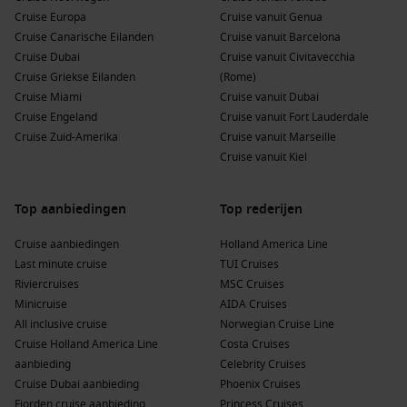
Cruise Europa
Cruise vanuit Genua
Cruise Canarische Eilanden
Cruise vanuit Barcelona
Cruise Dubai
Cruise vanuit Civitavecchia
Cruise Griekse Eilanden
(Rome)
Cruise Miami
Cruise vanuit Dubai
Cruise Engeland
Cruise vanuit Fort Lauderdale
Cruise Zuid-Amerika
Cruise vanuit Marseille
Cruise vanuit Kiel
Top aanbiedingen
Top rederijen
Cruise aanbiedingen
Holland America Line
Last minute cruise
TUI Cruises
Riviercruises
MSC Cruises
Minicruise
AIDA Cruises
All inclusive cruise
Norwegian Cruise Line
Cruise Holland America Line
Costa Cruises
aanbieding
Celebrity Cruises
Cruise Dubai aanbieding
Phoenix Cruises
Fjorden cruise aanbieding
Princess Cruises