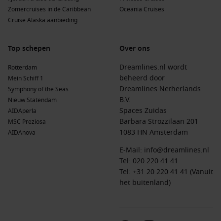
Zomercruises in de Caribbean
Oceania Cruises
Cruise Alaska aanbieding
Top schepen
Over ons
Dreamlines.nl wordt
Rotterdam
beheerd door
Mein Schiff 1
Dreamlines Netherlands
Symphony of the Seas
B.V.
Nieuw Statendam
Spaces Zuidas
AIDAperla
Barbara Strozzilaan 201
MSC Preziosa
1083 HN Amsterdam
AIDAnova
E-Mail:
info@dreamlines.nl
Tel:
020 220 41 41
Tel: +31 20 220 41 41 (Vanuit
het buitenland)