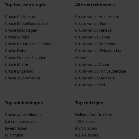
Top bestemmingen
Alle vertrekhavens
Cruise Caribbean
Cruise vanuit Amsterdam
Cruise Middellandse Zee
Cruise vanuit Miami
Cruise Noorwegen
Cruise vanuit Venetië
Cruise Europa
Cruise vanuit Genua
Cruise Canarische Eilanden
Cruise vanuit Barcelona
Cruise Dubai
Cruise vanuit Civitavecchia
Cruise Griekse Eilanden
(Rome)
Cruise Miami
Cruise vanuit Dubai
Cruise Engeland
Cruise vanuit Fort Lauderdale
Cruise Zuid-Amerika
Cruise vanuit Marseille
Cruise vanuit Kiel
Top aanbiedingen
Top rederijen
Cruise aanbiedingen
Holland America Line
Last minute cruise
TUI Cruises
Riviercruises
MSC Cruises
Minicruise
AIDA Cruises