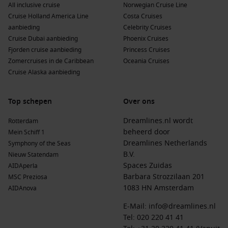
All inclusive cruise
Norwegian Cruise Line
Cruise Holland America Line
Costa Cruises
aanbieding
Celebrity Cruises
Cruise Dubai aanbieding
Phoenix Cruises
Fjorden cruise aanbieding
Princess Cruises
Zomercruises in de Caribbean
Oceania Cruises
Cruise Alaska aanbieding
Top schepen
Over ons
Dreamlines.nl wordt
Rotterdam
beheerd door
Mein Schiff 1
Dreamlines Netherlands
Symphony of the Seas
B.V.
Nieuw Statendam
Spaces Zuidas
AIDAperla
Barbara Strozzilaan 201
MSC Preziosa
1083 HN Amsterdam
AIDAnova
E-Mail:
info@dreamlines.nl
Tel:
020 220 41 41