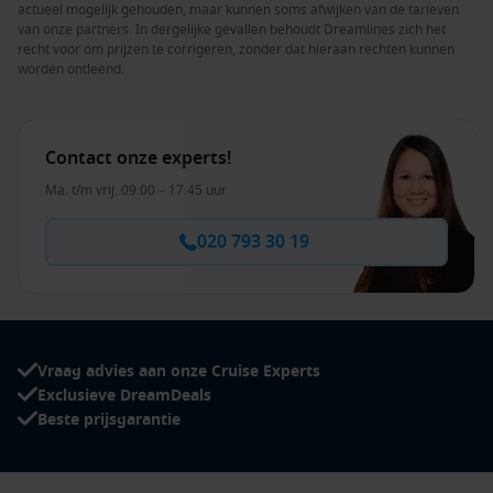
actueel mogelijk gehouden, maar kunnen soms afwijken van de tarieven
van onze partners. In dergelijke gevallen behoudt Dreamlines zich het
recht voor om prijzen te corrigeren, zonder dat hieraan rechten kunnen
worden ontleend.
Contact onze experts!
Ma. t/m vrij. 09:00 – 17:45 uur
020 793 30 19
Vraag advies aan onze Cruise Experts
Exclusieve DreamDeals
Beste prijsgarantie