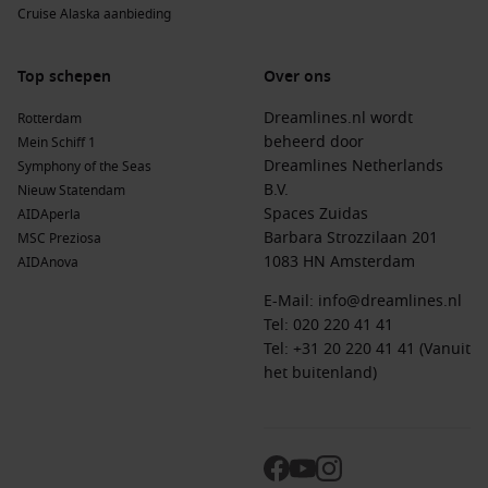
Cruise Alaska aanbieding
Top schepen
Over ons
Dreamlines.nl wordt
Rotterdam
beheerd door
Mein Schiff 1
Dreamlines Netherlands
Symphony of the Seas
B.V.
Nieuw Statendam
Spaces Zuidas
AIDAperla
Barbara Strozzilaan 201
MSC Preziosa
1083 HN Amsterdam
AIDAnova
E-Mail:
info@dreamlines.nl
Tel:
020 220 41 41
Tel: +31 20 220 41 41 (Vanuit
het buitenland)