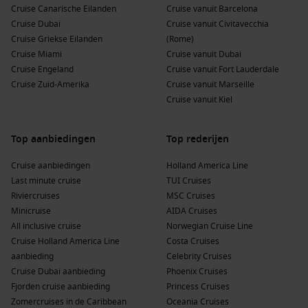
Cruise Canarische Eilanden
Cruise vanuit Barcelona
Cruise Dubai
Cruise vanuit Civitavecchia
Cruise Griekse Eilanden
(Rome)
Cruise Miami
Cruise vanuit Dubai
Cruise Engeland
Cruise vanuit Fort Lauderdale
Cruise Zuid-Amerika
Cruise vanuit Marseille
Cruise vanuit Kiel
Top aanbiedingen
Top rederijen
Cruise aanbiedingen
Holland America Line
Last minute cruise
TUI Cruises
Riviercruises
MSC Cruises
Minicruise
AIDA Cruises
All inclusive cruise
Norwegian Cruise Line
Cruise Holland America Line
Costa Cruises
aanbieding
Celebrity Cruises
Cruise Dubai aanbieding
Phoenix Cruises
Fjorden cruise aanbieding
Princess Cruises
Zomercruises in de Caribbean
Oceania Cruises