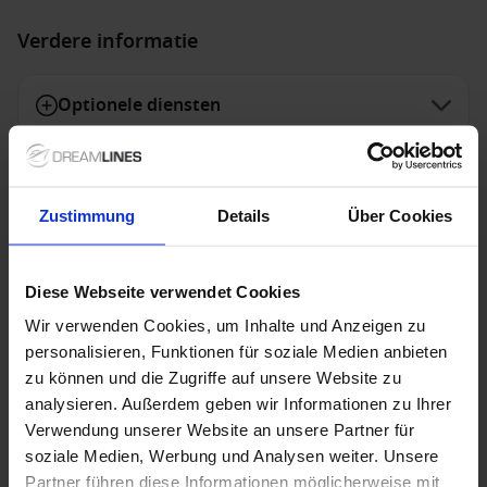
Verdere informatie
Optionele diensten
Niet inbegrepen diensten
Zustimmung
Details
Über Cookies
Diese Webseite verwendet Cookies
Speciale aanbiedingen
Wir verwenden Cookies, um Inhalte und Anzeigen zu
personalisieren, Funktionen für soziale Medien anbieten
zu können und die Zugriffe auf unsere Website zu
NCL - Freestyle Dining
analysieren. Außerdem geben wir Informationen zu Ihrer
Met Freestyle Dining geniet je van ultieme vrijheid
Verwendung unserer Website an unsere Partner für
tijdens je cruise. Je bepaalt zelf waar, wanneer en met
soziale Medien, Werbung und Analysen weiter. Unsere
wie je dineert, zonder vaste dinertijden of
Partner führen diese Informationen möglicherweise mit