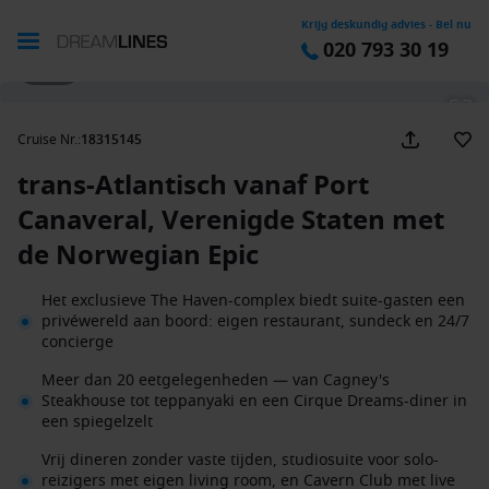
Krijg deskundig advies - Bel nu
020 793 30 19
1 / 25
Cruise Nr.
:
18315145
trans-Atlantisch vanaf Port
Canaveral, Verenigde Staten met
de Norwegian Epic
Het exclusieve The Haven-complex biedt suite-gasten een
privéwereld aan boord: eigen restaurant, sundeck en 24/7
concierge
Meer dan 20 eetgelegenheden — van Cagney's
Steakhouse tot teppanyaki en een Cirque Dreams-diner in
een spiegelzelt
Vrij dineren zonder vaste tijden, studiosuite voor solo-
reizigers met eigen living room, en Cavern Club met live