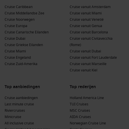
Cruise Caribbean
Cruise vanuit Amsterdam
Cruise Middellandse Zee
Cruise vanuit Miami
Cruise Noorwegen
Cruise vanuit Venetië
Cruise Europa
Cruise vanuit Genua
Cruise Canarische Eilanden
Cruise vanuit Barcelona
Cruise Dubai
Cruise vanuit Civitavecchia
Cruise Griekse Eilanden
(Rome)
Cruise Miami
Cruise vanuit Dubai
Cruise Engeland
Cruise vanuit Fort Lauderdale
Cruise Zuid-Amerika
Cruise vanuit Marseille
Cruise vanuit Kiel
Top aanbiedingen
Top rederijen
Cruise aanbiedingen
Holland America Line
Last minute cruise
TUI Cruises
Riviercruises
MSC Cruises
Minicruise
AIDA Cruises
All inclusive cruise
Norwegian Cruise Line