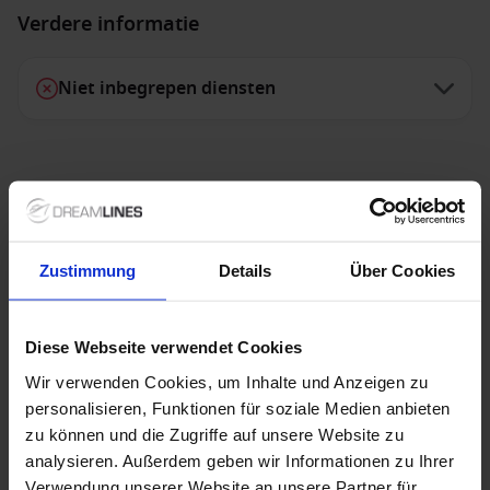
Verdere informatie
Niet inbegrepen diensten
1 / 23
nickoSPIRIT
Zustimmung
Details
Über Cookies
Laat je meevoeren op NickoSpirit, een intiem schip
met persoonlijke service en een ontspannen sfeer.
Diese Webseite verwendet Cookies
Ontspan op het zonnedek, proef lokale specialiteiten
Wir verwenden Cookies, um Inhalte und Anzeigen zu
en bewonder de natuur langs de kustlijnen en
personalisieren, Funktionen für soziale Medien anbieten
rivieren. Van pittoreske stadjes tot rustige
Bouwjaar
:
Munteenheid
:
zu können und die Zugriffe auf unsere Website zu
waterwegen, NickoSpirit brengt je dichter bij de
2021
EUR
analysieren. Außerdem geben wir Informationen zu Ihrer
wereld dan ooit tevoren. Klein van schip, groots in
Passagiers
:
Verwendung unserer Website an unsere Partner für