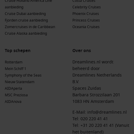
Cruise Holland America Line
Costa Cruises
aanbieding
Celebrity Cruises
Cruise Dubai aanbieding
Phoenix Cruises
Fjorden cruise aanbieding
Princess Cruises
Zomercruises in de Caribbean
Oceania Cruises
Cruise Alaska aanbieding
Top schepen
Over ons
Dreamlines.nl wordt
Rotterdam
beheerd door
Mein Schiff 1
Dreamlines Netherlands
Symphony of the Seas
B.V.
Nieuw Statendam
Spaces Zuidas
AIDAperla
Barbara Strozzilaan 201
MSC Preziosa
1083 HN Amsterdam
AIDAnova
E-Mail:
info@dreamlines.nl
Tel:
020 220 41 41
Tel: +31 20 220 41 41 (Vanuit
het buitenland)